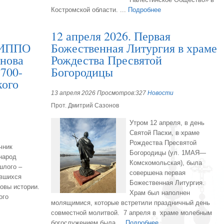
Костромской области. ...
Подробнее
12 апреля 2026. Первая
я ИППО
Божественная Литургия в храме
онова
Рождества Пресвятой
700-
Богородицы
кого
13 апреля 2026 Просмотров:327
Новости
Прот. Дмитрий Сазонов
Утром 12 апреля, в день
Святой Пасхи, в храме
Рождества Пресвятой
чник
Богородицы (ул. 1МАЯ—
народ
Комскомольская), была
шлого –
совершена первая
авшихся
Божественная Литургия.
овы истории.
Храм был наполнен
ого
молящимися, которые встретили праздничный день
совместной молитвой. 7 апреля в храме молебным
богослужением была ...
Подробнее