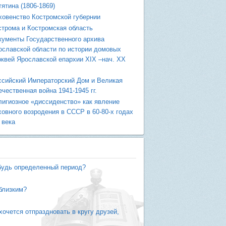
тятина (1806-1869)
ховенство Костромской губернии
строма и Костромская область
кументы Государственного архива
ославской области по истории домовых
рквей Ярославской епархии XIX –нач. ХХ
ссийский Императорский Дом и Великая
ечественная война 1941-1945 гг.
лигиозное «диссиденство» как явление
ховного возродения в СССР в 60-80-х годах
 века
ибудь определенный период?
 близким?
хочется отпраздновать в кругу друзей,