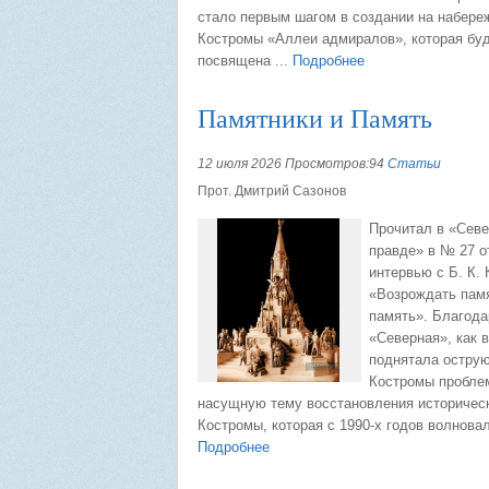
стало первым шагом в создании на набере
Костромы «Аллеи адмиралов», которая бу
посвящена ...
Подробнее
Памятники и Память
12 июля 2026 Просмотров:94
Статьи
Прот. Дмитрий Сазонов
Прочитал в «Сев
правде» в № 27 о
интервью с Б. К.
«Возрождать памя
память». Благода
«Северная», как в
поднятала остру
Костромы проблем
насущную тему восстановления историческ
Костромы, которая с 1990-х годов волновала
Подробнее