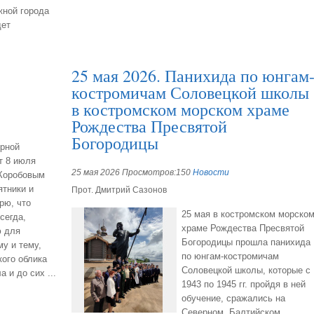
жной города
дет
25 мая 2026. Панихида по юнгам
костромичам Соловецкой школы
в костромском морском храме
Рождества Пресвятой
Богородицы
ерной
т 8 июля
25 мая 2026 Просмотров:150
Новости
 Коробовым
тники и
Прот. Дмитрий Сазонов
рю, что
25 мая в костромском морско
сегда,
храме Рождества Пресвятой
ю для
Богородицы прошла панихида
у и тему,
по юнгам-костромичам
ого облика
Соловецкой школы, которые с
 и до сих ...
1943 по 1945 гг. пройдя в ней
обучение, сражались на
Северном, Балтийском,