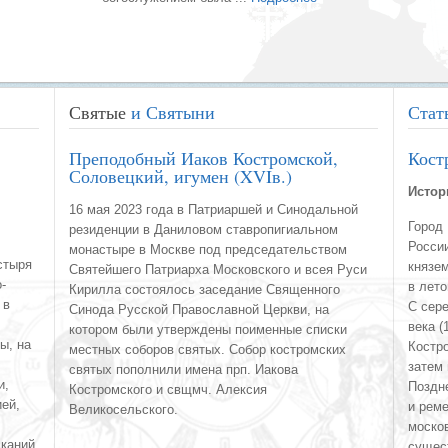
Святые
и Святыни
Стат
Преподобный Иаков Костромской,
Кост
Соловецкий, игумен (XVIв.)
Истор
16 мая 2023 года в Патриаршей и Синодальной
Город
резиденции в Даниловом ставропигиальном
Росси
монастыре в Москве под председательством
стыря
князе
Святейшего Патриарха Московского и всея Руси
-
в лето
Кирилла состоялось заседание Священного
и в
С сере
Синода Русской Православной Церкви, на
века (
котором были утверждены поименные списки
ы, на
Костр
местных соборов святых. Собор костромских
затем 
святых пополнили имена прп. Иакова
и,
Поздн
Костромского и свщмч. Алексия
ей,
и рем
Великосельского.
москов
каний.
сущес