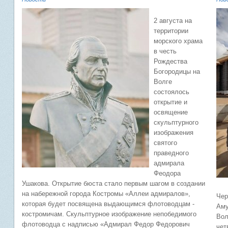
2 августа на
территории
морского храма
в честь
Рождества
Богородицы на
Волге
состоялось
открытие и
освящение
скульптурного
изображения
святого
праведного
адмирала
Феодора
Ушакова. Открытие бюста стало первым шагом в создании
на набережной города Костромы «Аллеи адмиралов»,
Чер
которая будет посвящена выдающимся флотоводцам -
Аму
костромичам. Скульптурное изображение непобедимого
Вол
флотоводца с надписью «Адмирал Федор Федорович
чет