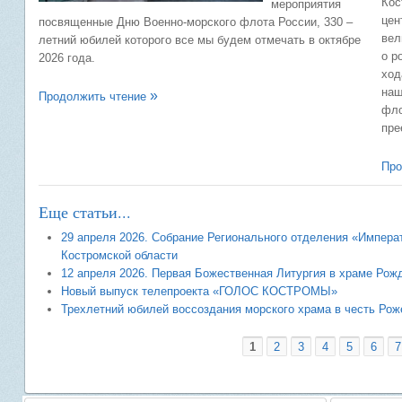
Кос
мероприятия
цен
посвященные Дню Военно-морского флота России, 330 –
вел
летний юбилей которого все мы будем отмечать в октябре
о р
2026 года.
ход
наш
Продолжить чтение
фло
пре
Про
Еще статьи...
29 апреля 2026. Собрание Регионального отделения «Импер
Костромской области
12 апреля 2026. Первая Божественная Литургия в храме Рож
Новый выпуск телепроекта «ГОЛОС КОСТРОМЫ»
Трехлетний юбилей воссоздания морского храма в честь Ро
1
2
3
4
5
6
7