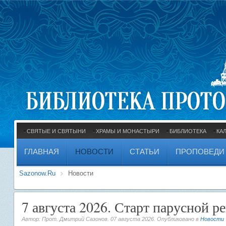
СВЯТЫЕ И СВЯТЫНИ
ХРАМЫ И МОНАСТЫРИ
БИБЛИОТЕКА
КА
ГЛАВНАЯ
НОВОСТИ
СТАТЬИ
ПРОПОВЕДИ
Sazonow.Ru
Новости
7 августа 2026. Старт парусной р
Автор: Прот. Дмитрий Сазонов.
07 августа 2026
. Опубликовано в
Новости