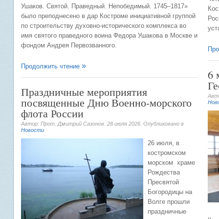
Ушаков. Святой. Праведный. Непобедимый. 1745–1817»
Кос
было преподнесено в дар Костроме инициативной группой
Рос
по строительству духовно-исторического комплекса во
уст
имя святого праведного воина Федора Ушакова в Москве и
фондом Андрея Первозванного.
Про
Продолжить чтение
6 
Ге
Праздничные мероприятия
Авт
посвященные Дню Военно-морского
Нов
флота России
Автор: Прот. Дмитрий Сазонов.
28 июля 2026
. Опубликовано в
Новости
26 июля, в
костромском
морском храме
Рождества
Пресвятой
Богородицы на
Волге прошли
праздничные