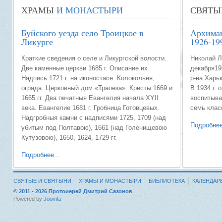
ХРАМЫ
И МОНАСТЫРИ
СВЯТЫ
Буйского уезда село Троицкое в
Архиман
Ликурге
1926-19
Краткие сведения о селе и Ликургской волости.
Николай Л
Две каменные церкви 1685 г. Описание их.
декабря19
Надпись 1721 г. на иконостасе. Колокольня,
р-на Харь
ограда. Церковный дом «Трапеза». Кресты 1669 и
В 1934 г. 
1665 гг. Два печатныя Евангелия начала XYII
воспитыва
века. Евангелие 1681 г. Гробница Готовцевых.
семь клас
Надгробныя камни с надписями 1725, 1709 (над
Подробнее
убитым под Полтавою), 1661 (над Голенищевою
Кутузовою), 1650, 1624, 1729 гг.
Подробнее...
СВЯТЫЕ И СВЯТЫНИ
ХРАМЫ И МОНАСТЫРИ
БИБЛИОТЕКА
КАЛЕНДАР
© 2011 - 2026 Протоиерей Дмитрий Сазонов
Powered by
Joomla