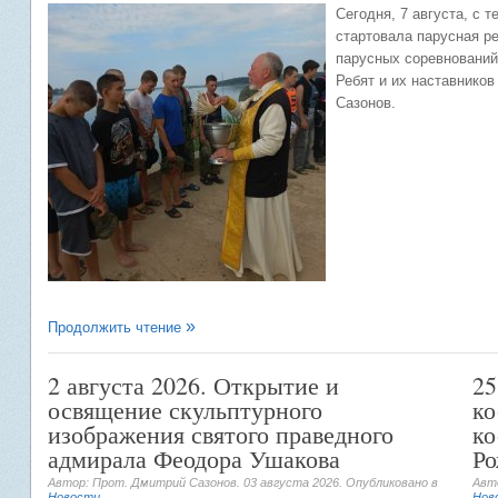
Сегодня, 7 августа, с 
стартовала парусная р
парусных соревнований
Ребят и их наставнико
Сазонов.
Продолжить чтение
2 августа 2026. Открытие и
25
освящение скульптурного
ко
изображения святого праведного
ко
адмирала Феодора Ушакова
Ро
Автор: Прот. Дмитрий Сазонов.
03 августа 2026
. Опубликовано в
Авт
Новости
Нов