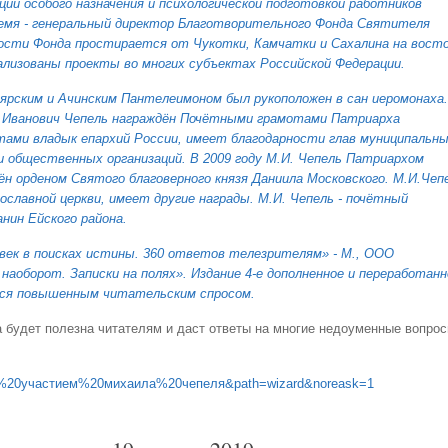
и особого назначения и психологической подготовкой работников
время - генеральный директор Благотворительного Фонда Святителя
ости Фонда простирается от Чукотки, Камчатки и Сахалина на вост
еализованы проекты во многих субъектах Российской Федерации.
ярским и Ачинским Пантелеимоном был рукоположен в сан иеромонаха.
л Иванович Чепель награждён Почётными грамотами Патриарха
мотами владык епархий России, имеет благодарности глав муниципальн
и общественных организаций. В 2009 году М.И. Чепель Патриархом
ён орденом Святого благоверного князя Даниила Московского. М.И.Чеп
ославной церкви, имеет другие награды. М.И. Чепель - почётный
нин Ейского района.
овек в поисках истины. 360 ответов телезрителям» - М., ООО
наоборот. Записки на полях». Издание 4-е дополненное и переработанн
ются повышенным читательским спросом.
а будет полезна читателям и даст ответы на многие недоуменные вопрос
%20участием%20михаила%20чепеля&path=wizard&noreask=1