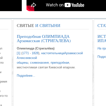
СВЯТЫЕ
И СВЯТЫНИ
СТА
Преподобная ОЛИМПИАДА
ИСТ
Арзамасская (СТРИГАЛЕВА)
ИПА
ыл
Олимпиада (Стригалёва)
На пр
о
[1]
(
1771
-
1828
),
настоятельница
Арзамасской
Подро
ой
Алексеевской
 по
общины
,
схимонахиня
,
преподобная
,
местночтимая святая Киевской епархии.
м
Подробнее...
время
м
го-то
ла