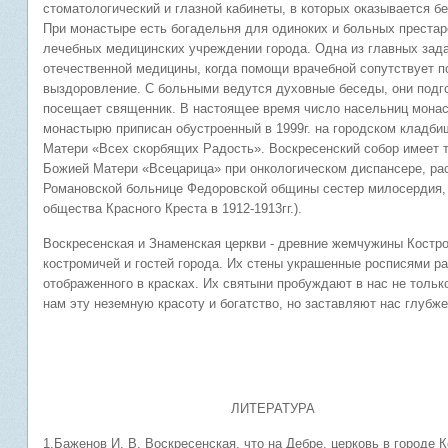
стоматологический и глазной кабинеты, в которых оказывается
При монастыре есть богадельня для одиноких и больных преста
лечебных медицинских учреждении города. Одна из главных зад
отечественной медицины, когда помощи врачебной сопутствует п
выздоровление. С больными ведутся духовные беседы, они подг
посещает священник. В настоящее время число насельниц монас
монастырю приписан обустроенный в 1999г. на городском кладби
Матери «Всех скорбящих Радость». Воскресенский собор имеет т
Божией Матери «Всецарица» при онкологическом диспансере, ра
Романовской больнице Федоровской общины сестер милосердия,
общества Красного Креста в 1912-1913гг.).
Воскресенская и Знаменская церкви - древние жемчужины Костр
костромичей и гостей города. Их стены украшенные росписями ра
отображенного в красках. Их святыни пробуждают в нас не тольк
нам эту неземную красоту и богатство, но заставляют нас глубж
ЛИТЕРАТУРА
1.Баженов И. В. Воскресенская, что на Дебре, церковь в городе 