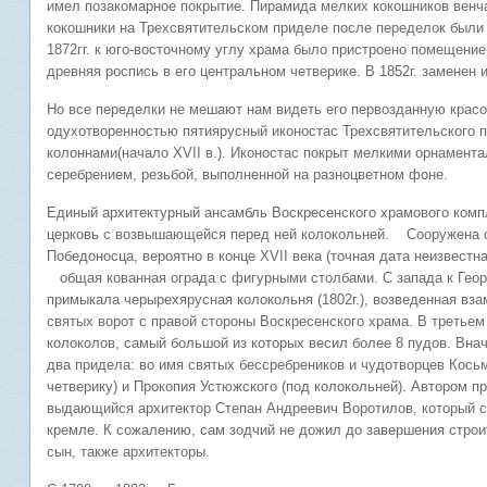
имел позакомарное покрытие. Пирамида мелких кокошников венч
кокошники на Трехсвятительском приделе после переде
1872гг. к юго-восточному углу храма было пристроено помещени
древняя роспись в его центральном четверике. В 1852г. заменен 
Но все переделки не мешают нам видеть его первозданную красо
одухотворенностью пятиярусный иконостас Трехсвятительского 
колоннами(начало XVII в.). Иконостас покрыт мелкими орнамент
серебрением, резьбой, выполненной на разноцветном фоне.
Единый архитектурный ансамбль Воскресенского храмового комп
церковь с возвышающейся перед ней колокольней. Сооружена о
Победоносца, вероятно в конце XVII века (точная дата неизвестн
общая кованная ограда с фигурными столбами. С запада к Геор
примыкала черырехярусная колокольня (1802г.), возведенная вза
святых ворот с правой стороны Воскресенского храма. В третье
колоколов, самый большой из которых весил более 8 пудов. Вна
два придела: во имя святых бессребреников и чудотворцев Косьм
четверику) и Прокопия Устюжского (под колокольней). Автором пр
выдающийся архитектор Степан Андреевич Воротилов, который с
кремле. К сожалению, сам зодчий не дожил до завершения строит
сын, также архитекторы.