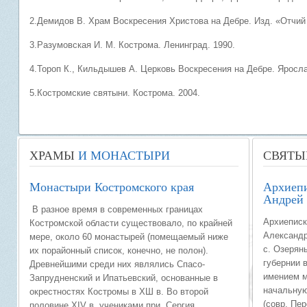
2.Демидов В. Храм Воскресения Христова на Дебре. Изд. «Отчий 
3.Разумовская И. М. Кострома. Ленинград. 1990.
4.Тороп К., Кильдышев А. Церковь Воскресения на Дебре. Яросл
5.Костромские святыни. Кострома. 2004.
ХРАМЫ
И МОНАСТЫРИ
СВЯТЫ
Монастыри Костромского края
Архиеп
Андрей 
В разное время в современных границах
Архиеписк
Костромской области существовало, по крайней
Александр
мере, около 60 монастырей (помещаемый ниже
с. Озерян
их порайонный спи­сок, конечно, не полон).
губернии 
Древнейшими среди них являлись Спасо-
имением м
Запрудненский и Ипатьевский, основанные в
начальную
окрестностях Костромы в ХШ в. Во второй
(совр. Пер
половине XIV в. учениками при. Сергия