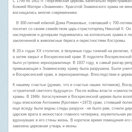
С 1799 по 1802 гг. Георгиевская церковь капитально перестраива
Божией Матери «Знамение». Красотой Знаменского храма не мене
восхищались многие современники.
В 300-летний юбилей Дома Романовых, совпавший с 700-летием
посетил со своим семейством царь-страстотерпец Николай II. Он
наследником и дочерьми поднимались на колокольню храма и лю
заключенной в живописные берега и окрестностями Костромы.
В 20-х годах ХХ столетия, в безумные годы гонений на религию,
а затем закрыт и Воскресенский храм. В подклете Воскресенской
было устроено зернохранилище. В 1937 году, в самый разгар реп
примыкающая к Знаменскому храму была разрушена. Были уничтож
и Воскресенский храм, в зернохранилище. Впоследствии в церкви
К нашему счастью (думаю, что и счастью наших потомков), Воскр
«строителей светлого будущего». После войны власти «смилост
храмы. В 1946г. богослужения в Воскресенской церкви были воз
годы епископом Антонием (Кротевич +1973) храм, стоявший более
еще всюду были видны следы разрухи - не было рам, сгнили дер
царские врата в иконостасе главного четверика, изумительная р
вдохнувших в его стены жизнь. В короткое время помещения его
завезена церковная утварь и иконы.