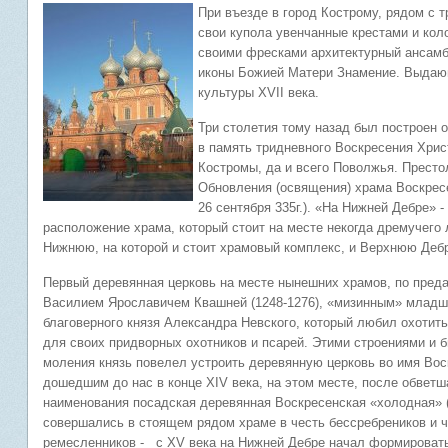
При въезде в город Кострому, рядом с т
свои купола увенчанные крестами и ко
своими фресками архитектурный ансамбл
иконы Божией Матери Знамение. Выдающ
культуры XVII века.
Три столетия тому назад был построен 
в память тридневного Воскресения Хри
Костромы, да и всего Поволжья. Престо
Обновления (освящения) храма Воскрес
26 сентября 335г.). «На Нижней Дебре» 
расположение храма, который стоит на месте некогда дремучего 
Нижнюю, на которой и стоит храмовый комплекс, и Верхнюю Деб
Первый деревянная церковь на месте нынешних храмов, по предан
Василием Ярославичем Квашней (1248-1276), «мизинным» младш
благоверного князя Александра Невского, который любил охотить
для своих придворных охотников и псарей. Этими строениями и 
моления князь повелел устроить деревянную церковь во имя Вос
дошедшим до нас в конце XIV века, на этом месте, после обветш
наименования посадская деревянная Воскресенская «холодная» (
совершались в стоящем рядом храме в честь бессребреников и 
ремесленников - с XV века на Нижней Дебре начал формироват