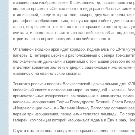
живописными изображениями. К сожалению, до нашего времени р
является орнамент «Святых ворот» в виде разнообразных симме
птиц и зверей, среди которых: лев, носорог, двуглавые орлы, си
рельефное изображение льва, корпус которого обвит длинным х
львов, встречаемых, так же, на стенах храма и входных крыльца
считали, и продолжают считать за «английские гербы», подтвер
строительства церкви послужило английское золото.
От главной входной арки идет коридор, поднимаясь по 18-ти чугу
паперть. В четверик церкви и расположенный с севера Трехсвят
белокаменными дыньками и карнизами с тончайшей резьбой по к
отделяют кованные железные двери с задвижками и железными 
живописью на евангельские сюжеты.
Тематика росписи паперти Воскресенской церкви обычна для XVI
библейский сюжет о сотворении мира, на западной – картины Апо
примечательные изображения, заключенные в ниши-киоты, помещ
написаны изображения Софии Премудрости Божией, Спаса Вседе
«Недремлющее око», и «Явление Иоанну Богослову солнцеобразн
первые три изображения, перед ними теплятся лампады. По сох
галереи, композиции которой изображают Адама и Еву в раю, Но
Спустя столетие после сооружения храма начались его переделк