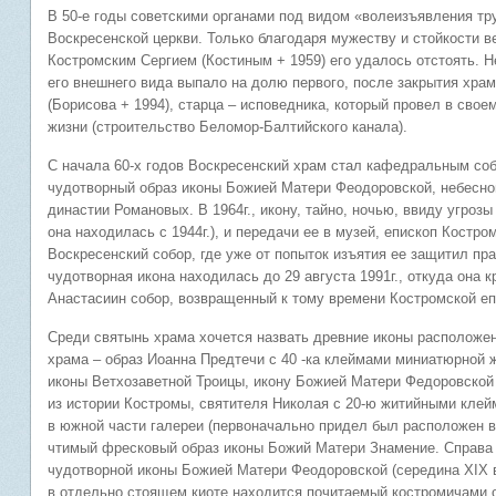
В 50-е годы советскими органами под видом «волеизъявления т
Воскресенской церкви. Только благодаря мужеству и стойкости 
Костромским Сергием (Костиным + 1959) его удалось отстоять. 
его внешнего вида выпало на долю первого, после закрытия хра
(Борисова + 1994), старца – исповедника, который провел в своем
жизни (строительство Беломор-Балтийского канала).
С начала 60-х годов Воскресенский храм стал кафедральным со
чудотворный образ иконы Божией Матери Феодоровской, небесно
династии Романовых. В 1964г., икону, тайно, ночью, ввиду угроз
она находилась с 1944г.), и передачи ее в музей, епископ Костро
Воскресенский собор, где уже от попыток изъятия ее защитил п
чудотворная икона находилась до 29 августа 1991г., откуда она
Анастасиин собор, возвращенный к тому времени Костромской 
Среди святынь храма хочется назвать древние иконы расположен
храма – образ Иоанна Предтечи с 40 -ка клеймами миниатюрной жи
иконы Ветхозаветной Троицы, икону Божией Матери Федоровской 
из истории Костромы, святителя Николая с 20-ю житийными клей
в южной части галереи (первоначально придел был расположен в
чтимый фресковый образ иконы Божий Матери Знамение. Справа о
чудотворной иконы Божией Матери Феодоровской (середина XIX 
в отдельно стоящем киоте находится почитаемый костромичами о