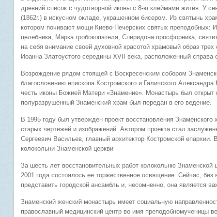
древний список с чудотворной иконы с 8-ю клеймами жития. У се
(1862г.) в искусном окладе, украшенном бисером. Из святынь хра
котором почивают мощи Киево-Печерских святых преподобных: 
целебника, Марка гробокопателя, Спиридона просфорника, святи
на себя внимание своей духовной красотой храмовый образ трех 
Иоанна Златоустого середины XVII века, расположенный справа о
Возрождение рядом стоящей с Воскресенским собором Знаменской
благословению епископа Костромского и Галичского Александра
честь иконы Божией Матери «Знамение». Монастырь был открыт п
полуразрушенный Знаменский храм был передан в его ведение.
В 1995 году был утвержден проект восстановления Знаменского 
старых чертежей и изображений. Автором проекта стал заслуже
Сергеевич Васильев, главный архитектор Костромской епархии. В
колокольни Знаменской церкви
За шесть лет восстановительных работ колокольню Знаменской ц
2001 года состоялось ее торжественное освящение. Сейчас, без
представить городской ансамбль и, несомненно, она является в
Знаменский женский монастырь имеет социальную направленност
православный медицинский центр во имя преподобномученицы ве