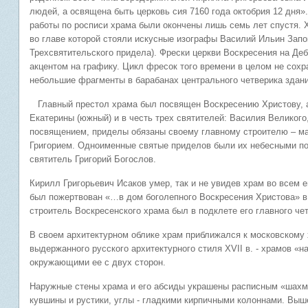
людей, а освящена быть церковь сия 7160 года октобрия 12 дня».
работы по росписи храма были окончены лишь семь лет спустя.
во главе которой стояли искусные изографы Василий Ильин Запок
Трехсвятительского придела). Фрески церкви Воскресения на Де
акцентом на графику. Цикл фресок того времени в целом не сохр
небольшие фрагменты в барабанах центрального четверика здани
Главный престол храма был посвящен Воскресению Христову, 
Екатерины (южный) и в честь трех святителей: Василия Великого
посвящением, приделы обязаны своему главному строителю – мат
Григорием. Одноименные святые приделов были их небесными по
святитель Григорий Богослов.
Кирилл Григорьевич Исаков умер, так и не увидев храм во всем е
был пожертвован «…в дом боголепного Воскресения Христова» в 
строитель Воскресенского храма был в подклете его главного че
В своем архитектурном облике храм приближался к московскому 
выдержанного русского архитектурного стиля XVII в. - храмов «н
окружающими ее с двух сторон.
Наружные стены храма и его абсиды украшены расписным «шах
кувшины и рустики, углы - гладкими кирпичными колоннами. Выш