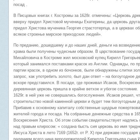
посад .
В Писцовых книгах г. Костромы за 1628г. отмечены: «Церковь дре
вверху придел Христовой мученицы Екатерины, да церковь друга
придел Христова мученика Георгия страстотерпца, а в церквах об
всякое строенье мирское приходских людей».
По преданию, дошедшему и до наших дней, деньги на возведени
храма были получены чудесным образом. В царствование госуда
Михайловича в Костроме жил московский купец Кирилл Григорье
который занимался поставками красок из Англии. Однажды, по п
партии красок, в одном из бочонков, были обнаружены слитки зол
запрос, как употребить золото, был дан ответ – на богоугодное д
вскоре представился. В посаде, где проживал Исаков, Воскресен
деревянная церковь пришла в крайне ветхое и убогое со
1629г. в ней уже не совершались богослужения. Исаков решил, ч
строительство новой каменной церкви и будет тем богоугодным д
Прибавив к основному капиталу собственные щедрые пожертвован
жителей города и посада. На собранные денежные средства в 165
Воскресения Христа. Об этом событии свидетельствует надпись 
над правым клиросом: « создана бысть сия церковь во имя тридн
Иисуса Христа в лето 7169 (1652г. от Р. Х) при державе государ
радением всего чина веродержителей Кирилла Григорьева сына 