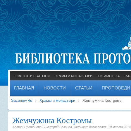
СВЯТЫЕ И СВЯТЫНИ
ХРАМЫ И МОНАСТЫРИ
БИБЛИОТЕКА
КА
ГЛАВНАЯ
НОВОСТИ
СТАТЬИ
ПРОПОВЕДИ
Sazonow.Ru
Храмы и монастыри
Жемчужина Костромы
Жемчужина Костромы
Автор: Протоиерей Дмитрий Сазонов, кандидат богословия.
10 марта 2014