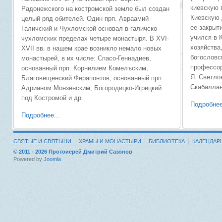
киевскую 
Радонежского на костром­ской земле был создан
Киевскую 
целый ряд обителей. Один прп. Авраамий
ее закрыти
Галичский и Чухломской основал в галичско-
учился в 
чухломских пределах четыре монастыря. В XVI-
хозяйства
XVII вв. в нашем крае возникло немало новых
богословс
монастырей, в их числе: Спасо-Геннадиев,
профессор
основанный прп. Корнилием Комелъским,
Я. Светлов
Благовещенский Ферапонтов, основанный прп.
Скабаллан
Адрианом Монзенским, Богородицко-Игрицкий
под Костромой и др.
Подробнее
Подробнее...
СВЯТЫЕ И СВЯТЫНИ
ХРАМЫ И МОНАСТЫРИ
БИБЛИОТЕКА
КАЛЕНДАР
© 2011 - 2026 Протоиерей Дмитрий Сазонов
Powered by
Joomla