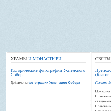
ХРАМЫ
И МОНАСТЫРИ
СВЯТЫ
Исторические фотографии Успенского
Препод
Собора
(Благов
Добавлены
фотографии Успенского Собора
Память 2
Монахиня 
Благовеще
священник
Благовеще