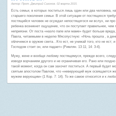
Автор: Прот. Дмитрий Сазонов.
02 марта 2015
.
Есть семьи, в которых поститься лишь один или два человека, на
старшего поколения семьи. В этой ситуации от постящихся требу
постящийся человек не осуждал непостящегося ни вслух, ни про 
ребенка возникнет ощущение, что он поступает правильнее, чем
неприязни. От поста «назло папе или маме» будет больше вреда,
Павла, читаемыми в неделю Мясопустную: «Ночь прошла , а день
облечемся в оружие света…Кто ест, не унижай того, кто не ест; и
Господом стоит он, или падает» (Римлян. 13:11; 14: 3-4).
Мужу, жене и вообще любому постящемуся, прежде всего, следует
изводя ворчанием другого и не ограничивая его. Рано или поздно 
такой момент, когда он сам захочет поститься. А первый будет мо
святым апостолом Павлом, что «неверующий муж освящается ж
мужем верующим» (1 Кор. 7: 14). То же самое относится и к лю