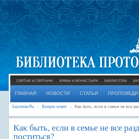
СВЯТЫЕ И СВЯТЫНИ
ХРАМЫ И МОНАСТЫРИ
БИБЛИОТЕКА
КА
ГЛАВНАЯ
НОВОСТИ
СТАТЬИ
ПРОПОВЕДИ
Sazonow.Ru
Вопрос-ответ
Как быть, если в семье не все р
Как быть, если в семье не все ра
поститься?