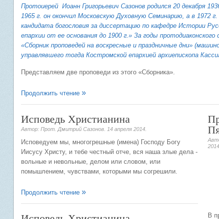
Протоиерей Иоанн Григорьевич Сазонов родился 20 декабря 1936
1965 г. он окончил Московскую Духовную Семинарию, а в 1972 
кандидата богословия за диссертацию по кафедре Истории Рус
епархии от ее основания до 1900 г.» За годы протодиаконского 
«Сборник проповедей на воскресные и праздничные дни» (маши
управлявшего тогда Костромской епархией архиепископа Кассиа
Представляем две проповеди из этого «Сборника».
Продолжить чтение
Исповедь Христианина
Пр
Пя
Автор: Прот. Дмитрий Сазонов.
14 апреля 2014
.
Авто
Исповедуем мы, многогрешные (имена) Господу Богу
201
Иисусу Христу, и тебе честный отче, вся наша злые дела -
вольные и невольные, делом или словом, или
помышлением, чувствами, которыми мы согрешили.
Продолжить чтение
Исповедь Христианина
В п