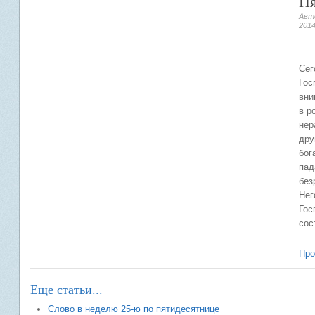
Пя
Авто
201
Сег
Гос
вни
в р
нер
дру
бог
пад
без
Нег
Гос
сос
Про
Еще статьи...
Слово в неделю 25-ю по пятидесятнице