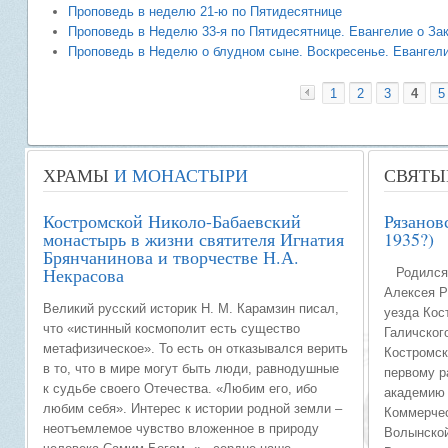
Проповедь в неделю 21-ю по Пятидесятнице
Проповедь в Неделю 33-я по Пятидесятнице. Евангелие о Закхе
Проповедь в Неделю о блудном сыне. Воскресенье. Евангелие
1
2
3
4
5
«
ХРАМЫ
И МОНАСТЫРИ
СВЯТЫ
Костромской Николо-Бабаевский
Рязанов
монастырь в жизни святителя Игнатия
1935?)
Брянчанинова и творчестве Н.А.
Некрасова
Родился в
Алексея Р
Великий русский историк Н. М. Карамзин писал,
уезда Кос
что «истинный космополит есть существо
Галичског
метафизическое». То есть он отказывался верить
Костромск
в то, что в мире могут быть люди, равнодушные
первому р
к судьбе своего Отечества. «Любим его, ибо
академию 
любим себя». Интерес к истории родной земли –
Коммерчес
неотъемлемое чувство вложенное в природу
Волынской