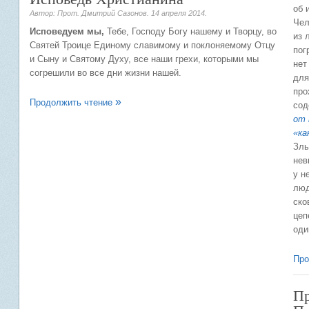
об 
Автор: Прот. Дмитрий Сазонов.
14 апреля 2014
.
Чел
Исповедуем мы,
Тебе, Господу Богу нашему и Творцу, во
из 
Святей Троице Единому славимому и поклоняемому Отцу
пог
и Сыну и Святому Духу, все наши грехи, которыми мы
нет
согрешили во все дни жизни нашей.
для
про
Продолжить чтение
сод
от 
«ка
Злы
нев
у н
люд
ско
цеп
оди
Про
Пр