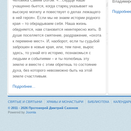
человека Самим Богом. «…сердце наше
Владимирс
учащенно бьется, когда старец указывает на
Подробнее
высокую могилу и повествует о делах лежащего
в ней героя». Если мы не знаем истории родного
края – то обкрадываем себя. Наша жизнь
обедняется, нам становится неинтересно жить. В
душе поселяется смятение, раздражение, «охота
к перемене мест». И, наоборот, если ты судьбой
заброшен в новые края, или, тем паче, вырос
здесь, то узнай его историю, познакомься с
людьми и событиями – и ты полюбишь эту
землю и вместе с этим обретешь то состояние
духа, без которого невозможно быть на этой
земле счастливым.
Подробнее...
СВЯТЫЕ И СВЯТЫНИ
ХРАМЫ И МОНАСТЫРИ
БИБЛИОТЕКА
КАЛЕНДАР
© 2011 - 2026 Протоиерей Дмитрий Сазонов
Powered by
Joomla