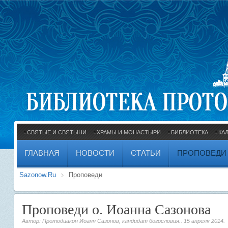
СВЯТЫЕ И СВЯТЫНИ
ХРАМЫ И МОНАСТЫРИ
БИБЛИОТЕКА
КА
ГЛАВНАЯ
НОВОСТИ
СТАТЬИ
ПРОПОВЕДИ
Sazonow.Ru
Проповеди
Проповеди о. Иоанна Сазонова
Автор: Протодиакон Иоанн Сазонов, кандидат богословия..
15 апреля 2014
.