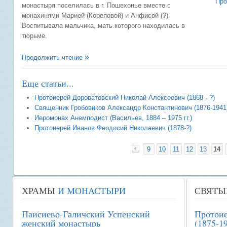
Про
монастыря поселилась в г. Пошехонье вместе с
монахинями Марией (Кореповой) и Анфисой (?).
Воспитывала мальчика, мать которого находилась в
тюрьме.
Продолжить чтение
Еще статьи...
Протоиерей Дороватовский Николай Алексеевич (1868 - ?)
Священник Гробовиков Александр Константинович (1876-1941
Иеромонах Анемподист (Васильев, 1884 – 1975 гг.)
Протоиерей Иванов Феодосий Николаевич (1878-?)
9
10
11
12
13
14
«
ХРАМЫ
И МОНАСТЫРИ
СВЯТЫ
Паисиево-Галичский Успенский
Протоие
женский монастырь
(1875-1