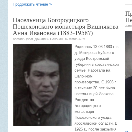
Продолжить чтение
Пр
Насельница Богородицкого
Пе
Пошехонского монастыря Вишнякова
Авт
Анна Ивановна (1883-1958?)
Автор: Прот. Дмитрий Сазонов.
10 июня 2018
.
Родилась 13.06.1883 г. в
д. Митирева Буйского
уезда Костромской
губернии в крестьянской
семье. Работала на
шапочном
производстве. С 1906 г.
в течение 20 лет была
насельницей Исакова
Рождества-
Богородицкого
монастыря
Пошехонского уезда
ярославской области. В
1926 г., после закрытия