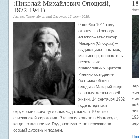
(Николай Михайлович Опоцкий,
18
1872-1941).
Авт
Автор: Прот. Дмитрий Сазонов.
12 июня 2018
.
9 ноября 1941 году
отошел ко Господу
епископ-катехизатор
Макарий (Опоцкий) –
выдающийся пастырь,
миссионер, основатель
нескольких
православных братств.
Именно созидание
братских общин
иер
владыка Макарий видел
мон
главным делом своей
жил
жизни. 14 сентября 1932
раб
года владыка в
общ
окружении своих духовных чад отмечал 10-летие
192
епископской хиротонии. Это происходило в Новгороде,
иер
когда созданное им Трудовое братство переживало
особый духовный подъем.
Про