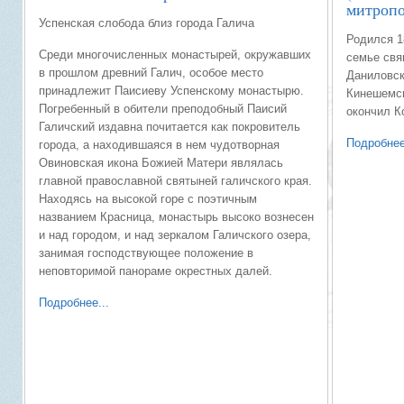
митроп
Успенская слобода близ города Галича
Родился 1
Среди многочисленных монастырей, окружавших
семье свя
в прошлом древний Галич, особое место
Даниловск
принадлежит Паисиеву Успенскому монастырю.
Кинешемск
Погребенный в обители преподобный Паисий
окончил К
Галичский издавна почитается как покровитель
Подробнее
города, а находившаяся в нем чудотворная
Овиновская икона Божией Матери являлась
главной православной святыней галичского края.
Находясь на высокой горе с поэтичным
названием Красница, монастырь высоко вознесен
и над городом, и над зеркалом Галичского озера,
занимая господствующее положение в
неповторимой панораме окрестных далей.
Подробнее...