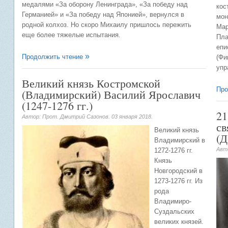
медалями «За оборону Ленинграда», «За победу над
кос
Германией» и «За победу над Японией», вернулся в
мон
родной колхоз. Но скоро Михаилу пришлось пережить
Мар
еще более тяжелые испытания.
Пла
епи
Продолжить чтение
(Фи
упр
Великий князь Костромской
Про
(Владимирский) Василий Ярославич
(1247-1276 гг.)
21
Автор: Прот. Дмитрий Сазонов.
03 января 2018
.
св
Великий князь
(Д
Владимирский в
Авт
1272-1276 гг.
Князь
Новгородский в
1273-1276 гг. Из
рода
Владимиро-
Суздальских
великих князей.