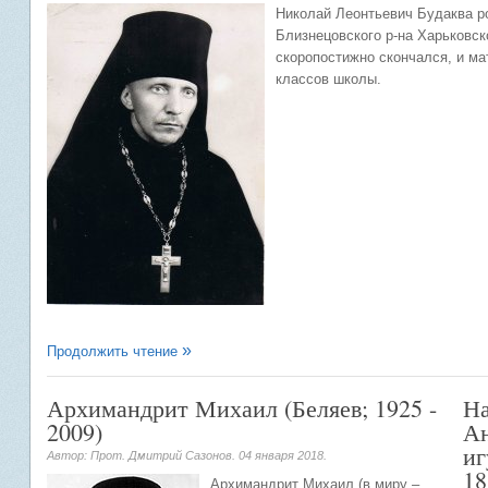
Николай Леонтьевич Будаква ро
Близнецовского р-на Харьковско
скоропостижно скончался, и ма
классов школы.
Продолжить чтение
Архимандрит Михаил (Беляев; 1925 -
На
2009)
Ан
иг
Автор: Прот. Дмитрий Сазонов.
04 января 2018
.
18
Архимандрит Михаил (в миру –