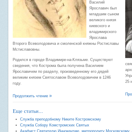
Василий
Ярославич был
младшим сыном
великого князя
киевского и
владимирского
Ярослава
Второго Всеволодовича и смоленской княжны Ростиславы
Мстиславовны.
Родился в городе Владимире-на-Клязьме. Существуют
свя
сведения, что Кострома была получена Василием
арх
Ярославичем по разделу, произведенному его дядей
Упр
великим князем Святославом Всеволодовичем в 1246
25 
году.
Про
Продолжить чтение
Еще статьи...
Служба преподобному Никите Костромскому
Служба Собору Комстромских Святых
Акафист Святителю Иннокентию, митрополиту Московскому, 