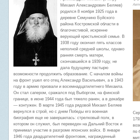
Авт
Михаил Александрович Беляев)
родился 8 ноября 1925 года в
деревне Семунино Буйского
района Костромской области в
благочестивой, искренне
верующей крестьянской семье. В
1938 году окончил пять классов
неполной средней школы, однако
ранняя смерть матери,
скончавшейся в 1939 году, не
дала будущему пастырю
возможности продолжить образование. С началом войны
на фронт ушел его отец Александр Васильевич, а в 1943
году в армию призвали и восемнадцатилетнего Михаила.
Он стал сапером, сражался под Выборгом, на финской
границе, в июне 1944 года был тяжело ранен, а в декабре
— контужен. В марте 1945 года рядовой Михаил Беляев
вернулся в строй, но с днем Победы его военная
Сер
биография еще не завершилась: стрелковый полк, в
179
котором он служил, был переведен на Дальний Восток и
воз
принимал участие в разгроме японских войск. В январе
по 
1946 года двадцатилетний фронтовик, награжденный
мит