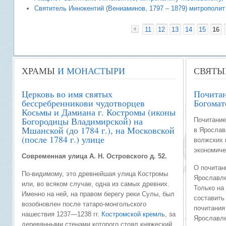
Cвятитель Иннокентий (Вениаминов, 1797 – 1879) митрополи
11
12
13
14
15
16
«
ХРАМЫ
И МОНАСТЫРИ
СВЯТЫ
Церковь во имя святых
Почитан
бессребренникови чудотворцев
Богомат
Косьмы и Дамиана г. Костромы (иконы
Богородицы Владимирской) на
Почитание
Мшанской (до 1784 г.), на Московской
в Ярослав
(после 1784 г.) улице
волжских 
экономиче
Современная улица А. Н. Островского д. 52.
О почитан
По-видимому, это древнейшая улица Костромы
Ярославле
или, во всяком случае, одна из самых древних.
Только на
Именно на ней, на правом берегу реки Сулы, был
составить
возобновлен после татаро-монгольского
почитания
нашествия 1237—1238 гг.
Костромской кремль
, за
Ярославле
деревянными стенами которого стоял княжеский