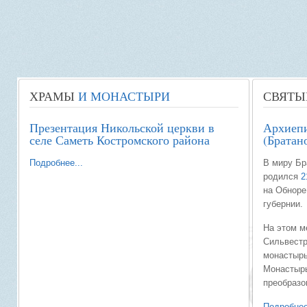
ХРАМЫ
И МОНАСТЫРИ
СВЯТЫ
Презентация Никольской церкви в
Архиепи
селе Саметь Костромского района
(Братан
Подробнее...
В миру Бр
родился
2
на Обноре
губернии.
На этом м
Сильвестр
монастырь
Монастырь
преобразо
Подробнее