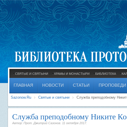
СВЯТЫЕ И СВЯТЫНИ
ХРАМЫ И МОНАСТЫРИ
БИБЛИОТЕКА
КА
ГЛАВНАЯ
НОВОСТИ
СТАТЬИ
ПРОПОВЕДИ
Sazonow.Ru
Святые и святыни
Служба преподобному Никит
Служба преподобному Никите Ко
Автор: Прот. Дмитрий Сазонов.
11 октября 2017
.