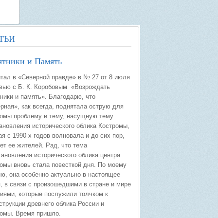
ТЬИ
ятники и Память
тал в «Северной правде» в № 27 от 8 июля
вью с Б. К. Коробовым «Возрождать
ники и память». Благодарю, что
рная», как всегда, поднятала острую для
омы проблему и тему, насущную тему
ановления исторического облика Костромы,
ая с 1990-х годов волновала и до сих пор,
ет ее жителей. Рад, что тема
ановления исторического облика центра
омы вновь стала повесткой дня. По моему
ю, она особенно актуально в настоящее
, в связи с произошедшими в стране и мире
иями, которые послужили толчком к
струкции древнего облика России и
омы. Время пришло.