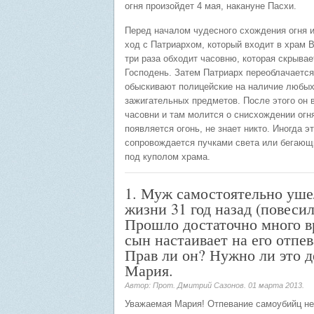
огня произойдет 4 мая, накануне Пасхи.
Перед началом чудесного схождения огня 
ход с Патриархом, который входит в храм 
три раза обходит часовню, которая скрывае
Господень. Затем Патриарх переоблачается
обыскивают полицейские на наличие любы
зажигательных предметов. После этого он 
часовни и там молится о снисхождении огня
появляется огонь, не знает никто. Иногда э
сопровождается пучками света или бегающ
под куполом храма.
1. Муж самостоятельно уше
жизни 31 год назад (повесил
Прошло достаточно много в
сын настаивает на его отпе
Прав ли он? Нужно ли это д
Мария.
Автор: Прот. Дмитрий Сазонов.
01 марта 2013
.
Уважаемая Мария! Отпевание самоубийц н