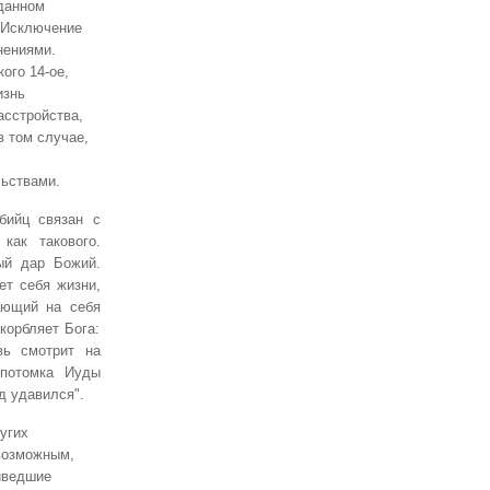
 данном
. Исключение
нениями.
ого 14-ое,
изнь
асстройства,
в том случае,
ьствами.
бийц связан с
как такового.
ый дар Божий.
ет себя жизни,
ающий на себя
корбляет Бога:
вь смотрит на
 потомка Иуды
д удавился".
угих
возможным,
иведшие