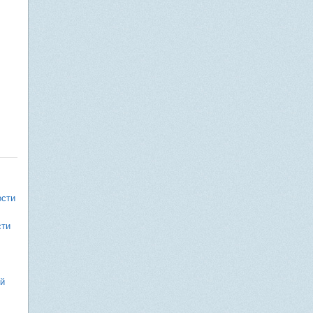
ости
сти
ей