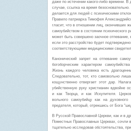
даже по истечении какого-либо времени. В
случае, ссылка на время безосновательно
делается для людей с психическими откло
Правило патриарха Тимофея Александрийск
гласит, что в отношении лиц, окончивших ж
самоубийством в состоянии психического р
может быть совершено заочное отпевание, 
если это расстройство будет подтверждено
соответствующими медицинскими свидетел
Канонический запрет на отпевание самоу
богоборческим характером самоубийства 
Жизнь каждого человека есть драгоценн
Следовательно, тот, кто самовольно лиша
кощунственно отвергает этот дар. Налаг
убийственную руку христианин вдвойне ос
и как Творца, и как Искупителя. Церко
вольного самоубийцу как на духовного
предателя, который, отрекшись от Бога "ше
В Русской Православной Церкви, как и в др
Поместных Православных Церквах, сочли 
тщательно исследовав обстоятельства, пр