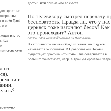
достигшими призывного возраста.
идет крестный
По телевизору смотрел передачу п
Воскресения,
бесноватость. Правда ли, что у нас
т в себе Гроб
церквях тоже изгоняют бесов? Как
, его
х
это происходит? Антон
входит внутрь
Автор: Прот. Дмитрий Сазонов.
01 марта 2013
.
. Как
В католической церкви обряд изгнания злых духов
то
называется экзорцимом. В Православной Церкви
ими огоньками
существует практика «отчитки». Она совершается в
больших монастырях, напр. в Троице-Сергиевой Лавре
л из
ся).
ремени и
вании.
елать?
евозможно,