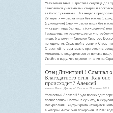
Уважаемая Анна
!
Страстная седмица для хр
становимся участниками смерти и воскрес
за богослужениями.
Эта неделя предполаг
29 апреля — сырая пища без масла (сухояд
(сухоядение) 1мая — сырая пища без масла
— сырая пища без масла (сухоядение) или 
Плащаницу, не рекомендуется употребление
пищи. 5 апреля — Светлое Христово Воскр
понедельник Страстной вторник и Страстну
Страстной четверг можно приготовить овощ
желательно воздержаться от приема пищи, 
Имейте в виду, что строгое питание на Стр
Отец Димитрий ! Слышал о
Благодатного огня. Как оно
происходит? Алексей
Автор: Прот. Дмитрий Сазонов.
29 апреля 2013
.
Уважаемый Алексей! Чудо происходит пер
православной Пасхой, в субботу, в Иеруса
Воскресения. Внутри храма находится Голг
в которой Иисус был похоронен. В 2013 го