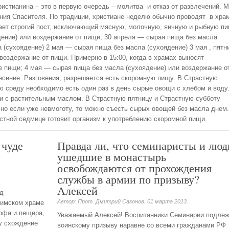
истианина – это в первую очередь – молитва
и отказ от развлечений. 
ения Спасителя. По традиции, христиане неделю обычно проводят
в хра
ает строгий пост, исключающий мясную, молочную, яичную и рыбную пи
ение) или воздержание от пищи; 30 апреля — сырая пища без масла
 (сухоядение) 2 мая — сырая пища без масла (сухоядение) 3 мая , пятн
воздержание от пищи. Примерно в 15:00, когда в храмах выносят
 пищи; 4 мая — сырая пища без масла (сухоядение) или воздержание о
есение. Разговения, разрешается есть скоромную пищу. В Страстную
ю среду необходимо есть один раз в день сырые овощи с хлебом и воду
и с растительным маслом. В Страстную пятницу и Страстную субботу
но если уже невмоготу, то можно съесть сырых овощей без масла днем.
астной седмице готовит организм к употреблению скоромной пищи.
 чуде
Правда ли, что семинаристы и люд
ушедшие в монастырь
освобождаются от прохождения
службы в армии по призыву?
Алексей
ед
Автор: Прот. Дмитрий Сазонов.
01 марта 2013
.
лимском храме
офа и пещера,
Уважаемый Алексей! Воспитанники Семинарии подлеж
ду схождение
воинскому призыву наравне со всеми гражданами РФ