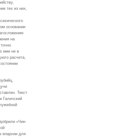
ийству,
ие тех из них,
психического
том основании
лагословению
шения на
 точно
о ими не в
ного расчета,
 состоянии
оубийц,
дучи
ставлен. Текст
и Галичский
служебной
добрили «Чин
вой
в епархии для