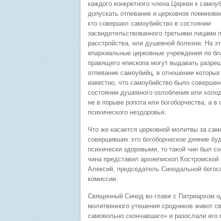
каждого конкретного члена Церкви к самоуб
допускать отпевание и церковное поминовен
кто совершил самоубийство в состоянии
засвидетельствованного третьими лицами 
расстройства, или душевной болезни. На э
епархиальные церковные учреждения по б
правящего епископа могут выдавать разре
отпевание самоубийц, в отношении которых
известно, что самоубийство было совершен
состоянии душевного озлобления или холод
не в порыве ропота или богоборчества, а в
психического нездоровья.
Что же касается церковной молитвы за сам
совершивших это богоборческое деяние бу
психически здоровыми, то такой чин был со
чина представил архиепископ Костромской 
Алексий, председатель Синодальной бого
комиссии.
Священный Синод во главе с Патриархом о
молитвенного утешения сродников живот с
самовольно скончавшаго» и разослали его 