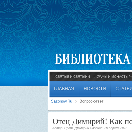
СВЯТЫЕ И СВЯТЫНИ
ХРАМЫ И МОНАСТЫР
ГЛАВНАЯ
НОВОСТИ
СТАТЬ
Sazonow.Ru
Вопрос-ответ
Отец Димирий! Как по
Автор: Прот. Дмитрий Сазонов.
29 апреля 2013
.