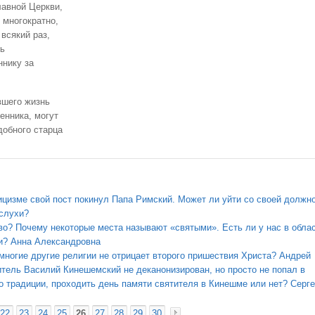
лавной Церкви,
 многократно,
всякий раз,
нь
ннику за
вшего жизнь
енника, могут
добного старца
ицизме свой пост покинул Папа Римский. Может ли уйти со своей должн
 слухи?
о? Почему некоторые места называют «святыми». Есть ли у нас в обла
ми? Анна Александровна
 многие другие религии не отрицает второго пришествия Христа? Андрей
итель Василий Кинешемский не деканонизирован, но просто не попал в
о традиции, проходить день памяти святителя в Кинешме или нет? Серг
22
23
24
25
26
27
28
29
30
«
»