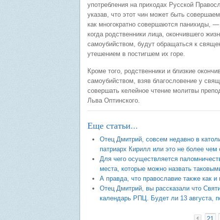
употребления на приходах Русской Правос
указав, что этот чин может быть совершаем
как многократно совершаются панихиды, ― 
когда родственники лица, окончившего жиз
самоубийством, будут обращаться к свяще
утешением в постигшем их горе.
Кроме того, родственники и близкие окончи
самоубийством, взяв благословение у свящ
совершать келейное чтение молитвы препо
Льва Оптинского.
Еще статьи...
Отец Дмитрий, совсем недавно в катол
патриарх Кирилл или это не более чем
Для чего осуществляется паломничеств
места, которые можно назвать таковы
А правда, что православие также как и
Отец Дмитрий, вы рассказали что Свят
календарь РПЦ. Будет ли 13 августа, п
21