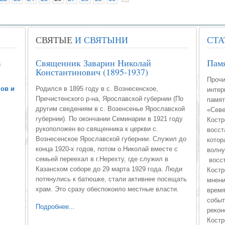
СВЯТЫЕ
И СВЯТЫНИ
СТА
в
Священник Заварин Николай
Пам
Константинович (1895-1937)
Прочи
ов и
Родился в 1895 году в с. Вознесенское,
интер
Пречистенского р-на, Ярославской губернии (По
памят
другим сведениям в с. Возенсенье Ярославской
«Севе
губернии). По окончании Семинарии в 1921 году
Костр
рукоположен во священника к церкви с.
восст
Вознесенское Ярославской губернии. Служил до
котор
конца 1920-х годов, потом о.Николай вместе с
волну
семьей переехал в г.Нерехту, где служил в
восст
Казанском соборе до 29 марта 1929 года. Люди
Костр
потянулись к батюшке, стали активнее посещать
мнени
храм. Это сразу обеспокоило местные власти.
время
событ
Подробнее...
рекон
Костр