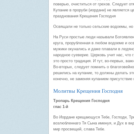
поверью, очиститься от грехов. Следует от
Купание в проруби (иордани) не является 
празднования Крещения Господня
Освящали не только сельские водоемы, но 
На Руси простые люди называли Богоявлен
круга, прорубленная в любом водоеме и о
мужики окунались и даже плавали в ледяной
народное суеверие. Церковь учит нас, что
это просто традиция. И тут, во-первых, ва
Во-вторых, следует помнить о благоговейн
решились на купание, то должны делать это
конечно, не заменяя купанием присутствие
Молитвы Крещения Господня
Тропарь Крещения Господня
глас 1-й
Во Иордане крещающуся Тебе, Господи, Тро
возлюбленнаго Тя Сына именуя, и Дух в ви
мир просвещей, слава Тебе.