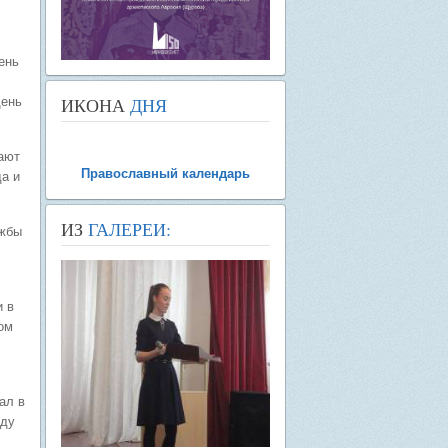
ень
ИКОНА
ДНЯ
день
дают
Православный календарь
да и
ИЗ
ГАЛЕРЕИ:
ужбы
и в
ом
ал в
оду