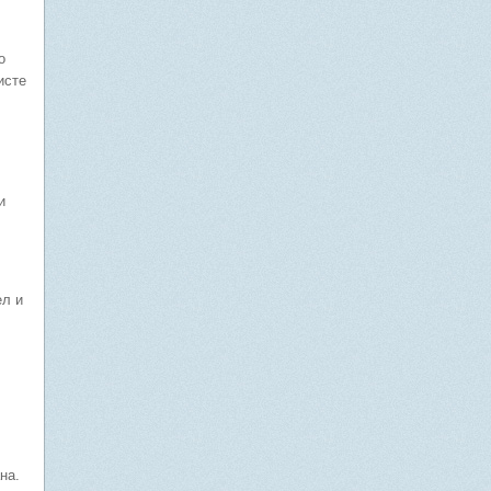
о
исте
и
ел и
на.