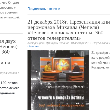
, что Он дал
опросить у
Продолжить чтение
зок времени
 наступающий.
21 декабря 2018г. Презентация кн
иеромонаха Михаила (Чепеля)
«Человек в поисках истины. 360
ответов телезрителям»
ия двух
Автор: Прот. Дмитрий Сазонов.
18 декабря 2018
. Опубликован
Чепеля)
Новости
 360
21 декабря 
зале редкой
ки на
ценной книг
Костромског
 Опубликовано в
 120-летию
остромского
тделения