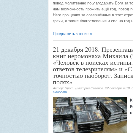
повод молитвенно поблагодарить Бога за то
нам возможность прожить ещё год, повод п
Него прощения за совершённые в этот отре
грехи, а также благословения и сил на год
Продолжить чтение
21 декабря 2018. Презентац
книг иеромонаха Михаила (
«Человек в поисках истины.
ответов телезрителям» и «С
точностью наоборот. Запис
полях»
Автор: Прот. Дмитрий Сазонов.
22 декабря 2018
.
Новости
К
К
о