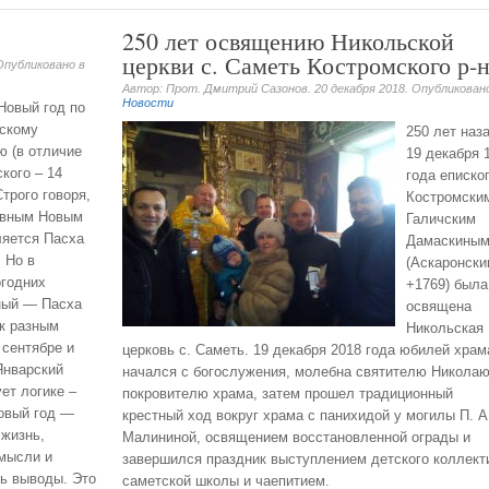
250 лет освящению Никольской
церкви с. Саметь Костромского р-н
 Опубликовано в
Автор: Прот. Дмитрий Сазонов.
20 декабря 2018
. Опубликован
Новости
Новый год по
нскому
250 лет наза
ю (в отличие
19 декабря 
кого – 14
года еписко
Строго говоря,
Костромски
авным Новым
Галичским
ляется Пасха
Дамаскины
 Но в
(Аскаронски
огодних
+1769) была
ный — Пасха
освящена
 к разным
Никольская
 сентябре и
церковь с. Саметь. 19 декабря 2018 года юбилей храм
Январский
начался с богослужения, молебна святителю Николаю
ет логике –
покровителю храма, затем прошел традиционный
Новый год —
крестный ход вокруг храма с панихидой у могилы П. А
 жизнь,
Малининой, освящением восстановленной ограды и
 мысли и
завершился праздник выступлением детского коллект
ть выводы. Это
саметской школы и чаепитием.