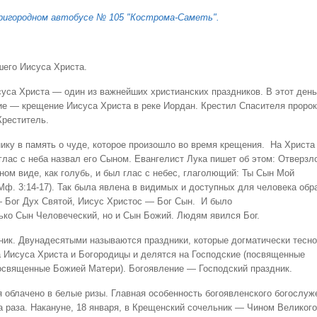
ригородном автобусе № 105 "Кострома-Саметь".
шего Иисуса Христа.
уса Христа — один из важнейших христианских праздников. В этот день
ие — крещение Иисуса Христа в реке Иордан. Крестил Спасителя пророк
Креститель.
нику в память о чуде, которое произошло во время крещения. На Христа
глас с неба назвал его Сыном. Евангелист Лука пишет об этом: Отверзл
ном виде, как голубь, и был глас с небес, глаголющий: Ты Сын Мой
Мф. 3:14-17). Так была явлена в видимых и доступных для человека обр
— Бог Дух Святой, Иисус Христос — Бог Сын. И было
ько Сын Человеческий, но и Сын Божий. Людям явился Бог.
ик. Двунадесятыми называются праздники, которые догматически тесно
 Иисуса Христа и Богородицы и делятся на Господские (посвященные
посвященные Божией Матери). Богоявление — Господский праздник.
 облачено в белые ризы. Главная особенность богоявленского богослуж
 раза. Накануне, 18 января, в Крещенский сочельник — Чином Великого