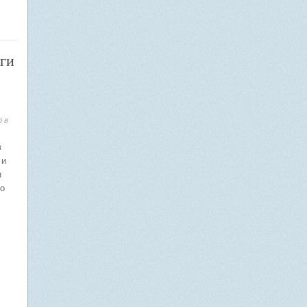
иги
о в
в
 и
и
о