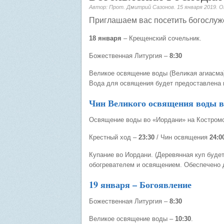
Автор: Прот. Дмитрий Сазонов.
15 января 2019
. 
Приглашаем вас посетить богослуж
18 января
– Крещенский сочельник.
Божественная Литургия –
8:30
Великое освящение воды (Великая агиасма
Вода для освящения будет предоставлена 
Чин Великого освящения воды в 
Освящение воды во «Иордани» на Костромс
Крестный ход –
23:30
/ Чин освящения
24:00
Купание во Иордани. (Деревянная куп буде
обогревателем и освящением. Обеспечено 
19 января – Богоявление
Божественная Литургия –
8:30
Великое освящение воды –
10:30
.