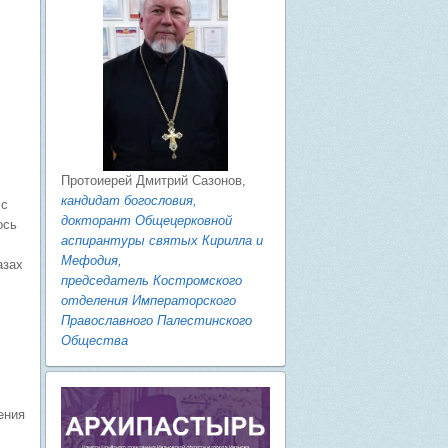
Протоиерей Дмитрий Сазонов,
кандидат богословия,
 с
докторант Общецерковной
ось
аспирантуры святых Кирилла и
Мефодия,
азах
председатель Костромского
отделения Императорского
Православного Палестинского
Общества
ения