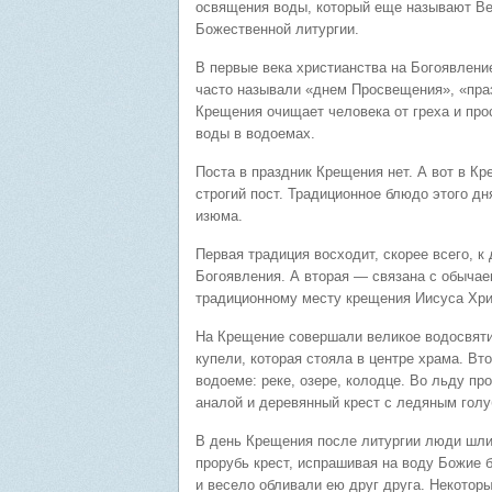
освящения воды, который еще называют Вел
Божественной литургии.
В первые века христианства на Богоявлени
часто называли «днем Просвещения», «праз
Крещения очищает человека от греха и про
воды в водоемах.
Поста в праздник Крещения нет. А вот в К
строгий пост. Традиционное блюдо этого дн
изюма.
Первая традиция восходит, скорее всего, 
Богоявления. А вторая — связана с обычае
традиционному месту крещения Иисуса Хри
На Крещение совершали великое водосвяти
купели, которая стояла в центре храма. В
водоеме: реке, озере, колодце. Во льду пр
аналой и деревянный крест с ледяным гол
В день Крещения после литургии люди шли
прорубь крест, испрашивая на воду Божие 
и весело обливали ею друг друга. Некотор