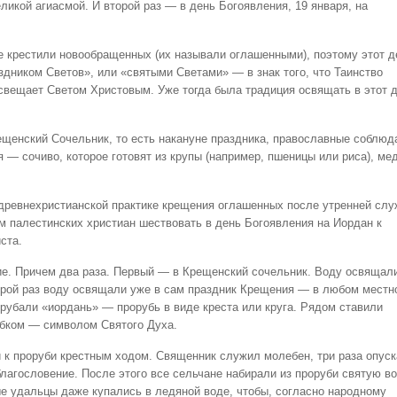
икой агиасмой. И второй раз — в день Богоявления, 19 января, на
е крестили новообращенных (их называли оглашенными), поэтому этот д
дником Светов», или «святыми Светами» — в знак того, что Таинство
свещает Светом Христовым. Уже тогда была традиция освящать в этот 
рещенский Сочельник, то есть накануне праздника, православные соблю
я — сочиво, которое готовят из крупы (например, пшеницы или риса), ме
к древнехристианской практике крещения оглашенных после утренней сл
м палестинских христиан шествовать в день Богоявления на Иордан к
ста.
е. Причем два раза. Первый — в Крещенский сочельник. Воду освящал
торой раз воду освящали уже в сам праздник Крещения — в любом местн
орубали «иордань» — прорубь в виде креста или круга. Рядом ставили
убком — символом Святого Духа.
 к проруби крестным ходом. Священник служил молебен, три раза опуск
благословение. После этого все сельчане набирали из проруби святую в
ые удальцы даже купались в ледяной воде, чтобы, согласно народному