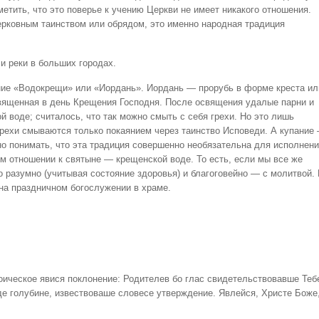
метить, что это поверье к учению Церкви не имеет никакого отношения.
церковным таинством или обрядом, это именно народная традиция
и реки в больших городах.
ие «Водокрещи» или «Иордань». Иордань — прорубь в форме креста ил
священная в день Крещения Господня. После освящения удалые парни и
 воде; считалось, что так можно смыть с себя грехи. Но это лишь
 грехи смываются только покаянием через таинство Исповеди. А купание
жно понимать, что эта традиция совершенно необязательна для исполнени
ом отношении к святыне — крещенской воде. То есть, если мы все же
 разумно (учитывая состояние здоровья) и благоговейно — с молитвой. 
 на праздничном богослужении в храме.
ическое явися поклонение: Родителев бо глас свидетельствовавше Теб
де голубине, извествоваше словесе утверждение. Явлейся, Христе Боже,