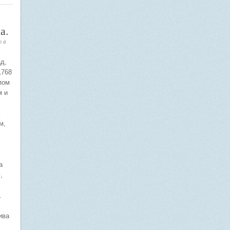
а.
о в
д,
1768
пом
м и
м
м,
а
,
.
ива