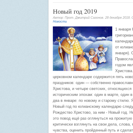
Новый год 2019
Автор: Прот. Дмитрий Сазонов.
28 декабря 2018
.
Новости
1 января 
григориа
календар
от юлианс
января). 
Правосл
годом яв
Христова.
церковном календаре содержится пять нов
праздников: один — собственно православ
Христова, и четыре светских, относящихся
историческим эпохам: один в марте, один в
два в январе: по новому и старому стилю. 
Новый год по юлианскому календарю следу
Рождество Христово, за ним - Новый год. 
это повод ещё раз оглянуться на прожитую
критически взглянуть на свои дела, слова,
чувства, оценить пройденный путь и сдела