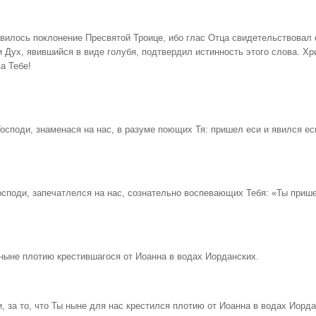
явилось поклонение Пресвятой Троице, ибо глас Отца свидетельствовал 
 Дух, явившийся в виде голубя, подтвердил истинность этого слова. Хр
а Тебе!
Господи, знаменася на нас, в разуме поющих Тя: пришел еси и явился ес
Господи, запечатлелся на нас, сознательно воспевающих Тебя: «Ты приш
ныне плотию крестившагося от Иоанна в водах Иорданских.
 за то, что Ты ныне для нас крестился плотию от Иоанна в водах Иорда