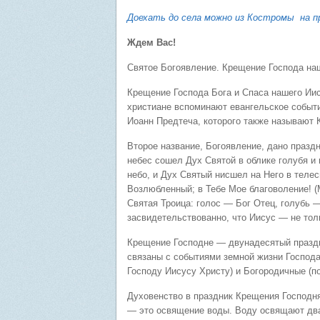
Доехать до села можно из Костромы на п
Ждем Вас!
Святое Богоявление. Крещение Господа на
Крещение Господа Бога и Спаса нашего Иис
христиане вспоминают евангельское событ
Иоанн Предтеча, которого также называют 
Второе название, Богоявление, дано празд
небес сошел Дух Святой в облике голубя и 
небо, и Дух Святый нисшел на Него в телес
Возлюбленный; в Тебе Мое благоволение! (
Святая Троица: голос — Бог Отец, голубь 
засвидетельствованно, что Иисус — не тол
Крещение Господне — двунадесятый праздн
связаны с событиями земной жизни Господа
Господу Иисусу Христу) и Богородичные (
Духовенство в праздник Крещения Господня
— это освящение воды. Воду освящают два