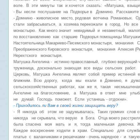
воле. В эти минуты так и хочется сказать: «Матушка, взыщ
- Вы несли послушание на Подворье в Домнино. Расскажит
- Домнино - живописное место, родовая вотчина Романовых.
стали забрасываться, а хозяева переезжали в город. Но все
монастырю. Как много значит невидимый и незаметный, малоп
по восстановлению как старшие Подворья помощницы Матушки 
Настоятельница Макариево-Писемского монастыря, монахиня Со
Преображенского Кировского монастыря, монахиня Алексия (Ре
Нерехтского монастыря.
Матушка Ангелина - истинно православный, глубоко верующий 
труженица, досконально знающая все виды сельских работ. 
Церковь, Матушка Ангелина являет собой пример истинной 
ближним. Всю дорогу, когда мы ехали в Домнино, я думала:
сельскохозяйственных работах, как же я, такая несмышлен
Ангелине на благословение, а Матушка в ответ мне улы
не думай. Господь поможет. Если устанешь - отдохни».
- Приходилось ли Вам в своей жизни защищать веру?
- Я никогда об этом не задумывалась. Таких громких слов о 
никогда не скрывала, что верую в Бога. Отца моего расстре
была спасена моя мать и я, тогда маленькая девочка. Ж
Каждое воскресение ходили в храм. Специально для служ
платье с валанчиками и рюшечками - очень нарядное - и таку