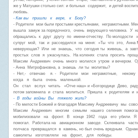
же у Матушки столько сил: и больных содержит, и детей воспи
любовь.
- Как вы пришли к вере, к Богу?
- Родители мои были простыми крестьянами, неграмотными. Ме
вышла замуж за порядочного, очень верующего человека. У
обращались к друг другу по имени-отчеству. По молодости 
супруг мой, так и рассердился на меня: «Ты что это, Анна
неверующая? Или не знаешь, что сегодня ты живешь, а за
простых слов я ужаснулась. На коленях стала просить прощ
Максим Андреевич очень много молился утром и вечером. 
- Анна Митрофановна, а знаешь ли ты молитвы?
- Нет,- отвечаю я. - Родители мои неграмотные, некому
когда я была очень маленькой.
Он стал вслух читать «Отче наш» и «Богородице Дево, радуй
потом запомнила и стала молиться. Пришла к родителям и 
- В годы войны Вы тяжело жили?
- По милости Божией и благодаря Максиму Андреевичу мы со
Максим Андреевич многим семьям нашего селения помога
мобилизовали на фронт. В конце 1942 года его убили. Я 
помогал. Работала на авиационном заводе. Склеивала част
полчаса превращался в камень, но был очень вредным. Одна
самолеты изготовляли на фронт, для победы.