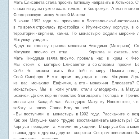
Мать Елисавета стала просить батюшку направить в Хотьково. О
спасения души нужно ехать только в Кострому». А мы ничего н
Феодоровскую икону Божией Матери.
В конце 1992 года мы приехали в Богоявленско-Анастасиин 
в то время строилась пристройка к Игуменскому корпусу, в 
территории - кирпичи, камни. По монастырю ходили мирские
Матушку увидеть.
Вдруг на колонку пришла монахиня Никодима (Маторина). С
Матушке письмо от отца Кирилла и сказать, что мы
Мать Никодима взяла письмо, провела нас в храм к Феод
Мы стоим с матерью Елисаветой и со слезами просим
Себе. Не можем жить без Тебя в миру. Помоги нам,
Свой Омофор». В это время подходит к нам Матушка Игум
из вас монахиня Евфимия, а кто - монахиня Елисавета? 
монастырь». Мы в ноги упали, стали благодарить, а Матушк
Божию». До сих пор не перестаю благодарить Господа и Пре
монастыре. Каждый час благодарю Матушку Иннокентию, чт
заботу и ласку. Слава Богу за все!
- Вы поступили в монастырь в 1992 году. Расскажите о во
Как же Матушке было трудно восстанавливать монастырь! С
Корпуса передали, а жители не уходили. В корпусе была ком
пьянка, друг с другом дерутся, ссорятся. Сестрам невозможно б
выламывать, угрожали.