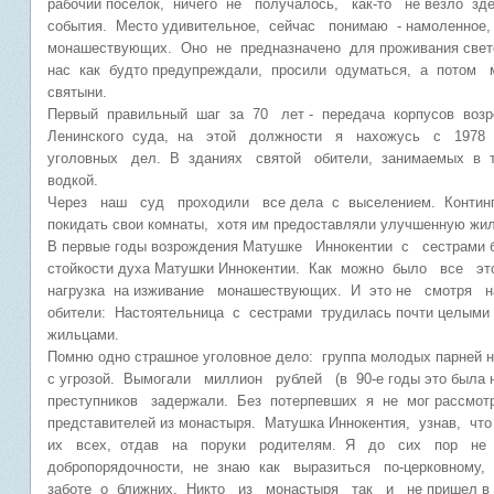
рабочий поселок, ничего не получалось, как-то не везло зд
события. Место удивительное, сейчас понимаю - намоленное,
монашествующих. Оно не предназначено для проживания свет
нас как будто предупреждали, просили одуматься, а потом м
святыни.
Первый правильный шаг за 70 лет - передача корпусов воз
Ленинского суда, на этой должности я нахожусь с 1978 
уголовных дел. В зданиях святой обители, занимаемых в
водкой.
Через наш суд проходили все дела с выселением. Континге
покидать свои комнаты, хотя им предоставляли улучшенную ж
В первые годы возрождения Матушке Иннокентии с сестрами б
стойкости духа Матушки Иннокентии. Как можно было все это
нагрузка на изживание монашествующих. И это не смотря 
обители: Настоятельница с сестрами трудилась почти целыми 
жильцами.
Помню одно страшное уголовное дело: группа молодых парней 
с угрозой. Вымогали миллион рублей (в 90-е годы это была
преступников задержали. Без потерпевших я не мог рассмотр
представителей из монастыря. Матушка Иннокентия, узнав, чт
их всех, отдав на поруки родителям. Я до сих пор не
добропорядочности, не знаю как выразиться по-церковном
заботе о ближних. Никто из монастыря так и не пришел в су