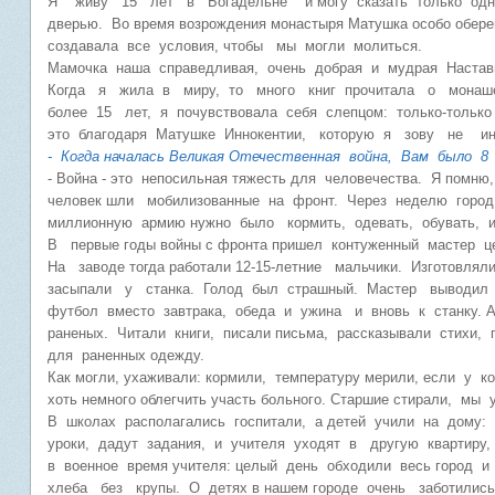
Я живу 15 лет в Богадельне и могу сказать только одно
дверью. Во время возрождения монастыря Матушка особо оберег
создавала все условия, чтобы мы могли молиться.
Мамочка наша справедливая, очень добрая и мудрая Настав
Когда я жила в миру, то много книг прочитала о монаше
более 15 лет, я почувствовала себя слепцом: только-тольк
это благодаря Матушке Иннокентии, которую я зову не ина
- Когда началась Великая Отечественная война, Вам было 
- Война - это непосильная тяжесть для человечества. Я помн
человек шли мобилизованные на фронт. Через неделю город
миллионную армию нужно было кормить, одевать, обувать, 
В первые годы войны с фронта пришел контуженный мастер 
На заводе тогда работали 12-15-летние мальчики. Изготовля
засыпали у станка. Голод был страшный. Мастер выводил 
футбол вместо завтрака, обеда и ужина и вновь к станку. 
раненых. Читали книги, писали письма, рассказывали стихи
для раненных одежду.
Как могли, ухаживали: кормили, температуру мерили, если у ко
хоть немного облегчить участь больного. Старшие стирали, м
В школах располагались госпитали, а детей учили на дому: 
уроки, дадут задания, и учителя уходят в другую квартиру
в военное время учителя: целый день обходили весь горо
хлеба без крупы. О детях в нашем городе очень заботилис