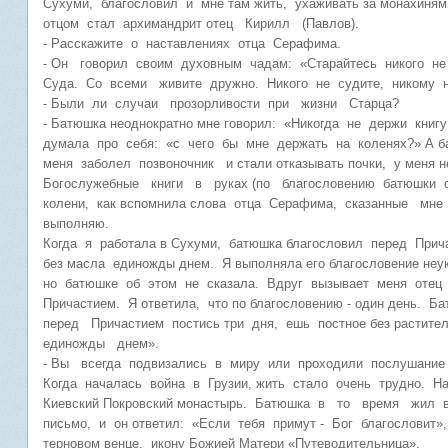
Сухуми, благословил и мне там жить, ухаживать за монахин
отцом стал архимандрит отец Кирилл (Павлов).
- Расскажите о наставлениях отца Серафима.
- Он говорил своим духовным чадам: «Старайтесь никого н
Суда. Со всеми живите дружно. Никого не судите, никому
- Были ли случаи прозорливости при жизни Старца?
- Батюшка неоднократно мне говорил: «Никогда не держи кни
думала про себя: «с чего бы мне держать на коленях?» А б
меня заболел позвоночник и стали отказывать почки, у меня
Богослужебные книги в руках (по благословению батюшки о
колени, как вспомнила слова отца Серафима, сказанные м
выполняю.
Когда я работала в Сухуми, батюшка благословил перед При
без масла единожды днем. Я выполняла его благословение не
но батюшке об этом не сказала. Вдруг вызывает меня отец
Причастием. Я ответила, что по благословению - один день. Б
перед Причастием постись три дня, ешь постное без растит
единожды днем».
- Вы всегда подвизались в миру или проходили послушание
Когда началась война в Грузии, жить стало очень трудно. Нап
Киевский Покровский монастырь. Батюшка в то время жил 
письмо, и он ответил: «Если тебя примут - Бог благословит»
терновом венце, икону Божией Матери «Путеводительница».