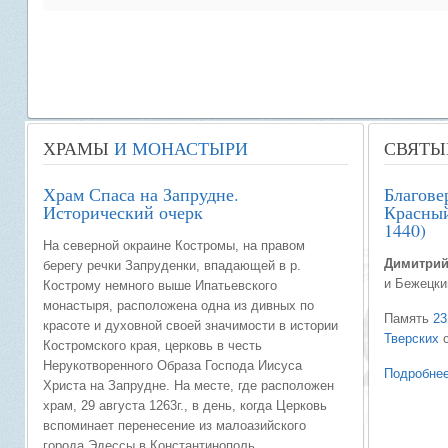
ХРАМЫ
И МОНАСТЫРИ
СВЯТЫ
Храм Спаса на Запрудне.
Благов
Исторический очерк
Красный
1440)
На северной окраине Костромы, на правом
Димитрий
берегу речки Запруденки, впадающей в р.
и Бежецки
Кострому немного выше Ипатьевского
монастыря, расположена одна из дивных по
Память
23
красоте и духовной своей значимости в истории
Тверских
с
Костромского края, церковь в честь
Нерукотворенного Образа Господа Иисуса
Подробнее
Христа на Запрудне. На месте, где расположен
храм, 29 августа 1263г., в день, когда Церковь
вспоминает перенесение из малоазийского
города Эдессы в Константинополь