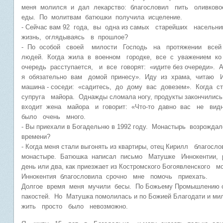
меня молился и дал лекарство: благословил пить оливко
еды. По молитвам батюшки получила исцеление.
- Сейчас вам 92 года, вы одна из самых старейших насельн
жизнь, оглядываясь в прошлое?
- По особой своей милости Господь на протяжении всей
людей. Когда жила в военном городке, все с уважением ко
очередь расступается, и все говорят: «идите без очереди». 
я обязательно вам домой принесу». Иду из храма, читаю Ии
машина - соседи: «садитесь, до дому вас довезем». Когда ста
супруга майора. Однажды сломала ногу, продукты закончились,
входит жена майора и говорит: «Что-то давно вас не вид
было очень много.
- Вы приехали в Богадельню в 1992 году. Монастырь возрожд
времени?
- Когда меня стали выгонять из квартиры, отец Кирилл благос
монастыре. Батюшка написал письмо Матушке Иннокентии, 
день или два, как приезжает из Костромского Богоявленского м
Иннокентия благословила срочно мне помочь приехать.
Долгое время меня мучили бесы. По Божьему Промышлению о
пакостей. Но Матушка помолилась и по Божией Благодати и м
жить просто было невозможно.