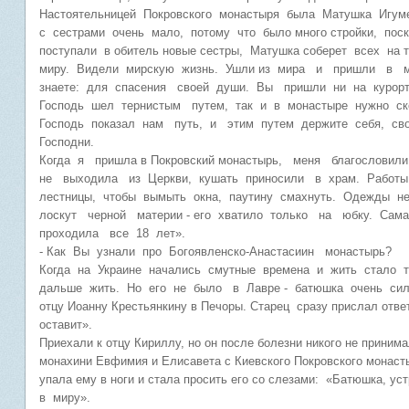
Настоятельницей Покровского монастыря была Матушка Игуме
с сестрами очень мало, потому что было много стройки, поск
поступали в обитель новые сестры, Матушка соберет всех на
миру. Видели мирскую жизнь. Ушли из мира и пришли в м
знаете: для спасения своей души. Вы пришли ни на курор
Господь шел тернистым путем, так и в монастыре нужно ско
Господь показал нам путь, и этим путем держите себя, с
Господни.
Когда я пришла в Покровский монастырь, меня благословил
не выходила из Церкви, кушать приносили в храм. Работы 
лестницы, чтобы вымыть окна, паутину смахнуть. Одежды н
лоскут черной материи - его хватило только на юбку. Сам
проходила все 18 лет».
- Как Вы узнали про Богоявленско-Анастасиин монастырь?
Когда на Украине начались смутные времена и жить стало 
дальше жить. Но его не было в Лавре - батюшка очень сил
отцу Иоанну Крестьянкину в Печоры. Старец сразу прислал отве
оставит».
Приехали к отцу Кириллу, но он после болезни никого не прини
монахини Евфимия и Елисавета с Киевского Покровского монас
упала ему в ноги и стала просить его со слезами: «Батюшка, ус
в миру».