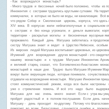
- Как возрождался монастырь?
- Много трудов и бессонных ночей было положено, чтобы из п
Иннокентия с сестрами трудились круглыми сутками. На террит
коммуналки, в которых не было ни воды, ни канализации. Вс
что рядом Собор и Смоленская церковь, корпуса, что здесь
XIV века. В корпусах жили неблагополучные в социальном
к сестрам: и без конца угрожали, и деньги вымогали; корп
территории - раскрытые могилы и бесконечные мусорные ям
проржавело. Каждый день Матушка заботилась и продолжае
сестру Матушка знает и ведет в Царство Небесное, особы
Из мирских людей Матушка воспитывает церковных, из церков
Игумений для возрождения других монастырей - это свидете
нашему монастырю и к трудам Матушки Иннокентии. Архиман
и великий старец сказал, что Богоявленско-Анастасиин мон
монастырей в наши дни. Трудно было Матушке Игумении Марии
вокруг были верующие люди, которые понимали, сочувствовал
отдавали на возрождение монастыря. Матушке Иннокентии приш
стоял коммунистический режим, когда все были настроены
уже о стремлении помочь. И всё это надо было выдержа
Матушка для нас очень много значит. Если с утра мы увид
пройдет радостный и в полном послушании. Если день начн
Матушку - день проходит по-другому. Потому что благослов
помогает во всем. Безусловно, случаются ошибки и промах