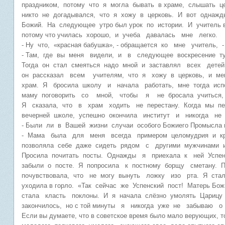
праздником, потому что я могла бывать в храме, слышать ц
никто не догадывался, что я хожу в церковь. И вот однажд
Божий. На следующее утро был урок по истории. И учитель вы
потому что училась хорошо, и учеба давалась мне легко.
- Ну что, «красная бабушка», - обращается ко мне учитель,
- Там, где вы меня видели, и в следующее воскресение ту
Тогда он стал смеяться надо мной и заставлял всех детей
он рассказал всем учителям, что я хожу в церковь, и 
храм. Я бросила школу и начала работать, мне тогда исп
маму поговорить со мной, чтобы я не бросала учиться,
Я сказала, что в храм ходить не перестану. Когда мы пер
вечерней школе, успешно окончила институт и никогда не
- Были ли в Вашей жизни случаи особого Божиего Промысла
- Мама была для меня всегда примером целомудрия и кр
позволяла себе даже сидеть рядом с другими мужчинами и
Просила почитать посты. Однажды я приехала к ней Успе
забыли о посте. Я попросила к постному борщу сметану. Пе
почувствовала, что не могу вынуть ложку изо рта. Я стала
уходила в горло. «Так сейчас же Успенский пост! Матерь Бож
стала класть поклоны. И я начала слёзно умолять Царицу 
закончилось, но с той минуты я никогда уже не забываю о
Если вы думаете, что в советское время было мало верующих, 