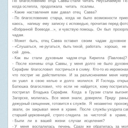
По благословению отца Саввы стали читать Неусыпаемую Пс
когда ослепла, продолжала читать псалмы.
- Какие наставления вам давал отец Савва?
- По благословению старца, когда не было возможности прие
каюсь, напишу ему записку с исповедью, прочитаю перед фо
«Взбранной Воеводе…», и чувствую помощь. Он был прозо
чадам.
- Может быть, отец Савва оставил своим чадам духовное
- «Слушаться, не ругаться, быть тихой, работать хорошо, 
сей день.
- Как вы стали духовным чадом отца Кирилла (Павлова)?
- После кончины отца Саввы, у меня долго не было духовно
Серафим благословил постричься в схиму. Кто-то из иеромона
что постриг не действителен. И за разъяснениями меня нап
он ушел в свою келью и долго молился. И Господь откры
Батюшка благословил, что если не найдется, кому пострига
постригал Владыка Серафим. Когда в Грузии стали выгоня
Загорске, молилась. Все меня знали, доверяли. Приду ран
дежурный священник, готовится к службе. Я незаметно прохо
звали, он закрывал меня в храме. После службы уходила с
старшей церковницей, строго следила за чистотой в храм
- Были ли в вашей жизни случаи исцеления?
- У меня воспалилась печень. Сразу же обратилась за мо