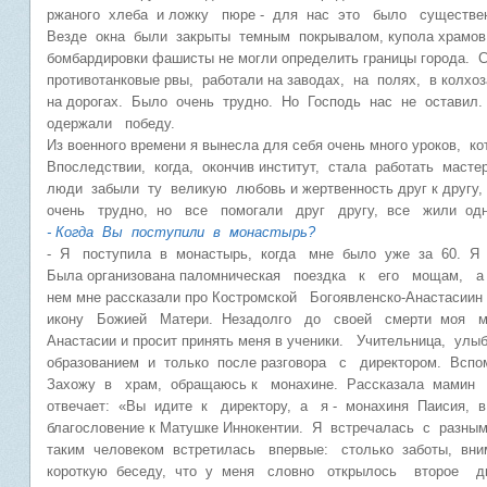
ржаного хлеба и ложку пюре - для нас это было существе
Везде окна были закрыты темным покрывалом, купола храмов 
бомбардировки фашисты не могли определить границы города. 
противотанковые рвы, работали на заводах, на полях, в колхо
на дорогах. Было очень трудно. Но Господь нас не остав
одержали победу.
Из военного времени я вынесла для себя очень много уроков, 
Впоследствии, когда, окончив институт, стала работать маст
люди забыли ту великую любовь и жертвенность друг к друг
очень трудно, но все помогали друг другу, все жили од
- Когда Вы поступили в монастырь?
- Я поступила в монастырь, когда мне было уже за 60. Я 
Была организована паломническая поездка к его мощам, 
нем мне рассказали про Костромской Богоявленско-Анастас
икону Божией Матери. Незадолго до своей смерти моя ма
Анастасии и просит принять меня в ученики. Учительница, улы
образованием и только после разговора с директором. В
Захожу в храм, обращаюсь к монахине. Рассказала мамин
отвечает: «Вы идите к директору, а я - монахиня Паисия, 
благословение к Матушке Иннокентии. Я встречалась с разн
таким человеком встретилась впервые: столько заботы, в
короткую беседу, что у меня словно открылось второе д