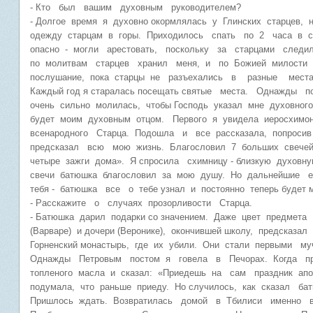
- Кто был вашим духовным руководителем?
- Долгое время я духовно окормлялась у Глинских старцев, 
одежду старцам в горы. Приходилось спать по 2 часа в 
опасно - могли арестовать, поскольку за старцами следи
по молитвам старцев хранил меня, и по Божией милост
послушание, пока старцы не разъехались в разные места
Каждый год я старалась посещать святые места. Однажды по
очень сильно молилась, чтобы Господь указал мне духовног
будет моим духовным отцом. Первого я увидела иеросхимо
всенародного Старца. Подошла и все рассказала, попроси
предсказал всю мою жизнь. Благословил 7 больших свечей
четыре зажги дома». Я спросила схимницу - близкую духовну
свечи батюшка благословил за мою душу. Но дальнейшие 
тебя - батюшка все о тебе узнал и постоянно теперь будет
- Расскажите о случаях прозорливости Старца.
- Батюшка дарил подарки со значением. Даже цвет предмета
(Варваре) и дочери (Веронике), окончившей школу, предсказал
Горненский монастырь, где их убили. Они стали первыми му
Однажды Петровым постом я говела в Печорах. Когда при
топленого масла и сказал: «Приедешь на сам праздник апо
подумала, что раньше приеду. Но случилось, как сказал б
Пришлось ждать. Возвратилась домой в Тбилиси именно 