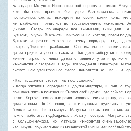
Благодаря Матушке Иннокентии всё пережили: только Мат
хотя бы ночь провели без угроз. Разговаривала с ни
поспокойнее. Сестры выходили из своих келий, когда жил
не разбудить, трудились по восстановлению монастыря.
убирал. Сестры по очереди все вымывали, вычищали. Не п
бутылки, окурки. Выезжать наркоманы не хотели, потом по-
бутылки и разное стекло по всему коридору, под двер
сестры убираются, разбросают. Сначала мы не знали этого
детей приучили делать пакости. Все дети соберутся в корид
мячики играют о наши двери с раннего утра и до ночи.
Иннокентия с сестрами в годы возрождения монастыря. Мату
скажет нам утешительное слово, помолится за нас - и с
- Как трудились сестры на послушаниях?
- Когда жителям определили другие квартиры, и они с тру
пришлось жить в помещении Смоленской церкви, где сейчас ц
негде. Корпус полностью ремонтировали: сняли крышу, она о
делали сами. По 20 часов, а то и сутками трудились: штук
белили стены. Ни на минуту Матушка не оставляла сестер: 
нужно работать, подбадривает. Устанут сестры, Матушка ст
с большой нуждой, но Матушка Иннокентия очень заботилась 
что-нибудь поучительное из монашеской жизни, или весёлый слу