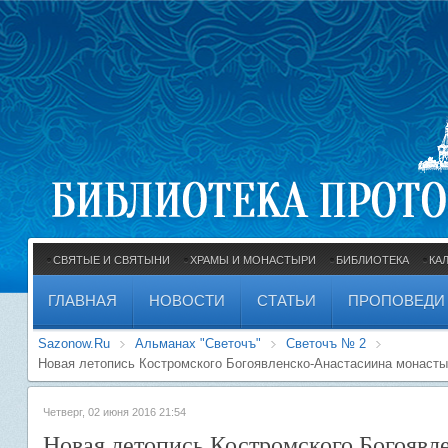
СВЯТЫЕ И СВЯТЫНИ
ХРАМЫ И МОНАСТЫРИ
БИБЛИОТЕКА
КА
ГЛАВНАЯ
НОВОСТИ
СТАТЬИ
ПРОПОВЕДИ
Sazonow.Ru
Альманах "Светочъ"
Светочъ № 2
Новая летопись Костромского Богоявленско-Анастасиина монаст
Четверг, 02 июня 2016 21:54
Новая летопись Костромского Богоявл