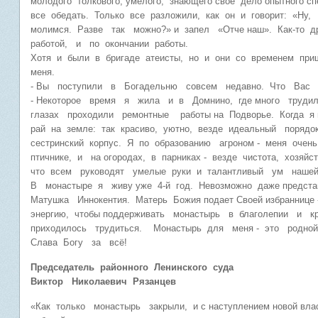
молодого толкового, умелого, знающего свое дело опытного с
все обедать. Только все разложили, как он и говорит: «Ну
молимся. Разве так можно?» и запел «Отче наш». Как-то 
работой, и по окончании работы.
Хотя и были в бригаде атеисты, но и они со временем п
меня.
- Вы поступили в Богадельню совсем недавно. Что Вас
- Некоторое время я жила и в Домнино, где много труди
глазах проходили ремонтные работы на Подворье. Когда я 
рай на земле: так красиво, уютно, везде идеальный поряд
сестринский корпус. Я по образованию агроном - меня оче
птичнике, и на огородах, в парниках - везде чистота, хозя
что всем руководят умелые руки и талантливый ум наше
В монастыре я живу уже 4-й год. Невозможно даже представ
Матушка Иннокентия. Матерь Божия подает Своей избранниц
энергию, чтобы поддерживать монастырь в благолепии и к
приходилось трудиться. Монастырь для меня - это род
Слава Богу за всё!
Председатель районного Ленинского суда
Виктор Николаевич Рязанцев
«Как только монастырь закрыли, и с наступлением новой влас