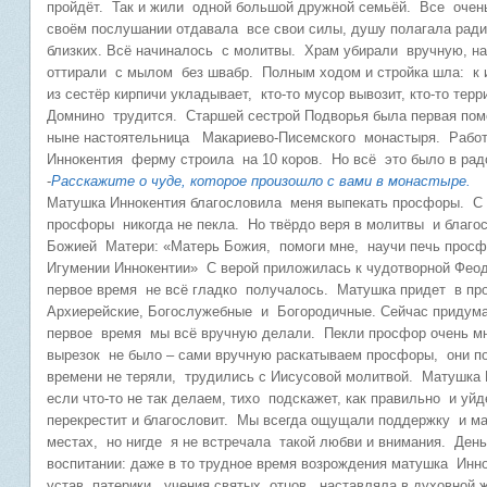
пройдёт. Так и жили одной большой дружной семьёй. Все очен
своём послушании отдавала все свои силы, душу полагала ради
близких. Всё начиналось с молитвы. Храм убирали вручную, нат
оттирали с мылом без швабр. Полным ходом и стройка шла: к 
из сестёр кирпичи укладывает, кто-то мусор вывозит, кто-то тер
Домнино трудится. Старшей сестрой Подворья была первая пом
ныне настоятельница Макариево-Писемского монастыря. Работ
Иннокентия ферму строила на 10 коров. Но всё это было в радо
-
Расскажите о чуде, которое произошло с вами в монастыре.
Матушка Иннокентия благословила меня выпекать просфоры. С т
просфоры никогда не пекла. Но твёрдо веря в молитвы и благо
Божией Матери: «Матерь Божия, помоги мне, научи печь прос
Игумении Иннокентии» С верой приложилась к чудотворной Фео
первое время не всё гладко получалось. Матушка придет в пр
Архиерейские, Богослужебные и Богородичные. Сейчас придум
первое время мы всё вручную делали. Пекли просфор очень м
вырезок не было – сами вручную раскатываем просфоры, они 
времени не теряли, трудились с Иисусовой молитвой. Матушка И
если что-то не так делаем, тихо подскажет, как правильно и уй
перекрестит и благословит. Мы всегда ощущали поддержку и м
местах, но нигде я не встречала такой любви и внимания. Де
воспитании: даже в то трудное время возрождения матушка Инн
устав, патерики, учения святых отцов, наставляла в духовной 