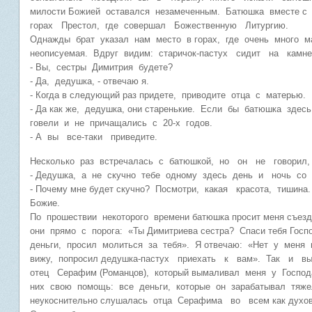
милости Божией оставался незамеченным. Батюшка вместе
горах Престол, где совершал Божественную Литургию.
Однажды брат указал нам место в горах, где очень много ма
неописуемая. Вдруг видим: старичок-пастух сидит на камн
- Вы, сестры Димитрия будете?
- Да, дедушка, - отвечаю я.
- Когда в следующий раз придете, приводите отца с матерью.
- Да как же, дедушка, они старенькие. Если бы батюшка здес
говели и не причащались с 20-х годов.
- А вы все-таки приведите.
Несколько раз встречалась с батюшкой, но он не говорил
- Дедушка, а не скучно тебе одному здесь день и ночь со 
- Почему мне будет скучно? Посмотри, какая красота, тишина
Божие.
По прошествии некоторого времени батюшка просит меня съез
они прямо с порога: «Ты Димитриева сестра? Спаси тебя Гос
деньги, просил молиться за тебя». Я отвечаю: «Нет у меня
вижу, попросил дедушка-пастух приехать к вам». Так и выяс
отец Серафим (Романцов), который вымаливал меня у Господ
них свою помощь: все деньги, которые он зарабатывал тяже
неукоснительно слушалась отца Серафима во всем как духовн