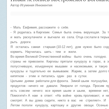
Автор Игумения Иннокентия
- Мать Евфимия, расскажите о себе.
- Я родилась в Киргизии. Семья была очень верующая. За то
и мать раскулачили и выгнали из села. Отца сослали в тюрь
рыть дороги.
Я осталась самая старшая (10-12 лет), дом нужно было со
кормить. Научилась шить - тем и жили.
Во время Великой Отечественной войны было очень голодно. 
страны не привозили. Киргизы прятали кукурузу в горах, в
полусгнившую, изъеденную мышами и насекомыми, и такую 
кукурузы и тщательно ее вымываем. Жарим, а затем долго 
кипятком - этим и питались один раз в сутки.
Целыми днями работали для фронта. Зимой шьем полушубки, 
продуктов - ничего не давали. Умирали от голода. Просим п
есть совсем нечего: все время шьем и шьем, времени нет, 
Помогите!» А нам в ответ: «На войне кровь проливают, и н
смотрят. А вы дома сидите, никто в вас не стреляет». И
Летом пололи кукурузу, картошку и другие овощи. Осенью и