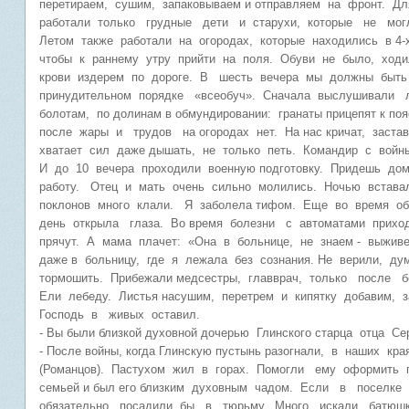
перетираем, сушим, запаковываем и отправляем на фронт. Д
работали только грудные дети и старухи, которые не мог
Летом также работали на огородах, которые находились в 4
чтобы к раннему утру прийти на поля. Обуви не было, ход
крови издерем по дороге. В шесть вечера мы должны быть у
принудительном порядке «всеобуч». Сначала выслушивали 
болотам, по долинам в обмундировании: гранаты прицепят к по
после жары и трудов на огородах нет. На нас кричат, заст
хватает сил даже дышать, не только петь. Командир с вой
И до 10 вечера проходили военную подготовку. Придешь дом
работу. Отец и мать очень сильно молились. Ночью вставал
поклонов много клали. Я заболела тифом. Еще во время об
день открыла глаза. Во время болезни с автоматами прихо
прячут. А мама плачет: «Она в больнице, не знаем - выжив
даже в больницу, где я лежала без сознания. Не верили, д
тормошить. Прибежали медсестры, главврач, только после 
Ели лебеду. Листья насушим, перетрем и кипятку добавим, з
Господь в живых оставил.
- Вы были близкой духовной дочерью Глинского старца отца 
- После войны, когда Глинскую пустынь разогнали, в наших к
(Романцов). Пастухом жил в горах. Помогли ему оформить па
семьей и был его близким духовным чадом. Если в поселке
обязательно посадили бы в тюрьму. Много искали батюшк