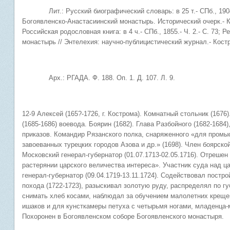
Лит.: Русский биографический словарь: в 25 т.- СПб., 1904.- 
Богоявленско-Анастасиинский монастырь. Исторический очерк.- Ко
Российская родословная книга: в 4 ч.- СПб., 1855.- Ч. 2.- С. 73;
монастырь // Энтелехия: научно-публицистический журнал.- Костро
Арх.: РГАДА. Ф. 188. Оп. 1. Д. 107. Л. 9.
12-9 Алексей (165?-1726, г. Кострома). Комнатный стольник (1676)
(1685-1686) воевода. Боярин (1682). Глава Разбойного (1682-1684)
приказов. Командир Рязанского полка, снаряженного «для пром
завоеванных турецких городов Азова и др.» (1698). Член боярско
Московский генерал-губернатор (01.07.1713-02.05.1716). Отреше
растерянии царского величества интереса». Участник суда над ц
генерал-губернатор (09.04.1719-13.11.1724). Содействовал постр
похода (1722-1723), разыскивал золотую руду, распределял по г
снимать хлеб косами, наблюдал за обучением малолетних крещен
ишаков и для кунсткамеры петуха с четырьмя ногами, младенца-мо
Похоронен в Богоявленском соборе Богоявленского монастыря.