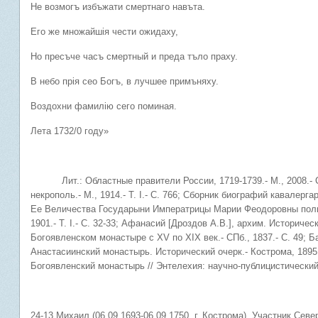
Не возмогъ избъжати смертнаго навъта.
Его же множайшiя чести ожидаху,
Но пресъче часъ смертный и преда тъло праху.
В небо прiя сео Богъ, в лучшее примъняху.
Воздохни фамилiю сего поминая.
Лета 1732/0 году»
Лит.: Областные правители России, 1719-1739.- М., 2008.- С.
некрополь.- М., 1914.- Т. I.- С. 766; Сборник биографий кавалер
Ее Величества Государыни Императрицы Марии Феодоровны полка. 
1901.- Т. I.- С. 32-33; Афанасий [Дроздов А.В.], архим. Историч
Богоявленском монастыре с XV по XIX век.- СПб., 1837.- С. 49; 
Анастасиинский монастырь. Исторический очерк.- Кострома, 1895.
Богоявленский монастырь // Энтелехия: научно-публицистический 
24-13 Михаил (06.09.1693-06.09.1750, г. Кострома). Участник Севе