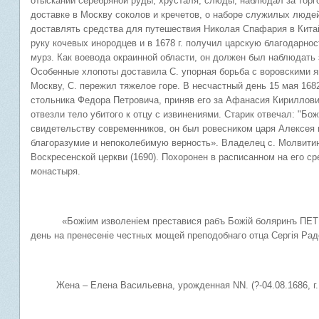
отыскании серебряной руды, хрусталя, слюды, наблюдал за торг
доставке в Москву соколов и кречетов, о наборе служилых людей
доставлять средства для путешествия Николая Спафария в Китай
руку кочевых инородцев и в 1678 г. получил царскую благодарнос
мурз. Как воевода окраинной области, он должен был наблюдать 
Особенные хлопоты доставила С. упорная борьба с воровскими 
Москву, С. пережил тяжелое горе. В несчастный день 15 мая 168
стольника Федора Петровича, приняв его за Афанасия Кириллов
отвезли тело убитого к отцу с извинениями. Старик отвечал: "Бо
свидетельству современников, он был ровесником царя Алексея 
благоразумие и непоколебимую верность». Владелец с. Молвитин
Воскресенской церкви (1690). Похоронен в расписанном на его с
монастыря.
«Божiим изволенiем преставися рабъ Божiй боляринъ ПЕ
день на пренесенiе честных мощей преподобнаго отца Сергiя Ра
Жена – Елена Васильевна, урожденная NN. (?-04.08.1686, г. 