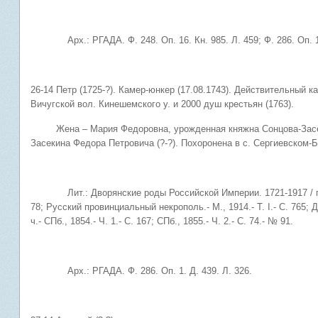
Арх.: РГАДА. Ф. 248. Оп. 16. Кн. 985. Л. 459; Ф. 286. Оп. 1. 
26-14 Петр (1725-?). Камер-юнкер (17.08.1743). Действительный к
Вичугской вол. Кинешемского у. и 2000 душ крестьян (1763).
Жена – Мария Федоровна, урожденная княжна Сонцова-Засекина
Засекина Федора Петровича (?-?). Похоронена в с. Сергиевском-Б
Лит.: Дворянские роды Российской Империи. 1721-1917 / под ред
78; Русский провинциальный некрополь.- М., 1914.- Т. I.- С. 765; 
ч.- СПб., 1854.- Ч. 1.- С. 167; СПб., 1855.- Ч. 2.- С. 74.- № 91.
Арх.: РГАДА. Ф. 286. Оп. 1. Д. 439. Л. 326.