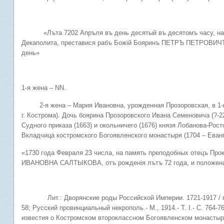
«Лъта 7202 Апръля въ день десятый въ десятомъ часу, на пам
Декаполита, преставися рабъ Божiй Бояринъ ПЕТРЪ ПЕТРОВИЧЪ
день»
1-я жена – NN.
2-я жена – Мария Ивановна, урожденная Прозоровская, в 1-м б
г. Кострома). Дочь боярина Прозоровского Ивана Семеновича (?-2
Судного приказа (1663) и окольничего (1676) князя Лобанова-Рост
Вкладчица костромского Богоявленского монастыря (1704 – Еванг
«1730 года Февраля 23 числа, на память преподобных отецъ Про
ИВАНОВНА САЛТЫКОВА, отъ рожденiя лътъ 72 года, и положена
Лит.: Дворянские роды Российской Империи. 1721-1917 / под ред
58; Русский провинциальный некрополь.- М., 1914.- Т. I.- С. 764-
известия о Костромском второклассном Богоявленском монастыре с