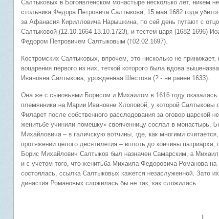
Салтыковых в Богоявленском монастыре несколько лет, никем не
стольника Федора Петровича Салтыкова, 15 мая 1682 года убито
за Афанасия Кирилловича Нарышкина, по сей день путают с отцо
Салтыковой (12.10.1664-13.10.1723), и тестем царя (1682-1696) И
Федором Петровичем Салтыковым (†02.02.1697).
Костромских Салтыковых, впрочем, это нисколько не принижает,
воцарения первого из них, теткой которого была вдова вышеназва
Ивановна Салтыкова, урожденная Шестова (? - не ранее 1633).
Она же с сыновьями Борисом и Михаилом в 1616 году оказалась
племянника на Марии Ивановне Хлоповой, у которой Салтыковы о
Филарет после собственного расследования за оговор царской нев
женитьбе учинили помешку» свояченницу сослал в монастырь, Б
Михайловича – в галичскую вотчины, где, как многими считается
протяжении целого десятилетия – вплоть до кончины патриарха, о
Борис Михайлович Салтыков был назначен Самарским, а Михаил
и с учетом того, что женитьба Михаила Федоровича Романова на
состоялась, ссылка Салтыковых кажется незаслуженной. Зато их
династия Романовых сложилась бы не так, как сложилась.
I