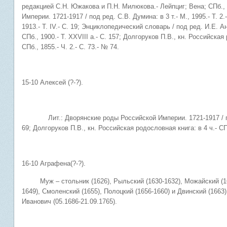
редакцией С.Н. Южакова и П.Н. Милюкова.- Лейпциг; Вена; СПб., б
Империи. 1721-1917 / под ред. С.В. Думина: в 3 т.- М., 1995.- Т. 2.
1913.- Т. IV.- С. 19; Энциклопедический словарь / под ред. И.Е. 
СПб., 1900.- Т. XXVIII а.- С. 157; Долгоруков П.В., кн. Российская 
СПб., 1855.- Ч. 2.- С. 73.- № 74.
15-10 Алексей (?-?).
Лит.: Дворянские роды Российской Империи. 1721-1917 / под ред
69; Долгоруков П.В., кн. Российская родословная книга: в 4 ч.- СПб
16-10 Аграфена(?-?).
Муж – стольник (1626), Рыльский (1630-1632), Можайский (1634
1649), Смоленский (1655), Полоцкий (1656-1660) и Двинский (1663
Иванович (05.1686-21.09.1765).