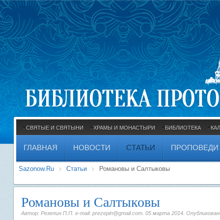
СВЯТЫЕ И СВЯТЫНИ
ХРАМЫ И МОНАСТЫРИ
БИБЛИОТЕКА
КА
ГЛАВНАЯ
НОВОСТИ
СТАТЬИ
ПРОПОВЕДИ
Sazonow.Ru
Статьи
Романовы и Салтыковы
Романовы и Салтыковы
Автор: Резепин П.П. e-mail: prezepin@gmail.com.
05 марта 2014
. Опубликован