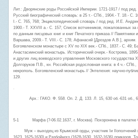
Лит.: Дворянские роды Российской Империи. 1721-1917 / под ред. С.
Русский биографический словарь: в 25 т.- СПб., 1904.- Т. 18.- С. 
I.- С. 765, 768; Энциклопедический словарь / под ред. И.Е. Андре
1900.- Т. XXVIII а.- С. 157; Список вотчинников, пожалованных з
по данным писцовых книг и книг Печатного приказа // Памятники и
Варшава, 2009.- Т. VIII.- С. 178; Афанасий [Дроздов А.В.], архи
Богоявленском монастыре с XV по XIX век.- СПб., 1837.- С. 49; 
Анастасиинский монастырь. Исторический очерк.- Кострома, 1895
и других лиц воеводского управления Московского государства XVII
Долгоруков П.В., кн. Российская родословная книга: в 4 ч.- СПб., 
некрополь. Богоявленский монастырь // Энтелехия: научно-публиц
129.
.
Арх.: ГАКО. Ф. 558. Оп. 2. Д. 133. Л. 15, 630 об.-631 об., 6
5-1 Марфа (?-06.02.1637, г. Москва). Похоронена в палатке 
Муж – выходец из Крымской орды, участник Iи IIополчений (1611
1623, 1625-1630) и Разбойного (1628-1630, 1632-1636) приказов, Т