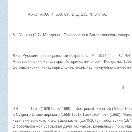
Арх.: ГАКО. Ф. 558. Оп. 2. Д. 133. Л. 647 об.
8-1 Ульяна (?-?). Младенец. Похоронена в Богоявленском соборе
Лит.: Русский провинциальный некрополь.- М., 1914.- Т. I.- С. 76
Анастасиинский монастырь. Исторический очерк.- Кострома, 1895.
Богоявленский монастырь // Энтелехия: научно-публицистический 
III
9-4 Петр (1629-05.07.1690, г. Кострома). Кравчий (1639). Боя
и Судного Владимирского (1659-1661), Галицкой чети (1662), Ма
казачьим войском, и Большой казны (1670-1673). Тобольский (1673
В Тобольске «он устраивал дела калмыков, кочевавших по р. Иш