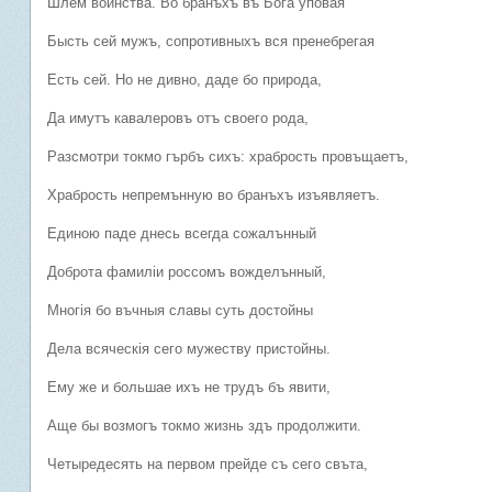
Шлем воинства. Во бранъхъ въ Бога уповая
Бысть сей мужъ, сопротивныхъ вся пренебрегая
Есть сей. Но не дивно, даде бо природа,
Да имутъ кавалеровъ отъ своего рода,
Разсмотри токмо гърбъ сихъ: храбрость провъщаетъ,
Храбрость непремънную во бранъхъ изъявляетъ.
Единою паде днесь всегда сожалънный
Доброта фамилiи россомъ вожделънный,
Многiя бо въчныя славы суть достойны
Дела всяческiя сего мужеству пристойны.
Ему же и большае ихъ не трудъ бъ явити,
Аще бы возмогъ токмо жизнь здъ продолжити.
Четыредесять на первом прейде съ сего свъта,