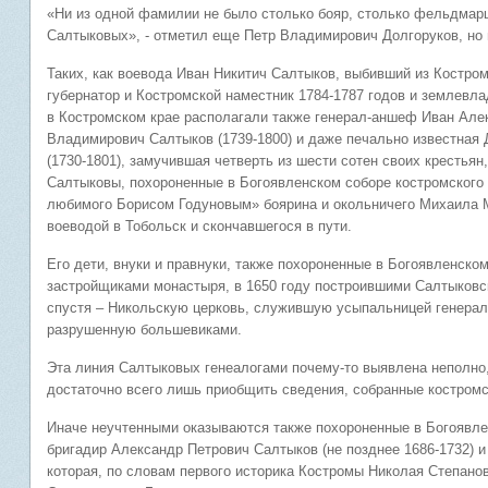
«Ни из одной фамилии не было столько бояр, столько фельдмарш
Салтыковых», - отметил еще Петр Владимирович Долгоруков, но 
Таких, как воевода Иван Никитич Салтыков, выбивший из Костром
губернатор и Костромской наместник 1784-1787 годов и землевл
в Костромском крае располагали также генерал-аншеф Иван Алек
Владимирович Салтыков (1739-1800) и даже печально известная
(1730-1801), замучившая четверть из шести сотен своих крестья
Салтыковы, похороненные в Богоявленском соборе костромского 
любимого Борисом Годуновым» боярина и окольничего Михаила М
воеводой в Тобольск и скончавшегося в пути.
Его дети, внуки и правнуки, также похороненные в Богоявленско
застройщиками монастыря, в 1650 году построившими Салтыковс
спустя – Никольскую церковь, служившую усыпальницей генерал
разрушенную большевиками.
Эта линия Салтыковых генеалогами почему-то выявлена неполно, 
достаточно всего лишь приобщить сведения, собранные костром
Иначе неучтенными оказываются также похороненные в Богоявле
бригадир Александр Петрович Салтыков (не позднее 1686-1732) и 
которая, по словам первого историка Костромы Николая Степано