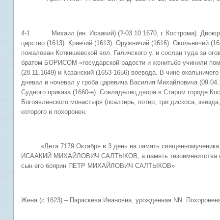
4-1 Михаил (ин. Исаакий) (?-03.10.1670, г. Кострома). Двоюр
царство (1613). Кравчий (1613). Оружничий (1616). Окольничий (1
пожалован Коткишевской вол. Галичского у. и сослан туда за огов
братом БОРИСОМ «государской радости и женитьбе учинили помеш
(28.11.1649) и Казанский (1653-1656) воевода. В чине окольничего
дневал и ночевал у гроба царевича Василия Михайловича (09.04.
Судного приказа (1660-е). Совладелец двора в Старом городе Ко
Богоявленского монастыря (псалтирь, потир, три дискоса, звезда
которого и похоронен.
«Лета 7179 Октября в 3 день на память священномученика Д
ИСААКИЙ МИХАЙЛОВИЧ САЛТЫКОВ, а память тезоименитства его М
сын его боярин ПЕТР МИХАЙЛОВИЧ САЛТЫКОВ»
Жена (с 1623) – Параскева Ивановна, урожденная NN. Похоронена