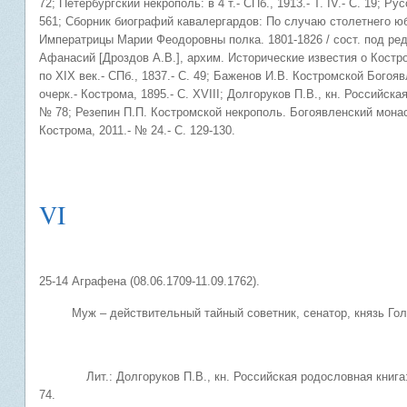
72; Петербургский некрополь: в 4 т.- СПб., 1913.- Т. IV.- С. 19; Ру
561; Сборник биографий кавалергардов: По случаю столетнего 
Императрицы Марии Феодоровны полка. 1801-1826 / сост. под ред. С
Афанасий [Дроздов А.В.], архим. Исторические известия о Кост
по XIX век.- СПб., 1837.- С. 49; Баженов И.В. Костромской Бого
очерк.- Кострома, 1895.- С. XVIII; Долгоруков П.В., кн. Российская 
№ 78; Резепин П.П. Костромской некрополь. Богоявленский монас
Кострома, 2011.- № 24.- С. 129-130.
VI
25-14 Аграфена (08.06.1709-11.09.1762).
Муж – действительный тайный советник, сенатор, князь Голиц
Лит.: Долгоруков П.В., кн. Российская родословная книга: в 4 ч.
74.