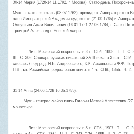
30-14 Мария (1728-14.11.1792, г. Москва). Статс-дама. Похороне
Муж – статс-секретарь (08.07.1762), президент Императорского В
член Императорской Академии художеств (21.09.1765) и Императо
Олсуфьев Адам Васильевич (16.01.1721-27.06.1784, г. Санкт-Пет
Троицкой Александро-Невской лавры.
Лит.: Московский некрополь: в 3 т.- СПб., 1908.- Т. II.- С. 371
III.- С. 306; Словарь русских писателей XVIII века: в 3 вып.- СПб.
словарь / под ред. И.Е. Андреевского, К.К. Арсеньева и Ф.Ф. Петр
П.В., кн. Российская родословная книга: в 4 ч.- СПб., 1855.- Ч. 2.-
31-14 Анна (24.06.1729-16.05.1799).
Муж – генерал-майор князь Гагарин Матвей Алексеевич (27.04.
монастыре.
Лит.: Московский некрополь: в 3 т.- СПб., 1907.- Т. I.- С. 25
книга: в 4 ч.- СПб., 1854.- Ч. 1.- С. 243; СПб., 1855.- Ч. 2.- С. 75.