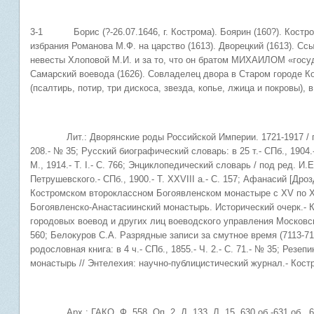
3-1 Борис (?-26.07.1646, г. Кострома). Боярин (160?). Костро
избрания Романова М.Ф. на царство (1613). Дворецкий (1613). Сс
невесты Хлоповой М.И. и за то, что он братом МИХАИЛОМ «госуд
Самарский воевода (1626). Совладелец двора в Старом городе К
(псалтирь, потир, три дискоса, звезда, копье, лжица и покровы),
Лит.: Дворянские роды Российской Империи. 1721-1917 / под ред
208.- № 35; Русский биографический словарь: в 25 т.- СПб., 1904.
М., 1914.- Т. I.- С. 766; Энциклопедический словарь / под ред. И.
Петрушевского.- СПб., 1900.- Т. XXVIII а.- С. 157; Афанасий [Дро
Костромском второклассном Богоявленском монастыре с XV по XIX
Богоявленско-Анастасиинский монастырь. Исторический очерк.- Ко
городовых воевод и других лиц воеводского управления Московско
560; Белокуров С.А. Разрядные записи за смутное время (7113-7121
родословная книга: в 4 ч.- СПб., 1855.- Ч. 2.- С. 71.- № 35; Рез
монастырь // Энтелехия: научно-публицистический журнал.- Костро
Арх.: ГАКО. Ф. 558. Оп. 2. Д. 133. Л. 15, 630 об.-631 об., 64