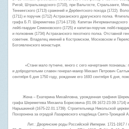
Ригой, Штральзандского (1710), при Вальгосте, Стральзанге, Мек
Теннингского (1713) сражений и Дербентского похода (1722). Вол
(1711) и поручик (1712) Астраханского драгунского полка. Флиг
графа Б.П. Шереметева (1714-1719). Капитан Ингерманландского п
лейб-гвардии Семеновского (1725) и капитан-поручик лейб-гварди
и полковник (1734) Астраханского пехотного полка. Отставной ге
советник. Владелец имений в Костромском, Московском и Переяс
Богоявленского монастыря.
«Стани мало путниче, много с сего начертания познаешь: по
и добродетельми славен генерал-маиор Михаил Петрович Салтык
сентября 6 дня 1750 году, рождение его 1693 сентября 6 дня, пож
Жена – Екатерина Михайловна, урожденная графиня Шереметева
графа Шереметева Михаила Борисовича (01.09.1672-23.09.1714) 
Нарышкиной (1675-22.01.1739). Строительница Никольской церкви
Похоронена за оградой Лазаревского кладбища Свято-Троицкой 
Лит.: Дворянские роды Российской Империи. 1721-1917 / под ред