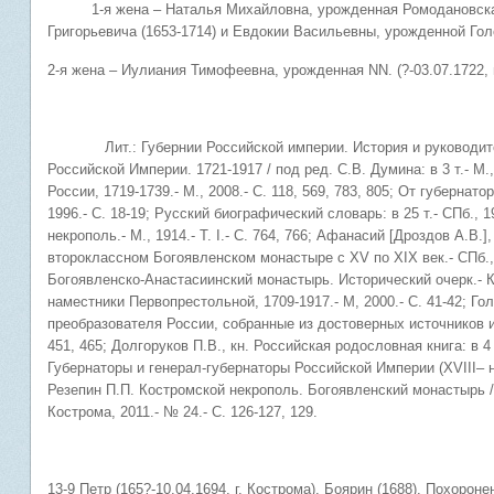
1-я жена – Наталья Михайловна, урожденная Ромодановская 
Григорьевича (1653-1714) и Евдокии Васильевны, урожденной Голо
2-я жена – Иулиания Тимофеевна, урожденная NN. (?-03.07.1722, 
Лит.: Губернии Российской империи. История и руководители.
Российской Империи. 1721-1917 / под ред. С.В. Думина: в 3 т.- М.,
России, 1719-1739.- М., 2008.- С. 118, 569, 783, 805; От губернат
1996.- С. 18-19; Русский биографический словарь: в 25 т.- СПб., 1
некрополь.- М., 1914.- Т. I.- С. 764, 766; Афанасий [Дроздов А.В
второклассном Богоявленском монастыре с XV по XIX век.- СПб., 
Богоявленско-Анастасиинский монастырь. Исторический очерк.- К
наместники Первопрестольной, 1709-1917.- М, 2000.- С. 41-42; Го
преобразователя России, собранные из достоверных источников и р
451, 465; Долгоруков П.В., кн. Российская родословная книга: в 4 ч
Губернаторы и генерал-губернаторы Российской Империи (XVIII– нач.
Резепин П.П. Костромской некрополь. Богоявленский монастырь /
Кострома, 2011.- № 24.- С. 126-127, 129.
13-9 Петр (165?-10.04.1694, г. Кострома). Боярин (1688). Похоро