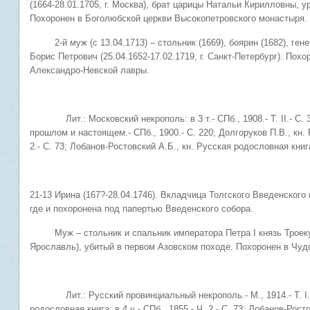
(1664-28.01.1705, г. Москва), брат царицы Натальи Кирилловны, 
Похоронен в Боголюбской церкви Высокопетровского монастыря.
2-й муж (с 13.04.1713) – стольник (1669), боярин (1682), ген
Борис Петрович (25.04.1652-17.02.1719, г. Санкт-Петербург). Пох
Александро-Невской лавры.
Лит.: Московский некрополь: в 3 т.- СПб., 1908.- Т. II.- С. 3
прошлом и настоящем.- СПб., 1900.- С. 220; Долгоруков П.В., кн. 
2.- С. 73; Лобанов-Ростовский А.Б., кн. Русская родословная книга: в 
21-13 Ирина (167?-28.04.1746). Вкладчица Толгского Введенского
где и похоронена под папертью Введенского собора.
Муж – стольник и спальник императора Петра I князь Троекуро
Ярославль), убитый в первом Азовском походе. Похоронен в Чуд
Лит.: Русский провинциальный некрополь.- М., 1914.- Т. I.- С
родословная книга: в 4 ч.- СПб., 1855.- Ч. 2.- С. 73; Лобанов-Рост