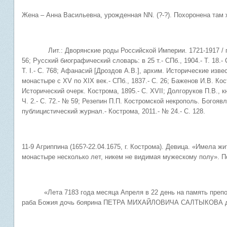
Жена – Анна Васильевна, урожденная NN. (?-?). Похоронена там 
Лит.: Дворянские роды Российской Империи. 1721-1917 / под ред
56; Русский биографический словарь: в 25 т.- СПб., 1904.- Т. 18.-
Т. I.- С. 768; Афанасий [Дроздов А.В.], архим. Исторические из
монастыре с XV по XIX век.- СПб., 1837.- С. 26; Баженов И.В. К
Исторический очерк. Кострома, 1895.- С. XVII; Долгоруков П.В., кн
Ч. 2.- С. 72.- № 59; Резепин П.П. Костромской некрополь. Богояв
публицистический журнал.- Кострома, 2011.- № 24.- С. 128.
11-9 Агриппина (165?-22.04.1675, г. Кострома). Девица. «Имела 
монастыре несколько лет, никем не видимая мужескому полу». П
«Лета 7183 года месяца Апреля в 22 день на память преподо
раба Божия дочь боярина ПЕТРА МИХАЙЛОВИЧА САЛТЫКОВА