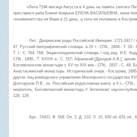
«Лета 7194 месяца Августа в 4 день на память святаго Петра
преставися раба Божия боярыня ЕЛЕНА ВАСИЛЬЕВНА, жена 
тезоименитства ея Маия в 21 день, а тело ея положено в Костр
Лит.: Дворянские роды Российской Империи. 1721-1917 / под ред
47; Русский биографический словарь: в 25 т.- СПб., 1904.- Т. 18.-
Т. I.- С. 764, 768; Энциклопедический словарь / под ред. И.Е. Ан
СПб., 1900.- Т. XXVIII а.- С. 157; Афанасий [Дроздов А.В.], арх
Богоявленском монастыре с XV по XIX век.- СПб., 1837.- С. 49; 
Анастасиинский монастырь. Исторический очерк.- Кострома, 1895.
других лиц воеводского управления Московского государства XVII с
Долгоруков П.В., кн. Российская родословная книга: в 4 ч.- СПб., 
некрополь. Богоявленский монастырь // Энтелехия: научно-публиц
128, 129.
Арх.: ГАКО. Ф. 558. Оп. 2. Д. 133. Л. 15, 630 об.-631 об., 647