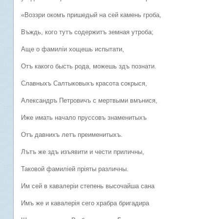
«Воззри окомъ пришедый на сей камень гроба,
Въждь, кого тутъ содержитъ земная утроба;
Аще о фамилiи хощешь испытати,
Отъ какого бысть рода, можешь здъ познати.
Славныхъ Салтыковыхъ красота сокрыся,
Александръ Петровичъ с мертвыми вмънися,
Иже имать начало пруссовъ знаменитыхъ
Отъ давнихъ летъ преименитыхъ.
Лътъ же здъ изъявити и чести приличны,
Таковой фамилiей прiяты различны.
Им сей в кавалерiи степень высочайша сана
Имъ же и кавалерiя сего храбра бригадира