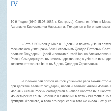
IV
10-9 Федор (164?-15.05.1682, г. Кострома). Стольник. Убит в Мос
Афанасия Кирилловича Нарышкина. Похоронен в Богоявленском 
«Лета 7190 месяца Маiя в 15 день на память убiенiя святаго
Московскаго убитъ рабъ Божiй стольникъ Qеодор Петрович Салты
великих Государей, Царей и великихКнязей Iоанна Алексъевича 
Россiи Самодержцевъ въ началъ царства ихъ; а убiенъ в ихъ цар
тезоименитства его Iюня въ 8 день Qеодора Стратилата»
«Положен сей покров на гроб убиенного раба Божия стол
при державе великих государей, царей и великих князей Иоанна 
малыя и белыя России самодержец в начале царства их в царств
монастырских сенях безвинно в смятении в лето 7190 Маия в 15 
Дмитрия Углецкаго, а тело его перенесено того же числа к от