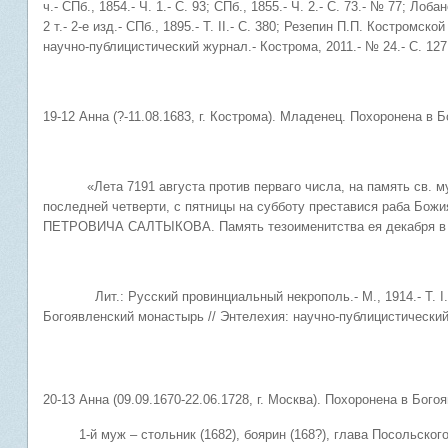
ч.- СПб., 1854.- Ч. 1.- С. 93; СПб., 1855.- Ч. 2.- С. 73.- № 77; Ло
2 т.- 2-е изд.- СПб., 1895.- Т. II.- С. 380; Резепин П.П. Костромс
научно-публицистический журнал.- Кострома, 2011.- № 24.- С. 127
19-12 Анна (?-11.08.1683, г. Кострома). Младенец. Похоронена в
«Лета 7191 августа против перваго числа, на память св. муче
последней четверти, с пятницы на субботу преставися раба Бо
ПЕТРОВИЧА САЛТЫКОВА. Память тезоименитства ея декабря в 
Лит.: Русский провинциальный некрополь.- М., 1914.- Т. I.- 
Богоявленский монастырь // Энтелехия: научно-публицистический 
20-13 Анна (09.09.1670-22.06.1728, г. Москва). Похоронена в Б
1-й муж – стольник (1682), боярин (168?), глава Посольского