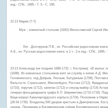
изд.- СПб., 1895.- Т. II.- С. 295.
22-13 Мария (?-?).
Муж – комнатный стольник (1692) Милославский Сергей Ивано
Лит.: Долгоруков П.В., кн. Российская родословная книга: в 4 
А.Б., кн. Русская родословная книга: в 2 т.- 2-е изд.- СПб., 1895.- Т
23-13 Александр (не позднее 1686-1732, г. Кострома). «В малых 
(1698). Из комнатных стольников взят на службу к князю А.Д. Ме
Головчинского, под Добрым, Лесным, Батуриным (1708), Полтавско
Вальгосте, Стральзанге, Мекленбурге, Ростоке (1712), Фридрихш
(1710), поручик (1712), капитан (1712) и секунд-майор (1714) Аст
генерал-фельдмаршала графа Б.П. Шереметева (1715-1719). Подп
Вице-капрал Кавалергардского корпуса (1724). Полковник и Нарвс
(28.04.1730). Владелец 500 дворов крестьян в Дмитровском, Ко
уездах. Похоронен в Богоявленском соборе Богоявленского мона