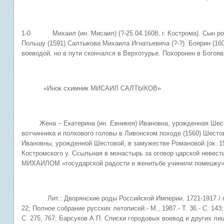
1-0 Михаил (ин. Мисаил) (?-25.04.1608, г. Кострома). Сын ро
Польшу (1591) Салтыкова Михаила Игнатьевича (?-?). Боярин (160
воеводой, но в пути скончался в Верхотурье. Похоронен в Богоя
«Инок схимник МИСАИЛ САЛТЫКОВ»
Жена – Екатерина (ин. Евникея) Ивановна, урожденная Шестов
вотчинника и полкового головы в Ливонском походе (1560) Шест
Ивановны, урожденной Шестовой, в замужестве Романовой (ок. 1
Костромского у. Ссыльная в монастырь за оговор царской невес
МИХАИЛОМ «государской радости и женитьбе учинили помешку» (
Лит.: Дворянские роды Российской Империи. 1721-1917 / под ред
22; Полное собрание русских летописей.- М., 1987.- Т. 36.- С. 143
С. 275, 767; Барсуков А.П. Списки городовых воевод и других л