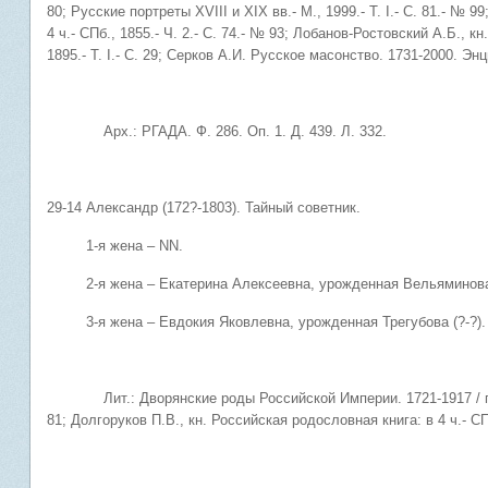
80; Русские портреты XVIII и XIX вв.- М., 1999.- Т. I.- С. 81.- № 
4 ч.- СПб., 1855.- Ч. 2.- С. 74.- № 93; Лобанов-Ростовский А.Б., кн
1895.- Т. I.- С. 29; Серков А.И. Русское масонство. 1731-2000. Эн
Арх.: РГАДА. Ф. 286. Оп. 1. Д. 439. Л. 332.
29-14 Александр (172?-1803). Тайный советник.
1-я жена – NN.
2-я жена – Екатерина Алексеевна, урожденная Вельяминова-З
3-я жена – Евдокия Яковлевна, урожденная Трегубова (?-?).
Лит.: Дворянские роды Российской Империи. 1721-1917 / под ред
81; Долгоруков П.В., кн. Российская родословная книга: в 4 ч.- СПб