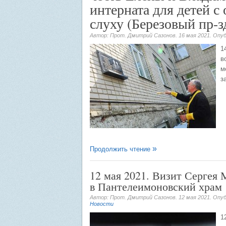
интерната для детей 
слуху (Березовый пр-з
Автор: Прот. Дмитрий Сазонов.
16 мая 2021
. Опу
1
в
м
з
Продолжить чтение
12 мая 2021. Визит Сергея 
в Пантелеимоновский храм
Автор: Прот. Дмитрий Сазонов.
12 мая 2021
. Опу
Новости
1