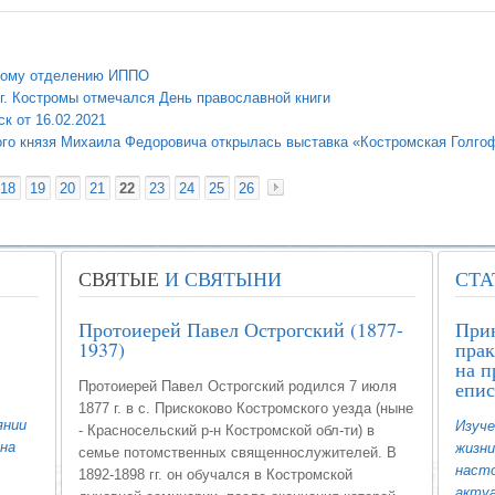
кому отделению ИППО
 г. Костромы отмечался День православной книги
к от 16.02.2021
ого князя Михаила Федоровича открылась выставка «Костромская Голго
18
19
20
21
22
23
24
25
26
«
»
СВЯТЫЕ
И СВЯТЫНИ
СТА
Протоиерей Павел Острогский (1877-
При
1937)
прак
на п
епис
Протоиерей Павел Острогский родился 7 июля
1877 г. в с. Прискоково Костромского уезда (ныне
янии
Изуче
- Красносельский р-н Костромской обл-ти) в
на
жизни
семье потомственных священнослужителей. В
насто
1892-1898 гг. он обучался в Костромской
акту