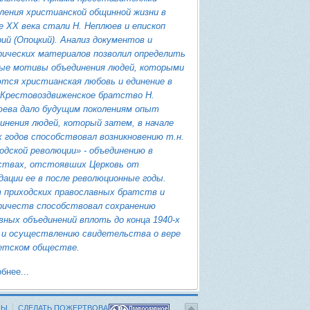
ления христианской общинной жизни в
е ХХ века стали Н. Неплюев и епископ
ий (Опоцкий). Анализ документов и
ических материалов позволил определить
ые мотивы объединения людей, которыми
тся христианская любовь и единение в
 Крестовоздвиженское братство Н.
ева дало будущим поколениям опыт
инения людей, который затем, в начале
х годов способствовал возникновению т.н.
одской революции» - объединению в
ствах, отстоявших Церковь от
дации ее в после революционные годы.
 приходских православных братств и
ричеств способствовал сохранению
вных объединений вплоть до конца 1940-х
 и осуществлению свидетельства о вере
етском обществе.
бнее...
НЫ
СДЕЛАТЬ ПОЖЕРТВОВАНИЕ