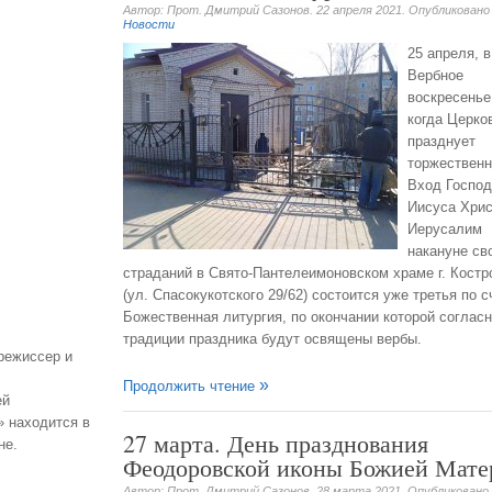
Автор: Прот. Дмитрий Сазонов.
22 апреля 2021
. Опубликовано
Новости
25 апреля, в
Вербное
воскресенье
когда Церко
празднует
торжествен
Вход Господ
Иисуса Хрис
Иерусалим
накануне св
страданий в Свято-Пантелеимоновском храме г. Кост
(ул. Спасокукотского 29/62) состоится уже третья по с
Божественная литургия, по окончании которой согласн
традиции праздника будут освящены вербы.
режиссер и
Продолжить чтение
ей
» находится в
27 марта. День празднования
не.
Феодоровской иконы Божией Мате
Автор: Прот. Дмитрий Сазонов.
28 марта 2021
. Опубликовано 