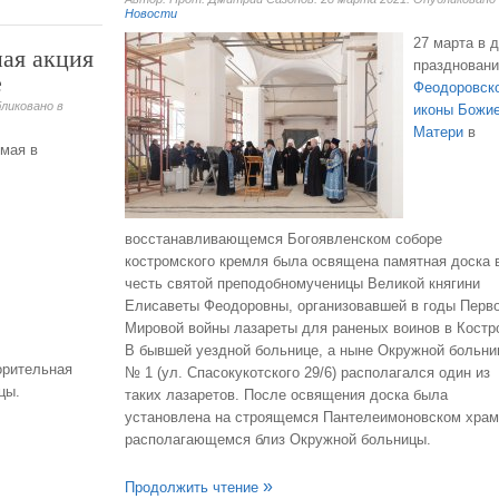
Новости
27 марта в 
ная акция
праздновани
е
Феодоровск
бликовано в
иконы Божи
Матери
в
 мая в
восстанавливающемся Богоявленском соборе
костромского кремля была освящена памятная доска 
честь святой преподобномученицы Великой княгини
Елисаветы Феодоровны, организовавшей в годы Перв
Мировой войны лазареты для раненых воинов в Костр
В бывшей уездной больнице, а ныне Окружной больни
орительная
№ 1 (ул. Спасокукотского 29/6) располагался один из
цы.
таких лазаретов. После освящения доска была
установлена на строящемся Пантелеимоновском храм
располагающемся близ Окружной больницы.
Продолжить чтение