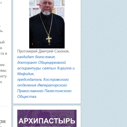
 в
,
вь
ный
а
Протоиерей Дмитрий Сазонов,
та в
кандидат богословия,
докторант Общецерковной
оих
аспирантуры святых Кирилла и
ромы
Мефодия,
чету
председатель Костромского
о
отделения Императорского
Православного Палестинского
Общества
ри
в