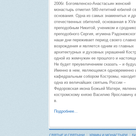
2006г. Богоявленско-Анастасьин женский
монастырь отметил 580-летитний юбилей с
основания. Одна из самых знаменитых и д
отечественных обителей, основанная в XVв
преподобным Никитой, учеником и сродник
преподобного Сергия, игумена Радонежског
наши дни переживает период своего славно
возрождения и является одним из главных
архитектурных и духовных украшений Кост
одной из жемчужин ее прошлого и настояще
Не будет преувеличением сказать – и буду
Именно в нем, являющемся одновременно 
кафедральным собором Костромы, находит
одна из величайших святынь России –
Федоровская икона Божьей Матери, явленн
костромскому князю Василию Ярославичу в 
в.
Подробнее...
СВЯТЫЕ И СВЯТЫНИ
ХРАМЫ И МОНАСТЫРИ
Б