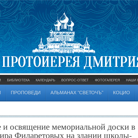
И
БИБЛИОТЕКА
КАЛЕНДАРЬ
ВОПРОС-ОТВЕТ
ФОТОГАЛЕРЕЯ
НАШИ 
И
ПРОПОВЕДИ
АЛЬМАНАХ "СВЕТОЧЪ"
КОЦИО
е и освящение мемориальной доски в
ира Филаретовых на здании школы-