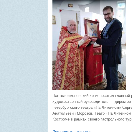
Пантелеимоновский храм посетил главный 
художественный руководитель — директор
петербургского театра «На Литейном» Серг
Анатольевич Морозов. Театр «На Литейном
Костроме в рамках своего гастрольного тур
Продолжить чтение