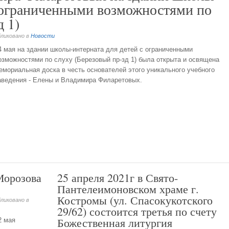
с ограниченными возможностями по
д 1)
бликовано в
Новости
4 мая на здании школы-интерната для детей с ограниченными
озможностями по слуху (Березовый пр-зд 1) была открыта и освящена
емориальная доска в честь основателей этого уникального учебного
аведения - Елены и Владимира Филаретовых.
Морозова
25 апреля 2021г в Свято-
Пантелеимоновском храме г.
Костромы (ул. Спасокукотского
бликовано в
29/62) состоится третья по счету
Божественная литургия
2 мая