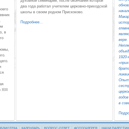
духовной семинарии, после окончания которой
обнов
два года работал учителем церковно-приходской
воего
начал
школы в своем родном Прискоково.
ревних
Макар
.
Подробнее...
истор
ом
главн
о, в
являю
го
вере.
Неплю
ромы,
объед
го.
1920-
щего.
«прих
и
брат
ся
ликви
Опыт
ая
сест
XIII
церко
годов
в сов
Подро
ИБЛИОТЕКА
КАЛЕНДАРЬ
ВОПРОС-ОТВЕТ
ФОТОГАЛЕРЕЯ
НАШИ ПАЛЕСТИ