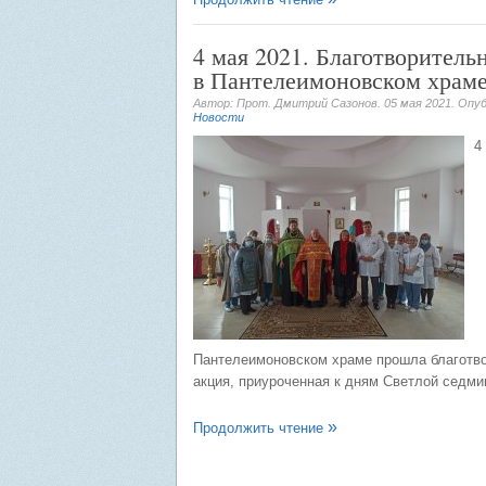
4 мая 2021. Благотворитель
в Пантелеимоновском храм
Автор: Прот. Дмитрий Сазонов.
05 мая 2021
. Опу
Новости
4
Пантелеимоновском храме прошла благотв
акция, приуроченная к дням Светлой седми
Продолжить чтение