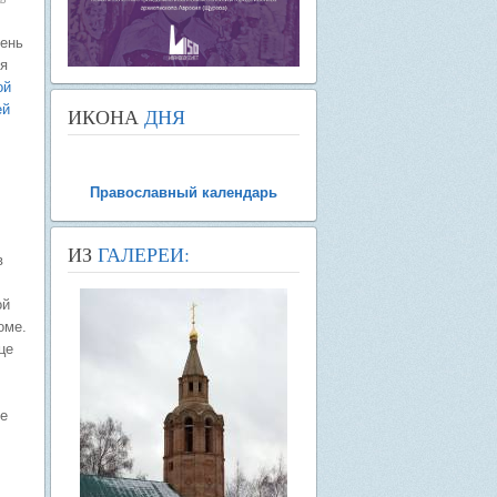
день
я
ой
ей
ИКОНА
ДНЯ
Православный календарь
ИЗ
ГАЛЕРЕИ:
в
ой
оме.
це
е