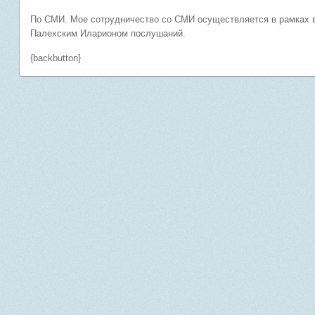
По СМИ. Мое сотрудничество со СМИ осуществляется в рамках 
Палехским Иларионом послушаний.
{backbutton}