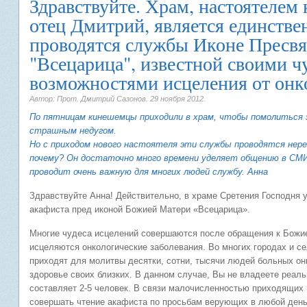
Здравствуйте. Храм, настоятелем 
отец Дмитрий, является единстве
проводятся службы Иконе Пресв
"Всецарица", известной своими 
возможностями исцеления от онк
Автор: Прот. Дмитрий Сазонов.
29 ноября 2012
.
По пятницам кинешемцы приходили в храм, чтобы помолиться з
страшным недугом.
Но с приходом нового настоятеля эти службы проводятся нере
почему? Он достаточно много времени уделяет общению в СМИ
проводит очень важную для многих людей службу. Анна
Здравствуйте Анна! Действительно, в храме Сретения Господня у
акафиста пред иконой Божией Матери «Всецарица».
Многие чудеса исцелений совершаются после обращения к Божией
исцеляются онкологические заболевания. Во многих городах и се
приходят для молитвы десятки, сотни, тысячи людей больных о
здоровье своих близких. В данном случае, Вы не владеете реал
составляет 2-5 человек. В связи малочисленностью приходящих
совершать чтение акафиста по просьбам верующих в любой день