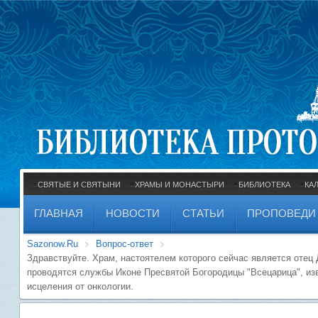
СВЯТЫЕ И СВЯТЫНИ
ХРАМЫ И МОНАСТЫРИ
БИБЛИОТЕКА
КА
ГЛАВНАЯ
НОВОСТИ
СТАТЬИ
ПРОПОВЕДИ
Sazonow.Ru
Вопрос-ответ
Здравствуйте. Храм, настоятелем которого сейчас является отец 
проводятся службы Иконе Пресвятой Богородицы "Всецарица", и
исцеления от онкологии.