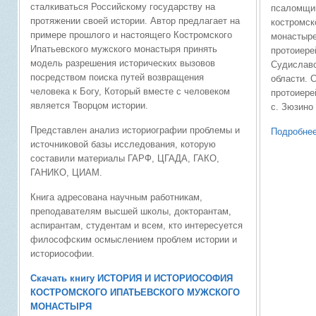
сталкиваться Российскому государству на
псаломщик
протяжении своей истории. Автор предлагает на
костромск
примере прошлого и настоящего Костромского
монастыре
Ипатьевского мужского монастыря принять
протоиере
модель разрешения исторических вызовов
Судиславс
посредством поиска путей возвращения
области. С
человека к Богу, Который вместе с человеком
протоиере
является Творцом истории.
с. Зюзино
Представлен анализ историографии проблемы и
Подробнее
источниковой базы исследования, которую
составили материалы ГАРФ, ЦГАДА, ГАКО,
ГАНИКО, ЦИАМ.
Книга адресована научным работникам,
преподавателям высшей школы, докторантам,
аспирантам, студентам и всем, кто интересуется
философским осмыслением проблем истории и
историософии.
Скачать книгу ИСТОРИЯ И ИСТОРИОСОФИЯ
КОСТРОМСКОГО ИПАТЬЕВСКОГО МУЖСКОГО
МОНАСТЫРЯ