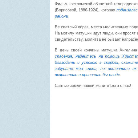
Фильм костромской областной телерадиоко
(Борисовой, 1886-1924), которая
подвизалас
района.
Ее светлый образ, места молитвенных подв
На могилу матушки идут люди, они просят е
свидетельству, молитва не бывает напрасн
В день своей кончины матушка Ангелина 
спасения, надейтесь на помощь Христа;
благодать и успокою в скорбех; скажит
забудьте мои слова, не потопчите их
возрастало и приносило бы плод»
.
Святые земли нашей молите Бога о нас!