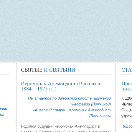
СВЯТЫЕ
И СВЯТЫНИ
СТА
Иеромонах Анемподист (Васильев,
През
1884 – 1975 гг.)
поте
Печатается по дипломной работе игумении
К 120
Феофании (Ложкиной)
Импер
янии
«Киевский старец иеромонах Анемподист
Общес
на
(Васильев)»
утрач
Родился будущий иеромонах Анемподист в
Подро