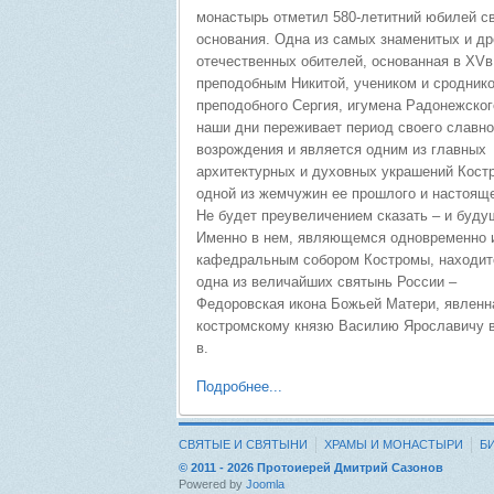
монастырь отметил 580-летитний юбилей с
основания. Одна из самых знаменитых и д
отечественных обителей, основанная в XVв
преподобным Никитой, учеником и сродник
преподобного Сергия, игумена Радонежског
наши дни переживает период своего славно
возрождения и является одним из главных
архитектурных и духовных украшений Кост
одной из жемчужин ее прошлого и настояще
Не будет преувеличением сказать – и буду
Именно в нем, являющемся одновременно 
кафедральным собором Костромы, находит
одна из величайших святынь России –
Федоровская икона Божьей Матери, явленн
костромскому князю Василию Ярославичу в 
в.
Подробнее...
СВЯТЫЕ И СВЯТЫНИ
ХРАМЫ И МОНАСТЫРИ
Б
© 2011 - 2026 Протоиерей Дмитрий Сазонов
Powered by
Joomla