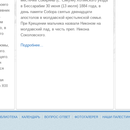
местечке Сокиряны (с. Сикуян) Хотинского уезда
воего
в Бессарабии 30 июня (13 июля) 1884 года, в
ревних
день памяти Собора святых двенадцати
.
апостолов в молдавской крестьянской семье.
ом
При Крещении мальчика назвали Никоном на
о, в
молдавский лад, в честь преп. Никона
го
Соколовского.
ромы,
Подробнее...
го.
щего.
и
ся
ая
XIII
ИБЛИОТЕКА
КАЛЕНДАРЬ
ВОПРОС-ОТВЕТ
ФОТОГАЛЕРЕЯ
НАШИ ПАЛЕСТИ