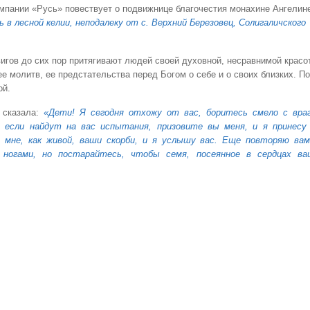
мпании «Русь» повествует о подвижнице благочестия монахине Ангелин
ь в лесной келии, неподалеку от с. Верхний Березовец, Солигаличского
игов до сих пор притягивают людей своей духовной, несравнимой красо
е молитв, ее предстательства перед Богом о себе и о своих близких. По
ой.
сказала:
«Дети! Я сегодня отхожу от вас, боритесь смело с вра
 если найдут на вас испытания, призовите вы меня, и я принесу
е мне, как живой, ваши скорби, и я услышу вас. Еще повторяю вам
 ногами, но постарайтесь, чтобы семя, посеянное в сердцах ва