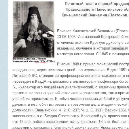
Почетный член и первый председ
Православного Палестинского об
Кинешемский Вениамин (Платонов, 
Епископ Кинешемский Вениамин (Платонов
13.06.1905, Ипатьевский Костромской мо
отличием окончил Курскую духовную сем
академии, обучение в которой завершил 
магистра богословия. С 1845 г. помощни
В июне 1848 г. принял монашеский постри
иеродиакона, через несколько дней - во иеромонаха. В дек. 1851
Литовской ДС, становится профессором логики и психологии, в янв
переведен в КазДА на должность инспектора и профессора бого
В., «характер его лекций был диалектический, с заметным преоб
против инославных учений католиков и протестантов, так и прот
учений материализма». В. «был человек весьма добрый и уступч
делами, и не любил встревать в тревожные дела академической 
должности» (Знаменский. Ч. 2. С. 237; Ч. 1. С. 191). Весной 1861
зависимости, в с. Бездна Спасского у. Казанской губ. произошл
что 12 апр. войска расстреляли толпу крестьян. 16 апр. большая
академии отслужила в Куртинской церкви во имя Ярославских ч