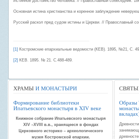
Истинное достоинство человека. // Православный собеседник. 18
Основная истина христианства и коренное заблуждение неверующе
Русский раскол пред судом истины и Церкви. // Православный соб
[1]
Костромские епархиальные ведомости (КЕВ). 1895, №21, С. 49
[2]
КЕВ. 1895. № 21. С.488-489.
ХРАМЫ
И МОНАСТЫРИ
СВЯТЫ
Формирование библиотеки
Образы 
Ипатьевского монастыря в XIV веке
монасты
вкладах
Книжное собрание Ипатьевского монастыря
Древности
XIV –XVIII в.в., хранящееся в фондах
занимающи
Церковного историко – археологического
древносте
музея Костромской епархии.