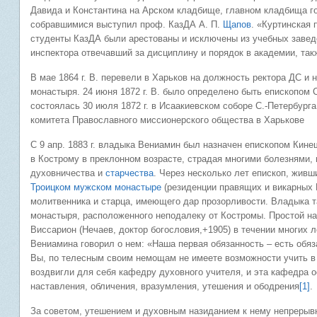
Давида и Константина на Арском кладбище, главном кладбища го
собравшимися выступил проф. КазДА А. П.
Щапов
. «Куртинская
студенты КазДА были арестованы и исключены из учебных заведе
инспектора отвечавший за дисциплину и порядок в академии, та
В мае 1864 г. В. перевели в Харьков на должность ректора ДС и
монастыря. 24 июня 1872 г. В. было определено быть епископом 
состоялась 30 июля 1872 г. в Исаакиевском соборе С.-Петербург
комитета Православного миссионерского общества в Харькове
С 9 апр. 1883 г. владыка Вениамин был назначен епископом Кин
в Кострому в преклонном возрасте, страдая многими болезнями, 
духовничества и
старчества
. Через несколько лет епископ, жив
Троицком мужском монастыре
(резиденции правящих и викарных 
молитвенника и старца, имеющего дар прозорливости. Владыка 
монастыря, расположенного неподалеку от Костромы. Простой н
Виссарион (Нечаев, доктор богословия,+1905) в течении многих
Вениамина говорил о нем: «Наша первая обязанность – есть обяз
Вы, по телесным своим немощам не имеете возможности учить в 
воздвигли для себя кафедру духовного учителя, и эта кафедра
наставления, обличения, вразумления, утешения и ободрения
[1]
.
За советом, утешением и духовным назиданием к нему непрерыв