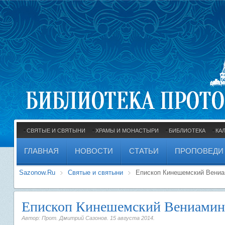
СВЯТЫЕ И СВЯТЫНИ
ХРАМЫ И МОНАСТЫРИ
БИБЛИОТЕКА
КА
ГЛАВНАЯ
НОВОСТИ
СТАТЬИ
ПРОПОВЕДИ
Sazonow.Ru
Святые и святыни
Епископ Кинешемский Вени
Епископ Кинешемский Вениамин
Автор: Прот. Дмитрий Сазонов.
15 августа 2014
.