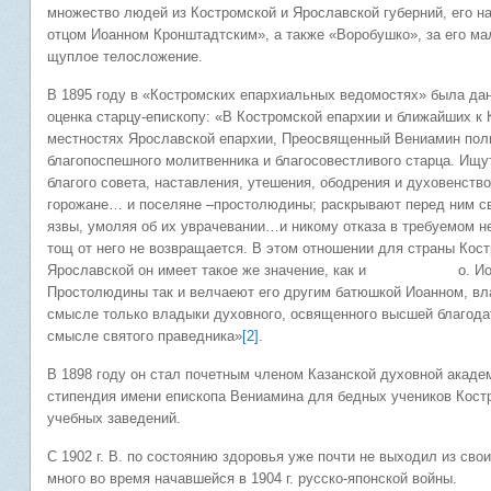
множество людей из Костромской и Ярославской губерний, его н
отцом Иоанном Кронштадтским», а также «Воробушко», за его ма
щуплое телосложение.
В 1895 году в «Костромских епархиальных ведомостях» была д
оценка старцу-епископу: «В Костромской епархии и ближайших к
местностях Ярославской епархии, Преосвященный Вениамин пол
благопоспешного молитвенника и благосовестливого старца. Ищут
благого совета, наставления, утешения, ободрения и духовенство
горожане… и поселяне –простолюдины; раскрывают перед ним с
язвы, умоляя об их уврачевании…и никому отказа в требуемом не
тощ от него не возвращается. В этом отношении для страны Кост
Ярославской он имеет такое же значение, как и о. Иоанн
Простолюдины так и велчаеют его другим батюшкой Иоанном, вл
смысле только владыки духовного, освященного высшей благода
смысле святого праведника»
[2]
.
В 1898 году он стал почетным членом Казанской духовной акаде
стипендия имени епископа Вениамина для бедных учеников Кост
учебных заведений.
С 1902 г. В. по состоянию здоровья уже почти не выходил из свои
много во время начавшейся в 1904 г. русско-японской войны.