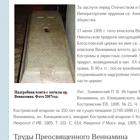
За заслуги перед Отечеством и
Императорским орденом св. Анн
общества.
17 июня 1905 г. тело епископа 
Никольском приделе находящейс
Богословской церкви во имя св.
епископа Вениамина вплоть до з
Костромы и окрестных селений. П
придел, возведенный в нач. XX в
храма. В 90-х гг., после возобн
сохранившаяся надгробная плита
части церкви.
Лит.: Знаменский П. В. История 
Вениамина, еп. Кинешемского, вик
Костромские ЕВ. 1895. № 21. Ч.
Костромской епархии за 150 лет ее существования (1745-1898 гг.).
Вениамина, еп. Кинешемского, викария Костромской епархии // Ко
Некролог // ИВ. 1905. Т. 101. С. 614; Некролог // Моск. вед. 1905.
Труды Преосвященного Вениамина