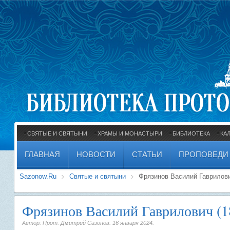
СВЯТЫЕ И СВЯТЫНИ
ХРАМЫ И МОНАСТЫРИ
БИБЛИОТЕКА
КА
ГЛАВНАЯ
НОВОСТИ
СТАТЬИ
ПРОПОВЕДИ
Sazonow.Ru
Святые и святыни
Фрязинов Василий Гаврилови
Фрязинов Василий Гаврилович (1
Автор: Прот. Дмитрий Сазонов.
16 января 2024
.