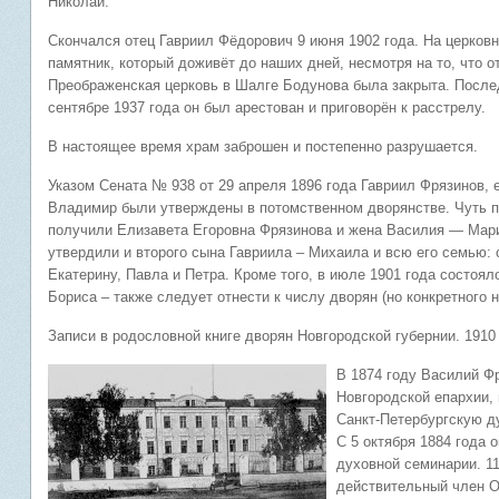
Николай.
Скончался отец Гавриил Фёдорович 9 июня 1902 года. На церко
памятник, который доживёт до наших дней, несмотря на то, что о
Преображенская церковь в Шалге Бодунова была закрыта. Посл
сентябре 1937 года он был арестован и приговорён к расстрелу.
В настоящее время храм заброшен и постепенно разрушается.
Указом Сената № 938 от 29 апреля 1896 года Гавриил Фрязинов, 
Владимир были утверждены в потомственном дворянстве. Чуть по
получили Елизавета Егоровна Фрязинова и жена Василия — Мари
утвердили и второго сына Гавриила – Михаила и всю его семью:
Екатерину, Павла и Петра. Кроме того, в июле 1901 года состоя
Бориса – также следует отнести к числу дворян (но конкретного н
Записи в родословной книге дворян Новгородской губернии. 1910 
В 1874 году Василий Ф
Новгородской епархии, 
Санкт-Петербургскую д
С 5 октября 1884 года
духовной семинарии. 11 
действительный член 