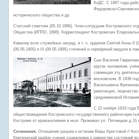
КоДС. С 1887 года дей
Федоровско-Сергиевског
исторического общества и др.
Статский советник (05.10.1896). Член-сотрудник Костромского о
Общества (ИППО, 1898). Корреспондент Костромских Епархиаль
Кавалер всех служебных наград, в т. ч. орденов Святой Анны II (06
(06.05.1905) и III (09.05.1895) степеней и серебряной медали в па
Сын Василия Гаврилов
кругах человеком, учё
совмещая эту деятельно
московском. В 1938 год
Васильевича Фрязинова
революция, творчество
средневековой Испании
С 22 ноября 1919 года
обществоведения Костромского государственного рабоче-крестьян
Костроме от кровоизлияния в мозг. Проживал ул. Пятницкая д.15 к
Сочинения.
Отношение разума к истинам Веры Христовой // Костро
Критический разбор учения социализма о равенстве состояний все