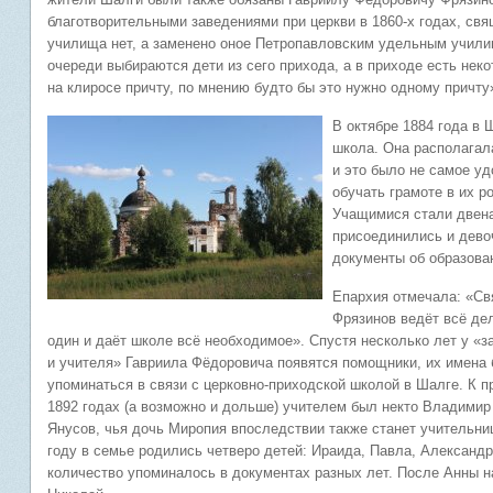
благотворительными заведениями при церкви в 1860-х годах, св
училища нет, а заменено оное Петропавловским удельным училищ
очереди выбираются дети из сего прихода, а в приходе есть нек
на клиросе причту, по мнению будто бы это нужно одному причту
В октябре 1884 года в
школа. Она располагала
и это было не самое уд
обучать грамоте в их р
Учащимися стали двена
присоединились и дево
документы об образован
Епархия отмечала: «С
Фрязинов ведёт всё де
один и даёт школе всё необходимое». Спустя несколько лет у «з
и учителя» Гавриила Фёдоровича появятся помощники, их имена 
упоминаться в связи с церковно-приходской школой в Шалге. К п
1892 годах (а возможно и дольше) учителем был некто Владимир
Янусов, чья дочь Миропия впоследствии также станет учительниц
году в семье родились четверо детей: Ираида, Павла, Александр,
количество упоминалось в документах разных лет. После Анны н