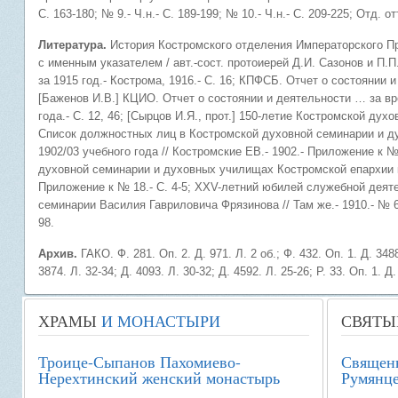
С. 163-180; № 9.- Ч.н.- С. 189-199; № 10.- Ч.н.- С. 209-225; Отд. от
Литература.
История Костромского отделения Императорского Пра
с именным указателем / авт.-сост. протоиерей Д.И. Сазонов и П.П
за 1915 год.- Кострома, 1916.- С. 16; КПФСБ. Отчет о состоянии и
[Баженов И.В.] КЦИО. Отчет о состоянии и деятельности … за вре
года.- С. 12, 46; [Сырцов И.Я., прот.] 150-летие Костромской духов
Список должностных лиц в Костромской духовной семинарии и д
1902/03 учебного года // Костромские ЕВ.- 1902.- Приложение к 
духовной семинарии и духовных училищах Костромской епархии к н
Приложение к № 18.- С. 4-5; XXV-летний юбилей служебной деят
семинарии Василия Гавриловича Фрязинова // Там же.- 1910.- № 6.-
98.
Архив.
ГАКО. Ф. 281. Оп. 2. Д. 971. Л. 2 об.; Ф. 432. Оп. 1. Д. 3488
3874. Л. 32-34; Д. 4093. Л. 30-32; Д. 4592. Л. 25-26; Р. 33. Оп. 1. Д.
ХРАМЫ
И МОНАСТЫРИ
СВЯТЫ
Троице-Сыпанов Пахомиево-
Священ
Нерехтинский женский монастырь
Румянце