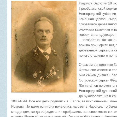
Родился Василий 18 ию
Преображенской церкви
Новгородской губернии
каменная церковь была 
сгоревшего деревянного
окружала каменная огр
говорится следующее: 
– неизвестно, так как в
архива при церкви нет, 
деревянной церкви, а с
нечего старинного не н
О самом священнике Г
Фрязинове известно тол
был сыном дьячка Спа
Островской церкви Фёд
Женился он по окончан
Новгородской духовной
до рукоположения в сан
1843-1844. Все его дети родились в Шалге, за исключением, мож
Ираиды. Но даже если она появилась на свет в Чаронде, то был
младенцем, когда её родители перебрались на новое место жите
жители Шалги были также обязаны Гавриилу Фёдоровичу Фрязино