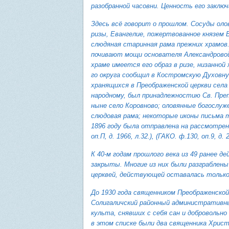
разобранной часовни. Ценность его закл
Здесь всё говорит о прошлом. Сосуды оло
ризы, Евангелие, пожертвованное князем 
слюдяная старинная рама прежних храмов.
почивают мощи основателя Александровой 
храме имеется его образ в ризе, низанной
го округа сообщил в Костромскую Духовну
хранящихся в Преображенской церкви села
народному, был принадлежностию Св. Преп
ныне село Коровново; оловянные богослуж
слюдовая рама; некоторые иконы письма т
1896 году была отправлена на рассмотре
оп.П, д. 1966, л.32.), (ГАКО. ф.130, оп.9, д. 2
К 40-м годам прошлого века из 49 ранее 
закрыты. Многие из них были разграблены
церквей, действующей оставалась только
До 1930 года священником Преображенской 
Солигаличский районный административны
культа, снявших с себя сан и добровольн
в этом списке были два священника Христ