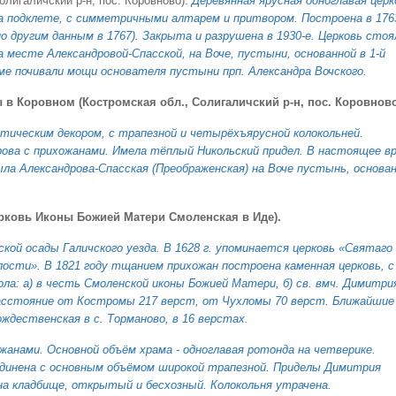
олигаличский р-н, пос. Коровново).
Деревянная ярусная одноглавая церк
а подклете, с симметричными алтарем и притвором. Построена в 176
по другим данным в 1767). Закрыта и разрушена в 1930-е. Церковь стоя
а месте Александровой-Спасской, на Воче, пустыни, основанной в 1-й
аме почивали мощи основателя пустыни прп. Александра Вочского.
в Коровном (Костромская обл., Солигаличский р-н, пос. Коровново
стическим декором, с трапезной и четырёхъярусной колокольней.
рова с прихожанами. Имела тёплый Никольский придел. В настоящее в
ыла Александрова-Спасская (Преображенская) на Воче пустынь, основа
рковь Иконы Божией Матери Смоленская в Иде).
йской осады Галичского уезда. В 1628 г. упоминается церковь «Святаго
лости». В 1821 году тщанием прихожан построена каменная церковь, с
ла: а) в честь Смоленской иконы Божией Матери, б) св. вмч. Димитри
 Расстояние от Костромы 217 верст, от Чухломы 70 верст. Ближайшие
ождественская в с. Торманово, в 16 верстах.
жанами. Основной объём храма - одноглавая ротонда на четверике.
единена с основным объёмом широкой трапезной. Приделы Димитрия
на кладбище, открытый и бесхозный. Колокольня утрачена.