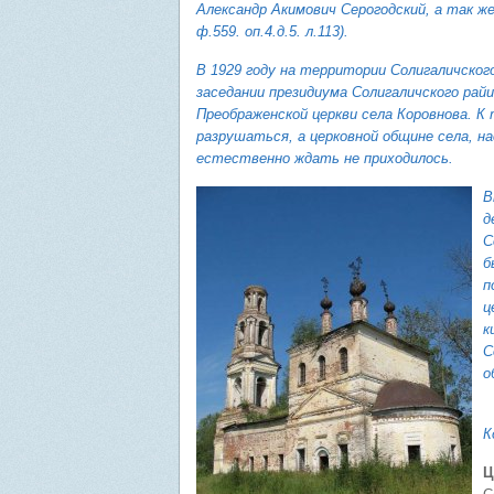
Александр Акимович Серогодский, а так же
ф.559. оп.4.д.5. л.113).
В 1929 году на территории Солигаличского
заседании президиума Солигаличского рай
Преображенской церкви села Коровнова. К 
разрушаться, а церковной общине села, 
естественно ждать не приходилось.
В
д
С
б
п
ц
к
С
о
К
Ц