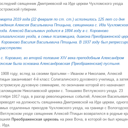
оследний священник Дмитриевской на Иде церкви Чухломского уезда
остромской губернии.
 марта 2019 года (22 февраля по ст. ст.) исполнилось 125 лет со дня
ождения Алексея Васильевича Птицына, священника с. Ида Чухломског
езда. Алексей Васильевич родился в 1894 году в с. Коровново
олигаличского уезда, в семье псаломщика, диакона Преображенской цер
. Коровново Василия Васильевича Птицына. В 1937 году был репрессир
 расстрелян.
 с. Коровино, во второй половине XIV века преподобным Александром
очским была основана Александровская (Преображенская) пустыня.
 1908 году, вслед за своими братьями – Иваном и Николаем, Алексей
тицын заканчивает 4-й класс Солигаличского духовного училища, а зате
остромскую духовную семинарию, по окончании которой его назначают
саломщиком Николаевской церкви с. Тоншаево Ветлужского уезда. 23
ктября 1917 года, в разгар революционных событий, Алексея Васильеви
ереводят на должность священника Дмитриевской на Иде церкви, одного
амых отдаленных приходов Чухломского уезда, на границе с Вологодск
 Ветлужском уезде священник Алексей Птицын возвратился в родные кр
дешняя
Преображенская церковь
на реке Воча, в которой он был крещен
. Ида.