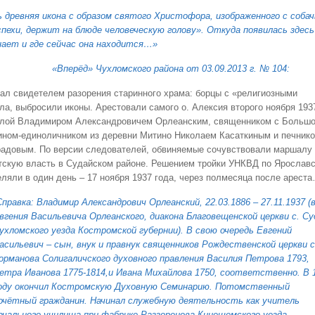
 древняя икона с образом святого Христофора, изображенного с собач
оспехи, держит на блюде человеческую голову». Откуда появилась здесь
знает и где сейчас она находится…»
«Вперёд» Чухломского района от 03.09.2013 г. № 104:
л свидетелем разорения старинного храма: борцы с «религиозными
ла, выбросили иконы. Арестовали самого о. Алексия второго ноября 193
олой Владимиром Александровичем Орлеанским, священником с Больш
ином-единоличником из деревни Митино Николаем Касаткиным и печник
радовым. По версии следователей, обвиняемые сочувствовали маршалу
етскую власть в Судайском районе. Решением тройки УНКВД по Ярослав
еляли в один день – 17 ноября 1937 года, через полмесяца после арест
Справка: Владимир Александрович Орлеанский, 22.03.1886 – 27.11.1937 (
вгения Васильевича Орлеанского, диакона Благовещенской церкви с. Су
ухломского уезда Костромской губернии). В свою очередь Евгений
асильевич – сын, внук и правнук священников Рождественской церкви 
орманова Солигаличского духовного правления Василия Петрова 1793,
етра Иванова 1775-1814,и Ивана Михайлова 1750, соответственно. В 
оду окончил Костромскую Духовную Семинарию. Потомственный
очётный гражданин. Начинал служебную деятельность как учитель
ачального училища при фабрике Раззоренова Кинешемского уезда