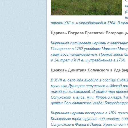
С
н
(
н
трети XVI в. и упразднённой в 1764. В хр
Церковь Покрова Пресвятой Богородицы 
Кирпичная пятиглавая церковь с классици
Построена в 1792 усердием Маркела Мака
храм восстанавливается.
Прежде здесь б
в 1-й трети XVI в. и упраздненная в 1764.
Церковь Димитрия Солунского в Иде (це
В XVII в. село Ида входило в состав Суда
мученика Дмитрея селунскаго в Идской во
такой же колокольней. В храме три престо
Солунского и в) св. мчч. Флора и Лавра.
церкви Солигаличского уезда: Богородицер
Кирпичная церковь построена в 1821 прихо
Колокольня трёхъярусная под шпилем, со
Солунского и Флора и Лавра. Храм стоит 