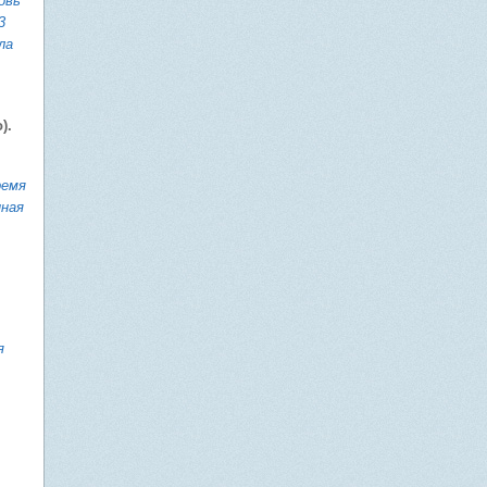
овь
3
ла
).
ремя
нная
я