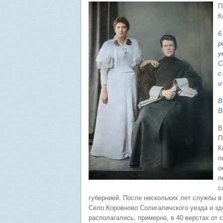
П
К
6
р
у
С
с
и
В
В
В
П
К
п
о
п
с
губернией. После нескольких лет службы в
Село Коровново Солигаличского уезда и з
располагались, примерно, в 40 верстах от с