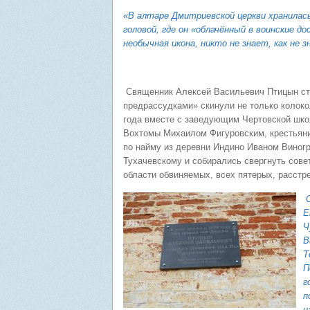
«В алтаре Дмитриевской церкви хранилась
головой, где он «облачённый в воинские д
необычная икона, никто не знает, как не 
Священник Алексей Васильевич Птицын ста
предрассудками» скинули не только колоко
года вместе с заведующим Чертовской шк
Вохтомы Михаилом Фигуровским, крестьян
по найму из деревни Индино Иваном Виног
Тухачевскому и собирались свергнуть сов
области обвиняемых, всех пятерых, расстр
Е
Ч
В
Т
П
г
п
н