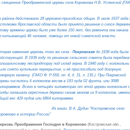
 священник Преображенской церкви села Коровнова Н.В. Успенский (ГА
 района действовали 28 церковно-приходских общин. В июле 1937 года 
исполкома Ярославской области было принято решение о сносе деревя
тому времени церкви было уже более 150 лет, без ремонта она начала
насчитывающей 46 человек, помощи от новой советской власти
торая каменная церковь того же села -
Покровская
до 1938 года была
ействующей. В 1939 году по решению сельского совета была передана
олигаличскому леспродторгу под склад зерна. В 1940 году с колокольни
ыло снято купольное перекрытие, и её приспособили под дозорную
ожарную каланчу. (ГАКО Ф. Р-559, оп. 4, д. 31, л. 135.). При Покровской
еркви числилось 6 колоколов весом в 193 пуда 02 фунта, или 3088
илограммов. Всего в четырёх километрах от этой церкви колокольня с
олды оглашала окрестные деревни своим звоном из 9 колоколов, имею
бщий вес 429 пудов или 6864 килограмма.
Из книги: В.А. Дудин "Костромское село
оровново в истории России"
ерковь Преображения Господня в Коровново
(Костромская обл.,