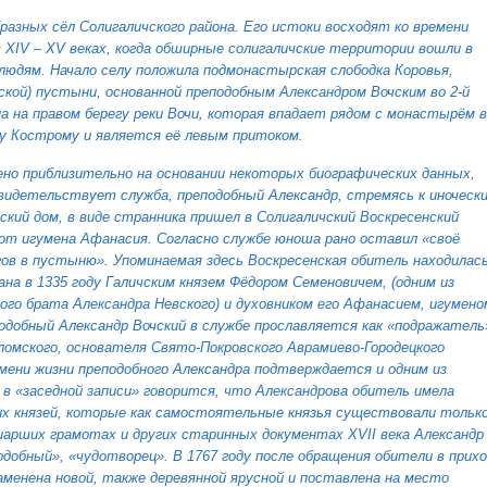
бразных сёл Солигаличского района. Его истоки восходят ко времени
в XIV – XV веках, когда обширные солигаличские территории вошли в
 людям. Начало селу положила подмонастырская слободка Коровья,
ской) пустыни, основанной преподобным Александром Вочским во 2-й
на на правом берегу реки Вочи, которая впадает рядом с монастырём в
еку Кострому и является её левым притоком.
ено приблизительно на основании некоторых биографических данных,
свидетельствует служба, преподобный Александр, стремясь к иноческ
ский дом, в виде странника пришел в Солигаличский Воскресенский
от игумена Афанасия. Согласно службе юноша рано оставил «своё
гов в пустыню». Упоминаемая здесь Воскресенская обитель находилась
вана в 1335 году Галичским князем Фёдором Семеновичем, (одним из
го брата Александра Невского) и духовником его Афанасием, игумено
одобный Александр Вочский в службе прославляется как «подражатель
хломского, основателя Свято-Покровского Аврамиево-Городецкого
ени жизни преподобного Александра подтверждается и одним из
 в «заседной записи» говорится, что Александрова обитель имела
их князей, которые как самостоятельные князья существовали только
риарших грамотах и других старинных документах XVII века Александр
одобный», «чудотворец».
В 1767 году после обращения обители в прих
менена новой, также деревянной ярусной и поставлена на место