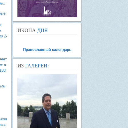
ми.
рые
м
ИКОНА
ДНЯ
м
о 2-
Православный календарь
ник;
ИЗ
ГАЛЕРЕИ:
ых в
130,
ыли
иков
акон