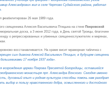
димир Александрович жил в селе Чертово Судайского района, работал
е.
л
р
еабилитирован 26 мая 1989 года.
ного священника Алексея Васильевича Птицына на стене
Покровской
мориальная доска, а 3 июня 2012 года, в День святой Троицы, благочин
ихиду о репрессированных и убиенных священнослужителях и мирянах,
кви.
оровново восстанавливается. На храме висит мраморная табличка с
л крещен сын диакона Алексей Васильевич Птицын, в будущем священни
 большевиками 17 ноября 1937 года»
.
я возрождения церкви Покрова Пресвятой Богородицы, оставшейся
еображенского монастыря прп. Александра Вочского. Сегодня именно
ость, духовный опыт и родная культура способны помочь нам разобра
лать выбор в пользу нравственного добра, осмысленного и достойного