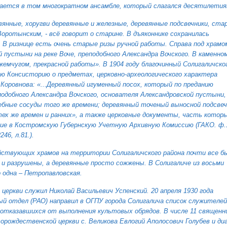
ючается в том многократном ансамбле, который слагался десятилетия
вянные, хоругви деревянные и железные, деревянные подсвечники, ста
Воротынским, - всё говорит о старине. В дъяконнике сохранилась
 В ризнице есть очень старые ризы ручной работы. Справа под храмо
пустыни на реке Воче, преподобного Александра Вочского. В каменно
 жемчугом, прекрасной работы». В 1904 году благочинный Солигаличског
ю Консисторию о предметах, церковно-археологического характера
 Коровнова: «...Деревянный игуменный посох, который по преданию
одобного Александра Вочского, основателя Александровской пустыни,
ебные сосуды того же времени; деревянный точеный выносной подсвеч
ех же времен и ранних», а также церковные документы, часть котор
ние в Костромскую Губернскую Учетную Архивную Комиссию (ГАКО. ф.
246, л.81.).
действующих храмов на территории Солигаличского района почти все б
 и разрушены, а деревянные просто сожжены. В Солигаличе из восьми
 одна – Петропавловская.
церкви служил Николай Васильевич Успенский. 20 апреля 1930 года
й отдел (РАО) направил в ОГПУ города Солигалича список служителей
о отказавшихся от выполнения культовых обрядов. В числе 11 священн
орождественской церкви с. Великова Евлогий Аполосович Голубев и ди