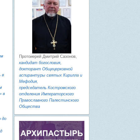
им
Протоиерей Дмитрий Сазонов,
кандидат богословия,
докторант Общецерковной
 в
аспирантуры святых Кирилла и
Мефодия,
м
председатель Костромского
» в
отделения Императорского
Православного Палестинского
Общества
 до
од