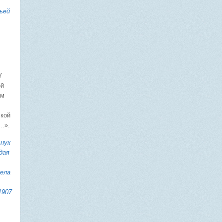
ьей
7
ой
ом
ской
а…».
внук
дая
села
1907