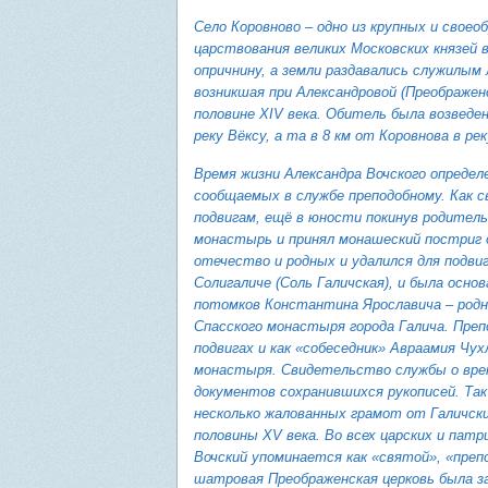
Село Коровново – одно из крупных и своео
царствования великих Московских князей 
опричнину, а земли раздавались служилым
возникшая при Александровой (Преображен
половине XIV века. Обитель была возведе
реку Вёксу, а та в 8 км от Коровнова в р
Время жизни Александра Вочского определ
сообщаемых в службе преподобному. Как 
подвигам, ещё в юности покинув родитель
монастырь и принял монашеский постриг 
отечество и родных и удалился для подви
Солигаличе (Соль Галичская), и была осно
потомков Константина Ярославича – родно
Спасского монастыря города Галича. Преп
подвигах и как «собеседник» Авраамия Чу
монастыря. Свидетельство службы о врем
документов сохранившихся рукописей. Так
несколько жалованных грамот от Галичск
половины XV века. Во всех царских и пат
Вочский упоминается как «святой», «преп
шатровая Преображенская церковь была за