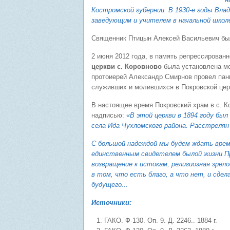
Костромской губернии. В 1930-е годы Вла
заведующим и учителем в начальной школ
Священник Птицын Алексей Васильевич бы
2 июня 2012 года, в память репрессирован
церкви с. Коровново
была установлена ме
протоиерей Александр Смирнов провел пан
служивших и молившихся в Покровской цер
В настоящее время Покровский храм в с. К
надписью:
«В этой церкви в 1894 году бы
села Ида Чухломского района. Расстрелян
С большой надеждой мы будем ждать врем
единственным свидетелем былой жизни Пр
возвращение к истокам, религиозная зрел
в том, что есть благо, а что нет, и сде
будущего...
Источники:
ГАКО. Ф-130. Оп. 9. Д. 2246.. 1884 г.