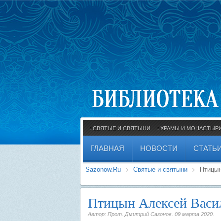
СВЯТЫЕ И СВЯТЫНИ
ХРАМЫ И МОНАСТЫР
ГЛАВНАЯ
НОВОСТИ
СТАТЬ
Sazonow.Ru
Святые и святыни
Птицын
Птицын Алексей Васил
Автор: Прот. Дмитрий Сазонов.
09 марта 2020
.