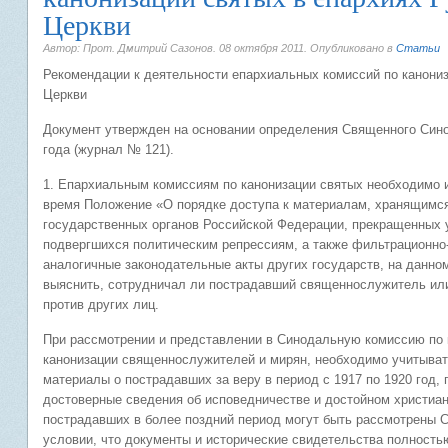
Церкви
Автор: Прот. Дмитрий Сазонов.
08 октября 2011
. Опубликовано в
Статьи
Рекомендации к деятельности епархиальных комиссий по канони
Церкви
Документ утвержден на основании определения Священного Сино
года (журнал № 121).
1. Епархиальным комиссиям по канонизации святых необходимо и
время Положение «О порядке доступа к материалам, хранящимся
государственных органов Российской Федерации, прекращенных 
подвергшихся политическим репрессиям, а также фильтрационно-
аналогичные законодательные акты других государств, на данно
выяснить, сотрудничал ли пострадавший священнослужитель ил
против других лиц.
При рассмотрении и представлении в Синодальную комиссию по 
канонизации священнослужителей и мирян, необходимо учитыва
материалы о пострадавших за веру в период с 1917 по 1920 год, 
достоверные сведения об исповедничестве и достойном христиа
пострадавших в более поздний период могут быть рассмотрены С
условии, что документы и исторические свидетельства полность