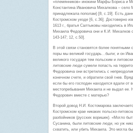
«племянников» инокини Марфы Бориса и Ми
Константина Ивановича Михалкова – село 
принадлежала пополам) [8, с.19]. Есть дан
Костромском уезде [6, с.36]. Достоверно и
1613 г., братья Салтыковы находились в 
Михаила Федоровича они и К.И. Михалков с
143-147; 12, с.50].
В этой связи становятся более понятными 
поры мы великий государь…были; и он Иван
великого государя тем польским и литовск
литовские люди сумели попасть на террито
Федоровича они встретились с непреодолим
конечном счете, и обратили свой гнев. Вр
если бы его господин находился вдали от в
местопребывания Михаила и не выдал ее. 
Федорович вместе с матерью?
Второй довод Н.И. Костомарова заключается
Костромском крае никаких польско-литовск
разбойников (русских воришек). «Могло быть
Сусанина, были литовские люди, но уж ник
схватить, или убить Михаила. Это могла бы