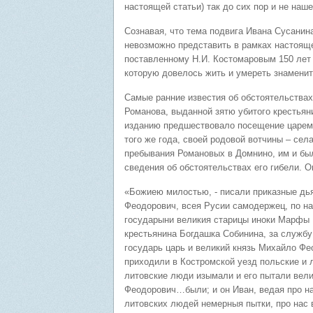
настоящей статьи) так до сих пор и не наш
Сознавая, что тема подвига Ивана Сусанина
невозможно представить в рамках настояще
поставленному Н.И. Костомаровым 150 лет 
которую довелось жить и умереть знаменит
Самые ранние известия об обстоятельствах
Романова, выданной зятю убитого крестьяни
изданию предшествовало посещение царем 
того же года, своей родовой вотчины – се
пребывания Романовых в Домнино, им и бы
сведения об обстоятельствах его гибели. О
«Божиею милостью, - писали приказные дья
Феодорович, всея Русии самодержец, по н
государыни великия старицы иноки Марфы 
крестьянина Богдашка Собинина, за службу 
государь царь и великий князь Михайло Фе
приходили в Костромской уезд польские и 
литовские люди изымали и его пытали вели
Феодорович…были; и он Иван, ведая про нас
литовских людей немерныя пытки, про нас 