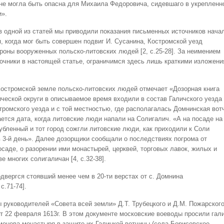
и не могла быть опасна для Михаила Федоровича, сидевшаго в укрепленн
и».
в одной из статей мы приводили показания письменных источников нача
я, когда мог быть совершен подвиг И. Сусанина, Костромской уезд
роны вооруженных польско-литовских людей [2, с.25-28]. За неимением
очники в настоящей статье, ограничимся здесь лишь краткими изложен
 Костромской земле польско-литовских людей отмечает «Дозорная книга
ической округи в описываемое время входили в состав Галичского уезда
тромского уезда и с той местностью, где располагалась Домнинская вот
ется дата, когда литовские люди напали на Солигалич. «А на посаде на
рубленный и тот город сожгли литовские люди, как приходили к Соли
в 3-й день». Далее дозорщики сообщали о последствиях погрома от
посаде, о разорении ими монастырей, церквей, торговых лавок, жилых и
е многих солигаличан [4, с.32-38].
двергся стоявший менее чем в 20-ти верстах от с. Домнина
с.71-74].
руководителей «Совета всей земли» Д.Т. Трубецкого и Д.М. Пожарского
от 22 февраля 1613г. В этом документе московские воеводы просили гал
монова монастыря в защите их Галицкой вотчины (села Борисовское,