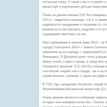
литовские люди. А такая стая в то время 
монастыре и окруженнаго детьми боярским
Ранее на данное мнение Н.И. Костомарова 
XVII в., свидетельствующих, что в то врем
подвергался нападениям и погромам со сто
возможности рассмотреть подробно эти ист
содержания некоторых из них.
Факт пребывания в начале зимы 1613 г. на
города Солигалича 1614 г.» Земли Солигал
граничили на юго-западе с территорией Кос
Романовых. В Дозорной книге четко указыва
берегу осыпь старого города, а город был 
Галицкой в прошлом 7121 (1613) в генвъре 
«литовских людей» как в городе, так и на 
хозяйственных строений, а также об убийств
В 7121 году нападению литовских людей по
Железноборовский мужской монастырь [13, 
Очень ценным является сообщение грамоты 
которую они направили властям г. Галича, 
оказать содействие братии Московского Си