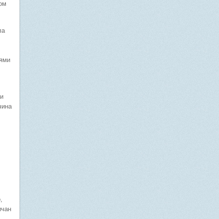
ом
ла
иями
 и
чина
,
ичан