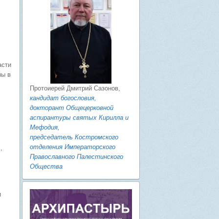
асти
ны в
Протоиерей Дмитрий Сазонов,
кандидат богословия,
докторант Общецерковной
аспирантуры святых Кирилла и
Мефодия,
председатель Костромского
отделения Императорского
,
Православного Палестинского
Общества
и