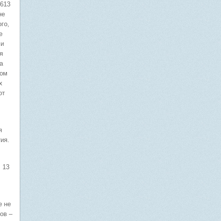
1613
не
го,
е
 и
я
а
вом
х
от
я
ия.
 13
е не
ов –