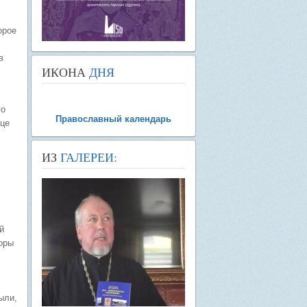
орое
в
ИКОНА
ДНЯ
го
Православный календарь
яце
ИЗ
ГАЛЕРЕИ:
й
поры
ыли,