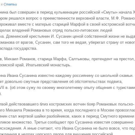
о в
Статьи
анина был совершен в период кульминации российской «Смуты» начала X
тором решался вопрос о преемственности верховной власти, М.Ф. Романо
 проживал вместе с матерью старицей Марфой в своей костромской вотч
ределах владений Романовых отряд польско-литовских людей
а. Домнинский крестьянин И. Сусанин ценой собственной жизни не выд
манова от врагов, Сусанин, сам того не ведая, уберегал страну от ново
распада государства.
в, Михаил Романов, старица Марфа, Салтыковы, претендент на престол,
ромской край, Ипатьевский монастырь.
ина Ивана Сусанина известно каждому россиянину со школьной скамьи.
ет довольно смутные представления об обстоятельствах подвига,
II в. (об этом сужу по своему многолетнему опыту общения с туристами
.
твой действовавшего близ костромских вотчин бояр Романовых польско-
ого Михаила Романова в то время, когда последнего в Москве провозгла
янин стал жертвой шайки разбойников, каких в период Смутного времени
еликое множество. Третьи сообщают про Сусанина известия совершенно
исхождения. А иные считают, что Ивана Сусанина не было вовсе, что по
рожденная в недрах царского двора для внушения российской