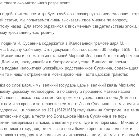
ел своего окончательного разрешения.
 в действительности требует глубокого развернутого исследования, кот
й статьи, мы попытаемся лишь высказать свое мнение по вопросу,
тому назад. Для этого обратимся к письменным свидетельствам эпохи, 
ому крестьянину-костромичу.
 подвига И. Сусанина содержатся в Жалованной грамоте царя М.Ф.
на Богдану Собинину. Этот документ был составлен 30 ноября 1619 г. Е
Михаилом и его матерью старицей Марфой Ивановной, в сентябре мес
ла Домнино, находившейся в Костромском уезде. Видимо, во время
ла подана челобитная ближайших родственников Сусанина, содержащая
ни то и нашли отражение в мотивировочной части царской грамоты:
ки со слов царя, - мы великий государь царь и великий князь Михайло
ашему царскому милосердию, а по совету и прошению матери нашей
Ивановны, пожаловали есмя Костромского уезда нашего села Домнина
к нам и за кровь и за терпение тестя его Ивана Сусанина: как мы велики
одорович… в пошлом во 121 (1612/1613) году были на Костроме, и в те 
литовские люди, а тестя его Богдашкова Ивана Сусанина в те поры
кими немерными пытками, а пытали у него, где в те поры мы… Михайло
 великого государя, где мы в те поры были, терпя от тех польских и
великого государя тем польским и литовским людям, где мы в те поры б