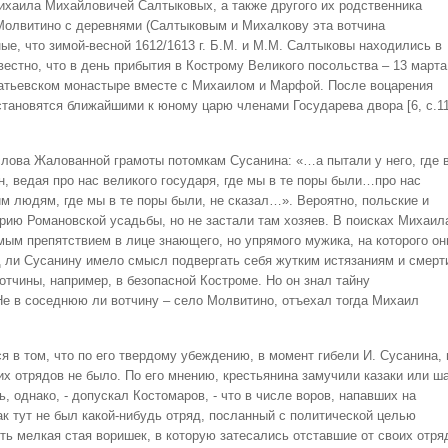
хаила Михайловичей Салтыковых, а также другого их родственника
Молвитино с деревнями (Салтыковым и Михалкову эта вотчина
ные, что зимой-весной 1612/1613 г. Б.М. и М.М. Салтыковы находились в
звестно, что в день прибытия в Кострому Великого посольства – 13 марта
Ипатьевском монастыре вместе с Михаилом и Марфой. После воцарения
тановятся ближайшими к юному царю членами Государева двора [6, с.11
слова Жалованной грамоты потомкам Сусанина: «…а пытали у него, где в
, ведая про нас великого государя, где мы в те поры были…про нас
им людям, где мы в те поры были, не сказал…». Вероятно, польские и
рию Романовской усадьбы, но не застали там хозяев. В поисках Михаил
ым препятствием в лице знающего, но упрямого мужика, на которого он
яд ли Сусанину имело смысл подвергать себя жутким истязаниям и смерт
отчины, например, в безопасной Костроме. Но он знал тайну
Не в соседнюю ли вотчину – село Молвитино, отъехал тогда Михаил
 в том, что по его твердому убеждению, в момент гибели И. Сусанина, 
их отрядов не было. По его мнению, крестьянина замучили казаки или ш
, однако, - допускал Костомаров, - что в числе воров, напавших на
ак тут не был какой-нибудь отряд, посланный с политической целью
ть мелкая стая воришек, в которую затесались отставшие от своих отря