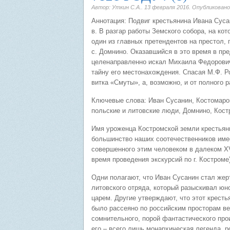
Автор: Уткин С.А..
13 февраля 2016
. Опубликован
Аннотация: Подвиг крестьянина Ивана Сус
в. В разгар работы Земского собора, на ко
один из главных претендентов на престол,
с. Домнино. Оказавшийся в это время в п
целенаправленно искал Михаила Федорович
тайну его местонахождения. Спасая М.Ф. Ро
витка «Смуты», а, возможно, и от полного 
Ключевые слова: Иван Сусанин, Костомаро
польские и литовские люди, Домнино, Кост
Имя уроженца Костромской земли крестьян
большинство наших соотечественников име
совершенного этим человеком в далеком XV
время проведения экскурсий по г. Костроме)
Одни полагают, что Иван Сусанин стал жер
литовского отряда, который разыскивал юн
царем. Другие утверждают, что этот кресть
было рассеяно по российским просторам в
сомнительного, порой фантастического про
его – всего лишь монархическая легенда, 