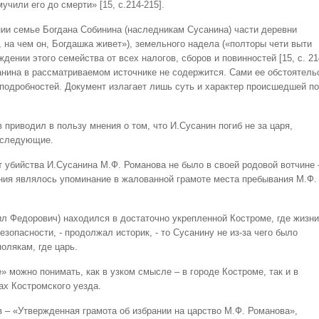
учили его до смерти» [15, с.214-215].
ии семье Богдана Собинина (наследникам Сусанина) части деревни
на чем он, Богдашка живет»), земельного надела («полторы чети выти
дении этого семейства от всех налогов, сборов и повинностей [15, с. 21
санина в рассматриваемом источнике не содержится. Сами ее обстоятель
подробностей. Документ излагает лишь суть и характер происшедшей п
 приводил в пользу мнения о том, что И.Сусанин погиб не за царя,
еследующие.
т убийства И.Сусанина М.Ф. Романова не было в своей родовой вотчине 
ния являлось упоминание в жалованной грамоте места пребывания М.Ф.
аил Федорович) находился в достаточно укрепленной Костроме, где жизни
езопасности, - продолжал историк, - то Сусанину не из-за чего было
олякам, где царь.
 можно понимать, как в узком смысле – в городе Костроме, так и в
ах Костромского уезда.
 – «Утвержденная грамота об избрании на царство М.Ф. Романова»,