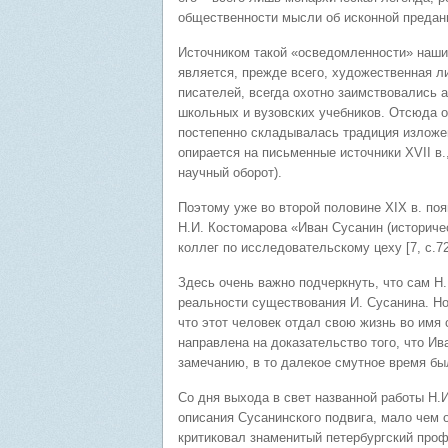
общественности мысли об исконной преданн
Источником такой «осведомленности» наших
является, прежде всего, художественная л
писателей, всегда охотно заимствовались 
школьных и вузовских учебников. Отсюда о
постепенно складывалась традиция изложен
опирается на письменные источники XVII в
научный оборот).
Поэтому уже во второй половине XIX в. поя
Н.И. Костомарова «Иван Сусанин (историчес
коллег по исследовательскому цеху [7, с.72
Здесь очень важно подчеркнуть, что сам Н.
реальности существования И. Сусанина. Но
что этот человек отдал свою жизнь во имя 
направлена на доказательство того, что Ив
замечанию, в то далекое смутное время бы
Со дня выхода в свет названной работы Н.И
описания Сусанинского подвига, мало чем 
критиковал знаменитый петербургский про