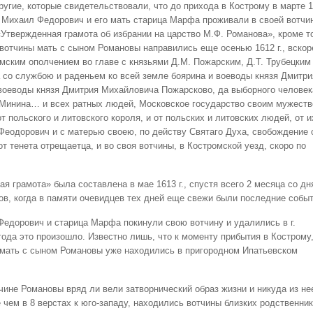
ругие, которые свидетельствовали, что до прихода в Кострому в марте 
а Михаил Федорович и его мать старица Марфа проживали в своей вотчи
А «Утвержденная грамота об избрании на царство М.Ф. Романова», кроме то
 вотчины мать с сыном Романовы направились еще осенью 1612 г., вскор
мским ополчением во главе с князьями Д.М. Пожарским, Д.Т. Трубецким
 со службою и раденьем ко всей земле боярина и воеводы князя Дмитри
 воеводы князя Дмитрия Михайловича Пожарсково, да выборного человек
ы Минина… и всех ратных людей, Московское государство своим мужест
 польского и литовского короля, и от польских и литовских людей, от и
Феодорович и с матерью своею, по действу Святаго Духа, свобождение 
от тенета отрещаетца, и во своя вотчины, в Костромской уезд, скоро по
я грамота» была составлена в мае 1613 г., спустя всего 2 месяца со дн
в, когда в памяти очевидцев тех дней еще свежи были последние событ
Федорович и старица Марфа покинули свою вотчину и удалились в г.
 года это произошло. Известно лишь, что к моменту прибытия в Кострому,
а мать с сыном Романовы уже находились в пригородном Ипатьевском
чине Романовы вряд ли вели затворнический образ жизни и никуда из не
чем в 8 верстах к юго-западу, находились вотчины близких родственник