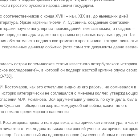
ости простого русского народа своим государям.
 соотечественников с конца XVIII – нач. XIX вв. до нынешних дней
итература. Яркие картины гибели И. Сусанина, созданные фантазией
авторами научно-популярных произведений, гимназических, а позднее –
ни нередко попадали даже на страницы серьезных научных трудов. Так
ия обстоятельств подвига костромского крестьянина, которая лишь отч
., современные данному событию (хотя сами эти документы давно введе
вилась острая полемическая статья известного петербургского историка
кое исследование)», в которой он подверг жесткой критике опусы своих
0-738].
И. Костомаров, как это отчетливо видно из его работы, не сомневался в
 историк категорически не соглашался с мнением коллег, утверждающих
спасения М.Ф. Романова. Вся аргументация ученого, по сути дела, была
ан Сусанин – обыденная жертва междоусобной войны, каких, по его
ло немало среди мирного населения.
. Костомарова прошло полтора века, а историческая литература, в част
отличается от исследовательских построений ученых-историков, которых
фессор. Поставленный им однажды вопрос (вынесенный нами в название