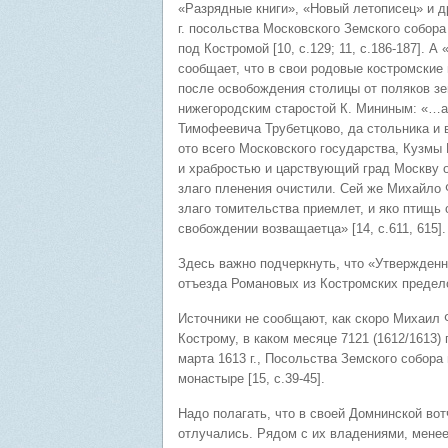
«Разрядные книги», «Новый летописец» и д
г. посольства Московского Земского собор
под Костромой [10, с.129; 11, с.186-187]. 
сообщает, что в свои родовые костромские
после освобождения столицы от поляков зе
нижегородским старостой К. Мининым: «…а
Тимофеевича Трубетцково, да стольника и
ото всего Московского государства, Кузм
и храбростью и царствующий град Москву от
злаго пленения очистили. Сей же Михайло 
злаго томительства приемлет, и яко птищь 
свобождении возващаетца» [14, с.611, 615].
Здесь важно подчеркнуть, что «Утвержденна
отъезда Романовых из Костромских предело
Источники не сообщают, как скоро Михаил 
Кострому, в каком месяце 7121 (1612/1613)
марта 1613 г., Посольства Земского собор
монастыре [15, с.39-45].
Надо полагать, что в своей Домнинской вот
отлучались. Рядом с их владениями, менее 