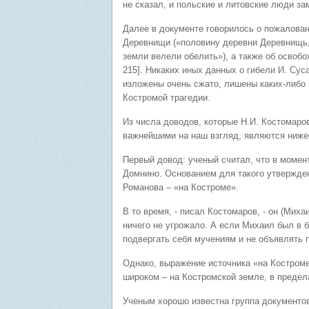
не сказал, и польские и литовские люди зам
Далее в документе говорилось о пожалован
Деревнищи («половину деревни Деревнищь, 
земли велели обелить»), а также об освобож
215]. Никаких иных данных о гибели И. Су
изложены очень сжато, лишены каких-либо 
Костромой трагедии.
Из числа доводов, которые Н.И. Костомаров
важнейшими на наш взгляд, являются ниж
Первый довод: ученый считал, что в момен
Домнино. Основанием для такого утвержде
Романова – «на Костроме».
В то время, - писал Костомаров, - он (Мих
ничего не угрожало. А если Михаил был в б
подвергать себя мучениям и не объявлять п
Однако, выражение источника «на Костроме»
широком – на Костромской земле, в предел
Ученым хорошо известна группа документов