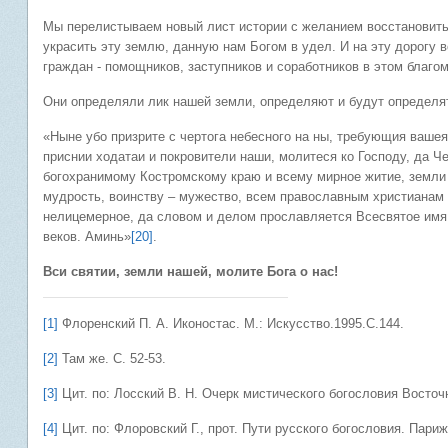
Мы перелистываем новый лист истории с желанием восстановить
украсить эту землю, данную нам Богом в удел. И на эту дорогу 
граждан - помощников, заступников и соработников в этом благом
Они определяли лик нашей земли, определяют и будут определя
«Ныне убо призрите с чертога небесного на ны, требующия вашея
приснии ходатаи и покровители наши, молитеся ко Господу, да 
богохранимому Костромскому краю и всему мирное житие, земли
мудрость, воинству – мужество, всем православным христианам 
нелицемерное, да словом и делом прославляется Всесвятое имя 
веков. Аминь»
[20]
.
Вси святии, земли нашей, молите Бога о нас!
[1]
Флоренский П. А. Иконостас. М.: Искусство.1995.С.144.
[2]
Там же. С. 52-53.
[3]
Цит. по: Лосский В. Н. Очерк мистического богословия Восточн
[4]
Цит. по: Флоровский Г., прот. Пути русского богословия. Париж