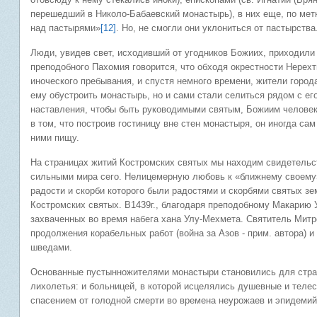
перешедший в Николо-Бабаевский монастырь), в них еще, по мет
над пастырями»
[12]
. Но, не смогли они уклониться от пастырства
Люди, увидев свет, исходивший от угодников Божиих, приходили 
преподобного Пахомия говорится, что обходя окрестности Нерех
иноческого пребывания, и спустя немного времени, жители город
ему обустроить монастырь, но и сами стали селиться рядом с ег
наставления, чтобы быть руководимыми святым, Божиим челове
в том, что построив гостиницу вне стен монастыря, он иногда са
ними пищу.
На страницах житий Костромских святых мы находим свидетельс
сильными мира сего. Нелицемерную любовь к «ближнему своему»
радости и скорби которого были радостями и скорбями святых з
Костромских святых. В1439г., благодаря преподобному Макарию 
захваченных во время набега хана Улу-Мехмета. Святитель Мит
продолжения корабельных работ (война за Азов - прим. автора) 
шведами.
Основанные пустынножителями монастыри становились для стра
лихолетья: и больницей, в которой исцелялись душевные и телес
спасением от голодной смерти во времена неурожаев и эпидемий