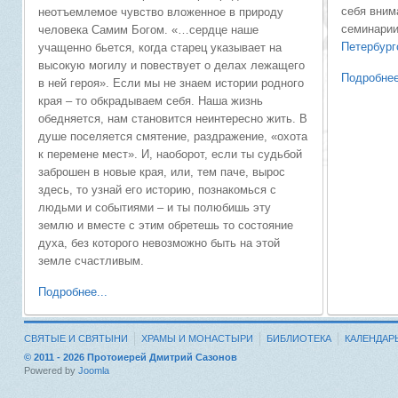
себя вним
неотъемлемое чувство вложенное в природу
семинарии
человека Самим Богом. «…сердце наше
Петербур
учащенно бьется, когда старец указывает на
высокую могилу и повествует о делах лежащего
Подробнее
в ней героя». Если мы не знаем истории родного
края – то обкрадываем себя. Наша жизнь
обедняется, нам становится неинтересно жить. В
душе поселяется смятение, раздражение, «охота
к перемене мест». И, наоборот, если ты судьбой
заброшен в новые края, или, тем паче, вырос
здесь, то узнай его историю, познакомься с
людьми и событиями – и ты полюбишь эту
землю и вместе с этим обретешь то состояние
духа, без которого невозможно быть на этой
земле счастливым.
Подробнее...
СВЯТЫЕ И СВЯТЫНИ
ХРАМЫ И МОНАСТЫРИ
БИБЛИОТЕКА
КАЛЕНДАР
© 2011 - 2026 Протоиерей Дмитрий Сазонов
Powered by
Joomla