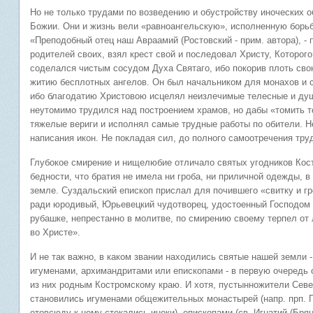
Но не только трудами по возведению и обустройству иноческих 
Божии. Они и жизнь вели «равноангельскую», исполненную борьб
«Преподобный отец наш Авраамий (Ростовский - прим. автора), - 
родителей своих, взял крест свой и последовал Христу, Которог
соделался чистым сосудом Духа Святаго, ибо покорив плоть сво
житию бесплотных ангелов. Он был начальником для монахов и с
ибо благодатию Христовою исцелял неизлечимые телесные и ду
неутомимо трудился над построением храмов, но дабы «томить то
тяжелые вериги и исполнял самые трудные работы по обители. Н
написания икон. Не покладая сил, до полного самоотречения тр
Глубокое смирение и нищелюбие отличало святых угодников Кост
бедности, что братия не имела ни гроба, ни приличной одежды, в
земле. Суздальский епископ прислал для почившего «свитку и гр
ради юродивый, Юрьевецкий чудотворец, удостоенный Господом 
рубашке, непрестанно в молитве, по смирению своему терпел от
во Христе».
И не так важно, в каком звании находились святые нашей земли -
игуменами, архимандритами или епископами - в первую очередь 
из них родным Костромскому краю. И хотя, пустынножители Севе
становились игуменами общежительных монастырей (напр. прп. Г
отовсюду к нему стекались иноки), епископами (св. Игнатий (Бр