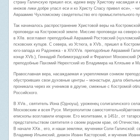
страну Галичскую пришел еси, идеже веру Христову насаждая и 
иноков лики добре упасл еси и ко Христу Спасу привел еси», - 
Авраамию Чухломскому свидетельство его промыслительного пу
Так начиналось распространение Христовой веры на Костромско
проповеди на Костромской земле. Миссию проповеди на северо-за
в XIIв. возглавил преподобный Авраамий Ростовский (чухломски
псковских купцов. С севера, из Устюга, в XVb., пришел в Костр
юго-запада из Радонежа - в XIVXVв. преподобные Авраамий Гали
конце XVb.), Геннадий Любимоградский и Ферапонт Монзенский (XV
преподобные Пахомий Нерехтский из Владимира на Клязьме и Ма
Православная вера, насаждаемая и укрепляемая сонмом преподо
обустроивших свои духовные центры – монастыри, дала обильные
проникала через их учеников в другие, смежные с Костромой обл
Российского.
В XVв., святитель Иона (Одноуш), уроженец солигаличского се
Московским и всея Руси. Митрополитом самостоятельной(автоке
епископы возглавили епархии. Его молитвами, в 1451г., от тата
предстательством святителя о своем родном крае, об Отечестве
В начале XXв., его, и наши земляки, мученики Соли Галичской:
Владимир Ильинский, диакон Иоанн Касторский, и мученик Иоанн 