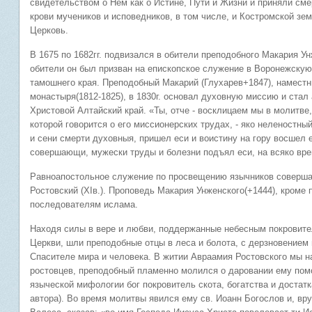
свидетельством о Нем как о Истине, Пути и Жизни и приняли сме
крови мучеников и исповедников, в том числе, и Костромской зе
Церковь.
В 1675 по 1682гг. подвизался в обители преподобного Макария 
обители он был призван на епископское служение в Воронежску
тамошнего края. Преподобный Макарий (Глухарев+1847), наместн
монастыря(1812-1825), в 1830г. основал духовную миссию и ста
Христовой Алтайский край. «Ты, отче - восклицаем мы в молитве
которой говорится о его миссионерских трудах, - яко неленостн
и сени смерти духовныя, пришел еси и воистину на гору восшел е
совершающи, мужески труды и болезни подъял еси, на всяко вре
Равноапостольное служение по просвещению язычников соверша
Ростовский (XIв.). Проповедь Макария Унженского(+1444), кроме
последователям ислама.
Находя силы в вере и любви, поддержанные небесным покровите
Церкви, шли преподобные отцы в леса и болота, с дерзновением
Спасителе мира и человека. В житии Авраамия Ростовского мы 
ростовцев, преподобный пламенно молился о даровании ему пом
языческой мифологии бог покровитель скота, богатства и достатк
автора). Во время молитвы явился ему св. Иоанн Богослов и, вр