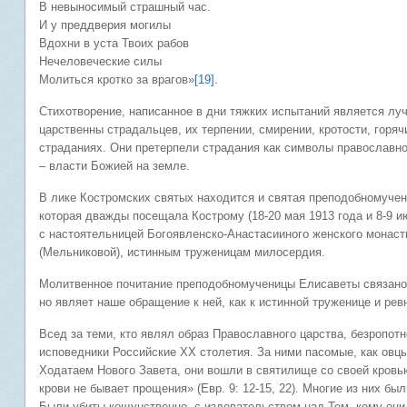
В невыносимый страшный час.
И у преддверия могилы
Вдохни в уста Твоих рабов
Нечеловеческие силы
Молиться кротко за врагов»
[19]
.
Стихотворение, написанное в дни тяжких испытаний является л
царственны страдальцев, их терпении, смирении, кротости, горя
страданиях. Они претерпели страдания как символы православног
– власти Божией на земле.
В лике Костромских святых находится и святая преподобномучен
которая дважды посещала Кострому (18-20 мая 1913 года и 8-9 и
с настоятельницей Богоявленско-Анастасииного женского монас
(Мельниковой), истинным труженицам милосердия.
Молитвенное почитание преподобномученицы Елисаветы связано 
но являет наше обращение к ней, как к истинной труженице и ре
Всед за теми, кто являл образ Православного царства, безропот
исповедники Российские ХХ столетия. За ними пасомые, как овц
Ходатаем Нового Завета, они вошли в святилище со своей кровью
крови не бывает прощения» (Евр. 9: 12-15, 22). Многие из них б
Были убиты кощунственно, с издевательством над Тем, кому они