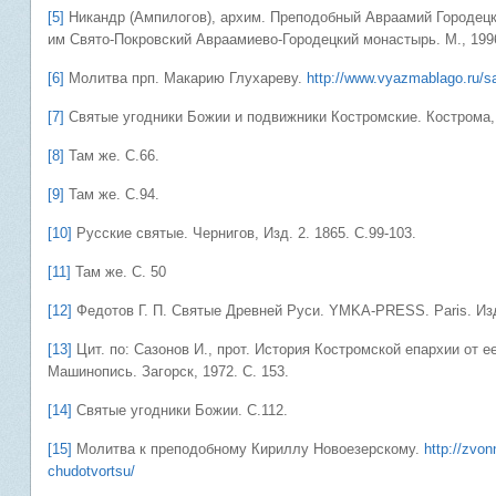
[5]
Никандр (Ампилогов), архим. Преподобный Авраамий Городецк
им Свято-Покровский Авраамиево-Городецкий монастырь. М., 1996
[6]
Молитва прп. Макарию Глухареву.
http://www.vyazmablago.ru/sa
[7]
Святые угодники Божии и подвижники Костромские. Кострома, 
[8]
Там же. С.66.
[9]
Там же. С.94.
[10]
Русские святые. Чернигов, Изд. 2. 1865. С.99-103.
[11]
Там же. С. 50
[12]
Федотов Г. П. Святые Древней Руси. YMKA-PRESS. Paris. Изд.
[13]
Цит. по: Сазонов И., прот. История Костромской епархии от е
Машинопись. Загорск, 1972. С. 153.
[14]
Святые угодники Божии. С.112.
[15]
Молитва к преподобному Кириллу Новоезерскому.
http://zvo
chudotvortsu/