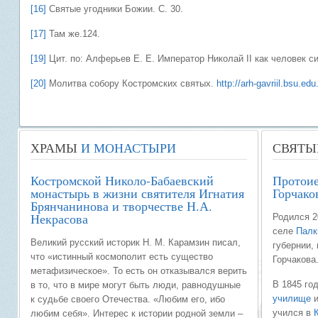
[16]
Святые угодники Божии. С. 30.
[17]
Там же.124.
[19]
Цит. по: Алферьев Е. Е. Император Николай II как человек с
[20]
Молитва собору Костромских святых.
http://arh-gavriil.bsu.e
ХРАМЫ
И МОНАСТЫРИ
СВЯТЫ
Костромской Николо-Бабаевский
Протои
монастырь в жизни святителя Игнатия
Горчако
Брянчанинова и творчестве Н.А.
Некрасова
Родился 2
селе
Палк
Великий русский историк Н. М. Карамзин писал,
губернии,
что «истинный космополит есть существо
Горчакова
метафизическое». То есть он отказывался верить
В 1845 го
в то, что в мире могут быть люди, равнодушные
училище
и
к судьбе своего Отечества. «Любим его, ибо
учился в
любим себя». Интерес к истории родной земли –