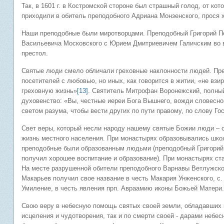
Так, в 1601 г. в Костромской стороне был страшный голод, от к
приходили в обитель преподобного Адриана Монзенского, прося х
Наши преподобные были миротворцами. Преподобный Григорий П
Васильевича Московского с Юрием Дмитриевичем Галичским во 
престол.
Святые люди смело обличали греховные наклонности людей. Пре
посетителей с любовью, но иных, как говорится в житии, «не взир
греховную жизнь»
[13]
. Святитель Митрофан Воронежский, полны
духовенство: «Вы, честные иереи Бога Вышнего, вожди словесн
светом разума, чтобы вести других по пути правому, по слову Го
Свет веры, который несли народу нашему святые Божии люди – 
жизнь местного населения. При монастырях образовывались школ
преподобные были образованным людьми (преподобный Григорий
получил хорошее воспитание и образование). При монастырях ст
На месте разрушенной обители преподобного Варнавы Ветлужского
Макарьев получил свое название в честь Макария Унженского, с.
Умиление, в честь явления прп. Авраамию иконы Божьей Матери.
Свою веру в небесную помощь святых своей земли, обладавших к
исцеления и чудотворения, так и по смерти своей - дарами небес