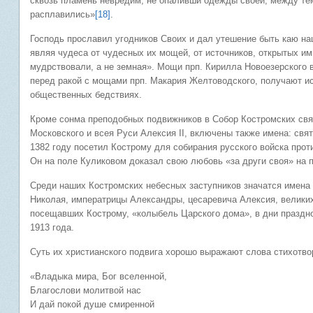
сквозь пламень невредим, не опаливши одежды своей, между те
расплавились»
[18]
.
Господь прославил угодников Своих и дал утешение быть каю на
являя чудеса от чудесных их мощей, от источников, открытых ими
мудрствовали, а не земная». Мощи прп. Кирилла Новоезерского в
перед ракой с мощами прп. Макария Желтоводского, получают исц
общественных бедствиях.
Кроме сонма преподобных подвижников в Собор Костромских свя
Московского и всея Руси Алексия II, включены также имена: свят
1382 году посетил Кострому для собирания русского войска про
Он на поле Куликовом доказал свою любовь «за други своя» на 
Среди наших Костромских небесных заступников значатся имена
Николая, императрицы Александры, цесаревича Алексия, великих
посещавших Кострому, «колыбель Царского дома», в дни праздно
1913 года.
Суть их христианского подвига хорошо выражают слова стихотво
«Владыка мира, Бог вселенной,
Благослови молитвой нас
И дай покой душе смиренной