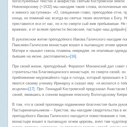
богослужебных текстах и акафистах святым Костромской земли.
Новоезерскому (+1532) мы находим такие слова, исполненные не
и земного заступника»: «О, священная главо, преподобие отче, п
конца, но поминай нас всегда во святых твоих молитвах к Богу. 
преставился еси от нас, но и по смерти сый жив пребываеши. Не 
вражиих, и от всякия прелести бесовския, пастырю наш добрый»
[
В рукописном житии преподобного Иакова Галичского находим пов
Паисиево-Галичском монастыре вошел в пылающую огнем церков
Матери и «вышел сквозь пламень невредим, не опаливши одежды
бывшие на иконе, расплавились»
[16]
.
При своей жизни, преподобный. Ферапонт Монзенский дал совет 
строительства Благовещенского монастыря, по смерти своей, он
приближении неурожайного года и голода, который произошел в 1
явился своему ученику Иринарху и сказал ему: «я молился о тебе
исцелен»
[17]
. Прп. Геннадий Костромской предсказал Анастасии
своей, явившись в сонном видении епископу Вологодскому Киприа
В том, что в своей проповеди подвижники благочестия были ру
Пастыреначальником – Христом, мы находим свидетельства в их
преподобного Иакова Галичского находится повествование о том,
монастыре вошел в пылающую огнем церковь, взял там чудотво