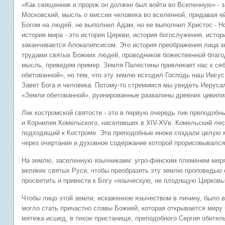
«Как священник и пророк он должен был войти во Вселенную» - 
Московский, мысль о миссии человека во вселенной, придавая ей
Богом на людей, не выполнил Адам, но ее выполнил Христос - Н
история мира - это история Церкви, история богослужения, истор
заканчивается Апокалипсисом. Это история преображения лица з
трудами святых Божиих людей, проводников божественной благо
мысль, приведем пример. Земля Палестины привлекает нас к себе
обетованной», но тем, что эту землю исходил Господь наш Иисус
Завет Бога и человека. Потому-то стремимся мы увидеть Иерус
«Земли обетованной», руинированные развалины древних цивилиз
Лик костромской святости - это в первую очередь лик преподобн
и Корнилия Комельского, населивших в XIV-XVв. Комельский лес
подходящий к Костроме. Эти преподобные иноки создали целую 
через очертания и духовное содержание которой прорисовывался
На землю, заселенную язычниками: угро-финским племенем меря
великих святых Руси, чтобы преобразить эту землю проповедью 
просветить и привести к Богу «языческую, не плодящую Церковь
Чтобы лицо этой земли, искаженное язычеством в личину, было 
могло стать причастно славы Божией, которая открывается миру 
мятежа исшед, в тихое пристанище, преподобного Сергия обитель