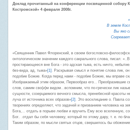
Доклад прочитанный на конференции посвященной собору К
Костромской» 4 февраля 2008г.
«
В земле Кос
Вы яко 
Согревает
«Священник Павел Флоренский, в своем богословско-философском
онтологическом значении каждого сакрального слова, писал: «..В
простирающееся вне Бога - это адская тьма, есть ничто, небытие..
без-вида, ад, тьма»
[1]
. Раскрывая смысл и понятие слова лик, он
подобие Божие. Когда перед нами - подобие Божие, мы вправе ска
Изображаемый этим образом, Первообраз его... Преобразившие с
слов, самим сво(и)м видом...вспомним, что по-гречески лик назыв
сущности, созерцаемого вечного смысла, пренебесной красоты не
луча от источника всех образов»
[2]
. Это восклицание о. Павла с
творениях определяют, что задачей и призванием человека на зе
Бога,... отдать в порыве любви и вручить Ему всю вселенную, с
Бог.. .отдал бы себя человеку, который по этому дару, т. е. по б
Таким образом, по мысли святых отцов, свершилось бы обожение 