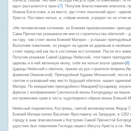
Валеса, сказав: «во имя Господа Иисуса Христа повелевает ти И
идол рассыпался в прах»
[7]
. Получив благословение епископа, п
Иоанна Богослова, а на месте, где стоял языческий идол - церк
Христа. Поставил келью, и, собрав иноков, учредил он на этом
«Не человеческим хотением, но Божиим произволением» приходи
Сама Пречистая указывала им место строительства обителей – 
на гору, там стоит икона Божией Матери» - услышал преподобный
Выполнив повеление, он увидел на одном из деревьев в необыкн
стоял перед ней как бы в состоянии исступления. После его земн
Получив указание Самой Царицы Небесной, «поставил преподоб
церковь и в ней явленную икону, себе же келью возле церкви»
[8]
Царицы Небесной к обители, принял из рук строителя боярина Ив
фамилии Овиновской). Преподобный Адриан Монзенский, после 
светом и указавшей ему место будущей обители, нашел одинокий
Матери. По инициативе преподобного Макария(Глухарева), изумле
фрески с изображением Смоленской иконы Богородицы на башне 
костромичами храм в честь чудотворного образа иконы Божьей М
Небесный покровитель Костромы, святой великомученик Федор Ст
Божией Матери князю Василию Ярославичу на Запрудне, в 1262 г.,
городу в знак благоволения к Костроме Самой Пречистой Богоро
удостоен был повеления Господа нашего Иисуса Христа и св. Ник