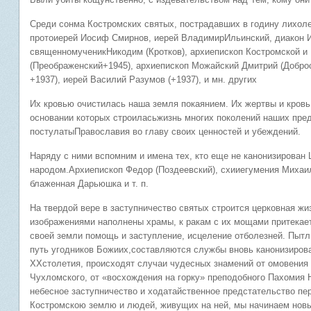
Среди сонма Костромских святых, пострадавших в годину лихол
протоиерей Иосиф Смирнов, иерей ВладимирИльинский, диакон И
священномученикНикодим (Кротков), архиепископ Костромской и 
(Преображенский+1945), архиепископ Можайский Дмитрий (Добро
+1937), иерей Василий Разумов (+1937), и мн. других
Их кровью очистилась наша земля покаянием. Их жертвы и кровь
основании которых строиласьжизнь многих поколений наших пре
постулатыПравославия во главу своих ценностей и убеждений.
Наряду с ними вспомним и имена тех, кто еще не канонизирован
народом.Архиепископ Федор (Поздеевский), схииегумения Михаи
блаженная Дарьюшка и т. п.
На твердой вере в заступничество святых строится церковная жи
изображениями наполнены храмы, к ракам с их мощами притекае
своей земли помощь и заступление, исцеление отболезней. Пыт
путь угодников Божиих,составляются службы вновь канонизиров
XXстолетия, происходят случаи чудесных знамений от омовения
Чухломского, от «восхождения на горку» преподобного Пахомия Н
небесное заступничество и ходатайственное предстательство пе
Костромскою землю и людей, живущих на ней, мы начинаем новы