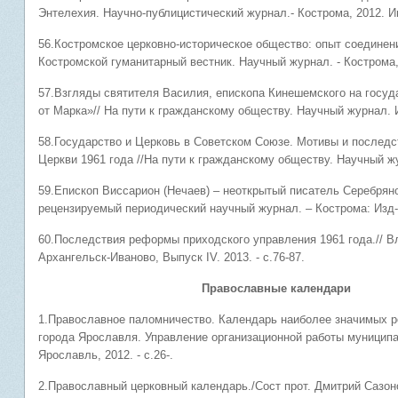
Энтелехия. Научно-публицистический журнал.- Кострома, 2012. Ию
56.Костромское церковно-историческое общество: опыт 
Костромской гуманитарный вестник. Научный журнал. - Кострома, 
57.Взгляды святителя Василия, епископа Кинешемского на госуд
от Марка»// На пути к гражданскому обществу. Научный журнал. Ив
58.Государство и Церковь в Советском Союзе. Мотивы и послед
Церкви 1961 года //На пути к гражданскому обществу. Научный журн
59.Епископ Виссарион (Нечаев) – неоткрытый писатель Серебряно
рецензируемый периодический научный журнал. – Кострома: Изд-во
60.Последствия реформы приходского управления 1961 года.// В
Архангельск-Иваново, Выпуск IV. 2013. - с.76-87.
Православные календари
1.Православное паломничество. Календарь наиболее значимых р
города Ярославля. Управление организационной работы муницип
Ярославль, 2012. - с.26-.
2.Православный церковный календарь./Сост прот. Дмитрий Сазонов