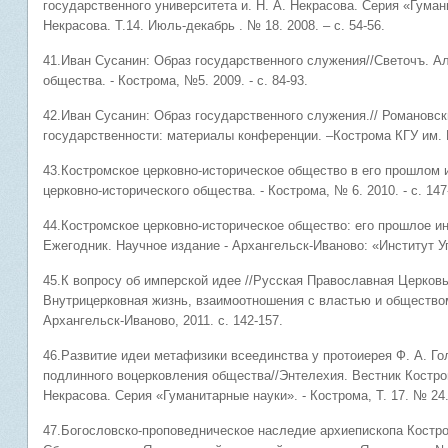
государственного университета и. Н. А. Некрасова. Серия «Гуман
Некрасова. Т.14. Июль-декабрь . № 18. 2008. – с. 54-56.
41.Иван Сусанин: Образ государственного служения//Светочъ. А
общества. - Кострома, №5. 2009. - с. 84-93.
42.Иван Сусанин: Образ государственного служения.// Романовск
государственности: материалы конференции. –Кострома КГУ им. Н.
43.Костромское церковно-историческое общество в его прошлом 
церковно-исторического общества. - Кострома, № 6. 2010. - с. 147
44.Костромское церковно-историческое общество: его прошлое и
Ежегодник. Научное издание - Архангельск-Иваново: «Институт Упр
45.К вопросу об имперской идее //Русская Православная Церковь
Внутрицерковная жизнь, взаимоотношения с властью и обществ
Архангельск-Иваново, 2011. с. 142-157.
46.Развитие идеи метафизики всеединства у протоиерея Ф. А. Г
подлинного воцерковления общества//Энтелехия. Вестник Костром
Некрасова. Серия «Гуманитарные науки». - Кострома, Т. 17. № 24. 2
47.Богословско-проповедническое наследие архиепископа Костром