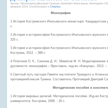
Автор: Протоиерей Дмитрий Сазонов, кандидат богословия, докторант О
февраля 2014
. Опубликовано в
Статьи
Монографии
1.История Костромского Ипатьевского монастыря. Кандидатская д
с.
2.История и историософия Костромского Ипатьевского мужского 
325 с.
3.История и историософия Костромского Ипатьевского мужского 
Кострома, 2012. – 388 с.
4.Платонов О. К., Сазонов Д. И., Мимясов М. Н. Моделирование з
духовности: монография – Ярославль: изд-во «Канцлер», 2013. – 
5.Светлый путь пастыря.Памяти настоятеля Троицкого и Успенск
протоиереяАлексия Тумина. Составитель Протоиерей Дмитрий Сазо
Методические пособия и конспект
1.История мировых религий. Методическое пособие. Изд-во Костр
университета; Кострома, 2008. - 26 с.