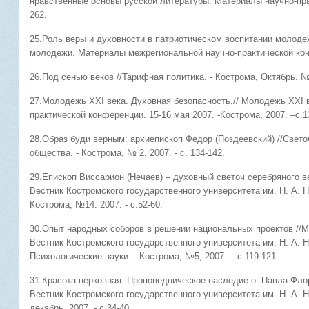
нравственные основы русской литературы. Материалы научно-практ
262.
25.Роль веры и духовности в патриотическом воспитании молодеж
молодежи. Материалы межрегиональной научно-практической конфе
26.Под сенью веков //Тарифная политика. - Кострома, Октябрь. №2
27.Молодежь XXI века. Духовная безопасность.// Молодежь XXI 
практической конференции. 15-16 мая 2007. -Кострома, 2007. –с.1
28.Образ буди верным: архиепископ Федор (Поздеевский) //Свет
общества. - Кострома, № 2. 2007. - с. 134-142.
29.Епископ Виссарион (Нечаев) – духовный светоч серебряного ве
Вестник Костромского государственного университета им. Н. А. Н
Кострома, №14. 2007. - с.52-60.
30.Опыт народных соборов в решении национальных проектов //
Вестник Костромского государственного университета им. Н. А. 
Психологические науки. - Кострома, №5, 2007. – с.119-121.
31.Красота церковная. Проповедническое наследие о. Павла Флор
Вестник Костромского государственного университета им. Н. А. 
декабрь. 2007. - с.34-40.