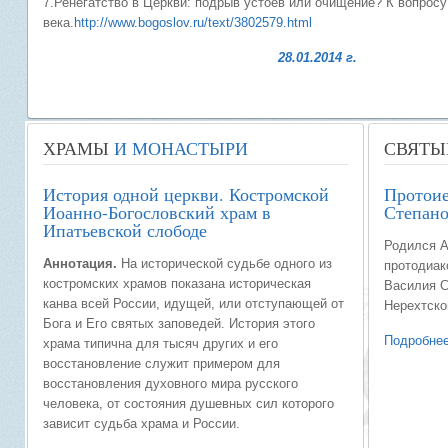
7.Ренегатство в Церкви: подрыв устоев или очищение? К вопросу
века.
http://www.bogoslov.ru/text/3802579.html
28.01.2014 г. пр
ХРАМЫ
И МОНАСТЫРИ
СВЯТЫ
История одной церкви. Костромской
Протоие
Иоанно-Богословский храм в
Степано
Ипатьевской слободе
Родился А
Аннотация.
На исторической судьбе одного из
протодиак
костромских храмов показана историческая
Василия С
канва всей России, идущей, или отступающей от
Нерехтско
Бога и Его святых заповедей. История этого
Подробнее
храма типична для тысяч других и его
восстановление служит примером для
восстановления духовного мира русского
человека, от состояния душевных сил которого
зависит судьба храма и России.