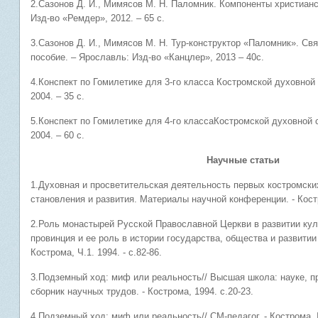
2.Сазонов Д. И., Мимясов М. Н. Паломник. Компоненты христиан
Изд-во «Ремдер», 2012. – 65 с.
3.Сазонов Д. И., Мимясов М. Н. Тур-конструктор «Паломник». Св
пособие. – Ярославль: Изд-во «Канцлер», 2013 – 40с.
4.Конспект по Гомилетике для 3-го класса Костромской духовной
2004. – 35 с.
5.Конспект по Гомилетике для 4-го классаКостромской духовной 
2004. – 60 с.
Научные статьи
1.Духовная и просветительская деятельность первых костромских
становления и развития. Материалы научной конференции. - Костро
2.Роль монастырей Русской Православной Церкви в развитии кул
провинция и ее роль в истории государства, общества и развити
Кострома, Ч.1. 1994. - с.82-86.
3.Подземный ход: миф или реальность// Высшая школа: науке, п
сборник научных трудов. - Кострома, 1994. с.20-23.
4.Подземный ход: миф или реальность// СМ-педагог. - Кострома, №