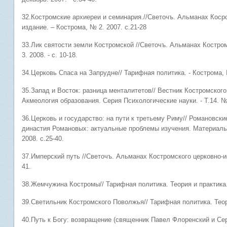
32.Костромские архиереи и семинария.//Светочъ. Альманах Коср
издание. – Кострома, № 2. 2007. с.21-28
33.Лик святости земли Костромской //Светочъ. Альманах Костро
3. 2008. - с. 10-18.
34.Церковь Спаса на Запрудне// Тарифная политика. - Кострома, №
35.Запад и Восток: разница менталитетов// Вестник Костромского
Акмеология образования. Серия Психологические науки. - Т.14. №1.
36.Церковь и государство: на пути к третьему Риму// Романовски
династия Романовых: актуальные проблемы изучения. Материалы 
2008. с.25-40.
37.Имперский путь //Светочъ. Альманах Костромского церковно-ис
41.
38.Жемчужина Костромы// Тарифная политика. Теория и практика. 
39.Светильник Костромского Поволжья// Тарифная политика. Теори
40.Путь к Богу: возвращение (священник Павел Флоренский и Сер