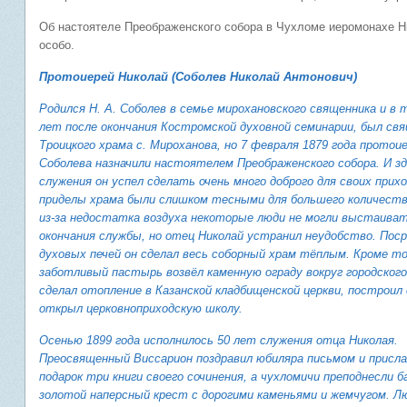
Об настоятеле Преображенского собора в Чухломе иеромонахе Н
особо.
Протоиерей Николай (Соболев Николай Антонович)
Родился Н. А. Соболев в семье мирохановского священника и в 
лет после окончания Костромской духовной семинарии, был св
Троицкого храма с. Мироханова, но 7 февраля 1879 года протои
Соболева назначили настоятелем Преображенского собора. И зд
служения он успел сделать очень много доброго для своих прих
приделы храма были слишком тесными для большего количеств
из-за недостатка воздуха некоторые люди не могли выстаиват
окончания службы, но отец Николай устранил неудобство. Пос
духовых печей он сделал весь соборный храм тёплым. Кроме то
заботливый пастырь возвёл каменную ограду вокруг городского
сделал отопление в Казанской кладбищенской церкви, построил
открыл церковно­приходскую школу.
Осенью 1899 года исполнилось 50 лет служения отца Николая.
Преосвященный Виссарион поздравил юбиляра письмом и присла
подарок три книги своего сочинения, а чухломичи преподнесли
золотой наперсный крест с дорогими каменьями и жемчугом. Л