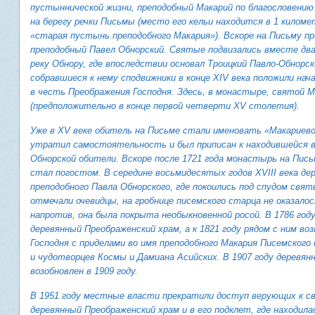
пустыннической жизни, преподобный Макарий по благословению
на берегу речки Письмы (место его кельи находится в 1 киломе
«старая пустынь преподобного Макария»). Вскоре на Письму пр
преподобный Павел Обнорский. Святые подвизались вместе дв
реку Обнору, где впоследствии основал Троицкий Павло-Обнорс
собравшиеся к нему сподвижники в конце XIV века положили нач
в честь Преображения Господня. Здесь, в монастыре, святой М
(предположительно в конце первой четверти XV столетия).
Уже в XV веке обитель на Письме стали именовать «Макариев
утратил самостоятельность и был приписан к находившейся в 
Обнорской обители. Вскоре после 1721 года монастырь на Пись
стал погостом. В середине восьмидесятых годов XVIII века де
преподобного Павла Обнорского, где покоились под спудом свя
отмечали очевидцы, на гробнице писемского старца не оказалось
напротив, она была покрыта необыкновенной росой. В 1786 год
деревянный Преображенский храм, а к 1821 году рядом с ним во
Господня с приделами во имя преподобного Макария Писемского
и чудотворцев Космы и Дамиана Асийских. В 1907 году деревян
возобновлен в 1909 году.
В 1951 году местные власти прекратили доступ верующих к с
деревянный Преображенский храм и в его подклет, где находилас