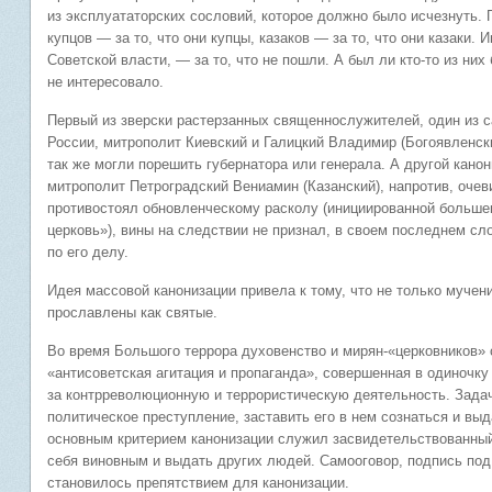
из эксплуататорских сословий, которое должно было исчезнуть. 
купцов — за то, что они купцы, казаков — за то, что они казаки
Советской власти, — за то, что не пошли. А был ли кто-то из ни
не интересовало.
Первый из зверски растерзанных священнослужителей, один из
России, митрополит Киевский и Галицкий Владимир (Богоявленски
так же могли порешить губернатора или генерала. А другой канон
митрополит Петроградский Вениамин (Казанский), напротив, очев
противостоял обновленческому расколу (инициированной больше
церковь»), вины на следствии не признал, в своем последнем с
по его делу.
Идея массовой канонизации привела к тому, что не только мучен
прославлены как святые.
Во время Большого террора духовенство и мирян-«церковников» с
«антисоветская агитация и пропаганда», совершенная в одиночку
за контрреволюционную и террористическую деятельность. Зада
политическое преступление, заставить его в нем сознаться и вы
основным критерием канонизации служил засвидетельствованный
себя виновным и выдать других людей. Самооговор, подпись под
становилось препятствием для канонизации.