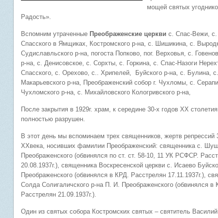
мощей святых угоднико
Радость».
Вспомним утраченные
Преображенские церкви
с. Спас-Вежи, с.
Спасского в Ямщиках, Костромского р-на, с. Шишикина, с. Вырод
Судиславльского р-на, погоста Попково, пог. Верховья, с. Говено
р-на, с. Денисовское, с. Сорхты, с. Горкина, с. Спас-Назоги Нерехт
Спасского, с. Орехово, с.. Хрипелей, Буйского р-на, с. Булина, с
Макарьевского р-на, Преображенский собор г. Чухломы, с. Серап
Чухломского р-на, с. Михайловского Кологривского р-на,
После закрытия в 1929г. храм, к середине 30-х годов ХХ столети
полностью разрушен.
В этот день мы вспоминаем трех священников, жертв репрессий 30
ХХвека, носивших фамилии Преображенский: священника с. Шуш
Преображенского (обвинялся по ст. ст. 58-10, 11 УК РСФСР. Расс
20.08.1937г.), священника Воскресенской церкви с. Исаево Буйско
Преображенского (обвинялся в КРД. Расстрелян 17.11.1937г.), св
Солда Солигаличского р-на П. И. Преображенского (обвинялся в 
Расстрелян 21.09.1937г.).
Один из святых собора Костромских святых – святитель Василий