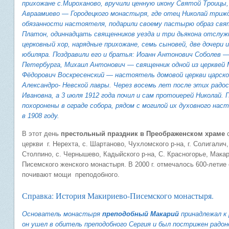
прихожане с.Мироханово, вручили ценную икону Святой Троицы
Авраамиево — Городецкого монастыря, где отец Николай триж
обязанности настоятеля, подарили своему пастырю образ св
Платон, одиннадцать священников уезда и три дьякона отслуж
церковный хор, нарядные прихожане, семь сыновей, две дочери
юбиляра. Поздравили его и братья: Иоанн Антонович Соболев 
Петербурга, Михаил Антонович — священник одной из церквей 
Фёдорович Воскресенский — настоятель домовой церкви царск
Александро- Невской лавры. Через восемь лет после этих рад
Ивановна, а 3 июля 1912 года почил и сам протоиерей Николай.
похоронены в ограде собора, рядом с могилой их духовного нас
в 1908 году.
В этот день
престольный праздник в Преображенском храме
с
церкви г. Нерехта, с. Шартаново, Чухломского р-на, г. Солигалич
Столпино, с. Чернышево, Кадыйского р-на, С. Красногорье, Мака
Писемского женского монастыря. В 2000 г. отмечалось 600-лети
почивают мощи преподобного.
Справка: История Макириево-Писемского монастыря.
Основатель монастыря
преподобный Макарий
принадлежал к 
он ушел в обитель преподобного Сергия и был пострижен радо