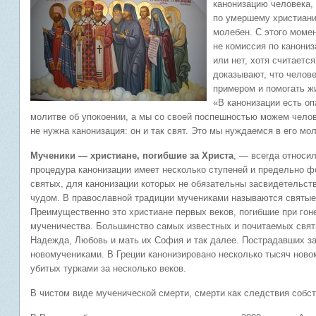
канонизацию человека, 
по умершему христиани
молебен. С этого моме
не комиссия по канониз
или нет, хотя считаетс
доказывают, что челов
примером и помогать ж
«В канонизации есть о
молитве об упокоении, а мы со своей поспешностью можем челов
не нужна канонизация: он и так свят. Это мы нуждаемся в его мо
Мученики — христиане, погибшие за Христа
, — всегда относил
процедура канонизации имеет несколько ступеней и предельно ф
святых, для канонизации которых не обязательны засвидетельст
чудом. В православной традиции мучениками называются святые
Преимущественно это христиане первых веков, погибшие при гоне
мученичества. Большинство самых известных и почитаемых святы
Надежда, Любовь и мать их София и так далее. Пострадавших за
новомучениками. В Греции канонизировано несколько тысяч новом
убитых турками за несколько веков.
В чистом виде мученической смерти, смерти как следствия собс