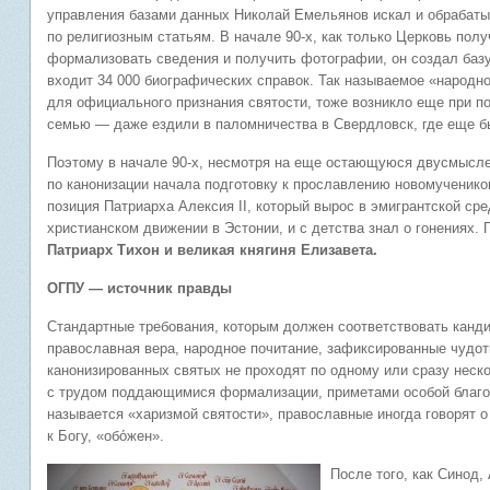
управления базами данных Николай Емельянов искал и обрабат
по религиозным статьям. В начале 90-х, как только Церковь пол
формализовать сведения и получить фотографии, он создал базу
входит 34 000 биографических справок. Так называемое «народн
для официального признания святости, тоже возникло еще при п
семью — даже ездили в паломничества в Свердловск, где еще б
Поэтому в начале 90-х, несмотря на еще остающуюся двусмысле
по канонизации начала подготовку к прославлению новомученико
позиция Патриарха Алексия II, который вырос в эмигрантской ср
христианском движении в Эстонии, и с детства знал о гонениях
Патриарх Тихон и великая княгиня Елизавета.
ОГПУ — источник правды
Стандартные требования, которым должен соответствовать канди
православная вера, народное почитание, зафиксированные чудот
канонизированных святых не проходят по одному или сразу неско
с трудом поддающимися формализации, приметами особой благода
называется «харизмой святости», православные иногда говорят о
к Богу, «обо́жен».
После того, как Синод