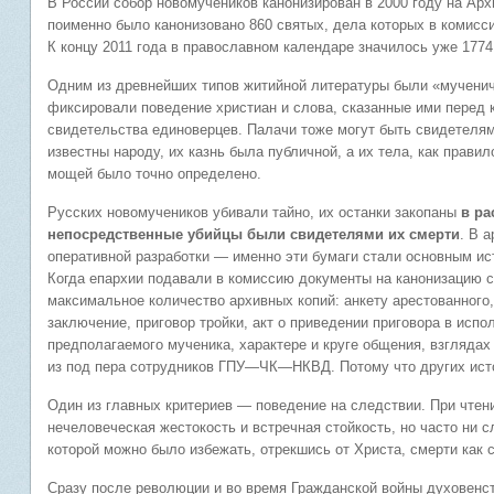
В России собор новомучеников канонизирован в 2000 году на Арх
поименно было канонизовано 860 святых, дела которых в комисси
К концу 2011 года в православном календаре значилось уже 177
Одним из древнейших типов житийной литературы были «мучениче
фиксировали поведение христиан и слова, сказанные ими перед 
свидетельства единоверцев. Палачи тоже могут быть свидетелям
известны народу, их казнь была публичной, а их тела, как прави
мощей было точно определено.
Русских новомучеников убивали тайно, их останки закопаны
в ра
непосредственные убийцы были свидетелями их смерти
. В 
оперативной разработки — именно эти бумаги стали основным ис
Когда епархии подавали в комиссию документы на канонизацию с
максимальное количество архивных копий: анкету арестованного,
заключение, приговор тройки, акт о приведении приговора в ис
предполагаемого мученика, характере и круге общения, взгляда
из под пера сотрудников ГПУ—ЧК—НКВД. Потому что других исто
Один из главных критериев — поведение на следствии. При чтен
нечеловеческая жестокость и встречная стойкость, но часто ни с
которой можно было избежать, отрекшись от Христа, смерти как 
Сразу после революции и во время Гражданской войны духовенств