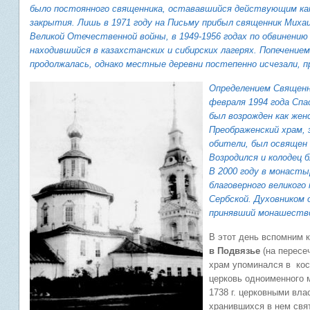
было постоянного священника, остававшийся действующим кам
закрытия. Лишь в 1971 году на Письму прибыл священник Михаи
Великой Отечественной войны, в 1949-1956 годах по обвинению
находившийся в казахстанских и сибирских лагерях. Попечение
продолжалась, однако местные деревни постепенно исчезали, 
Определением Священн
февраля 1994 года Сп
был возрожден как жен
Преображенский храм,
обители, был освящен 
Возродился и колодец 
В 2000 году в монасты
благоверного великого
Сербской. Духовником 
принявший монашество
В этот день вспомним 
в Подвязье
(на пересе
храм упоминался в кост
церковь одноименного м
1738 г. церковными вла
хранившихся в нем свя