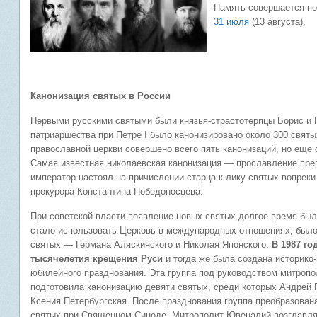
Память совершается по
31 июля
(13 августа).
Канонизация святых в России
Первыми русскими святыми были князья-страстотерпцы Борис и 
патриаршества при Петре I было канонизировано около 300 святы
православной церкви совершено всего пять канонизаций, но еще 
Самая известная николаевская канонизация — прославление преп
император настоял на причислении старца к лику святых вопрек
прокурора Константина Победоносцева.
При советской власти появление новых святых долгое время был
стало использовать Церковь в международных отношениях, было
святых — Германа Аляскинского и Николая Японского.
В 1987 го
тысячелетия крещения Руси
и тогда же была создана историко
юбилейного празднования. Эта группа под руководством митропо
подготовила канонизацию девяти святых, среди которых Андрей 
Ксения Петербургская. После празднования группа преобразова
святых при Священном Синоде. Митрополит Ювеналий возглавлял