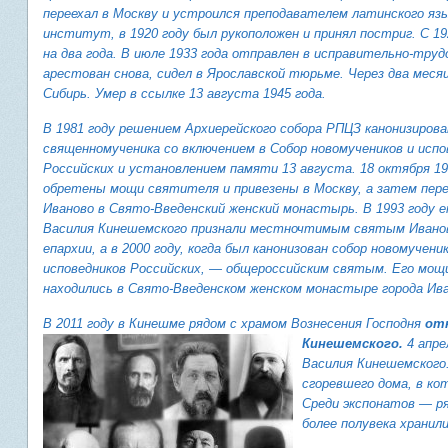
переехал в Москву и устроился преподавателем латинского язы
институт, в 1920 году был рукоположен и принял постриг. С 19
на два года. В июле 1933 года отправлен в исправительно-труд
арестован снова, сидел в Ярославской тюрьме. Через два месяц
Сибирь. Умер в ссылке 13 августа 1945 года.
В 1981 году решением Архиерейского собора РПЦЗ канонизирова
священномученика
со включением в
Собор новомучеников и испо
Российских
и установлением памяти 13 августа. 18 октября 19
обретены
мощи
святителя и привезены в Москву, а затем пер
Иваново в Свято-Введенский женский монастырь. В 1993 году е
Василия Кинешемского признали местночтимым святым Ивано
епархии, а в 2000 году, когда был канонизован собор новомучени
исповедников Российских, — общероссийским святым.
Его мощи
находились в Свято-Введенском женском монастыре города Ива
В 2011 году в Кинешме рядом с храмом Вознесения Господня
от
Кинешемского
.
4 апре
Василия Кинешемского
сгоревшего дома, в ко
Среди экспонатов —
р
более полувека хранил