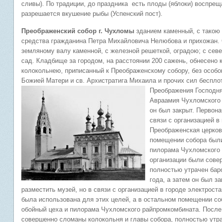
сливы). По традиции, до праздника есть плоды (яблоки) воспрещ
разрешается вкушение рыбы (Успенский пост).
Преображенский собор г. Чухломы
зданием каменный, с такою ж
средства гражданина Петра Михайловича Нелюбова и прихожан. 
земляному валу каменной, с железной решеткой, оградою; с севе
сад. Кладбище за городом, на расстоянии 200 сажень, обнесено 
колокольнею, приписанный к Преображенскому собору, без особог
Божией Матери и св. Архистратига Михаила и прочих сил бесплот
Преображения Господн
Авраамия Чухломского 
он был закрыт. Первона
связи с организацией в
Преображенская церков
помещении собора были
пилорама Чухломского 
организации были сове
полностью утрачен бар
года, а затем он был з
разместить музей, но в связи с организацией в городе электрост
была использована для этих целей, а в остальном помещении со
обойный цеха и пилорама Чухломского райпромкомбината. После 
совершенно сломаны колокольня и главы собора, полностью утра