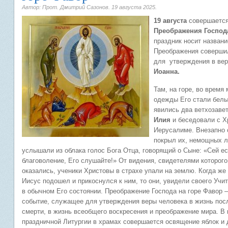
Автор: Прот. Дмитрий Сазонов.
19 августа 2025
.
19 августа
совершается
Преображения Господа
праздник носит названи
Преображения совершил
для утверждения в ве
Иоанна.
Там, на горе, во время
одежды Его стали белы
явились два ветхозаве
Илия
и беседовали с Х
Иерусалиме. Внезапно 
покрыл их, немощных л
услышали из облака голос Бога Отца, говорящий о Сыне: «Сей е
благоволение, Его слушайте!» От
видения, свидетелями которого
оказались, ученики Христовы в страхе упали на землю. Когда же
Иисус подошел и прикоснулся к ним, то они, увидели своего Учи
в обычном Его состоянии. Преображение Господа на горе Фавор –
событие, служащее для утверждения веры человека в жизнь пос
смерти, в жизнь всеобщего воскресения и преображение мира. В 
праздничной Литургии в храмах совершается освящение яблок и д