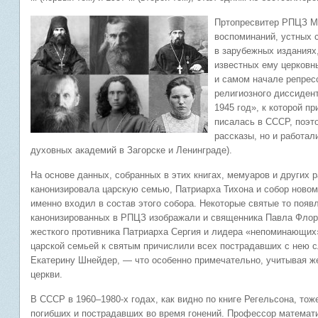
Пртопресвитер РПЦЗ М.
воспоминаний, устных 
в зарубежных изданиях
известных ему церковн
и самом начале репресс
религиозного диссиден
1945 год», к которой п
писалась в СССР, поэт
рассказы, но и работал
духовных академий в Загорске и Ленинграде).
На основе данных, собранных в этих книгах, мемуаров и других 
канонизировала царскую семью, Патриарха Тихона и собор новом
именно входил в состав этого собора. Некоторые святые то появл
канонизированных в РПЦЗ изображали и священника Павла Флор
жесткого противника Патриарха Сергия и лидера «непоминающих»
царской семьей к святым причислили всех пострадавших с нею с
Екатерину Шнейдер, — что особенно примечательно, учитывая 
церкви.
В СССР в 1960–1980-х годах, как видно по книге Регельсона, то
погибших и пострадавших во время гонений. Профессор математи