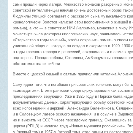
сами прошли через лагеря. Множество монахов разоренных монас
советской интеллигенции нянями (очень достоверный образ тако
Людмилы Улицкой совпадает с рассказом сына музыкального крит
хронологически Золотов написал свои воспоминания о жившей в 
романа), а кто — в советских НИИ (например, монахиня в миру И
монастыря была доктором биологических наук, занималась иссле
«Старчество в годы гонений», чтобы сохранить память о своем 
уникальной общине, которую он создал и окормлял в 1920–1930-е
в годы красного террора и репрессий, сохранялось и в семьях 
под корень: Правдолюбовы, Соколовы, Амбарцумовы хранили пам
обстоятельства их гибели.
Вместе с царской семьей к святым причислили католика Алоизия
Саму идею того, что погибшие при советских гонениях могут быть
«самиздатом». В эмигрантской среде циркулировали как воспоми
преследованиях верующих. Уже в 1925 году в Париже была издан
документальных данных, характеризующих борьбу советской комм
всех исповеданий и церквей» Александра Валентинова. Священни
и в Соловецком лагере особого назначения, и в ссылке в Зырянск
но и выехать из СССР через персидскую границу. Оказавшись за 
церкви (РПЦЗ) и написал труд «Новые мученики российские». Эт
м (первый том) и 1957-м (второй том), стал одним из бестселлер