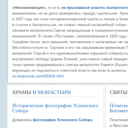
«Непоминающие»,
то есть
не признавшие власти митрополи
канонизованы, но их дела проверялись гораздо тщательнее. Ар
в 1937 году как член контрреволюционной группы в лагере в Кеме
в ссылке в Архангельске, он созвал «малый катакомбный собор»
объявили митрополита Сергия запрещенным в священнослужении, 
неканоничной. В своем «Послании», опубликованном в 1929 году
Серафим писал «все прещения, наложенные и налагаемые так 
Местоблюстителя м. Сергием и его так называемым временным П
митрополит Сергий и его единомышленники нарушили соборность,
внутреннюю свободу Церкви Божией, уничтожили самый принцип 
точки зрения придерживались святые митрополит Кирилл (Казанс
верующих не подчиняться советской власти как власти дьявола,
un.livejournal.com/620426.html
ХРАМЫ
И МОНАСТЫРИ
СВЯТЫ
Исторические фотографии Успенского
Почитан
Собора
Богомат
Добавлены
фотографии Успенского Собора
Почитание
в Ярослав