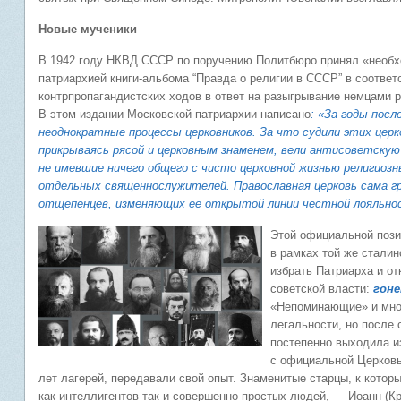
Новые мученики
В 1942 году НКВД СССР по поручению Политбюро принял «необх
патриархией книги-альбома “Правда о религии в СССР” в соответ
контрпропагандистских ходов в ответ на разыгрывание немцами р
В этом издании Московской патриархии написано
: «За годы пос
неоднократные процессы церковников. За что судили этих цер
прикрываясь рясой и церковным знаменем, вели антисоветску
не имевшие ничего общего с чисто церковной жизнью религиозн
отдельных священнослужителей. Православная церковь сама г
отщепенцев, изменяющих ее открытой линии честной лояльно
Этой официальной пози
в рамках той же стали
избрать Патриарха и о
советской власти:
гоне
«Непоминающие» и мног
легальности, но после 
постепенно выходила и
с официальной Церковь
лет лагерей, передавали свой опыт. Знаменитые старцы, к кото
как интеллигентов так и совершенно простых людей, — Иоанн (Кре