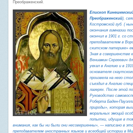
Преображенский.
Епископ Кинешемски
Преображенский
), св
Костромской губ. ( нын
окончания гимназии по
окончил в 1901 г. со с
преподавателем в Вор
скитском патерике» е
Зная в совершенстве к
Вениамин Сергеевич дл
уехал в Англию и в 191
основателя скаутского
произвела на него стол
съездил в Англию спец
лагерях. После этой п
Руководство самовосп
Роберта Баден-Пауэлла
природы», которая выш
моральных эмоций осо
попытки, идущие в том
внимания, как бы ни были они несовершенны», — написано в это
преподавателем иностранных языков и всеобщей истории в Мир