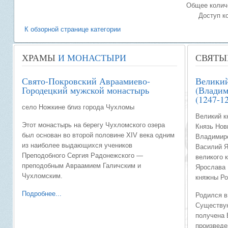
Общее количе
Доступ к
К обзорной странице категории
ХРАМЫ
И МОНАСТЫРИ
СВЯТЫ
Свято-Покровский Авраамиево-
Великий
Городецкий мужской монастырь
(Владим
(1247-12
село Ножкине близ города Чухломы
Великий к
Этот монастырь на берегу Чухломского озера
Князь Новг
был основан во второй половине XIV века одним
Владимиро
из наиболее выдающихся учеников
Василий 
Преподобного Сергия Радонежского —
великого 
преподобным Авраамием Галичским и
Ярослава 
Чухломским.
княжны Ро
Подробнее...
Родился в
Существую
получена 
произведе