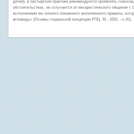
детей), в пастырской практике рекомендуется проявлять снисхо
обстоятельствах, не отлучается от евхаристического общения с
исполнением ею личного покаянного молитвенного правила, кот
исповедь» (Основы социальной концепции РПЦ. М., 2001. –с.91).