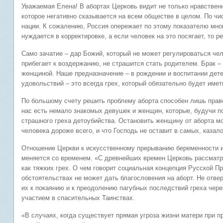
Уважаемая Елена! В абортах Церковь видит не только нравственн
которое негативно сказывается на всем обществе в целом. По ч
нации. К сожалению, Россия опережает по этому показателю мно
нуждается в корректировке, а если человек на это посягает, то 
Само зачатие – дар Божий, который не может регулироваться чел
прибегает к воздержанию, не страшится стать родителем. Брак 
женщиной. Наше предназначение – в рождении и воспитании детей
удовольствий – это всегда грех, который обязательно будет имет
По большому счету решить проблему аборта способен лишь право
нас есть немало знакомых девушек и женщин, которые, будучи 
страшного греха детоубийства. Остановить женщину от аборта мо
человека дороже всего, и что Господь не оставит в самых, каза
Отношение Церкви к искусственному прерыванию беременности и
меняется со временем. «С древнейших времен Церковь рассматр
как тяжких грех. О чем говорит социальная концепция Русской Пр
обстоятельствах не может дать благословения на аборт. Не отве
их к покаянию и к преодолению пагубных последствий греха чер
участием в спасительных Таинствах.
«В случаях, когда существует прямая угроза жизни матери при п