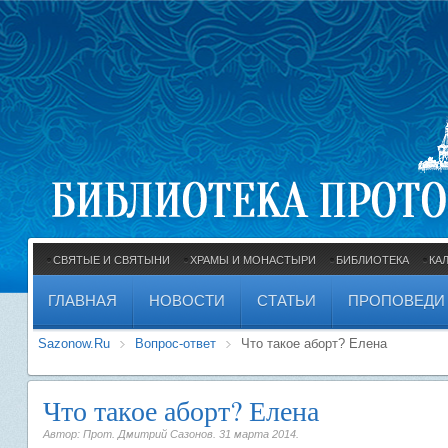
СВЯТЫЕ И СВЯТЫНИ
ХРАМЫ И МОНАСТЫРИ
БИБЛИОТЕКА
КА
ГЛАВНАЯ
НОВОСТИ
СТАТЬИ
ПРОПОВЕДИ
Sazonow.Ru
Вопрос-ответ
Что такое аборт? Елена
Что такое аборт? Елена
Автор: Прот. Дмитрий Сазонов.
31 марта 2014
.