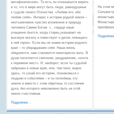
метафизическое». То есть он отказывался верить
На этом м
в то, что в мире могут быть люди, равнодушные
Сильвестр
к судьбе своего Отечества. «Любим его, ибо
монастырь
любим себя». Интерес к истории родной земли –
Монастырь
неотъемлемое чувство вложенное в природу
преобразо
человека Самим Богом. «…сердце наше
учащенно бьется, когда старец указывает на
Подробнее
высокую могилу и повествует о делах лежащего
в ней героя». Если мы не знаем истории родного
края – то обкрадываем себя. Наша жизнь
обедняется, нам становится неинтересно жить. В
душе поселяется смятение, раздражение, «охота
к перемене мест». И, наоборот, если ты судьбой
заброшен в новые края, или, тем паче, вырос
здесь, то узнай его историю, познакомься с
людьми и событиями – и ты полюбишь эту
землю и вместе с этим обретешь то состояние
духа, без которого невозможно быть на этой
земле счастливым.
Подробнее...