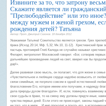
Извините за то, что затрону весь
Скажите является ли гражданский
"Прелюбодействие" или это иное?
между мужем и женой грехом, ес
рождения детей? Татьяна
Автор: Прот. Дмитрий Сазонов.
18 декабря 2012
.
Уважаемая Татьяна! Сожительство является грехом. Грех прелюб
брака (Исход 20:14; Мф. 5,32; Мк.10, 11-12). Христианский бра
пастырь протоиерей Глеб Каледа не случайно называл христиан
Филарет, митрополит Московский говорил: «Бог, сотворив первых
дальнейшее произведение людей на свет, вверил как бы продолж
дар!».
Далее развивая свою мысль, он полагает, что для жизни в семье
«Чувствительное и любящее сердце надобно возвысить от любви 
связи семейные, не погрязло совсем в одной естественной любви.
благословении Его, которое имеем или получаем, и надежду бла
дела природы духом благодати». И, если, повинуясь взаимному
свои судьбы в браке, то на смену ему должны придти иные, нам
чувства первых дней. Если этого не происходит, законы падшей 
ни того, что в мире… И мир проходит и похоть его, а исполняющи