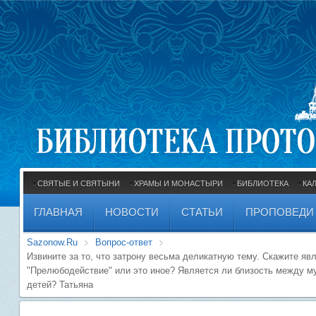
СВЯТЫЕ И СВЯТЫНИ
ХРАМЫ И МОНАСТЫРИ
БИБЛИОТЕКА
КА
ГЛАВНАЯ
НОВОСТИ
СТАТЬИ
ПРОПОВЕДИ
Sazonow.Ru
Вопрос-ответ
Извините за то, что затрону весьма деликатную тему. Скажите яв
"Прелюбодействие" или это иное? Является ли близость между м
детей? Татьяна