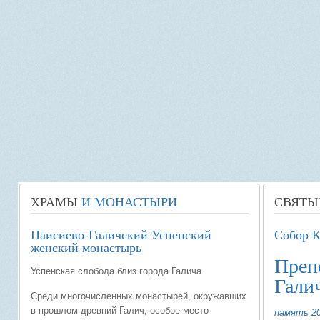
ХРАМЫ
И МОНАСТЫРИ
СВЯТЫ
Паисиево-Галичский Успенский
Собор К
женский монастырь
Преп
Успенская слобода близ города Галича
Гали
Среди многочисленных монастырей, окружавших
в прошлом древний Галич, особое место
память 20