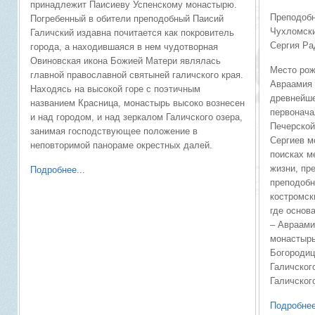
принадлежит Паисиеву Успенскому монастырю.
Преподоб
Погребенный в обители преподобный Паисий
Чухломски
Галичский издавна почитается как покровитель
Сергия Ра
города, а находившаяся в нем чудотворная
Овиновская икона Божией Матери являлась
Место рож
главной православной святыней галичского края.
Авраамия 
Находясь на высокой горе с поэтичным
древнейше
названием Красница, монастырь высоко вознесен
первонача
и над городом, и над зеркалом Галичского озера,
Печерской
занимая господствующее положение в
Сергиев м
неповторимой панораме окрестных далей.
поисках м
жизни, пр
Подробнее...
преподобн
костромск
где основ
– Авраами
монастырь
Богородиц
Галичског
Галичског
Подробнее