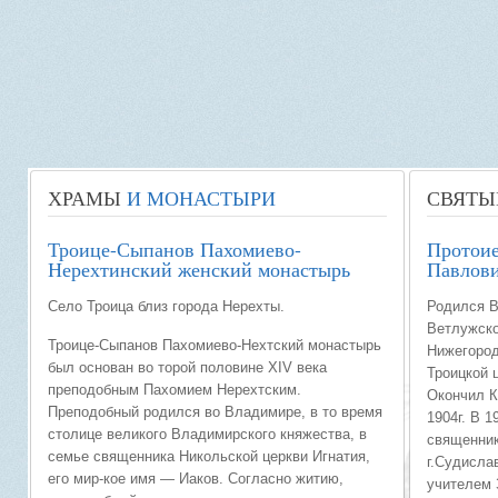
ХРАМЫ
И МОНАСТЫРИ
СВЯТЫ
Троице-Сыпанов Пахомиево-
Протоие
Нерехтинский женский монастырь
Павлови
Село Троица близ города Нерехты.
Родился В
Ветлужско
Троице-Сыпанов Пахомиево-Нехтский монастырь
Нижегород
был основан во торой половине XIV века
Троицкой 
преподобным Пахомием Нерехтским.
Окончил 
Преподобный родился во Владимире, в то время
1904г. В 1
столице великого Владимирского княжества, в
священник
семье священника Никольской церкви Игнатия,
г.Судисла
его мир-кое имя — Иаков. Согласно житию,
учителем 