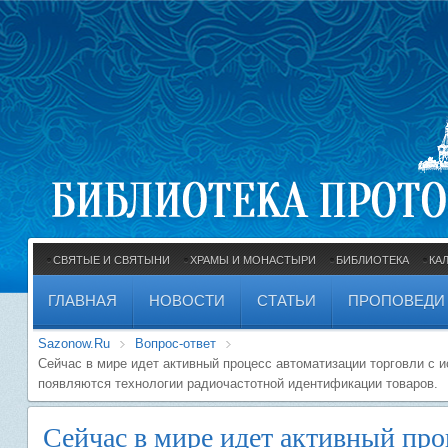
СВЯТЫЕ И СВЯТЫНИ
ХРАМЫ И МОНАСТЫРИ
БИБЛИОТЕКА
КА
ГЛАВНАЯ
НОВОСТИ
СТАТЬИ
ПРОПОВЕДИ
Sazonow.Ru
Вопрос-ответ
Сейчас в мире идет активный процесс автоматизации торговли с 
появляются технологии радиочастотной идентификации товаров.
Сейчас в мире идет активный про