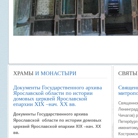
ХРАМЫ
И МОНАСТЫРИ
СВЯТЫ
Документы Государственного архива
Священ
Ярославской области по истории
митропо
домовых церквей Ярославской
епархии XIX –нач. ХХ вв.
Священно
Ленинград
Документы Государственного архива
Чичагов) р
Ярославской области по истории домовых
Петербург
церквей Ярославской епархии XIX –нач. ХХ
именитому
вв.
Костромск