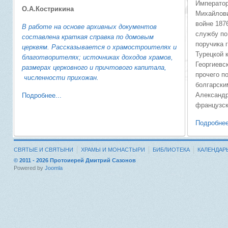
Император
О.А.Кострикина
Михайлови
войне 187
В работе на основе архивных документов
службу по
составлена краткая справка по домовым
поручика 
церквям. Рассказывается о храмостроителях и
Турецкой 
благотворителях; источниках доходов храмов,
Георгиевс
размерах церковного и причтового капитала,
прочего п
численности прихожан.
болгарски
Александр
Подробнее...
французск
Подробнее
СВЯТЫЕ И СВЯТЫНИ
ХРАМЫ И МОНАСТЫРИ
БИБЛИОТЕКА
КАЛЕНДАР
© 2011 - 2026 Протоиерей Дмитрий Сазонов
Powered by
Joomla