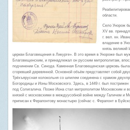
Реабилитирован
области.
Село Унорож бы
XV вв. принадл
г. вел. кн. Ив
владение в Уно
князь великий 
церкви Благовещения в Ликурге». В это время в Унороже был му
Благовещенским, и принадлежал он русским митрополитам, впосл
подчинении Св. Синода. Каменная Благовещенская церковь была
сгоревшей деревянной. Основной объём представляет собой дву
Трёхъярусная колокольня со шпилем соединена с храмом двухп
Богородицы и Ионы Московского. Здесь, в 1449 г. был пострижен
под Солигалича. Позже Иона стал митрополитом Московским и в
князей с московскими в междуусобной войне между Галичем и Мо
приписан к Ферапонтову монастырю (сейчас с. Ферапонт в Буйско