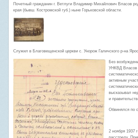
Почетный гражданин г. Ветлуги Владимир Михайлович Власов роди
края (бывш. Костромской губ.) ныне Горьковской области.
Служил в Благовещенской церкви с. Унорож Галичского р-на Яро
Без возбуждени
УНКВД Власов а
систематическо
активным участ
систематически
высказывал нед
и правительст
Обвинялся по с
2 ноября 1937 
расстрелу. При