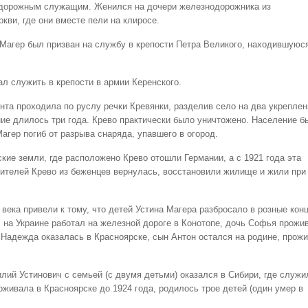
одорожным служащим. Женился на дочери железнодорожника из
кви, где они вместе пели на клиросе.
Магер был призван на службу в крепости Петра Великого, находившуюс
л служить в крепости в армии Керенского.
та проходила по руслу речки Кревянки, разделив село на два укрепле
ние длилось три года. Крево практически было уничтожено. Население б
агер погиб от разрыва снаряда, упавшего в огород.
кие земли, где расположено Крево отошли Германии, а с 1921 года эта
ителей Крево из беженцев вернулась, восстановили жилище и жили при
века привели к тому, что детей Устина Магера разбросало в розные кон
на Украине работал на железной дороге в Конотопе, дочь Софья прожи
ь Надежда оказалась в Красноярске, сын Антон остался на родине, прож
лий Устинович с семьей (с двумя детьми) оказался в Сибири, где служи
живала в Красноярске до 1924 года, родилось трое детей (один умер в