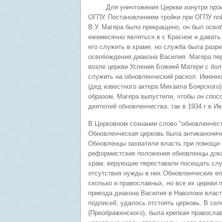
Для уничтожения Церкви изнутри происх
ОГПУ. Постановлением тройки при ОГПУ поИ
В.У. Магера было прекращено, он был осво
ежемесячно являться в с Красное и дават
его служить в храме, но служба была разре
освобождения диакона Василия. Магера пе
возле церкви Успения Божией Матери с бол
служить на обновленческий раскол. Именн
(дед известного актера Михаила Боярского
образом, Магера выпустили, чтобы он спос
деятелей обновленчества. так в 1934 г в 
В Церковном сознании слово "обновленчест
Обновленческая церковь была антиканоничн
Обновленцы захватили власть при помощи 
реформистские положения обновленцы дока
храм, верующие переставали посещать слу
отсутствия нужды в них.Обновленческих епа
сколько и православных, но все их церкви 
приезда диакона Василия в Наволоки влас
подписей, удалось отстоять церковь. В се
(Преображенского), была крепкая правосла