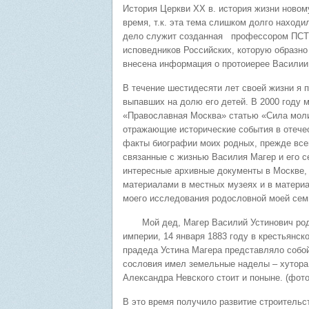
История Церкви ХХ в. история жизни новом
время, т.к. эта тема слишком долго наход
дело служит созданная профессором ПСТ
исповедников Российских, которую образно
внесена информация о протоиерее Василии
В течение шестидесяти лет своей жизни я п
выпавших на долю его детей. В 2000 году 
«Православная Москва» статью «Сила молит
отражающие исторические события в отечес
факты биографии моих родных, прежде всег
связанные с жизнью Василия Магер и его с
интересные архивные документы в Москве, 
материалами в местных музеях и в материа
моего исследования родословной моей семь
Мой дед, Магер Василий Устинович родил
империи, 14 января 1883 году в крестьянск
прадеда Устина Магера представляло собой
сословия имел земельные наделы – хутора.
Александра Невского стоит и поныне. (фото
В это время получило развитие строительс