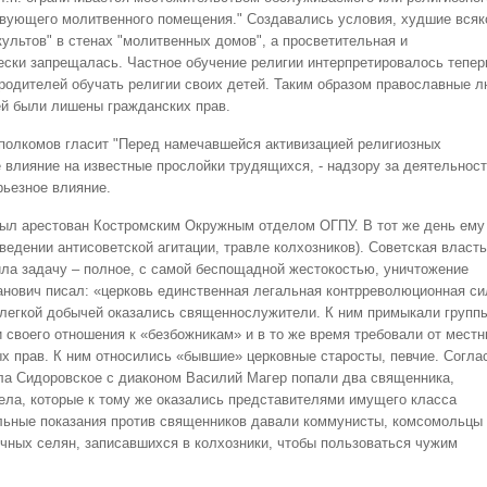
вующего молитвенного помещения." Создавались условия, худшие всяк
ультов" в стенах "молитвенных домов", а просветительная и
ески запрещалась. Частное обучение религии интерпретировалось тепер
родителей обучать религии своих детей. Таким образом православные 
ей были лишены гражданских прав.
комов гласит "Перед намечавшейся активизацией религиозных
влияние на известные прослойки трудящихся, - надзору за деятельнос
рьезное влияние.
 был арестован Костромским Окружным отделом ОГПУ. В тот же день ему
ведении антисоветской агитации, травле колхозников). Советская власть
ла задачу – полное, с самой беспощадной жестокостью, уничтожение
ганович писал: «церковь единственная легальная контрреволюционная си
 легкой добычей оказались священнослужители. К ним примыкали групп
и своего отношения к «безбожникам» и в то же время требовали от мест
х прав. К ним относились «бывшие» церковные старосты, певчие. Согла
ела Сидоровское с диаконом Василий Магер попали два священника,
ела, которые к тому же оказались представителями имущего класса
льные показания против священников давали коммунисты, комсомольцы 
чных селян, записавшихся в колхозники, чтобы пользоваться чужим