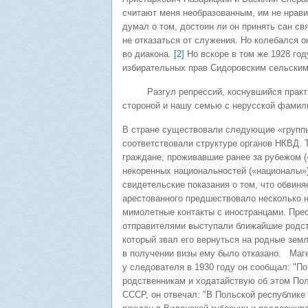
считают меня необразованным, им не нрави
думал о том, достоин ли он принять сан с
не отказаться от служения. Но колебался 
во диакона.
[2]
Но вскоре в том же 1928 го
избирательных прав Сидоровским сельским
Разгул репрессий, коснувшийся практиче
стороной и нашу семью с нерусской фамил
В стране существовали следующие «группы 
соответствовали структуре органов НКВД. 
граждане, проживавшие ранее за рубежом (
некоренных национальностей («националы»)
свидетельские показания о том, что обви
арестованного предшествовало несколько н
мимолетные контакты с иностранцами. Прест
отправителями выступали ближайшие родств
который звал его вернуться на родные зем
в получении визы ему было отказано. Маге
у следователя в 1930 году он сообщал: "По
родственникам и ходатайствую об этом Пол
СССР, он отвечал: "В Польской республике