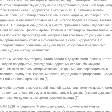
ет связь с братом, живущим в Вильно, наряду с немецкой фамилией,
б этом свидетельствуют документы следственного дела 1930 года, ког
уппы жителей села Сидоровское. Николюхин И.Н., сапожник артели
аниях сообщил: "Магер приехал к нам в село недавно, но говорил, что
подданным. И что имеет справку от РИК и скоро поедет в Польшу. Бывает
пов А.Н. с которым они друзья, и вместе приехали в село Сидоровское."
ывшим офицером Царской армии Поповым Александром Николаевичем, к
жена польского происхождения, который стал крестным отцом у его сына
ем организованной группы антисоветчиков в селе Сидоровское. По
 предъявленных обвинений не существует, но суровый приговор был
 его судьбе никому не известно.
ых массовому террору, стала работа с документами, причем не тол
х кадров предприятий, учреждений, адресных столах, На каждого
ли в нем оказывались компрометирующие данные, оно переводились в
 правило, группу лиц. Известны случаи, когда дела формировались «за
ты той или иной организации.
[6]
 и любая другая, ставила своей главной целью уничтожение церкви, сем
тво сектам, внесение смуты в православную Церковь, («живая церковь»)
ничтожения духовного стержня русского народа.
[7]
04.1929г определено "Район деятельности служителей культа,
 т.п. ограничивается местожительством обслуживаемого или религиозног