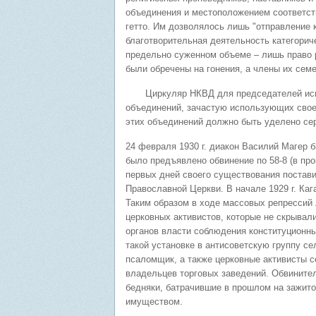
объединения и местоположением соответст
гетто. Им дозволялось лишь "отправление к
благотворительная деятельность категорич
предельно суженном объеме – лишь право 
были обречены на гонения, а члены их сем
Циркуляр НКВД для председателей испол
объединений, зачастую использующих свое 
этих объединений должно быть уделено се
24 февраля 1930 г. диакон Василий Магер
было предъявлено обвинение по 58-8 (в про
первых дней своего существования постави
Православной Церкви. В начале 1929 г. Ка
Таким образом в ходе массовых репрессий
церковных активистов, которые не скрывал
органов власти соблюдения конституционны
такой установке в антисоветскую группу с
псаломщик, а также церковные активисты с
владельцев торговых заведений. Обвините
бедняки, батрачившие в прошлом на зажито
имуществом.