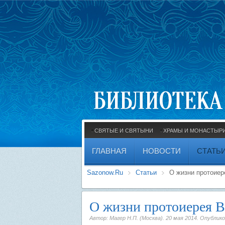
СВЯТЫЕ И СВЯТЫНИ
ХРАМЫ И МОНАСТЫР
ГЛАВНАЯ
НОВОСТИ
СТАТЬ
Sazonow.Ru
Статьи
О жизни протоиер
О жизни протоиерея В
Автор: Магер Н.П. (Москва).
20 мая 2014
. Опублик