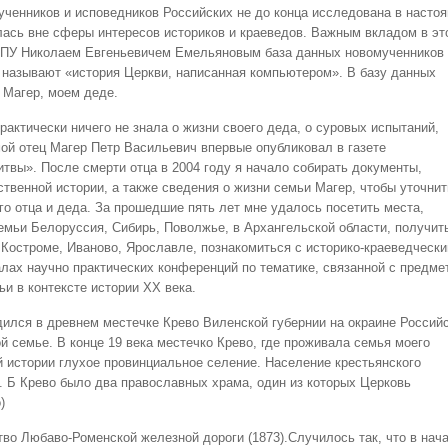
ученников и исповедников Российских не до конца исследована в насто
илась вне сферы интересов историков и краеведов. Важным вкладом в эт
ПУ Николаем Евгеньевичем Емельяновым база данных новомученников 
 называют «история Церкви, написанная компьютером». В базу данных
 Магер, моем деде.
рактически ничего не знала о жизни своего деда, о суровых испытаний,
мой отец Магер Петр Васильевич впервые опубликовал в газете
вы». После смерти отца в 2004 году я начало собирать документы,
твенной истории, а также сведения о жизни семьи Магер, чтобы уточнит
о отца и деда. За прошедшие пять лет мне удалось посетить места,
емьи Белоруссия, Сибирь, Поволжье, в Архангельской области, получит
Костроме, Иваново, Ярославле, познакомиться с историко-краеведческ
лах научно практических конференций по тематике, связанной с предме
и в контексте истории ХХ века.
ся в древнем местечке Крево Виленской губернии на окраине Россий
ой семье. В конце 19 века местечко Крево, где проживала семья моего
 истории глухое провинциальное селение. Население крестьянского
 Б Крево было два православных храма, один из которых Церковь
)
тво Любаво-Роменской железной дороги (1873).Случилось так, что в нач