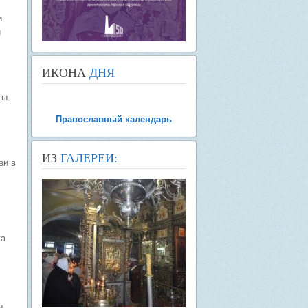
и
и
ИКОНА
ДНЯ
ты.
Православный календарь
ИЗ
ГАЛЕРЕИ:
ви в
га
ы