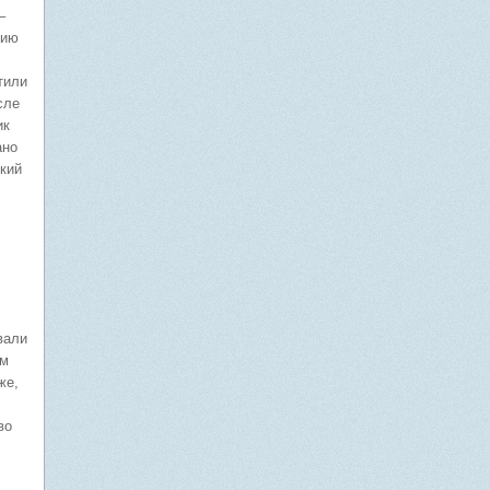
–
нию
тили
сле
ик
ано
кий
вали
ом
же,
во