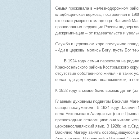
Семья проживала в железнодорожном район
кладбищенская церковь, построенная в 1909 
отпевали умершего младенца. Василий Маге
православных верующих России подверглис
дискриминации – от издевательств и уволь
Служба в церковном хоре послужила повод
«Иди в церковь, молись Богу, пусть Бог теб
В 1924 году семья переехала на родину 
Красносельского района Костромского округ
отсутствие собственного жилья - в таких у
селах, где дед служил псаломщиком, а пот
К 1932 году в семье было восемь детей (из
Главным духовным подвигом Василия Магера
священнослужителя. В 1924 году Василия М
села Никольскаго-Аладьиных (ныне Приволж
превосходные псаломщики: они читали чет
церковнославянский язык. В 1928г. из с.С
Василию Магеру занять освободившуюся д
Аристархович Назарицкий и Василий Сперан