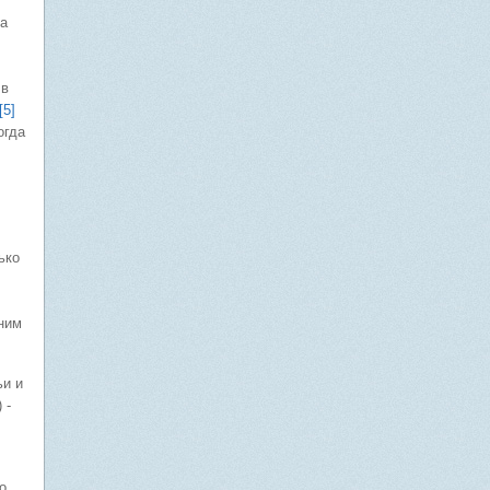
да
 в
[5]
огда
ько
дним
ьи и
 -
о