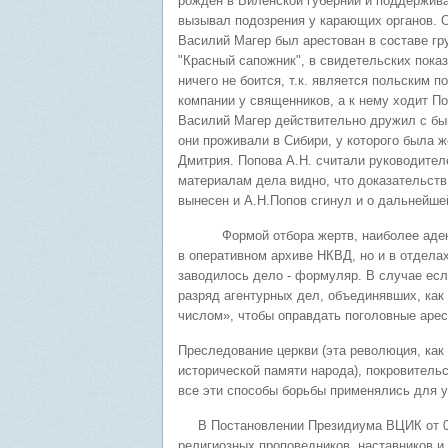
рожден в Виленской губернии и поддержива
вызывал подозрения у карающих органов. О
Василий Магер был арестован в составе гр
"Красный сапожник", в свидетельских показ
ничего не боится, т.к. является польским 
компании у священников, а к нему ходит По
Василий Магер действительно дружил с б
они проживали в Сибири, у которого была 
Дмитрия. Попова А.Н. считали руководител
материалам дела видно, что доказательств
вынесен и А.Н.Попов сгинул и о дальнейшей
Формой отбора жертв, наиболее адекватн
в оперативном архиве НКВД, но и в отдела
заводилось дело - формуляр. В случае ес
разряд агентурных дел, объединявших, как
числом», чтобы оправдать поголовные арес
Преследование церкви (эта революция, как
исторической памяти народа), покровительс
все эти способы борьбы применялись для у
В Постановлении Президиума ВЦИК от 06.
религиозных проповедников, наставников и