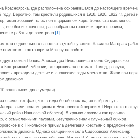
а Красноярска, где расположена сохранившаяся до настоящего времен
году. Вероятно, там крестили родившихся в 1918, 1920, 1922 г.г. детей 
р, имея хороший голос пел в церковном хоре. Более ста миллионов
ь, все без исключения, разнообразным гонениям, притеснениям,
нения с работы до расстрела.
[1]
ом для недовольного начальства,чтобы уволить Василия Магера с рабо
е поможет» - так говорили Магеру на работе.
друга семьи Попова Александра Николаевича в село Сидоровское
а Костромской губернии, где проживала его мать. Голод, разруха,
словиях проходили детские и юношеские годы моего отца. Жили при церк
ом диаконом.
 10 родившихся двое умерли).
 явился тот факт, что в годы богоборчества, он выбрал путь
агера взяли псаломщиком в Николаевской церкви VII Нерехтского окру
ский район Ивановской области). В храмах служили как правило
ко, с осмысленными паузами, безупречно знали служебный обиход,
идоровское в с.Никольское прибыла делегация крестьян с предложением
олжность диакона. Однако священники села Сидоровског Александр
ский, составлявшие круг общения Магера В.У., по его мнению, что "Поп