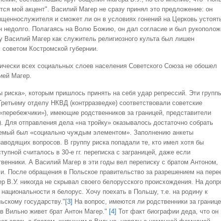
тся мой акцент". Василий Магер не сразу принял это предложение: он
вященнослужителя и сможет ли он в условиях гонений на Церковь устоят
он недолго. Полагаясь на Волю Божию, он дал согласие и был рукополож
ду Василий Магер как служитель религиозного культа был лишен
 советом Костромской губернии.
ски всех социальных слоев населения Советского Союза не обошел
ией Магер.
риска», которым пришлось принять на себя удар репрессий. Эти групп
Третьему отделу НКВД (контрразведке) соответствовали советские
«перебежчики»), имеющие родственников за границей, представители
. Для отправления дела «на тройку» оказывалось достаточно собрать
няемый был «социально чуждым элементом». Заполнению анкеты
аводящих вопросов. В группу риска попадали те, кто имел хотя бы
упной считалось в 30-е гг. переписка с заграницей, даже если
енники. А Василий Магер в эти годы вел переписку с братом Антоном,
ли. После обращения в Польское правительство за разрешением на пере
р В.У. никогда не скрывал своего белорусского происхождения. На допр
 национальности я белорус. Хочу поехать в Польшу, т.е. на родину к
ьскому государству."
[3]
На вопрос, имеются ли родственники за границ
 в Вильно живет брат Антон Магер."
[4]
Тот факт биографии деда, что он