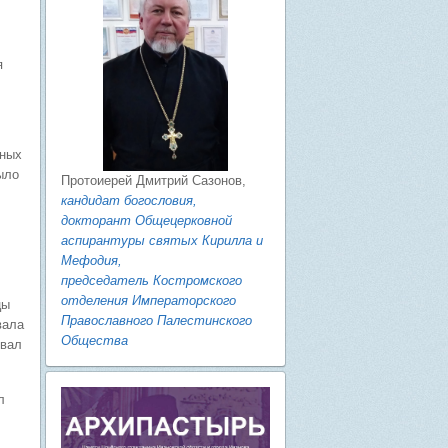
я
нных
ыло
Протоиерей Дмитрий Сазонов,
кандидат богословия,
докторант Общецерковной
аспирантуры святых Кирилла и
Мефодия,
председатель Костромского
отделения Императорского
цы
Православного Палестинского
вала
Общества
ивал
л