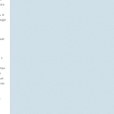
ого
ь в
люди
тью
 с
ла».
ы
ных
сно
-