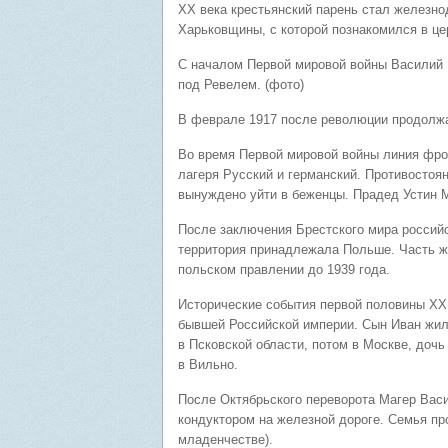
ХХ века крестьянский парень стал железн
Харьковщины, с которой познакомился в цер
С началом Первой мировой войны Василий 
под Ревелем. (фото)
В феврале 1917 после революции продолжа
Во время Первой мировой войны линия фрон
лагеря Русский и германский. Противостоя
вынуждено уйти в беженцы. Прадед Устин М
После заключения Брестского мира российс
территория принадлежала Польше. Часть ж
польском правлении до 1939 года.
Исторические события первой половины ХХ 
бывшей Российской империи. Сын Иван жил 
в Псковской области, потом в Москве, доч
в Вильно.
После Октябрьского переворота Магер Васи
кондуктором на железной дороге. Семья про
младенчестве).