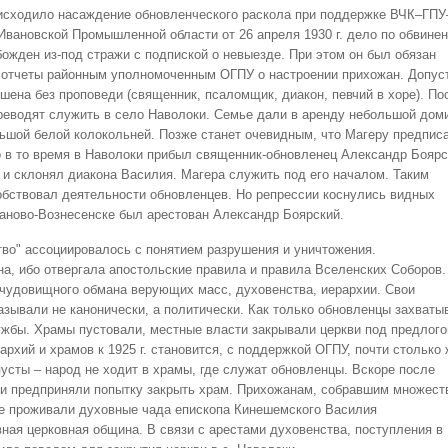
одило насаждение обновленческого раскола при поддержке ВЧК–ГПУ
вановской Промышленной области от 26 апреля 1930 г. дело по обвине
божден из-под стражи с подпиской о невыезде. При этом он был обязан
ь отчеты районным уполномоченным ОГПУ о настроении прихожан. Допус
шена без проповеди (священник, псаломщик, диакон, певчий в хоре). По
реводят служить в село Наволоки. Семье дали в аренду небольшой дом
ьшой белой колокольней. Позже станет очевидным, что Магеру предпис
о в то время в Наволоки прибыл священник-обновленец Александр Боярс
) и склонял диакона Василия. Магера служить под его началом. Таким
обствовал деятельности обновленцев. Но репрессии коснулись видных
Иваново-Вознесенске был арестован Александр Боярский.
во" ассоциировалось с понятием разрушения и уничтожения.
а, ибо отвергала апостольские правила и правила Вселенских Соборов.
чудовищного обмана верующих масс, духовенства, иерархии. Свои
зывали не канонически, а политически. Как только обновленцы захваты
жбы. Храмы пустовали, местные власти закрывали церкви под предлог
рхий и храмов к 1925 г. становится, с поддержкой ОГПУ, почти столько 
пусты – народ не ходит в храмы, где служат обновленцы. Вскоре после
ти предприняли попытку закрыть храм. Прихожанам, собравшим множест
ле проживали духовные чада епископа Кинешемского Василия
вная церковная община. В связи с арестами духовенства, поступления в