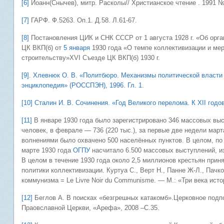
[6]
Иоанн(Снычев), митр. Расколы// Христианское чтение . 1991 № 
[7]
ГАРФ. Ф.5263. Оп.1. Д.58. Л.61-67.
[8]
Постановления ЦИК и СНК СССР от 1 августа 1928 г. «Об орга
ЦК ВКП(б) от
5 января
1930 года «О темпе коллективизации и ме
строительству»XVI Съезде ЦК ВКП(б) 1930 г.
[9]
.
Хлевнюк О. В. «Политбюро. Механизмы политической власти в
энциклопедия» (РОССПЭН), 1996. Гл. 1
.
[10]
Сталин И. В. Сочинения. «Год Великого перелома. К ХII год
[11]
В январе 1930 года было зарегистрировано 346 массовых выст
человек, в феврале — 736 (220 тыс.), за первые две недели марта
волнениями было охвачено 500 населённых пунктов. В целом, по с
марте 1930 года
ОГПУ
насчитало 6.500 массовых выступлений, и
В целом в течение 1930 года около 2,5 миллионов крестьян приня
политики коллективизации. Куртуа С., Верт Н., Панне Ж-Л., Пачко
коммунизма = Le Livre Noir du Communisme. — М.: «Три века истор
[12]
Беглов А. В поисках «безгрешных катакомб».Церковное подп
Праовславной Церкви, «Арефа», 2008 –С.35.