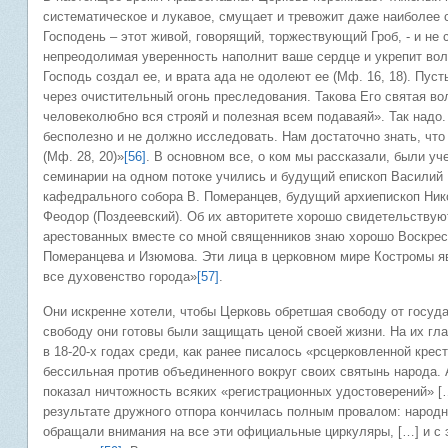
систематическое и лукавое, смущает и тревожит даже наиболее с
Господень – этот живой, говорящий, торжествующий Гроб, - и не
непреодолимая уверенность наполнит ваше сердце и укрепит во
Господь создал ее, и врата ада не одолеют ее (Мф. 16, 18). Пус
через очистительный огонь преследования. Такова Его святая в
человеколюбно вся строяй и полезная всем подаваяй». Так надо
бесполезно и не должно исследовать. Нам достаточно знать, что
(Мф. 28, 20)»
[56]
. В основном все, о ком мы рассказали, были у
семинарии на одном потоке учились и будущий епископ Василий
кафедрального собора В. Померанцев, будущий архиепископ Ник
Феодор (Поздеевский). Об их авторитете хорошо свидетельствую
арестованных вместе со мной священников знаю хорошо Воскресе
Померанцева и Изюмова. Эти лица в церковном мире Костромы я
все духовенство города»
[57]
.
Они искренне хотели, чтобы Церковь обретшая свободу от госуда
свободу они готовы были защищать ценой своей жизни. На их гл
в 18-20-х годах среди, как ранее писалось «рсцерковленной крес
бессильная против объединенного вокруг своих святынь народа. 
показал ничтожность всяких «регистрационных удостоверений» [
результате дружного отпора кончилась полным провалом: народн
обращали внимания на все эти официальные циркуляры, […] и с 