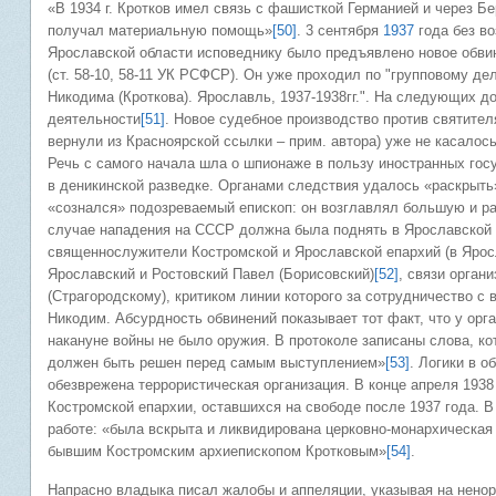
«В 1934 г. Кротков имел связь с фашисткой Германией и через 
получал материальную помощь»
[50]
. 3 сентября
1937
года без в
Ярославской области исповеднику было предъявлено новое обви
(ст. 58-10, 58-11 УК РСФСР). Он уже проходил по "групповому д
Никодима (Кроткова). Ярославль, 1937-1938гг.". На следующих д
деятельности
[51]
. Новое судебное производство против святител
вернули из Красноярской ссылки – прим. автора) уже не касало
Речь с самого начала шла о шпионаже в пользу иностранных госу
в деникинской разведке. Органами следствия удалось «раскрыть
«сознался» подозреваемый епископ: он возглавлял большую и ра
случае нападения на СССР должна была поднять в Ярославской 
священнослужители Костромской и Ярославской епархий (в Ярос
Ярославский и Ростовский Павел (Борисовский)
[52]
, связи орган
(Страгородскому), критиком линии которого за сотрудничество с 
Никодим. Абсурдность обвинений показывает тот факт, что у орг
накануне войны не было оружия. В протоколе записаны слова, к
должен быть решен перед самым выступлением»
[53]
. Логики в о
обезврежена террористическая организация. В конце апреля 193
Костромской епархии, оставшихся на свободе после 1937 года. 
работе: «была вскрыта и ликвидирована церковно-монархическая о
бывшим Костромским архиепископом Кротковым»
[54]
.
Напрасно владыка писал жалобы и аппеляции, указывая на ненор