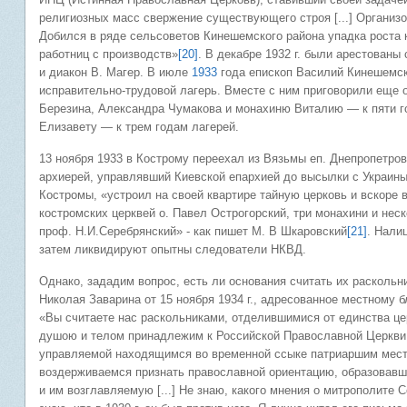
религиозных масс свержение существующего строя [...] Организ
Добился в ряде сельсоветов Кинешемского района упадка роста 
работниц с производств»
[20]
. В декабре 1932 г. были арестован
и диакон В. Магер. В июле
1933
года епископ Василий Кинешемск
исправительно-трудовой лагерь. Вместе с ним приговорили еще 
Березина, Александра Чумакова и монахиню Виталию — к пяти 
Елизавету — к трем годам лагерей.
13 ноября 1933 в Кострому переехал из Вязьмы еп. Днепропетров
архиерей, управлявший Киевской епархией до высылки с Украины 
Костромы, «устроил на своей квартире тайную церковь и вскоре 
костромских церквей о. Павел Острогорский, три монахини и нес
проф. Н.И.Серебрянский» - как пишет М. В Шкаровский
[21]
. Нали
затем ликвидируют опытны следователи НКВД.
Однако, зададим вопрос, есть ли основания считать их расколь
Николая Заварина от 15 ноября 1934 г., адресованное местному б
«Вы считаете нас раскольниками, отделившимися от единства це
душою и телом принадлежим к Российской Православной Церкви
управляемой находящимся во временной ссыке патриаршим место
воздерживаемся признать православной ориентацию, образовавш
и им возглавляемую [...] Не знаю, какого мнения о митрополите 