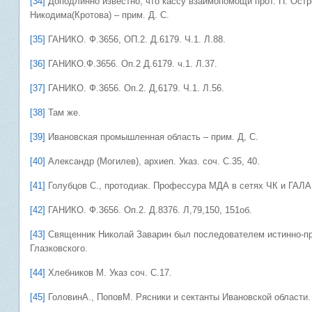
[34]
Доподлинно известно, что кассу взаимопомощи прот. П. Остр
Никодима(Кротова) – прим. Д. С.
[35]
ГАНИКО. Ф.3656, ОП.2. Д.6179. Ч.1. Л.88.
[36]
ГАНИКО.Ф.3656. Оп.2 Д.6179. ч.1. Л.37.
[37]
ГАНИКО. Ф.3656. Оп.2. Д,6179. Ч.1. Л.56.
[38]
Там же.
[39]
Ивановская промышленная область – прим. Д, С.
[40]
Александр (Могилев), архиеп. Указ. соч. С.35, 40.
[41]
Голубцов С., протодиак. Профессура МДА в сетях ЧК и ГАЛАГа
[42]
ГАНИКО. Ф.3656. Оп.2. Д.8376. Л,79,150, 151об.
[43]
Священник Николай Заварин был последователем истинно-пра
Глазковского.
[44]
Хлебников М. Указ соч. С.17.
[45]
ГоловинА., ПоповМ. Рясники и сектанты Ивановской области. 