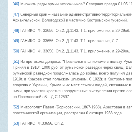
[46]
Множить ряды армии безбожников// Северная правда 01.05.1
[47]
Северный край – название административно-территориального
Архангельской, Вологодской и частично Костромской губерний.
[48]
ГАНИКО. Ф. 33656. Оп.2. Д.1143. Т.1. приложение, л.29-29об.
[49]
ГАНИКО. Ф. 33656. Оп.2. Д.1143. Т.1. приложение, Л.7.
[50]
ГАНИКО. Ф. 33656. Оп.2. Д.1143. Т.1. приложение, л.29-29об.
[51]
Из протокола допроса: "Признался в шпионаже в пользу Румы
Принял в 1910г. 1000 руб. от румынской разведки через свящ. Вал
румынской разведкой продолжалась до войны, всего получил два 
1919г. в Кракове стал польским шпионом. С 1922г. в Костроме п
епархию с Украины, Крыма и их мест ссылки людей, связанных в 
ними, при участии крестьян вооруженные выступления против со
по Ярославской обл. Д.С-12597
[52]
Митрополит Павел (Борисовский, 1867-1938). Арестован в авг
повстанческой организации, расстрелян 6 октября 1938 года.
[53]
ГАНИКО. Ф.33656. Оп.2.