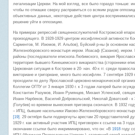
легализации Церкви. На мой взгляд, все было гораздо тоньше: 
чтобы по отмашке сверху расправиться со всяким родом оппозици
объективных данных, некоторые действия центра воспринимались 
решение уйти в оппозицию.
На примерах репрессий священнослужителей Костромской епарх
произодящего. В 1928-1929 центром иосифлянской активности Ко
Сарментов, М. Изюмов, И. Альбов), Буйский р-ны (в основном нас
Железноборовского монастыря иером. Иоасаф (Сазанов), иером. П
районы (последователи епископа Любимского, викария Ярославс
территория бывшего Кинешемского викариатства (сторонники епи
Церковная ситуация в Костроме в 20- нач. 40-х гг. среди правос
викториане и григориане, много было иосифлян. 7 сентября 1929 
проходили по делу Ярославской церковно-монархической органи
Коллегии ОГПУ от 3 января 1930 г. к 3 годам лагерей были осуж
Константин Разумов, Иоанн Румянцев, Михаил Успенский, священ
Иоанн Нарбеков, Василий Добровольский, Николай Доватский - к 
(Голубев) ко времени вынесения приговора скончался. В 1932 г
– ИПЦ, бывшие насельники Иаково-Железноборовского монастыр
[19]
. 29 октября были подвергнуты арестам 20 представителей д
1929 г. как активный участник ИПЦ приговорен к ссылке на 3 год
окончании ссылки было инкриминировано, что он: «В
1918
году с
ИПЦ (Истинная Православная Церковь), ставивший своей задачей