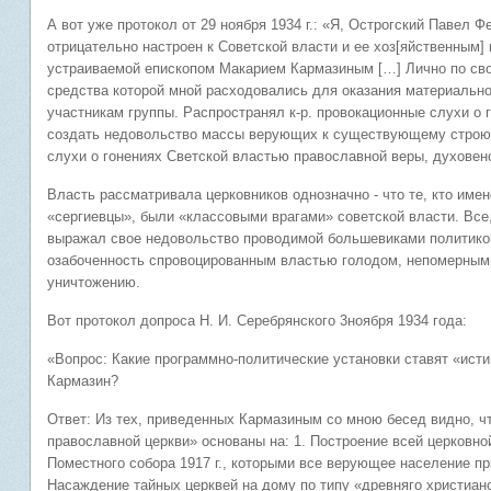
А вот уже протокол от 29 ноября 1934 г.: «Я, Острогский Павел
отрицательно настроен к Советской власти и ее хоз[яйственным]
устраиваемой епископом Макарием Кармазиным […] Лично по сво
средства которой мной расходовались для оказания материальн
участникам группы. Распространял к-р. провокационные слухи о 
создать недовольство массы верующих к существующему строю, 
слухи о гонениях Светской властью православной веры, духове
Власть рассматривала церковников однозначно - что те, кто име
«сергиевцы», были «классовыми врагами» советской власти. Все,
выражал свое недовольство проводимой большевиками политикой
озабоченность спровоцированным властью голодом, непомерными
уничтожению.
Вот протокол допроса Н. И. Серебрянского 3ноября 1934 года:
«Вопрос: Какие программно-политические установки ставят «исти
Кармазин?
Ответ: Из тех, приведенных Кармазиным со мною бесед видно, ч
православной церкви» основаны на: 1. Построение всей церковн
Поместного собора 1917 г., которыми все верующее население пр
Насаждение тайных церквей на дому по типу «древняго христианс