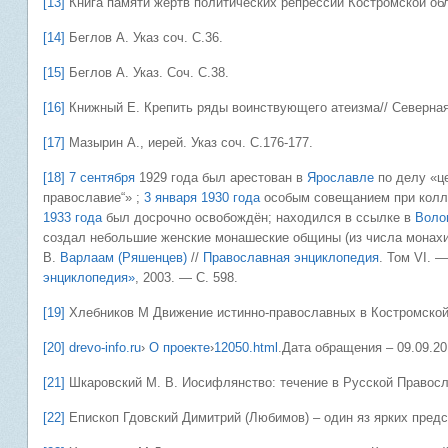
[13]
Книга памяти жертв политических репрессий Костромской обла
[14]
Беглов А. Указ соч. С.36.
[15]
Беглов А. Указ. Соч. С.38.
[16]
Книжный Е. Крепить ряды воинствующего атеизма// Северная 
[17]
Мазырин А., иерей. Указ соч. С.176-177.
[18]
7 сентября
1929 года был арестован в
Ярославле
по делу «ц
православие“» ;
3 января
1930 года
особым совещанием при колл
1933 года
был досрочно освобождён; находился в ссылке в
Воло
создал небольшие женские монашеские общины (из числа монахин
В.
Варлаам (Ряшенцев)
//
Православная энциклопедия
. Том VI. 
энциклопедия»
, 2003. — С. 598.
[19]
Хлебников М Движение истинно-православных в Костромской 
[20]
drevo-info.ru
›
О проекте
›
12050.html
.Дата обращения – 09.09.20
[21]
Шкаровский М. В. Иосифлянство: течение в Русской Правосл
[22]
Епископ Гдовский Димитрий (Любимов) – один яз ярких пред