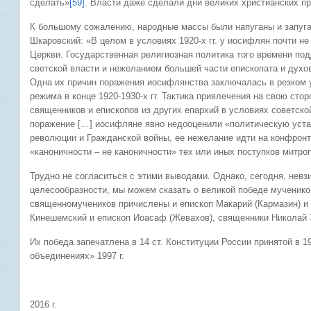
сделать»
[59]
. Власти даже сделали дни великих христианских п
К большому сожалению, народные массы были напуганы и запуган
Шкаровский: «В целом в условиях 1920-х гг. у иосифлян почти 
Церкви. Государственная религиозная политика того времени по
светской власти и нежеланием большей части епископата и духо
Одна их причин поражения иосифлянства заключалась в резком 
режима в конце 1920-1930-х гг. Тактика привлечения на свою сто
священников и епископов из других епархий в условиях советско
поражение […] иосифляне явно недооценили «политическую уста
революции и Гражданской войны, ее нежелание идти на конфрон
«каноничности – не каноничности» тех или иных поступков митро
Трудно не согласиться с этими выводами. Однако, сегодня, невз
целесообразности, мы можем сказать о великой победе мученико
священномучеников причислены и епископ Макарий (Кармазин) и 
Кинешемский и епископ Иоасаф (Жевахов), священники Николай 
Их победа запечатлена в 14 ст. Конституции России принятой в 19
объединениях» 1997 г.
2016 г.