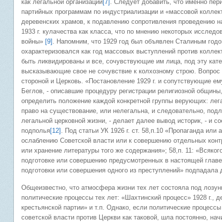
как легальной организации
[7]
. Следует добавить, что именно пери
партийных программам по индустриализации и «массовой коллект
деревенских храмов, к подавлению сопротивления проведению н
1933 г. кулачества как класса, что по мнению некоторых исследо
войны»
[9]
. Напомним, что 1929 год был объявлен Сталиным год
охарактеризовался как год массовых выступлений против коллек
быть ликвидированы и все, сочувствующие им лица, под эту кат
высказывающие свое не сочувствие к колхозному строю. Вопрос 
стороной и Церковь. «Постановление 1929 г. и сопутствующие ем
Беглов, - описавшие процедуру регистрации религиозной общины
определить положение каждой конкретной группы верующих: легал
право на существование, или нелегальна, и следовательно, под
легальной церковной жизни, - делает далее вывод историк, - и 
подполья
[12]
. Под статьи УК 1926 г. ст. 58,п.10 «Пропаганда ил
ослаблению Советской власти или к совершению отдельных кон
или хранение литературы того же содержания»; 58,п. 11: «Всяког
подготовке или совершению предусмотренных в настоящей главе,
подготовки или совершения одного из преступлений» подпадала 
Общеизвестно, что атмосфера жизни тех лет состояла под лозун
политические процессы тех лет: «Шахтинский процесс» 1928 г., д
крестьянской партии» и т.п. Однако, если политические процессы 
советской власти против Церкви как таковой, шла постоянно, нач