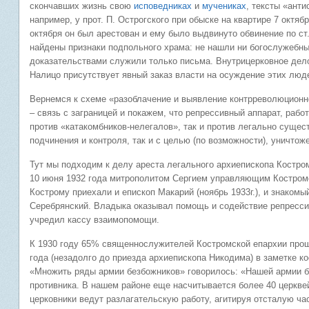
скончавших жизнь свою
исповедниках
и
мучениках
, тексты «анти
например, у прот. П. Острогского при обыске на квартире 7 октяб
октября он был арестован и ему было выдвинуто обвинение по ст.
найдены признаки подпольного храма: не нашли ни богослужебн
доказательствами служили только письма. Внутрицерковное дело
Налицо присутствует явный заказ власти на осуждение этих люд
Вернемся к схеме «разоблачение и выявление контрреволюционно
– связь с заграницей и покажем, что репрессивный аппарат, раб
против «катакомбников-нелегалов», так и против легально сущес
подчинения и контроля, так и с целью (по возможности), уничтож
Тут мы подходим к делу ареста легального архиепископа Костром
10 июня 1932 года митрополитом Сергием управляющим Костромс
Кострому приехали и епископ Макарий (ноябрь 1933г.), и знаком
Серебрянский. Владыка оказывал помощь и содействие репресс
учредил кассу взаимопомощи.
К 1930 году 65% священнослужителей Костромской епархии прош
года (незадолго до приезда архиепископа Никодима) в заметке к
«Множить ряды армии безбожников» говорилось: «Нашей армии б
противника. В нашем районе еще насчитывается более 40 церквей
церковники ведут разлагательскую работу, агитируя отсталую ча