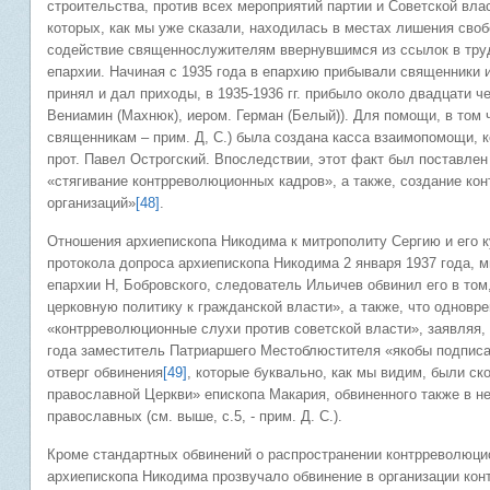
строительства, против всех мероприятий партии и Советской вла
которых, как мы уже сказали, находилась в местах лишения сво
содействие священнослужителям ввернувшимся из ссылок в труд
епархии. Начиная с 1935 года в епархию прибывали священники 
принял и дал приходы, в 1935-1936 гг. прибыло около двадцати 
Вениамин (Махнюк), иером. Герман (Белый)). Для помощи, в том
священникам – прим. Д, С.) была создана касса взаимопомощи, 
прот. Павел Острогский. Впоследствии, этот факт был поставлен
«стягивание контрреволюционных кадров», а также, создание ко
организаций»
[48]
.
Отношения архиепископа Никодима к митрополиту Сергию и его ку
протокола допроса архиепископа Никодима 2 января 1937 года, м
епархии Н, Бобровского, следователь Ильичев обвинил его в том
церковную политику к гражданской власти», а также, что одновр
«контрреволюционные слухи против советской власти», заявляя,
года заместитель Патриаршего Местоблюстителя «якобы подписа
отверг обвинения
[49]
, которые буквально, как мы видим, были ск
православной Церкви» епископа Макария, обвиненного также в н
православных (см. выше, с.5, - прим. Д. С.).
Кроме стандартных обвинений о распространении контрреволюци
архиепископа Никодима прозвучало обвинение в организации конт