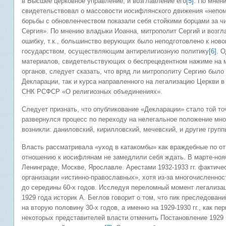
в Высшее церковное управление, и возглавление его
[5]
. По мнен
свидетельствовал о массовости иосифлянского движения «непом
борьбы с обновленчеством показали себя стойкими борцами за ч
Сергия». По мнению владыки Иоанна, митрополит Сергий и возг
ошибку, т.к., большинство верующих было неподготовлено к ново
государством, осуществляющим антирелигиозную политику
[6]
. 
материалов, свидетельствующих о беспрецедентном нажиме на м
органов, следует сказать, что вряд ли митрополиту Сергию было
Декларации, так и курса направленного на легализацию Церкви 
СНК РСФСР «О религиозных объединениях».
Следует признать, что опубликование «Декларации» стало той точ
развернулся процесс по переходу на нелегальное положение мно
возникли: даниловский, кирилловский, мечевский, и другие гру
Власть рассматривала «уход в катакомбы» как враждебные по от
отношению к иосифлянам не замедлили себя ждать. В марте-ноя
Ленинграде, Москве, Ярославле. Арестами 1932-1933 гг. фактич
организации «истинно-православных», хотя из-за многочисленно
до середины 60-х годов. Исследуя переломный момент легализац
1929 года историк А. Беглов говорит о том, что пик преследован
на вторую половину 30-х годов, а именно на 1929-1930 гг., как п
некоторых представителей власти отменить Постановление 1929 