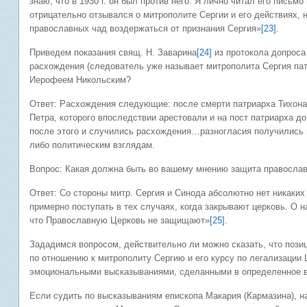
знаю, что в 1930 г. он был против него. Я лично читал его письм
отрицательно отзывался о митрополите Сергии и его действиях,
православных чад воздержаться от признания Сергия»
[23]
.
Приведем показания свящ. Н. Заварина
[24]
из протокола допроса 
расхождения (следователь уже называет митрополита Сергия патр
Иерофеем Никольским?
Ответ: Расхождения следующие: после смерти патриарха Тихона
Петра, которого впоследствии арестовали и на пост патриарха д
после этого и случились расхождения…разногласия получились и
либо политическим взглядам.
Вопрос: Какая должна быть во вашему мнению защита правосла
Ответ: Со стороны митр. Сергия и Синода абсолютно нет никаких
примерно поступать в тех случаях, когда закрывают церковь. О н
что Православную Церковь не защищают»
[25]
.
Зададимся вопросом, действительно ли можно сказать, что поз
по отношению к митрополиту Сергию и его курсу по легализации
эмоциональными высказываниями, сделанными в определенное в
Если судить по высказываниям епископа Макария (Кармазина), на 