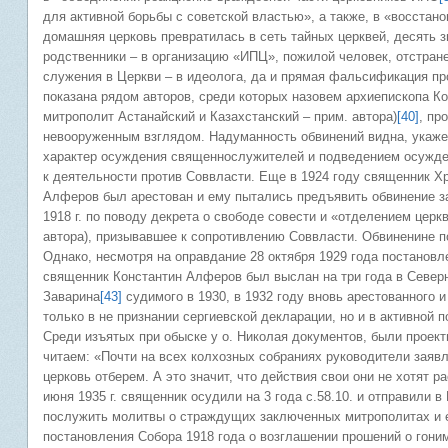
для активной борьбы с советской властью», а также, в «восста
домашняя церковь превратилась в сеть тайных церквей, десять 
родственники – в организацию «ИПЦ», пожилой человек, отстране
служения в Церкви – в идеолога, да и прямая фальсификация пр
показана рядом авторов, среди которых назовем архиепископа Кос
митрополит Астанайский и Казахстанский – прим. автора)
[40]
, пр
невооруженным взглядом. Надуманность обвинений видна, укаже
характер осуждения священнослужителей и подведением осужден
к деятельности против Соввласти. Еще в 1924 году священник Х
Алферов был арестован и ему пытались предъявить обвинение за
1918 г. по поводу декрета о свободе совести и «отделением церкв
автора), призывавшее к сопротивлению Соввласти. Обвиненине по
Однако, несмотря на оправдание 28 октября 1929 года постанов
священник Константин Алферов был выслан на три года в Север
Заварина
[43]
судимого в 1930, в 1932 году вновь арестованного и
только в не признании сергиевской декларации, но и в активной 
Среди изъятых при обыске у о. Николая документов, были проек
читаем: «Почти на всех колхозных собраниях руководители заявл
церковь отберем. А это значит, что действия свои они не хотят 
июня 1935 г. священник осудили на 3 года с.58.10. и отправили
послужить молитвы о страждущих заключенных митрополитах и е
постановления Собора 1918 года о возглашении прошений о гони