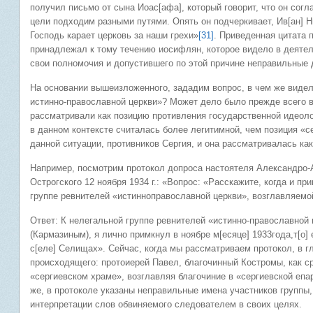
получил письмо от сына Иоас[афа], который говорит, что он согла
цели подходим разными путями. Опять он подчеркивает, Ив[ан] Ни
Господь карает церковь за наши грехи»
[31]
. Приведенная цитата п
принадлежал к тому течению иосифлян, которое видело в деяте
свои полномочия и допустившего по этой причине неправильные 
На основании вышеизложенного, зададим вопрос, в чем же виде
истинно-православной церкви»? Может дело было прежде всего в
рассматривали как позицию противления государственной идеоло
в данном контексте считалась более легитимной, чем позиция «с
данной ситуации, противников Сергия, и она рассматривалась ка
Например, посмотрим протокол допроса настоятеля Александро-А
Острогского 12 ноября 1934 г.: «Вопрос: «Расскажите, когда и п
группе ревнителей «истинноправославной церкви», возглавляем
Ответ: К нелегальной группе ревнителей «истинно-православной
(Кармазиным), я лично примкнул в ноябре м[есяце] 1933года,т[о] 
с[еле] Селищах». Сейчас, когда мы рассматриваем протокол, в г
происходящего: протоиерей Павел, благочинный Костромы, как ср
«сергиевском храме», возглавляя благочиние в «сергиевской епа
же, в протоколе указаны неправильные имена участников группы
интерпретации слов обвиняемого следователем в своих целях.