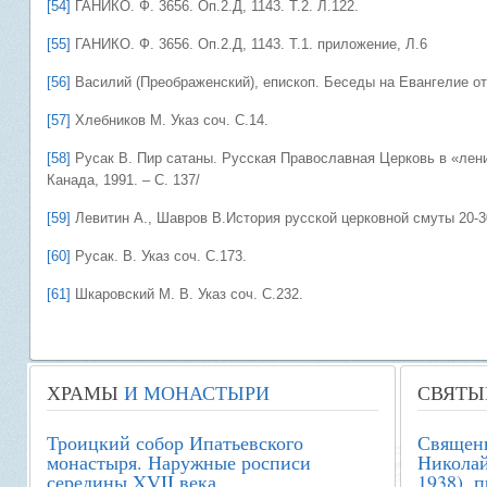
[54]
ГАНИКО. Ф. 3656. Оп.2.Д, 1143. Т.2. Л.122.
[55]
ГАНИКО. Ф. 3656. Оп.2.Д, 1143. Т.1. приложение, Л.6
[56]
Василий (Преображенский), епископ. Беседы на Евангелие от 
[57]
Хлебников М. Указ соч. С.14.
[58]
Русак В. Пир сатаны. Русская Православная Церковь в «ленин
Канада, 1991. – С. 137/
[59]
Левитин А., Шавров В.История русской церковной смуты 20-30 г
[60]
Русак. В. Указ соч. С.173.
[61]
Шкаровский М. В. Указ соч. С.232.
ХРАМЫ
И МОНАСТЫРИ
СВЯТЫ
Троицкий собор Ипатьевского
Священ
монастыря. Наружные росписи
Николай
середины XVII века
1938), 