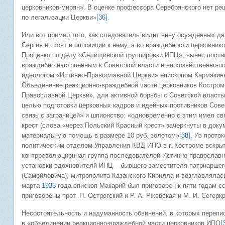
церковников-мирян». В оценке профессора Серебрянского нет ре
по легализации Церкви»
[36]
.
Или вот пример того, как следователь видит вину осужденных да
Сергия и стоят в оппозиции к нему, а во враждебности церковник
Проценко по делу «Селищинской группировки ИПЦ», вынес постан
враждебно настроенным к Советской власти и ее хозяйственно-п
идеологом «Истинно-Православной Церкви» епископом Кармазины
Объединение реакционно-враждебной части церковников Костром
Православной Церкви», для активной борьбы с Советской власт
целью подготовки церковных кадров и идейных противников Сове
связь с заграницей» и шпионство: «одновременно с этим имел св
крест (слова «через Польский Красный крест» зачеркнуты в доку
материальную помощь в размере 10 руб. золотом»
[38]
. Из прото
политическим отделом Управления КВД ИПО в г. Костроме вскры
контрреволюционная группа последователей Истинно-православн
установки вдохновителй ИПЦ – бывшего заместителя патриарше
(Самойловича), митрополита Казанского Кирилла и возглавлялас
марта
1935
года епископ Макарий был приговорен к пяти годам с
приговорены прот. П. Острогский и Р. А. Ржевская и М. И. Сегеркр
Несостоятельность и надуманность обвинений, в которых перепи
в «объединении реакционно-враждебной части церковников ИПО
[