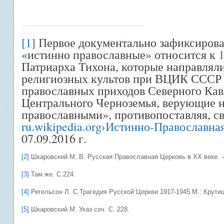
[1]
Первое документально зафиксирова
«истинно православные» относится к
1
Патриарха Тихона, которые направлял
религиозных культов при ВЦИК СССР 
православных приходов Северного Кав
Центрального Черноземья, верующие н
православными», противопоставляя, с
ru.wikipedia.org
›
Истинно-Православная
07.09.2016 г.
[2]
Шкаровский М. В. Русская Православная Церковь в ХХ веке. – М
[3]
Там же. С.224.
[4]
Регельсон Л. С.Трагедия Русской Церкви 1917-1945.М.: Крутиц
[5]
Шкаровский М. Указ соч. С. 228.