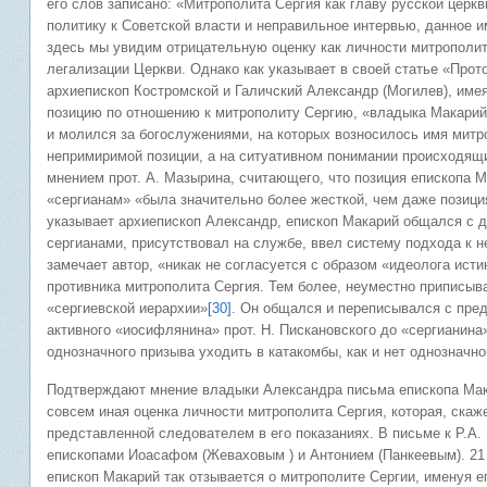
его слов записано: «Митрополита Сергия как главу русской церк
политику к Советской власти и неправильное интервью, данное 
здесь мы увидим отрицательную оценку как личности митрополит
легализации Церкви. Однако как указывает в своей статье «Прото
архиепископ Костромской и Галичский Александр (Могилев), име
позицию по отношению к митрополиту Сергию, «владыка Макари
и молился за богослужениями, на которых возносилось имя митр
непримиримой позиции, а на ситуативном понимании происходящи
мнением прот. А. Мазырина, считающего, что позиция епископа 
«сергианам» «была значительно более жесткой, чем даже позици
указывает архиепископ Александр, епископ Макарий общался с д
сергианами, присутствовал на службе, ввел систему подхода к н
замечает автор, «никак не согласуется с образом «идеолога ист
противника митрополита Сергия. Тем более, неуместно приписыв
«сергиевской иерархии»
[30]
. Он общался и переписывался с пред
активного «иосифлянина» прот. Н. Пискановского до «сергианина
однозначного призыва уходить в катакомбы, как и нет однозначн
Подтверждают мнение владыки Александра письма епископа Мака
совсем иная оценка личности митрополита Сергия, которая, скаже
представленной следователем в его показаниях. В письме к Р.А. 
епископами Иоасафом (Жеваховым ) и Антонием (Панкеевым). 21 
епископ Макарий так отзывается о митрополите Сергии, именуя е