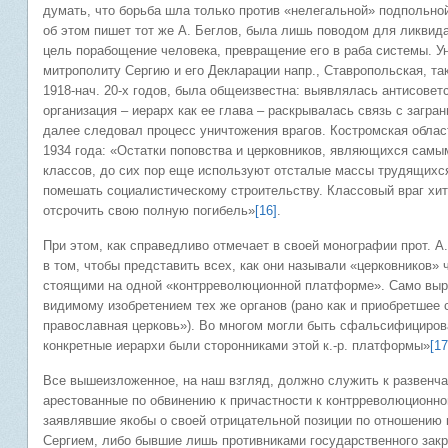
думать, что борьба шла только против «нелегальной» подпольной
об этом пишет тот же А. Беглов, была лишь поводом для ликви
цель порабощение человека, превращение его в раба системы. У
митрополиту Сергию и его Декларации напр., Ставропольская, та
1918-нач. 20-х годов, была общеизвестна: выявлялась антисовет
организация – иерарх как ее глава – раскрывалась связь с загра
далее следовал процесс уничтожения врагов. Костромская облас
1934 года: «Остатки поповства и церковников, являющихся самы
классов, до сих пор еще используют отсталые массы трудящихся
помешать социалистическому строительству. Классовый враг хит
отсрочить свою полную погибель»
[16]
.
При этом, как справедливо отмечает в своей монографии прот. 
в том, чтобы представить всех, как они называли «церковников»
стоящими на одной «контрреволюционной платформе». Само выра
видимому изобретением тех же органов (рано как и приобретшее
православная церковь»). Во многом могли быть сфальсифицирова
конкретные иерархи были сторонниками этой к.-р. платформы»
[17
Все вышеизложенное, на наш взгляд, должно служить к развенча
арестованные по обвинению к причастности к контрреволюционн
заявлявшие якобы о своей отрицательной позиции по отношению 
Сергием, либо бывшие лишь противниками государственного закр