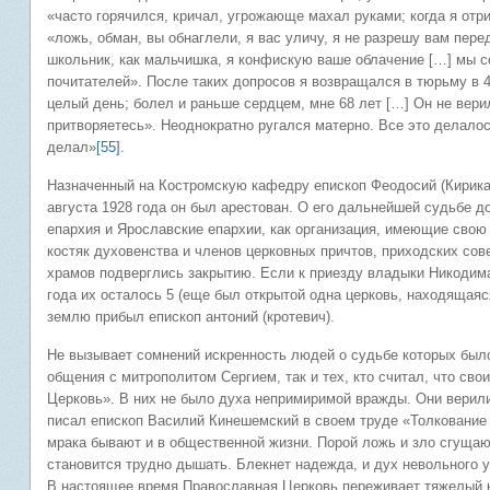
«часто горячился, кричал, угрожающе махал руками; когда я отр
«ложь, обман, вы обнаглели, я вас уличу, я не разрешу вам пере
школьник, как мальчишка, я конфискую ваше облачение […] мы с
почитателей». После таких допросов я возвращался в тюрьму в 4
целый день; болел и раньше сердцем, мне 68 лет […] Он не верил
притворяетесь». Неоднократно ругался матерно. Все это делалось
делал»
[55]
.
Назначенный на Костромскую кафедру епископ Феодосий (Кирика
августа 1928 года он был арестован. О его дальнейшей судьбе до
епархия и Ярославские епархии, как организация, имеющие свою
костяк духовенства и членов церковных причтов, приходских сов
храмов подверглись закрытию. Если к приезду владыки Никодима 
года их осталось 5 (еще был открытой одна церковь, находящаяс
землю прибыл епископ антоний (кротевич).
Не вызывает сомнений искренность людей о судьбе которых было
общения с митрополитом Сергием, так и тех, кто считал, что св
Церковь». В них не было духа непримиримой вражды. Они верили,
писал епископ Василий Кинешемский в своем труде «Толкование 
мрака бывают и в общественной жизни. Порой ложь и зло сгущают
становится трудно дышать. Блекнет надежда, и дух невольного у
В настоящее время Православная Церковь переживает тяжелый кр