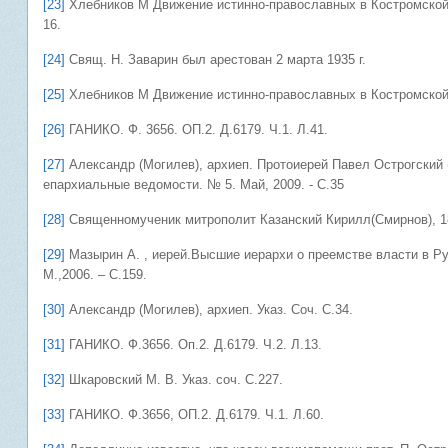
[23]
Хлебников М Движение истинно-православных в Костромской г
16.
[24]
Свящ. Н. Заварин был арестован 2 марта 1935 г.
[25]
Хлебников М Движение истинно-православных в Костромской г
[26]
ГАНИКО. Ф. 3656. ОП.2. Д.6179. Ч.1. Л.41.
[27]
Александр (Могилев), архиеп. Протоиерей Павел Острогский (
епархиальные ведомости. № 5. Май, 2009. - С.35
[28]
Священномученик митрополит Казанский Кирилл(Смирнов), 18
[29]
Мазырин А. , иерей.Высшие иерархи о преемстве власти в Ру
М.,2006. – С.159.
[30]
Александр (Могилев), архиеп. Указ. Соч. С.34.
[31]
ГАНИКО. Ф.3656. Оп.2. Д.6179. Ч.2. Л.13.
[32]
Шкаровский М. В. Указ. соч. С.227.
[33]
ГАНИКО. Ф.3656, ОП.2. Д.6179. Ч.1. Л.60.