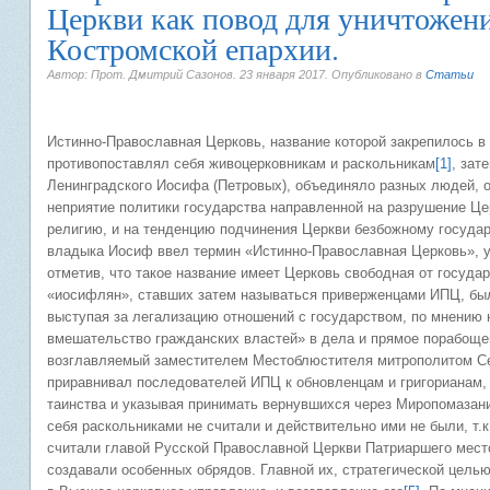
Церкви как повод для уничтожени
Костромской епархии.
Автор: Прот. Дмитрий Сазонов.
23 января 2017
. Опубликовано в
Статьи
Истинно-Православная Церковь, название которой закрепилось в 
противопоставлял себя живоцерковникам и раскольникам
[1]
, зат
Ленинградского Иосифа (Петровых), объединяло разных людей, 
неприятие политики государства направленной на разрушение Ц
религию, и на тенденцию подчинения Церкви безбожному государ
владыка Иосиф ввел термин «Истинно-Православная Церковь», упо
отметив, что такое название имеет Церковь свободная от госуда
«иосифлян», ставших затем называться приверженцами ИПЦ, был
выступая за легализацию отношений с государством, по мнению 
вмешательство гражданских властей» в дела и прямое порабоще
возглавляемый заместителем Местоблюстителя митрополитом Сер
приравнивал последователей ИПЦ к обновленцам и григорианам
таинства и указывая принимать вернувшихся через Миропомазан
себя раскольниками не считали и действительно ими не были, т.
считали главой Русской Православной Церкви Патриаршего место
создавали особенных обрядов. Главной их, стратегической цель