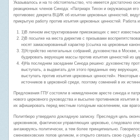
Указывалось и на то обстоятельство, что имеется достаточно ос
реакционных членов Синода: «Патриарх Тихон и окружающая его
противовес декрета ВЦИК об изъятии церковных ценностей, вед
прикрытую работу против изъятия церковных ценностей. Работа 
1)В личном инструктировании приезжающих с мест известных
2)В посылке на места директив с призывами воспрепятствова
носят замаскированный характер (ссылка на церковные каноны 
3)Устройство нелегальных собраний, духовенства в Москве,
будировать верующие массы против изъятия ценностей из це
4)На последнем заседании Синода решено: духовенству проти
выступать, а выдвигать для этого преданных ему верующих,
выступать против изъятия церковных ценностей». Некоторые
источников в церковной среде, поэтому сомнений в их истинн
Предложения ГПУ состояли в немедленном аресте синода и патри
нового церковного руководства и высылке противников изъятия 
их афишировать перед местным голодным населением, как враго
Политбюро утвердило докладную записку. Преследуя цель оконч
церковников, фактически управляющих церковью, следовало опе
ангажируясь политически, а тем более принципиально. Говорилос
сменовеховских попов целиком, и открыто связать свою судьбу с