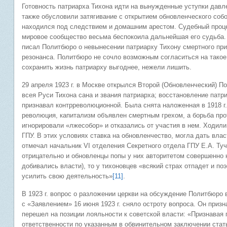
Готовность патриарха Тихона идти на вынужденные уступки давл
также обусловили затягивание с открытием обновленческого соб
находился под следствием и домашним арестом. Судебный процес
мировое сообщество весьма беспокоила дальнейшая его судьба. 
писал Политбюро о невынесении патриарху Тихону смертного при
резонанса. Политбюро не сочло возможным согласиться на такое 
сохранить жизнь патриарху выгоднее, нежели лишить.
29 апреля 1923 г. в Москве открылся Второй (Обновленческий) П
всея Руси Тихона сана и звания патриарха; восстановление патр
признавал контрреволюционной. Была снята наложенная в 1918 г
революция, капитализм объявлен смертным грехом, а борьба про
игнорировали «лжесобор» и отказались от участия в нем. Ходил
ГПУ. В этих условиях ставка на обновленчество, могла дать вла
отмечал начальник VI отделения Секретного отдела ГПУ Е.А. Ту
отрицательно и обновленцы попы у них авторитетом совершенно н
добивались власти), то у тихоновцев «всякий страх отпадет и п
усилить свою деятельность»
[11]
.
В 1923 г. вопрос о разложении церкви на обсуждение Политбюро
с «Заявлением» 16 июня 1923 г. сняло остроту вопроса. Он приз
перешел на позиции лояльности к советской власти: «Признавая
ответственности по указанным в обвинительном заключении стат