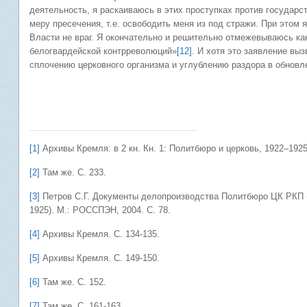
деятельность, я раскаиваюсь в этих проступках против государс
меру пресечения, т.е. освободить меня из под стражи. При этом
Власти не враг. Я окончательно и решительно отмежевываюсь как
белогвардейской контрреволюций»
[12]
. И хотя это заявление вы
сплочению церковного организма и углублению раздора в обновл
[1]
Архивы Кремля: в 2 кн. Кн. 1: Политбюро и церковь, 1922–1925
[2]
Там же. С. 233.
[3]
Петров С.Г. Документы делопроизводства Политбюро ЦК РКП (б
1925). М.: РОССПЭН, 2004. С. 78.
[4]
Архивы Кремля. С. 134-135.
[5]
Архивы Кремля. С. 149-150.
[6]
Там же. С. 152.
[7]
Там же. С. 161-163.