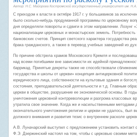
Автор: Н.С. Майорова Костромской государственный университет им. Н.А.
С приходом к власти в октябре 1917 г. у большевиков за исключе
было сколько-нибудь продуманной программы по церковному воп
дня определяли повороты и сдвиги в этом направлении. Лозунг
национализации церковных и монастырских земель. Потребность 
банковских счетов. Принцип светского характера государства реа
брака гражданского, а также в перевод учебных заведений из ду
По причине обстрела храмов Московского Кремля и последовавш
над всеми погибшими вне зависимости их идейной принадлежност
баррикад. Принятые декреты также не способствовали сближению.
государства и школы от церкви» концепция антицерковной полит
юридического лица, собственности на культовые здания и богос
состояния, преподавательской деятельности и т.д. Главным обр
церкви в обществе, разрушение ее экономической основы. В год
уничтожения церковной контрреволюции и разгрома классовых в
утратила свое значение. Когда же и насильственными методами 
окончательного уничтожения религии и церкви не удалось, был 
должного внимания и развития тезис о внутреннем расколе церкв
А.В. Луначарский выступил с предложением установить контакт 
Ф.Э. Дзержинский настоял на том, чтобы с церковью своими мет