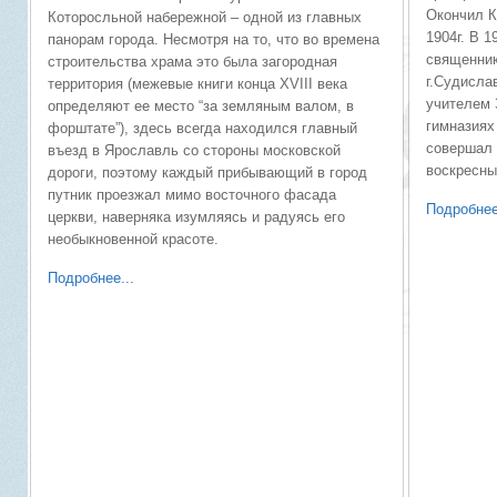
Окончил 
Которосльной набережной – одной из главных
1904г. В 1
панорам города. Несмотря на то, что во времена
священник
строительства храма это была загородная
г.Судисла
территория (межевые книги конца XVIII века
учителем 
определяют ее место “за земляным валом, в
гимназиях 
форштате”), здесь всегда находился главный
совершал 
въезд в Ярославль со стороны московской
воскресны
дороги, поэтому каждый прибывающий в город
путник проезжал мимо восточного фасада
Подробнее
церкви, наверняка изумляясь и радуясь его
необыкновенной красоте.
Подробнее...