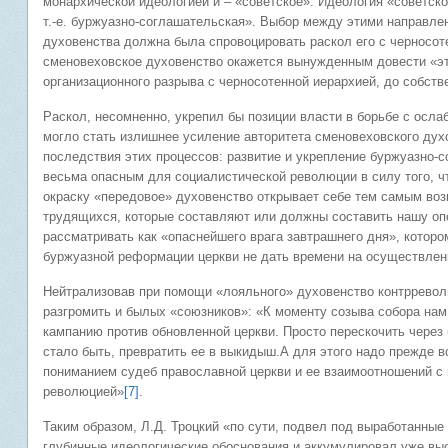
монархической идеологией и – «советское». Идеология «советско
т.-е. буржуазно-соглашательская». Выбор между этими направл
духовенства должна была спровоцировать раскол его с черносот
сменовеховское духовенство окажется вынужденным довести «эт
организационного разрыва с черносотенной иерархией, до собств
Раскол, несомненно, укрепил бы позиции власти в борьбе с осла
могло стать излишнее усиление авторитета сменовеховского дух
последствия этих процессов: развитие и укрепление буржуазно-
весьма опасным для социалистической революции в силу того, 
окраску «передовое» духовенство открывает себе тем самым воз
трудящихся, которые составляют или должны составить нашу опо
рассматривать как «опаснейшего врага завтрашнего дня», которо
буржуазной реформации церкви не дать времени на осуществлен
Нейтрализовав при помощи «лояльного» духовенство контрревол
разгромить и былых «союзников»: «К моменту созыва собора нам
кампанию против обновленной церкви. Просто перескочить через
стало быть, превратить ее в выкидыш.А для этого надо прежде в
пониманием судеб православной церкви и ее взаимоотношений с 
революцией»
[7]
.
Таким образом, Л.Д. Троцкий «по сути, подвел под выработанные
глубинные идеологические обоснования и аккумулировал уже выс