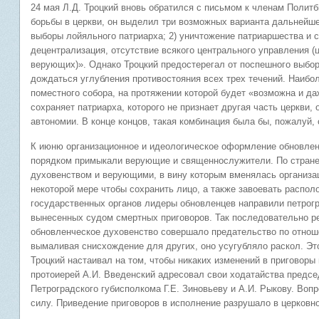
24 мая Л.Д. Троцкий вновь обратился с письмом к членам Полит
борьбы в церкви, он выделил три возможных варианта дальнейше
выборы лойяльного патриарха; 2) уничтожение патриаршества и с
децентрализация, отсутствие всякого центрального управления (
верующих)». Однако Троцкий предостерегал от поспешного выбора
дождаться углубления противостояния всех трех течений. Наибо
поместного собора, на протяжении которой будет «возможна и даж
сохраняет патриарха, которого не признает другая часть церкви
автономии. В конце концов, такая комбинация была бы, пожалуй,
К июню организационное и идеологическое оформление обновле
порядком примыкали верующие и священнослужители. По стране
духовенством и верующими, в вину которым вменялась организа
некоторой мере чтобы сохранить лицо, а также завоевать распол
государственных органов лидеры обновленцев направили петрог
вынесенных судом смертных приговоров. Так последовательно р
обновленческое духовенство совершало предательство по отнош
вымаливая снисхождение для других, оно усугубляло раскол. Это
Троцкий настаивал на том, чтобы никаких изменений в приговоры
протоиерей А.И. Введенский адресовал свои ходатайства предс
Петроградского губисполкома Г.Е. Зиновьеву и А.И. Рыкову. Воп
силу. Приведение приговоров в исполнение разрушало в церковн