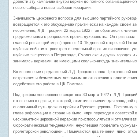
довести эту кампанию внутри церкви до полного организационног
нового собора и новых выборов иерархии.
Значимость церковного вопроса для высшего партийного руководс
возвращается к его обсуждению практически на каждом своем за
несомненно, Л.Д. Троцкий. 22 марта 1922 г. он обратился к чле
предложениями о репрессиях против духовенства. Он признавал
главной решающей меры) арест с 10–15-дневной отсрочкой Патри
шуйских событиях, расстрел в недельный срок их виновников, у
шуйским эксцессов в Петрограде, Смоленске и других городах и 
занимаясь церквами, не имеющими сколько-нибудь значительных
Во исполнение предложений Л.Д. Троцкого глава Центральной ко
встретился и безместным лояльным по отношению к власти еписк
содействия его работе в ЦК Помгола.
Под грифом «совершенно секретно» 30 марта 1922 г. Л.Д. Троцки
отношению к церкви, в которой, отметив значение для западной 
аналогичный путь должна пройти и Русская церковь. Поскольку в 
главе реформации в стране не было, «при переходе к советской 
бесхребетной церковной иерархии приспособляться и отмалчиват
бюрократическими тенденциями, неуспевшая проделать буржуазн
пролетарской революцией... Намечаются два течения: явно, откр