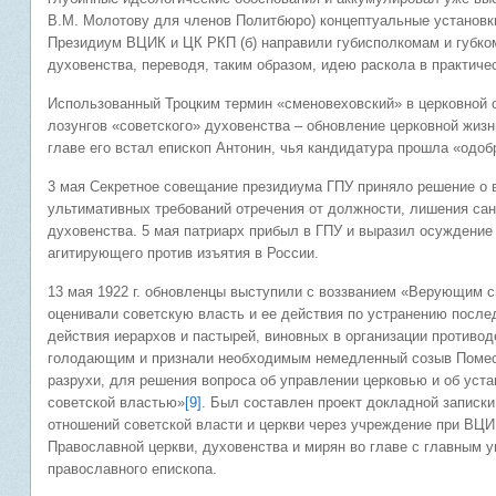
В.М. Молотову для членов Политбюро) концептуальные установк
Президиум ВЦИК и ЦК РКП (б) направили губисполкомам и губк
духовенства, переводя, таким образом, идею раскола в практиче
Использованный Троцким термин «сменовеховский» в церковной с
лозунгов «советского» духовенства – обновление церковной жизн
главе его встал епископ Антонин, чья кандидатура прошла «одоб
3 мая Секретное совещание президиума ГПУ приняло решение о 
ультимативных требований отречения от должности, лишения сан
духовенства. 5 мая патриарх прибыл в ГПУ и выразил осуждение
агитирующего против изъятия в России.
13 мая 1922 г. обновленцы выступили с воззванием «Верующим 
оценивали советскую власть и ее действия по устранению после
действия иерархов и пастырей, виновных в организации противо
голодающим и признали необходимым немедленный созыв Помест
разрухи, для решения вопроса об управлении церковью и об ус
советской властью»
[9]
. Был составлен проект докладной записк
отношений советской власти и церкви через учреждение при ВЦИ
Православной церкви, духовенства и мирян во главе с главным 
православного епископа.