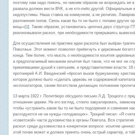
поэтому нам надо помочь, но никоим образом не возрождать ее 
развала должен вести ВЧК, а не кто-либо другой. Официальные
недопустимы. Наша ставка на коммунизм, а не религию. Лавиров
разложения попов. Связь какая бы то ни было с попами других ор
вещь»
[1]
. Таким образом, установилась цепочка двух структур Г
реализовывали раскол, при необходимости прикрываясь вывеско
Для осуществления на практике идеи раскола был выбран трагич
Поволжье. Этот момент позволял прибегнуть к церковным богатств
конца. Тем более, что мысль о необходимости изъятия церковны
а предполагаемый механизм изъятия был таков, что не мог не с
прикипевшими душой к святыням, и представителями власти. 18 
протоиерей А.И. Введенский «бросил вызов буржуазному христиа
которое должно было «сделать церковь не содержанкой капитала
эксплоататоров, своим богатством делающих положение пролет
13 марта 1922 г. Политбюро обсудило письмо Л.Д. Троцкого с п
отношении церкви. На его взгляд, стоило завуалировать, замаск
чтобы «устранить какие бы то ни было подозрения и сомнения нас
расходуются не на нужды голодающих». Троцкий писал: «Я счит
«советской» части духовенства в органы Помгола. Вся стратеги
раскол среди духовенства в конкретном вопросе: изъятие ценносте
этой почве может и должен принять очень острый характер, и той