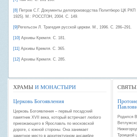
[8]
Петров С.Г. Документы делопроизводства Политбюро ЦК РКП (б
1925). М.: РОССПЭН, 2004. С. 149.
[9]
Регельсон Л. Трагедия русской церкви. М., 1996. С. 286–291.
[10]
Архивы Кремля. С. 181.
[11]
Архивы Кремля. С. 365.
[12]
Архивы Кремля. С. 285.
ХРАМЫ
И МОНАСТЫРИ
СВЯТЫ
Церковь Богоявления
Протоие
Павлови
Церковь Богоявления – первый посадский
Родился В
памятник XVII века, который встречает любого
Ветлужско
приезжающего в Ярославль по московской
Нижегород
дороге, с южной стороны. Она занимает
Троицкой 
заметное место в архитектурном ансамбле