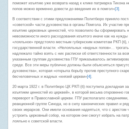
поможет изъятию уже возврата назад к клике патриарха Тихона не
попов можно временно довести до введения их в помгол»
[3]
.
В соответствии с этими предложениями Политбюро приняло пост
«советской» части духовенства в органы Помгола. Их участие пр
изъятию церковных ценностей, что позволило бы сформировать 
невозможности иного расходования изъятого иначе как на нужд
«лояльное» предстояло местным губернским комитетам РКП (б), 
государственной власти. «Нелояльных «видных попов»… трогать
надлежало тайно взять с них расписки об ответственности за в
указанным группам духовенства ГПУ приказывалось активизирова
среде. Все эти меры публично должны были объясняться присутс
духовенства», которая «открыла борьбу против преступного скар
бесчеловечных и жадных «князей церкви»
[4]
.
20 марта 1922 г. в Политбюро ЦК РКП (б) поступила докладная з
изъятием ценностей из церквей», в которой весьма откровенно г
переворот в Православной церкви. ГПУ располагало сведениями,
реакционной группе Синода, но в силу канонических правил и ряд
своих иерархов. Они имели основания надеяться, что с арестом
устроить церковный собор, на котором они смогут избрать на па
лояльно к советской власти.