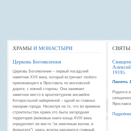
ХРАМЫ
И МОНАСТЫРИ
СВЯТЫ
Церковь Богоявления
Священ
Алексий
1918).
Церковь Богоявления – первый посадский
памятник XVII века, который встречает любого
Память 1
приезжающего в Ярославль по московской
дороге, с южной стороны. Она занимает
Родился в
заметное место в архитектурном ансамбле
священнос
Которосльной набережной – одной из главных
Ярославс
панорам города. Несмотря на то, что во времена
строительства храма это была загородная
Подробнее
территория (межевые книги конца XVIII века
определяют ее место “за земляным валом, в
форштате”), здесь всегда находился главный