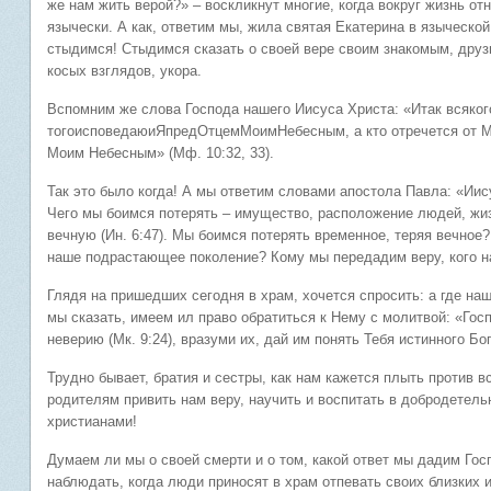
же нам жить верой?» – воскликнут многие, когда вокруг жизнь от
язычески. А как, ответим мы, жила святая Екатерина в языческо
стыдимся! Стыдимся сказать о своей вере своим знакомым, друзь
косых взглядов, укора.
Вспомним же слова Господа нашего Иисуса Христа: «Итак всяко
тогоисповедаюиЯпредОтцемМоимНебесным, а кто отречется от Ме
Моим Небесным» (Мф. 10:32, 33).
Так это было когда! А мы ответим словами апостола Павла: «Иису
Чего мы боимся потерять – имущество, расположение людей, жи
вечную (Ин. 6:47). Мы боимся потерять временное, теряя вечное
наше подрастающее поколение? Кому мы передадим веру, кого н
Глядя на пришедших сегодня в храм, хочется спросить: а где наш
мы сказать, имеем ил право обратиться к Нему с молитвой: «Госп
неверию (Мк. 9:24), вразуми их, дай им понять Тебя истинного Бог
Трудно бывает, братия и сестры, как нам кажется плыть против 
родителям привить нам веру, научить и воспитать в добродетель
христианами!
Думаем ли мы о своей смерти и о том, какой ответ мы дадим Го
наблюдать, когда люди приносят в храм отпевать своих близких и