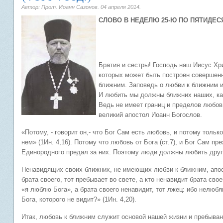
Автор: Прот. Иоанн Сазонов.
04 апреля 2014
.
СЛОВО В НЕДЕЛЮ 25-Ю ПО ПЯТИДЕС
Братия и сестры! Господь наш Иисус Хри
которых может быть построен совершенн
ближним. Заповедь о любви к ближним и
И любить мы должны ближних наших, ка
Ведь не имеет границ и пределов любов
великий апостол Иоанн Богослов.
«Потому, - говорит он,- что Бог Сам есть любовь, и потому толь
нем» (1Ин. 4,16). Потому что любовь от Бога (ст.7), и Бог Сам п
Единородного предал за них. Поэтому люди должны любить друг д
Ненавидящих своих ближних, не имеющих любви к ближним, апо
брата своего, тот пребывает во свете, а кто ненавидит брата своег
«я люблю Бога», а брата своего ненавидит, тот лжец: ибо нелюбя
Бога, которого не видит?» (1Ин. 4,20).
Итак, любовь к ближним служит основой нашей жизни и пребыван