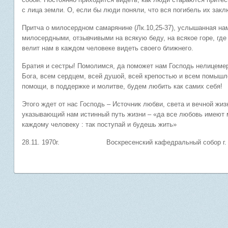
с лица земли. О, если бы люди поняли, что вся погибель их зак
Притча о милосердном самарянине (Лк.10,25-37), услышанная нам
милосердными, отзывчивыми на всякую беду, на всякое горе, где 
велит нам в каждом человеке видеть своего ближнего.
Братия и сестры! Помолимся, да поможет нам Господь нелицемер
Бога, всем сердцем, всей душой, всей крепостью и всем помыш
помощи, в поддержке и молитве, будем любить как самих себя!
Этого ждет от нас Господь – Источник любви, света и вечной жи
указывающий нам истинный путь жизни – «да все любовь имеют м
каждому человеку : так поступай и будешь жить»
28.11. 1970г. Воскресенский кафедральный собор г. 