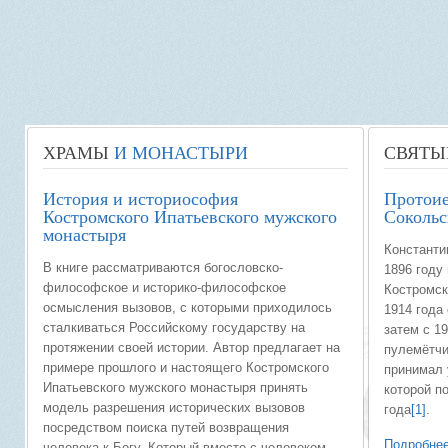
ХРАМЫ
И МОНАСТЫРИ
СВЯТЫ
История и историософия
Протоие
Костромского Ипатьевского мужского
Сокольс
монастыря
Константи
В книге рассматриваются богословско-
1896 году
философское и историко-философское
Костромск
осмысления вызовов, с которыми приходилось
1914 года 
сталкиваться Российскому государству на
затем с 1
протяжении своей истории. Автор предлагает на
пулемётчи
примере прошлого и настоящего Костромского
принимал 
Ипатьевского мужского монастыря принять
которой п
модель разрешения исторических вызовов
года
[1]
.
посредством поиска путей возвращения
Подробнее
человека к Богу, Который вместе с человеком