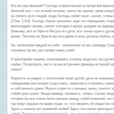
Кто же наш ближний? Господь в прочитанной за литургией еванге
ближний наш – это всякий человек, какого бы звания, происхожде
не любить всех людей, когда Господь любит всех: «хочет, чтобы
(1Тим. 2,4-6). Господь терпит грешника, ждет его обращения, отк
милосердию своему, светит солнцем и кропит дождем на правед
Божьему, все во Христе Иисусе его дети, все члены одного духо
жизни. Поэтому во Христе мы все равны и всех должны любить ка
Но, посмотрим каждый на себя – выполняем ли мы заповедь Спа
человека так же, как любим самих себя?
К прискорбию нашему, всматриваясь в жизнь людскую, мы должны
любви. Посмотрите, часто ли мы встречаем примеры истинной х
семье?
Родители не радеют о воспитании своих детей; дети не оказываю
поведением они позорят отца и мать, взрослея и становясь само
и собственного дома. Мужья ссорятся с женами, жены, поносят 
собой хуже чужих. Везде вражда, ненависть, споры, стычки, вез
котором бы все члены были связаны между собой взаимной, чист
так живут родные по крови люди, то, что говорить об обществе 
Здесь и помину нет взаимной любви! Здесь постоянно приходит
собой. Постоянно приходится видеть, как люди стараются притесн