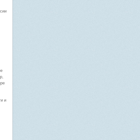
нсии
не
р,
ире
и и