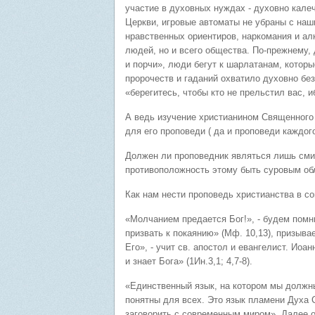
участие в духовных нуждах - духовно кале
Церкви, игровые автоматы не убраны с наш
нравственных ориентиров, наркомания и ал
людей, но и всего общества. По-прежнему,
и порчи», люди бегут к шарлатанам, котор
пророчеств и гаданий охватило духовно бе
«берегитесь, чтобы кто не прельстил вас, 
А ведь изучение христианином Священного 
для его проповеди ( да и проповеди каждог
Должен ли проповедник являться лишь сми
противоположность этому быть суровым об
Как нам нести проповедь христианства в с
«Молчанием предается Бог!», - будем помн
призвать к покаянию» (Мф. 10,13), призывае
Его», - учит св. апостол и евангелист. Иоа
и знает Бога» (1Ин.3,1; 4,7-8).
«Единственный язык, на котором мы должны
понятны для всех. Это язык пламени Духа С
заговорить с современным миром». Далее 