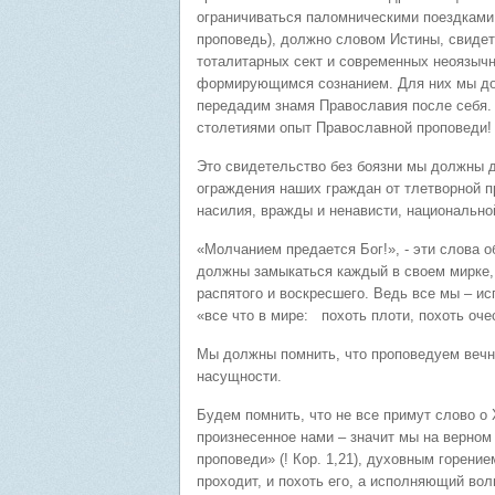
ограничиваться паломническими поездками
проповедь), должно словом Истины, свиде
тоталитарных сект и современных неоязыч
формирующимся сознанием. Для них мы до
передадим знамя Православия после себя. В
столетиями опыт Православной проповеди!
Это свидетельство без боязни мы должны д
ограждения наших граждан от тлетворной п
насилия, вражды и ненависти, национально
«Молчанием предается Бог!», - эти слова 
должны замыкаться каждый в своем мирке,
распятого и воскресшего. Ведь все мы – ис
«все что в мире: похоть плоти, похоть очес 
Мы должны помнить, что проповедуем вечны
насущности.
Будем помнить, что не все примут слово о Х
произнесенное нами – значит мы на верном
проповеди» (! Кор. 1,21), духовным горение
проходит, и похоть его, а исполняющий вол