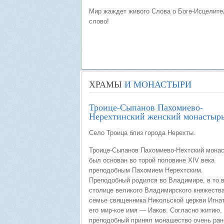
Мир жаждет живого Слова о Боге-Исцелител
слово!
ХРАМЫ
И МОНАСТЫРИ
Троице-Сыпанов Пахомиево-
Нерехтинский женский монастыр
Село Троица близ города Нерехты.
Троице-Сыпанов Пахомиево-Нехтский мона
был основан во торой половине XIV века
преподобным Пахомием Нерехтским.
Преподобный родился во Владимире, в то 
столице великого Владимирского княжества
семье священника Никольской церкви Игнат
его мир-кое имя — Иаков. Согласно житию,
преподобный принял монашество очень ран