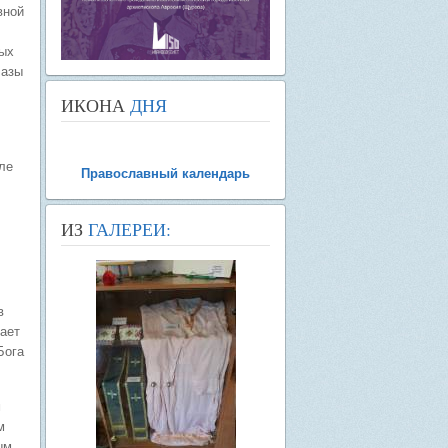
вной
ных
лазы
ИКОНА
ДНЯ
ле
Православный календарь
ИЗ
ГАЛЕРЕИ:
в
нает
Бога
м
м
ым