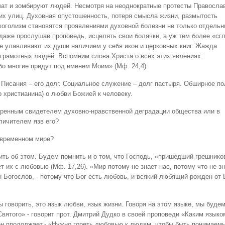
чат и зомбируют людей. Несмотря на неоднократные протесты Правосла
их улиц. Духовная опустошенность, потеря смысла жизни, размытость
коголизм становятся проявлениями духовной болезни не только отдель
 даже прослушав проповедь, исцелять свои болячки, а уж тем более «сг
ые улавливают их души наличием у себя икон и церковных книг. Жажда
зграмотных людей. Вспомним слова Христа о всех этих явлениях:
ибо многие придут под именем Моим» (Мф. 24,4).
Писания – его долг. Социальное служение – долг пастыря. Обширное по
о христианина) о любви Божией к человеку.
ренным свидетелем духовно-нравственной деградации общества или в
личителем язв его?
овременном мире?
ить об этом. Будем помнить и о том, что Господь, «пришедший грешнико
т их с любовью (Мф. 17,26). «Мир потому не знает нас, потому что не з
нн Богослов, - потому что Бог есть любовь, и всякий любящий рожден от 
 говорить, это язык любви, язык жизни. Говоря на этом языке, мы буде
вятого» - говорит прот. Дмитрий Дудко в своей проповеди «Каким языко
он продолжает,- «Нужно гореть любовью к людям, чтобы быть понимаем