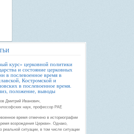
ТЬИ
ый курс» церковной политики
дарства и состояние церковных
н в послевоенное время в
лавской, Костромской и
овских в послевоенное время.
из, положение, выводы
ов Дмитрий Иванович,
илософских наук, профессор РАЕ
военное время отмечено в историографии
время возрождения Церкви». Однако,
з реальной ситуации, в том числе ситуации