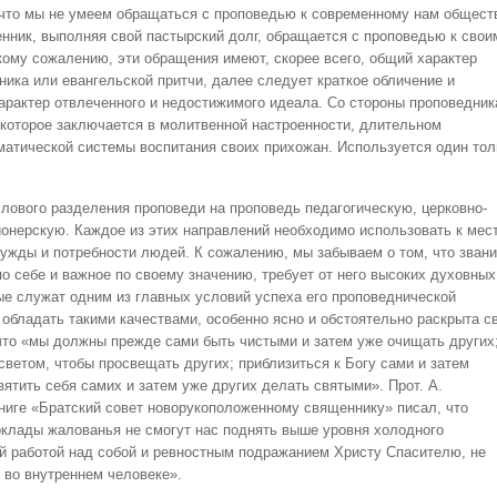
 что мы не умеем обращаться с проповедью к современному нам общест
нник, выполняя свой пастырский долг, обращается с проповедью к свои
ому сожалению, эти обращения имеют, скорее всего, общий характер
ника или евангельской притчи, далее следует краткое обличение и
характер отвлеченного и недостижимого идеала. Со стороны проповедник
, которое заключается в молитвенной настроенности, длительном
матической системы воспитания своих прихожан. Используется один тол
лового разделения проповеди на проповедь педагогическую, церковно-
онерскую. Каждое из этих направлений необходимо использовать к мест
нужды и потребности людей. К сожалению, мы забываем о том, что зван
о себе и важное по своему значению, требует от него высоких духовных
ые служат одним из главных условий успеха его проповеднической
обладать такими качествами, особенно ясно и обстоятельно раскрыта св
 что «мы должны прежде сами быть чистыми и затем уже очищать других
светом, чтобы просвещать других; приблизиться к Богу сами и затем
ятить себя самих и затем уже других делать святыми». Прот. А.
 книге «Братский совет новорукоположенному священнику» писал, что
оклады жалованья не смогут нас поднять выше уровня холодного
й работой над собой и ревностным подражанием Христу Спасителю, не
 во внутреннем человеке».