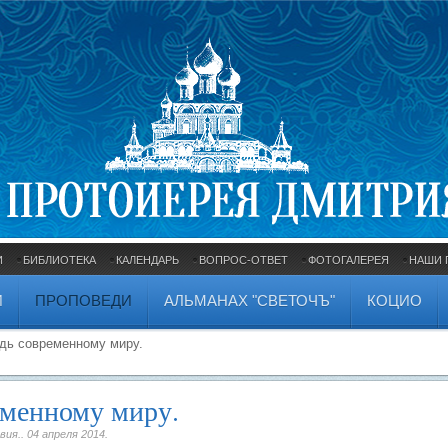
И
БИБЛИОТЕКА
КАЛЕНДАРЬ
ВОПРОС-ОТВЕТ
ФОТОГАЛЕРЕЯ
НАШИ 
И
ПРОПОВЕДИ
АЛЬМАНАХ "СВЕТОЧЪ"
КОЦИО
дь современному миру.
еменному миру.
вия..
04 апреля 2014
.