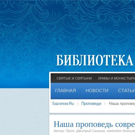
СВЯТЫЕ И СВЯТЫНИ
ХРАМЫ И МОНАСТЫР
ГЛАВНАЯ
НОВОСТИ
СТАТЬ
Sazonow.Ru
Проповеди
Наша пропове
Наша проповедь совр
Автор: Прот. Дмитрий Сазонов, кандидат богосло