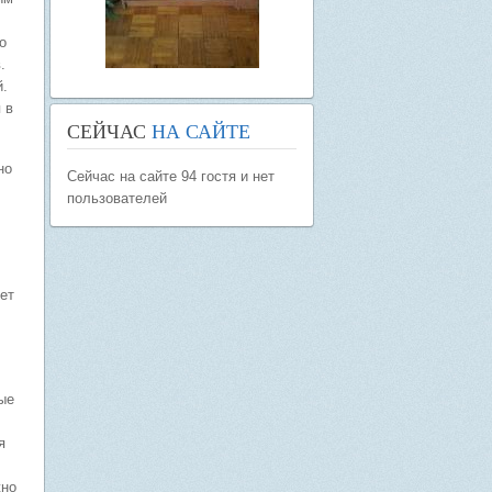
о
.
й.
 в
СЕЙЧАС
НА САЙТЕ
но
Сейчас на сайте 94 гостя и нет
пользователей
ет
ые
я
жно