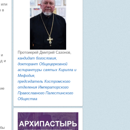
 или
ы в
Протоиерей Дмитрий Сазонов,
 и
кандидат богословия,
жд и
докторант Общецерковной
аспирантуры святых Кирилла и
Мефодия,
председатель Костромского
отделения Императорского
гие
Православного Палестинского
Общества
обы