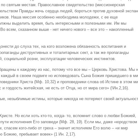
 по святым местам. Православное свидетельство (миссионерская
тельством Правды жечь сердца людей, бороться против духовной экспа
ников. Наша миссия особенно необходима молодежи, с ее еще
лжны выделить время, быть интересными и полезными им. Им мы
о всем, сказанном выше - нет ничего нового – все это – накопленный
онести до слуха тех, на кого возложена обязанность воспитания и
ропаганды деструктивных и тоталитарных сект, а так же пропаганды
й, социальной розни, эксплуатации человеческих инстинктов.
обращены к каждому из нас, потому что все мы – Церковь Христова. Мы 
 каждый в своем подвиге но исповедовать Сына Божия пришедшего в ми
поведники Христа (Мф. 10,32) и проповедники слова об Истине в этом м
и гордость житейская, не есть от Отца, но от мира сего» (!Ин.2,16).
е, незыблимые истины, которые никогда не потеряют своей актуальност
ристе. Но если хоть кто-то, когда- то, вспомнит слово о любви Божией,
 пути исполнения Его заповеди (Мф. 28, 19). Если мы, даже «юродством
м, спасем кого-либо от греха – значит исполняем Его волю – «и мир
ю Божию, пребывает вовек» (1 Ин. 2,17).