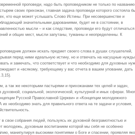
овременной проповеди, надо быть проповедником не только по названию
стырем своих прихожан, главная задача проповеди которого состояла б
тех, кто еще может услышать Слово Истины. При несовершенстве и
обладающий значительными дарованиями, будет не в состоянии, в
равленностью мысли – и как следствие, проповеди его будут отличаться
ений и общих мест, мысли запутаны, туманны и неопределенны. К
 проповедник должен искать предмет своего слова в душах слушателей,
крывая перед ними идеальную истину, но и отвечать на насущные нужды
овать и замечать, что соответствует и что необходимо для духовных ну
 ожидают и «всякому, требующему у вас отчета в вашем уповании, дать
3,15).
, а так же некоторыми пастырями и прихожанами тех целей и задач,
в духовной, социальной, экологической, культурной и иных сферах. Мно
онцепции Русской Православной Церкви» и «Концепции молодежного
 их необходимо знать для правильного ответа на те задачи и условия,
йствительность.
 в свои собрания людей, пользуясь их духовной безграмотностью и
ет молодежь, духовным воспитанием которой мы себя не особенно
лию, манипулируя высокими понятиями о Боге и спасении, проявляя як