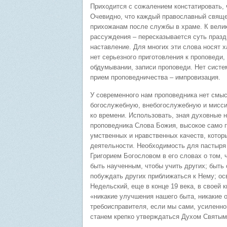
Приходится с сожалением констатировать,
Очевидно, что каждый православный свяще
прихожанам после службы в храме. К велик
рассуждения – пересказывается суть празд
наставление. Для многих эти слова носят 
нет серьезного приготовления к проповеди
обдумывании, записи проповеди. Нет систе
прием проповедничества – импровизация.
У современного нам проповедника нет смыс
богослужебную, внебогослужебную и мисси
ко времени. Использовать, зная духовные 
проповедника Слова Божия, высокое само п
умственных и нравственных качеств, котор
деятельности. Необходимость для пастыря 
Григорием Богословом в его словах о том,
быть наученным, чтобы учить других; быть 
побуждать других приближаться к Нему; осв
Недельский, еще в конце 19 века, в своей
«никакие улучшения нашего быта, никакие 
требоисправителя, если мы сами, усиленно
станем крепко утверждаться Духом Святым