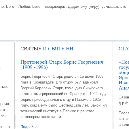
е, Боге – Любви, Боге - прощающем. Дадим ему (миру), услышать это
СВЯТЫЕ
И СВЯТЫНИ
СТА
Протоиерей Старк Борис Георгиевич
«Нов
ь
(1909 -1996)
госу
общи
Ярос
Борис Георгиевич Старк родился 15 июля 1909
Иван
года в Кронштадте. Его отцом был адмирал
Анал
стырь
Георгий Карлович Старк, командир Сибирского
флота, эмигрировавший во Францию в 1922 году.
Сазон
Борис присоединился к отцу в Париже в 1925
д-р ф
время
году, когда ему было шестнадцать лет. Закончил
, в
технический институт в Париже и работал
После
ия,
инженером-электриком.
как «
анали
о — в
Подробнее...