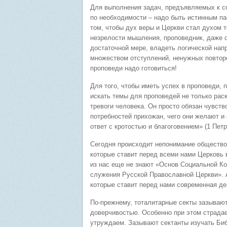
Для выполнения задач, предъявляемых к с
по необходимости – надо быть истинным па
том, чтобы дух веры и Церкви стал духом 
незрелости мышления, проповедник, даже 
достаточной мере, владеть логической нап
множеством отступлений, ненужных повтор
проповеди надо готовиться!
Для того, чтобы иметь успех в проповеди,
искать темы для проповедей не только рас
тревоги человека. Он просто обязан чувств
потребностей прихожан, чего они желают и
ответ с кротостью и благоговением» (1 Петр.
Сегодня происходит непонимание обществом
которые ставит перед всеми нами Церковь 
из нас еще не знают «Основ Социальной К
служения Русской Православной Церкви». А
которые ставит перед нами современная де
По-прежнему, тоталитарные секты зазывают
доверчивостью. Особенно при этом страда
утруждаем. Зазывают сектанты изучать Биб