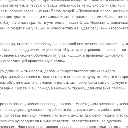
 возлагается, в первую очередь обязанность не только обличать, но и
евать словом вверенных нам Богом людей. «Проповедуй слово, настой в
 всяким долготерпением и назиданием» - с такими совами обращается св
 4,2). «Кто пастырь, тот и учитель», - пишет блаж. Иероним Стридонски
е и о людях и не учащий их благочестию да будет отлучен», - говорится
роповеди, вместе с всепобеждающей силой внутреннего убеждения, нуж
дника с проповедуемым им учением. «Пустота внутренняя, - пишет св.
 скрываема внешней оболочкой от глаз, ищущих в проповеди духовного
 и укрепляющей нравственную волю».
ру должна быть словом, делом и свидетельством жизни каждого
обративший грешника от ложного пути его спасет душу от смерти и покро
твом обИстине жизнью, словом и делом, мы произносим самую нужную и
ведь о Христе. Наш приход в больницу, тюрьму, для оказания помощи
е.
ерковно-богослужебная проповедь в храме. Необходимы внебогослужебн
яли насущные духовные потребности их, а так же имели собою цель
а проповедь пастыря, именно пастыря в школах (духовно- педагогическа
уховного руководителя можно возложить ответственность за духовно-
околения. Наша духовная миссия, православное свидетельство, не дол