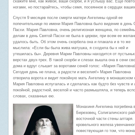
скажите мне, как живой, ваши скорби, и я услышу вас. Еще повто
ногами, но постарайтесь, чтобы семя, посеянное в сердцах ваших
Спустя 9 месяцев после смерти матери Ангелины одной ее
попечительнице по имени Мария Павловна было видение в день 
Пасхи. Мария Павловна, очень религиозная женщина, по семейн
делам в день Святой Пасхи не была в церкви, при всем ее желан
удалось быть. Об этом очень скорбела она и плакала и в то же
мыслила: «Если бы была жива матушка, я сходила бы к ней и
утешилась бы». Деревня Марии Павловны находится от пустыньк
верстах двух-трех. В такой скорби и слезах вышла она в сени св
дома и вдруг слышит за воротами сеней голос: «Мария Павловна
Сегодня день не плача, а радости и веселия!» Мария Павловна
отворила ворота и видит покойную мать Ангелину в монашеском о
Мария Павловна испугалась и сделалась как будто без чувств и 
покойной, радостной, веселой и часто размышляла, и теперь всп
словах, сказанных ею.
Монахиня Ангелина погребена 
Березовец, Солигаличского рай
восточной части стены алтаря.
кровельного железа увенчанног
повествующая го том, что мона