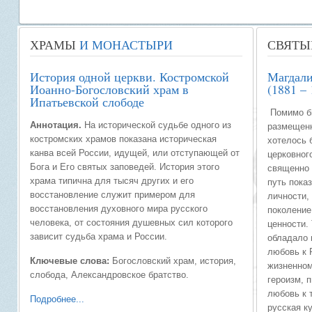
ХРАМЫ
И МОНАСТЫРИ
СВЯТЫ
История одной церкви. Костромской
Магдали
Иоанно-Богословский храм в
(1881 – 
Ипатьевской слободе
Помимо б
Аннотация.
На исторической судьбе одного из
размещенн
костромских храмов показана историческая
хотелось 
канва всей России, идущей, или отступающей от
церковног
Бога и Его святых заповедей. История этого
священно 
храма типична для тысяч других и его
путь пока
восстановление служит примером для
личности, 
восстановления духовного мира русского
поколение
человека, от состояния душевных сил которого
ценности.
зависит судьба храма и России.
обладало 
любовь к 
Ключевые слова:
Богословский храм, история,
жизненном
слобода, Александровское братство.
героизм, 
любовь к 
Подробнее...
русская к