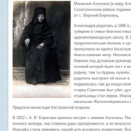
Монахиня Ангелина (в миру Ал
Солигаличском районе подвижн
от с. Верхний Березовец.
Александра родилась в 1886 в 
губернии в семье благочестив
церковноприходскую школу. В 1
продолжительная болезнь и хро
пропускала ни одного богослуже
благословению митр. Московско
Кавказе под духовным руковод
основой которой были пост и мо
родину, там ты будешь нужна»
родитель выстроил ей келью в 
подвизалась там до конца своей
старец Стратоник был убит, ду
отшельницы стал иером. Иоаса
насельник Железноборовского 
Предтечи монастыря Костромской епархии.
В 1922 г. А. В. Борисова приняла постриг с именем Ангелины. По
полного затвора, она стяжала дары прозорливости, и по благос
Иоасафа стала принимать людей для духовного окормления. Вск