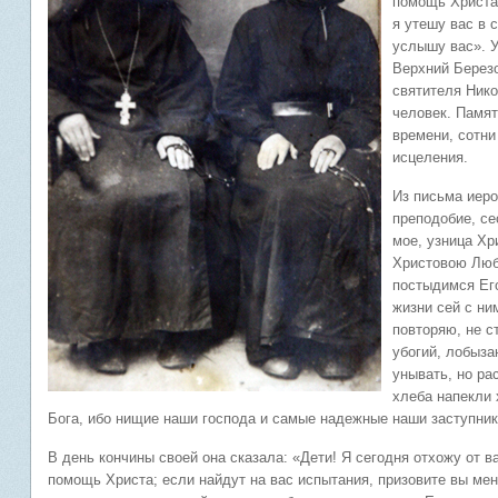
помощь Христа.
я утешу вас в с
услышу вас». У
Верхний Березо
святителя Нико
человек. Памят
времени, сотни
исцеления.
Из письма иер
преподобие, се
мое, узница Хр
Христовою Любо
постыдимся Его
жизни сей с ни
повторяю, не с
убогий, лобыза
унывать, но ра
хлеба напекли 
Бога, ибо нищие наши господа и самые надежные наши заступники
В день кончины своей она сказала: «Дети! Я сегодня отхожу от в
помощь Христа; если найдут на вас испытания, призовите вы меня