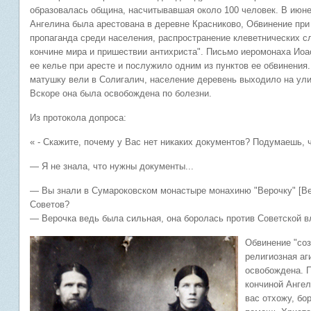
образовалась община, насчитывавшая около 100 человек. В июне 
Ангелина была арестована в деревне Красниково, Обвинение при 
пропаганда среди населения, распространение клеветнических с
кончине мира и пришествии антихриста". Письмо иеромонаха Ио
ее келье при аресте и послужило одним из пунктов ее обвинения.
матушку вели в Солигалич, население деревень выходило на ули
Вскоре она была освобождена по болезни.
Из протокола допроса:
« - Скажите, почему у Вас нет никаких документов? Подумаешь, 
— Я не знала, что нужны документы...
— Вы знали в Сумароковском монастыре монахиню "Верочку" [Вер
Советов?
— Верочка ведь была сильная, она боролась против Советской вла
Обвинение "соз
религиозная аг
освобождена. 
кончиной Ангел
вас отхожу, бо