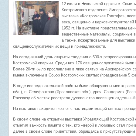
12 июля в Никольской церкви с. Саметь
Костромского отделения Императорско
выставка «Костромская Голгофа», пос
века, священно и церковнослужителей 
1952 гг. На выставке представлены це
вещественные материалы, собранные в 
а также, пожертвованные для выставки
священнослужителей их вещи и принадлежности.
На сегодняшний день открыты сведения о 500-х репрессированных
Костромской епархии. Среди них 176 священнослужителей были п
Более 20-ти было прославлено в лике святых на Архиерейском с
имена включены в Собор Костромских святых (празднование 5 фе
В ходе исследовательской работы были обнаружены места расст
обл.), п. Селифонтово (Ярославская обл.), уроч. Сандормох (Респ
Рассказу об местах расстрела духовенства посвящен отдельный 
На выставке находится ковчег с частицами мощей святых препо
В своем слове на открытии выставки Управляющий Костромской 
отметил важность памяти о тех, кто «верой и любовью стал прич
далее в своем слове приветствия, обращаясь к присутствующим 