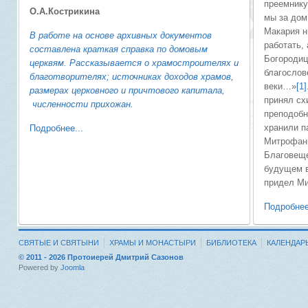
преемнику
О.А.Кострикина
мы за дом
Макария н
В работе на основе архивных документов
работать,
составлена краткая справка по домовым
Богородиц
церквям. Рассказывается о храмостроителях и
благослов
благотворителях; источниках доходов храмов,
веки…»
[1]
размерах церковного и причтового капитала,
принял сх
численности прихожан.
преподобн
хранили п
Подробнее...
Митрофани
Благовеще
будущем в
придел М
Подробнее
СВЯТЫЕ И СВЯТЫНИ
ХРАМЫ И МОНАСТЫРИ
БИБЛИОТЕКА
КАЛЕНДАР
© 2011 - 2026 Протоиерей Дмитрий Сазонов
Powered by
Joomla