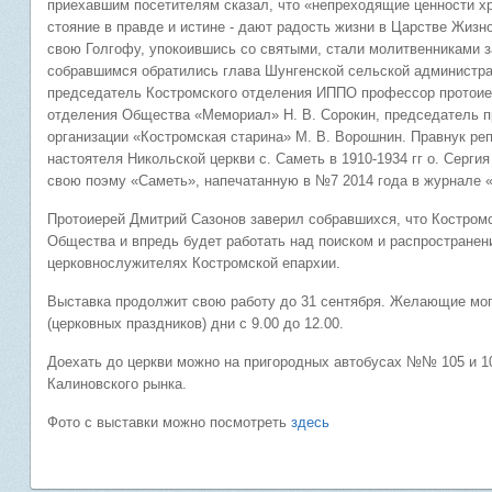
приехавшим посетителям сказал, что «непреходящие ценности хр
стояние в правде и истине - дают радость жизни в Царстве Жизн
свою Голгофу, упокоившись со святыми, стали молитвенниками за
собравшимся обратились глава Шунгенской сельской администрац
председатель Костромского отделения ИППО профессор протоие
отделения Общества «Мемориал» Н. В. Сорокин, председатель п
организации «Костромская старина» М. В. Ворошнин. Правнук ре
настоятеля Никольской церкви с. Саметь в 1910-1934 гг о. Серги
свою поэму «Саметь», напечатанную в №7 2014 года в журнале 
Протоиерей Дмитрий Сазонов заверил собравшихся, что Костром
Общества и впредь будет работать над поиском и распростране
церковнослужителях Костромской епархии.
Выставка продолжит свою работу до 31 сентября. Желающие могу
(церковных праздников) дни с 9.00 до 12.00.
Доехать до церкви можно на пригородных автобусах №№ 105 и 1
Калиновского рынка.
Фото с выставки можно посмотреть
здесь