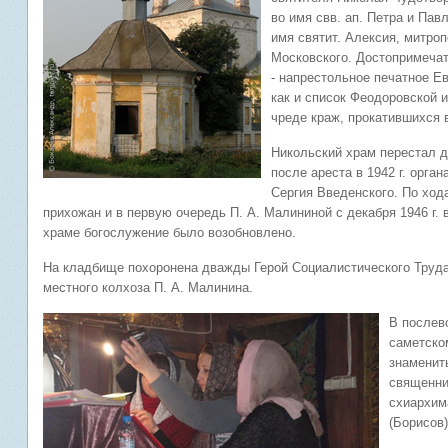
во имя свв. ап. Петра и Павл
имя святит. Алексия, митро
Московского. Достопримечат
- напрестольное печатное Ев
как и список Феодоровской 
чреде краж, прокатившихся в
Никольский храм перестал д
после ареста в 1942 г. орга
Сергия Введенского. По ход
прихожан и в первую очередь П. А. Малининой с декабря 1946 г.
храме богослужение было возобновлено.
На кладбище похоронена дважды Герой Социалистического Труда
местного колхоза П. А. Малинина.
В послев
саметско
знаменит
священни
схиархим
(Борисов)