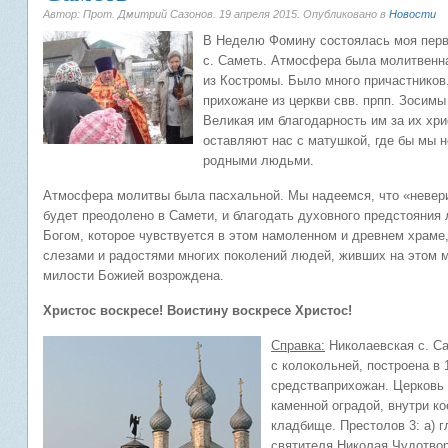
Автор: Прот. Дмитрий Сазонов.
19 апреля 2015
. Опубликовано в
Новости
В Неделю Фомину состоялась моя перва
с. Саметь. Атмосфера была молитвенна
из Костромы. Было много причастников
прихожане из церкви свв. прпп. Зосимы
Великая им благодарность им за их хрис
оставляют нас с матушкой, где бы мы н
родными людьми.
Атмосфера молитвы была пасхальной. Мы надеемся, что «невер
будет преодолено в Самети, и благодать духовного предстояния
Богом, которое чувствуется в этом намоленном и древнем храме
слезами и радостями многих поколений людей, живших на этом м
милости Божией возрождена.
Христос воскресе! Воистину воскресе Христос!
Справка:
Николаевская с. Са
с колокольней, построена в 1
средства
прихожан. Церковь
каменной оградой, внутри к
кладбище. Престолов 3: а) 
святителя Николая Чудотвор