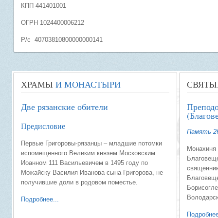
КПП 441401001
ОГРН 1024400006212
Р/с 40703810800000000141
ХРАМЫ
И МОНАСТЫРИ
СВЯТЫ
Две рязанские обители
Препод
(Благов
Предисловие
Память 2
Первые Григоровы-рязанцы – младшие потомки
Монахиня 
испомещенного Великим князем Московским
Благовеще
Иоанном 111 Васильевичем в 1495 году по
священник
Можайску Василия Иванова сына Григорова, не
Благовеще
получившие доли в родовом поместье.
Борисогле
Володарск
Подробнее...
Подробнее