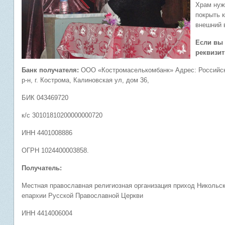
Храм нуж
покрыть к
внешний в
Если вы 
реквизит
Банк получателя:
ООО «Костромаселькомбанк» Адрес: Российска
р-н, г. Кострома, Калиновская ул, дом 36,
БИК 043469720
к/с 30101810200000000720
ИНН 4401008886
ОГРН 1024400003858.
Получатель:
Местная православная религиозная организация приход Никольск
епархии Русской Православной Церкви
ИНН 4414006004