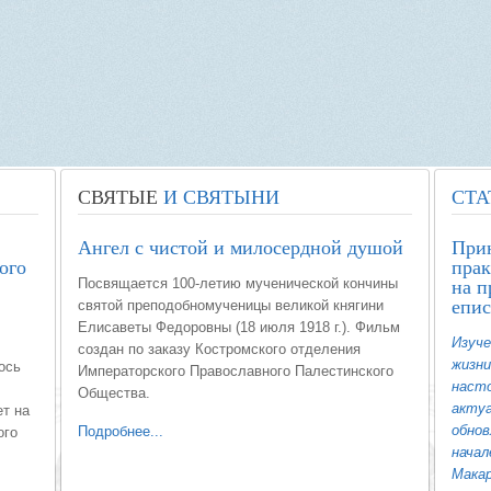
СВЯТЫЕ
И СВЯТЫНИ
СТА
Ангел с чистой и милосердной душой
При
ого
прак
на п
Посвящается 100-летию мученической кончины
епис
святой преподобномученицы великой княгини
Елисаветы Федоровны (18 июля 1918 г.). Фильм
Изуче
создан по заказу Костромского отделения
жизни
ось
Императорского Православного Палестинского
насто
Общества.
акту
ет на
обнов
Подробнее...
ого
начал
Макар