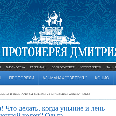
И
БИБЛИОТЕКА
КАЛЕНДАРЬ
ВОПРОС-ОТВЕТ
ФОТОГАЛЕРЕЯ
НАШИ 
И
ПРОПОВЕДИ
АЛЬМАНАХ "СВЕТОЧЪ"
КОЦИО
уныние и лень совсем выбили из жизненной колеи? Ольга
! Что делать, когда уныние и лень
ненной колеи? Ольга