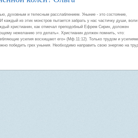
ью, духовным и телесным расслаблением. Уныние - это состояние,
 И каждый из этих монстров пытается забрать у нас частичку души, воли
аждый христианин, как отмечал преподобный Ефрем Сирин, доложен
ющему нежеланию это делать». Христианин должен помнить, что:
ребляющие усилия восхищают его» (Мф.11:12). Только трудом и усилиям
жно победить грех уныния. Необходимо направить свою энергию на тру