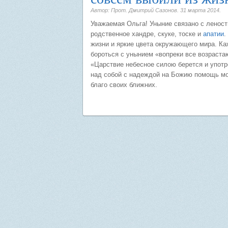
Автор: Прот. Дмитрий Сазонов.
31 марта 2014
.
Уважаемая Ольга! Уныние связано с леност
родственное хандре, скуке, тоске и
апатии
.
жизни и яркие цвета окружающего мира. К
бороться с унынием «вопреки все возраста
«Царствие небесное силою берется и упот
над собой с надеждой на Божию помощь мо
благо своих ближних.