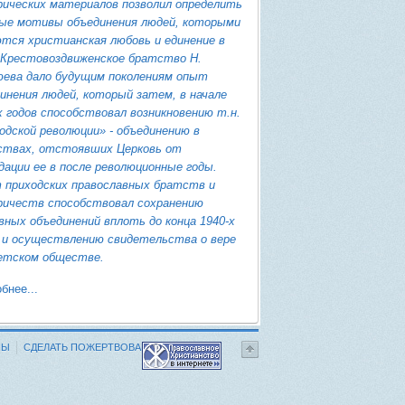
ических материалов позволил определить
ые мотивы объединения людей, которыми
тся христианская любовь и единение в
 Крестовоздвиженское братство Н.
ева дало будущим поколениям опыт
инения людей, который затем, в начале
х годов способствовал возникновению т.н.
одской революции» - объединению в
ствах, отстоявших Церковь от
дации ее в после революционные годы.
 приходских православных братств и
ричеств способствовал сохранению
вных объединений вплоть до конца 1940-х
 и осуществлению свидетельства о вере
етском обществе.
бнее...
НЫ
СДЕЛАТЬ ПОЖЕРТВОВАНИЕ