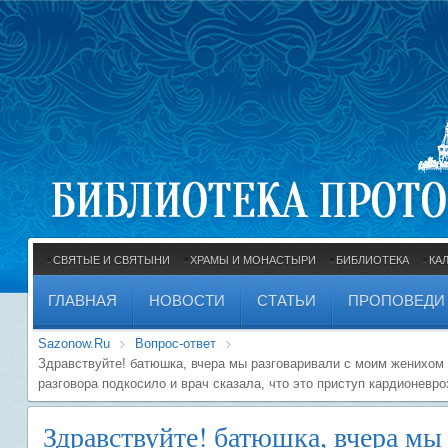
СВЯТЫЕ И СВЯТЫНИ
ХРАМЫ И МОНАСТЫРИ
БИБЛИОТЕКА
КА
ГЛАВНАЯ
НОВОСТИ
СТАТЬИ
ПРОПОВЕДИ
Sazonow.Ru
Вопрос-ответ
Здравствуйте! батюшка, вчера мы разговаривали с моим женихом и
разговора подкосило и врач сказала, что это приступ кардионевро
Здравствуйте! батюшка, вчера мы