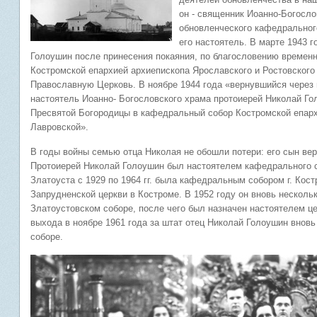
он - священник Иоанно-Богосло
обновленческого кафедрального
его настоятель. В марте 1943 г
Голоушин после принесения покаяния, по благословению времен
Костромской епархией архиепископа Ярославского и Ростовского
Православную Церковь. В ноябре 1944 года «вернувшийся через 
настоятель Иоанно- Богословского храма протоиерей Николай Го
Пресвятой Богородицы в кафедральный собор Костромской епарх
Лавровской».
В годы войны семью отца Николая не обошли потери: его сын вер
Протоиерей Николай Голоушин был настоятелем кафедрального со
Златоуста с 1929 по 1964 гг. была кафедральным собором г. Кос
Запрудненской церкви в Костроме. В 1952 году он вновь несколь
Златоустовском соборе, после чего был назначен настоятелем це
выхода в ноябре 1961 года за штат отец Николай Голоушин внов
соборе.