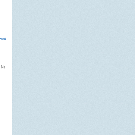
лей
, №
о