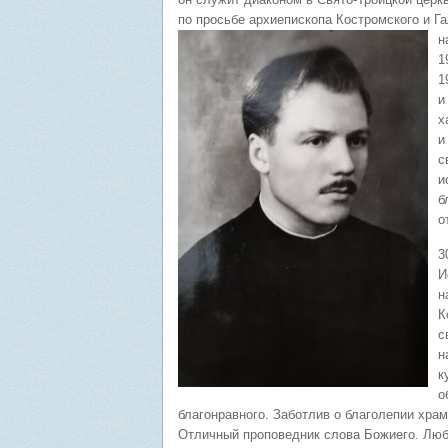
по просьбе архиепископа Костромского и Га
н
1
1
и
х
и
с
и
б
о
3
И
н
К
с
н
к
о
благонравного. Заботлив о благолепии хра
Отличный проповедник слова Божиего. Лю