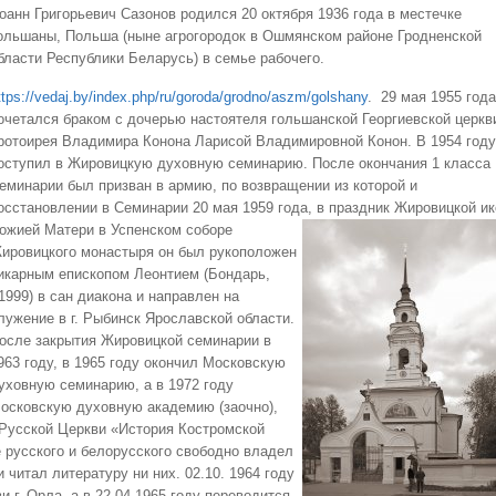
оанн Григорьевич Сазонов родился 20 октября 1936 года в местечке
ольшаны, Польша (ныне агрогородок в Ошмянском районе Гродненской
бласти Республики Беларусь) в семье рабочего.
ttps://vedaj.by/index.php/ru/goroda/grodno/aszm/golshany
. 29 мая 1955 года
очетался браком с дочерью настоятеля гольшанской Георгиевской церкв
ротоирея Владимира Конона Ларисой Владимировной Конон. В 1954 году
оступил в Жировицкую духовную семинарию. После окончания 1 класса
еминарии был призван в армию, по возвращении из которой и
осстановлении в Семинарии 20 мая 1959 года, в праздник
Жировицкой и
ожией Матери в Успенском соборе
ировицкого монастыря он был рукоположен
икарным епископом Леонтием (Бондарь,
1999) в сан диакона и направлен на
лужение в г. Рыбинск Ярославской области.
осле закрытия Жировицкой семинарии в
963 году, в 1965 году окончил Московскую
уховную семинарию, а в 1972 году
осковскую духовную академию (заочно),
Русской Церкви «История Костромской
ме русского и белорусского свободно владел
читал литературу ни них. 02.10. 1964 году
 г. Орла, а в 22.04.1965 году переводится