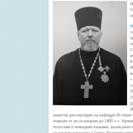
И
Г
о
h
с
п
п
С
в
Б
Ж
в
+
с
П
1
д
М
защитив диссертацию на кафедре Истории 
епархии от ее основания до 1900 гг.». Кро
польским и немецким языками, выписывал и 
он служит диаконом в Свято-Троицкой церкви