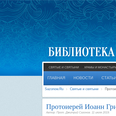
СВЯТЫЕ И СВЯТЫНИ
ХРАМЫ И МОНАСТЫР
ГЛАВНАЯ
НОВОСТИ
СТАТЬ
Sazonow.Ru
Святые и святыни
Протои
Протоиерей Иоанн Гри
Автор: Прот. Дмитрий Сазонов.
11 июля 2019
.