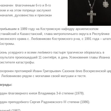
 назначен благочинным 6-го и 8-го
рхии и на этом поприще заслужил
началия, духовенства и прихожан
а прибывшим в 1989 году на Костромскую кафедру архиепископом
танайский и Казахстанский, глава митрополичьего округа в Республике
ресенского храма с. Любовниково Костромского р-на, с 1991 года – шта
 Костромы.
изнь усердного и всеми любимого пастыря трагически оборвалась в
езультате произошедшей 11 сентября, в день Усекновения главы Иоанна
рестителя катастрофы.
охоронен протоиерей Иоанн Григорьевич Сазонов близ Воскресенской це
. Любовниково рядом с могилами своей матушки и тестя.
аграды:
рден благоверного князя Владимира 3-й степени (1978).
рден преподобного Сергия Радонежского III степени (1986).
алицей (1987).