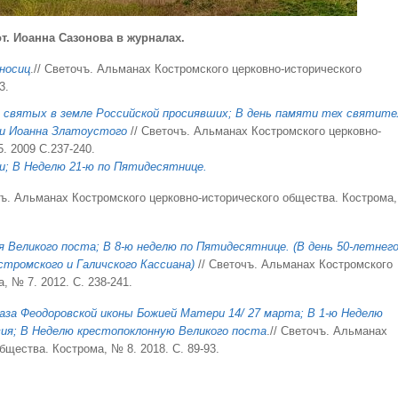
. Иоанна Сазонова в журналах.
носиц
.// Светочъ. Альманах Костромского церковно-исторического
3.
 святых в земле Российской просиявших; В день памяти тех святите
а и Иоанна Златоустого
// Светочъ. Альманах Костромского церковно-
. 2009 С.237-240.
и; В Неделю 21-ю по Пятидесятнице.
ъ. Альманах Костромского церковно-исторического общества. Кострома
я Великого поста; В 8-ю неделю по Пятидесятнице. (В день 50-летнег
стромского и Галичского Кассиана)
// Светочъ. Альманах Костромского
, № 7. 2012. С. 238-241.
раза Феодоровской иконы Божией Матери 14/ 27 марта;
В 1-ю Неделю
ия; В
Неделю крестопоклонную Великого поста
.// Светочъ. Альманах
бщества. Кострома, № 8. 2018. С. 89-93.