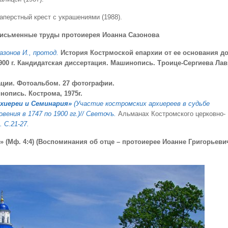
аперстный крест с украшениями (1988).
исьменные труды протоиерея Иоанна Сазонова
азонов И., протод.
История Кострмоской епархии от ее основания д
900 г. Кандидатская диссертация. Машинопись. Троице-Сергиева Лав
ации. Фотоальбом. 27 фотографии.
опись. Кострома, 1975г.
хиереи и Семинария»
(Участие костромских архиереев в судьбе
вения в 1747 по 1900 гг.)// Светочъ.
Альманах Костромского церковно-
 С.21-27.
» (Мф. 4:4) (Воспоминания об отце – протоиерее Иоанне Григорьеви