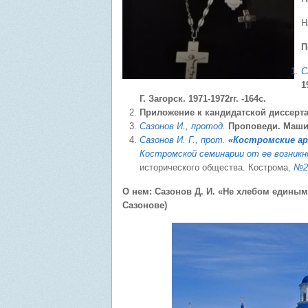
Н
П
С
1
Г. Загорск. 1971-1972гг. -164с.
Приложение к кандидатской диссерт
Сазонов И., протод.
Проповеди. Машин
Сазонов И. Г., прот.
«Костромские ар
Костромской семинарии от ее возникно
исторического общества. Кострома,
№2.
О нем: Сазонов Д. И. «Не хлебом единым
Сазонове)