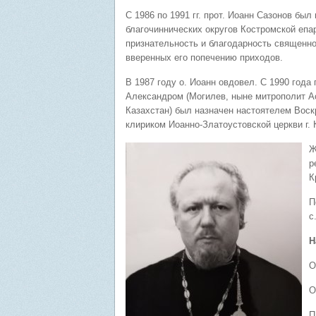
С 1986 по 1991 гг. прот. Иоанн Сазонов был
благочиннических округов Костромской епа
признательность и благодарность священно
вверенных его попечению приходов.
В 1987 году о. Иоанн овдовел. С 1990 год
Александром (Могилев, ныне митрополит Ас
Казахстан) был назначен настоятелем Воск
клириком Иоанно-Златоустовской церкви г.
Ж
р
К
П
с
Н
О
О
П