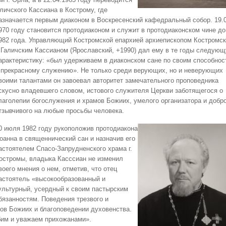
личского Кассиана в Кострому, где
азначается первым диаконом в Воскресенский кафедральный собор.
19.
970 году становится протодиаконом и служит в протодиаконском чине до
982 года. Управляющий Костромской епархией архиепископом Костромс
 Галичским Кассианом (Ярославский, +1990) дал ему в те годы следую
арактеристику: «был удерживаем в диаконском сане по своим способнос
 прекрасному служению». Не только среди верующих, но и неверующих
воими талантами он завоевал авторитет замечательного проповедника
скусно владевшего словом, истового служителя Церкви заботящегося о
лаголепии богослужения и храмов Божиих, умелого организатора и добро
тзывчивого на любые просьбы человека.
0 июля 1982 году рукоположив протодиакона
оанна в священнический сан и назначив его
астоятелем Спасо-Запрудненского храма г.
остромы, владыка Касссиан не изменил
воего мнения о нем, отметив, что отец
астоятель «высокообразованный и
ультурный, усердный к своим пастырским
бязанностям. Поведения трезвого и
мов Божиих и благоповедении духовенства.
бим и уважаем прихожанами».