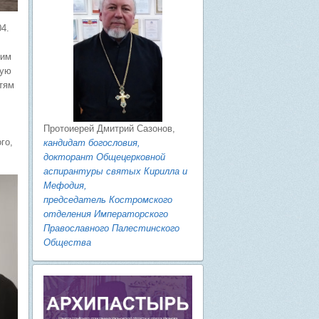
04.
ким
щую
тям
Протоиерей Дмитрий Сазонов,
го,
кандидат богословия,
докторант Общецерковной
аспирантуры святых Кирилла и
Мефодия,
председатель Костромского
отделения Императорского
Православного Палестинского
Общества