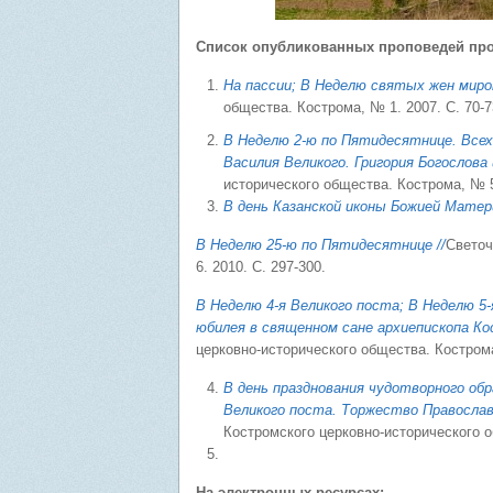
Список опубликованных проповедей прот
На пассии; В Неделю святых жен миро
общества. Кострома, № 1. 2007. С. 70-7
В Неделю 2-ю по Пятидесятнице. Всех
Василия Великого. Григория Богослов
исторического общества. Кострома, № 5
В день Казанской иконы Божией Матер
В Неделю 25-ю по Пятидесятнице //
Светоч
6. 2010. С. 297-300.
В Неделю 4-я Великого поста; В Неделю 5-
юбилея в священном сане архиепископа Ко
церковно-исторического общества. Кострома
В день празднования чудотворного об
Великого поста. Торжество Православ
Костромского церковно-исторического о
На электронных ресурсах: