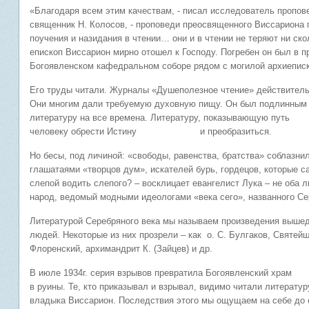
«Благодаря всем этим качествам, - писал исследователь пропов
священник Н. Колосов, - проповеди преосвященного Виссариона
поучения и назидания в чтении… они и в чтении не теряют ни скол
епископ Виссарион мирно отошел к Господу. Погребен он был в 
Богоявленском кафедральном соборе рядом с могилой архиеписко
Его труды читали. Журналы «Душеполезное чтение» действительн
Они многим дали требуемую духовную пищу. Он был подлинным 
литературу на все времена. Литературу, показывающую пут
человеку обрести Истину и преобразиться.
Но бесы, под личиной: «свободы, равенства, братства» соблазни
глашатаями «творцов дум», искателей бурь, гордецов, которые 
слепой водить слепого? – восклицает евангелист Лука – не оба ли
народ, ведомый модными идеологами «века сего», названного С
Литературой Серебряного века мы называем произведения вышед
людей. Некоторые из них прозрели – как о. С. Булгаков, Святей
Флоренский, архимандрит К. (Зайцев) и др.
В июле 1934г. серия взрывов превратила Богоявленск
в руины. Те, кто приказывал и взрывал, видимо читали литератур
владыка Виссарион. Последствия этого мы ощущаем на себе до 