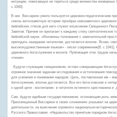
интуицию, помогавшую не теряться среди множества иноверных т
с.1040].
В них Виссарион умело пользуется церковно-педагогическим пр
сквозь ветхозаветную историю прообраз новозаветного церковно
библейских стихов для него служит изъяснение Священного Пис
Заветов. Причем он прилагает к каждому стиху святоотеческое 
библейской науки. «Изложены толкования с замечательной прост
преподать назидание читателям, достигается вполне. Ясная, св
высокохудожественным языком» - писал современник[8, с.1041].
церковного богослужения и молитв. Публикация этих тру
чтения».
Будучи служащим священником, истово совершающим богослуж
огромное значение задачам исследования и истолкования повсед
для усвоения и понимания народом. Цель, поставленная им – ма
богослужение, вполне достигается. Все его богословские и
к одной цели - воспитанию в читателе истинного христианина и 
Сам, будучи идейным государственником, осознающим роль земно
Преосвященный Виссарион в своих сочинениях указывал на церко
деятельности, на выяснение огромного национально-историческо
Русского Православия. «Недовольство принятым порядком богослу