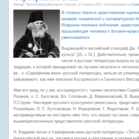
Автор: Протоиерей Дмитрий Сазонов.
27 апреля 2013
. Опубликовано в
Ста
В статье дается нравственная оценка 
примере творческой и литературной д
Илариона показана подлинная, нравст
призывающая человека к духовно-нравс
умалчивается.
Выдающийся английский этнограф Дж. Фр
культа" [15, с.31 ]. Действительно, про
числе и русская литература вышла из хр
традиции, к которой принадлежат ее лучшие писатели и читатели.
вв., о «Серебряном веке» русской литературы, нельзя не упомяну
забываемого, как имя епископа Костромского и Галичского Висса
Имя его вряд ли у нас ассоциируется с такими писателями Серебря
Розанов, о. С. Булгаков, Вл. Соловьев, Д. Мережковский, В. Выш
П.Струве. Наследие русского культурного ренессанса, представл
Розановым, О. С. Булгаковым, Н. Федоровым, Г. Федотовым, Л. 
несправедливым не поставить имя того, кто оказал на своих сов
вышеперечисленные представители светской литературы.
Н. Бердяев писал о Серебряном веке русской литературы: «Это 
философской мысли, расцвета поэзии и обострения эстетической