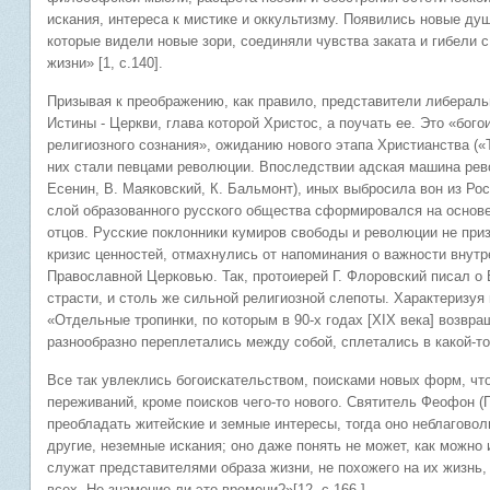
искания, интереса к мистике и оккультизму. Появились новые ду
которые видели новые зори, соединяли чувства заката и гибели 
жизни» [1, с.140].
Призывая к преображению, как правило, представители либераль
Истины - Церкви, глава которой Христос, а поучать ее. Это «бог
религиозного сознания», ожиданию нового этапа Христианства («Тр
них стали певцами революции. Впоследствии адская машина рев
Есенин, В. Маяковский, К. Бальмонт), иных выбросила вон из Рос
слой образованного русского общества сформировался на основе
отцов. Русские поклонники кумиров свободы и революции не при
кризис ценностей, отмахнулись от напоминания о важности внутр
Православной Церковью. Так, протоиерей Г. Флоровский писал о 
страсти, и столь же сильной религиозной слепоты. Характеризуя 
«Отдельные тропинки, по которым в 90-х годах [XIX века] возвра
разнообразно переплетались между собой, сплетались в какой-то 
Все так увлеклись богоискательством, поисками новых форм, что
переживаний, кроме поисков чего-то нового. Святитель Феофон (
преобладать житейские и земные интересы, тогда оно неблаговол
другие, неземные искания; оно даже понять не может, как можно
служат представителями образа жизни, не похожего на их жизнь,
всех. Не знамение ли это времени?»[12, с.166 ].