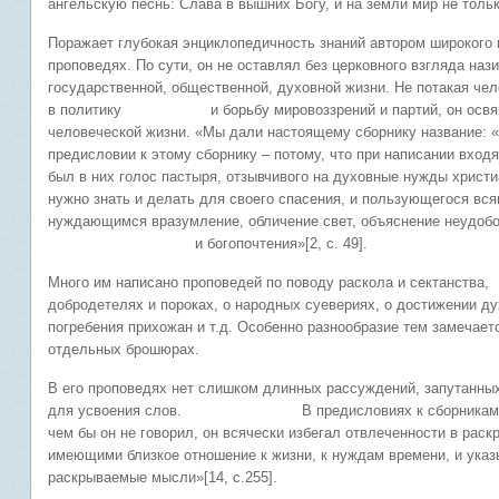
ангельскую песнь: Слава в вышних Богу, и на земли мир не только
Поражает глубокая энциклопедичность знаний автором широкого к
проповедях. По сути, он не оставлял без церковного взгляда наз
государственной, общественной, духовной жизни. Не потакая че
в политику и борьбу мировоззрений и партий, он освящал
человеческой жизни. «Мы дали настоящему сборнику название: 
предисловии к этому сборнику – потому, что при написании вход
был в них голос пастыря, отзывчивого на духовные нужды христи
нужно знать и делать для своего спасения, и пользующегося вс
нуждающимся вразумление, обличение свет, объяснение неудоб
и богопочтения»[2, с. 49].
Много им написано проповедей по поводу раскола и сект
добродетелях и пороках, о народных суевериях, о достижении ду
погребения прихожан и т.д. Особенно разнообразие тем замечает
отдельных брошюрах.
В его проповедях нет слишком длинных рассуждений, запутанны
для усвоения слов. В предисловиях к сборникам, он все
чем бы он не говорил, он всячески избегал отвлеченности в рас
имеющими близкое отношение к жизни, к нуждам времени, и ука
раскрываемые мысли»[14, с.255].