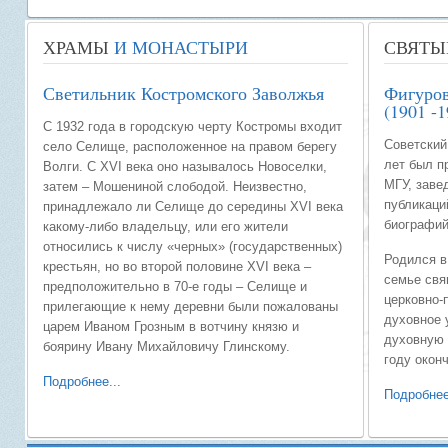
ХРАМЫ
И МОНАСТЫРИ
СВЯТЫ
Светильник Костромского Заволжья
Фигуров
(1901 -1
С 1932 года в городскую черту Костромы входит
Советский 
село Селище, расположенное на правом берегу
лет был п
Волги. С XVI века оно называлось Новоселки,
МГУ, заве
затем – Мошениной слободой. Неизвестно,
публикаци
принадлежало ли Селище до середины ХVI века
биографий
какому-либо владельцу, или его жители
относились к числу «черных» (государственных)
Родился в
крестьян, но во второй половине ХVI века –
семье свя
предположительно в 70-е годы – Селище и
церковно-
прилегающие к нему деревни были пожалованы
духовное 
царем Иваном Грозным в вотчину князю и
духовную 
боярину Ивану Михайловичу Глинскому.
году окон
Подробнее...
Подробнее