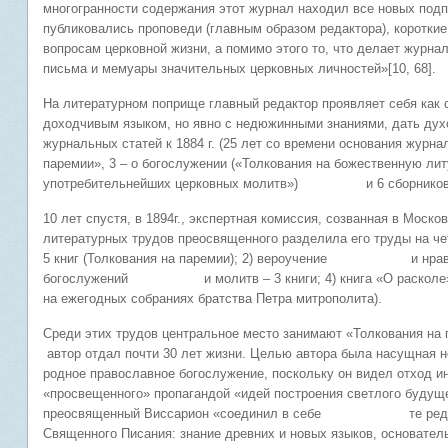
многогранности содержания этот журнал находил все новых подп
публиковались проповеди (главным образом редактора), короткие
вопросам церковной жизни, а помимо этого то, что делает журна
письма и мемуары значительных церковных личностей»[10, 68].
На литературном поприще главный редактор проявляет себя как 
доходчивым языком, но явно с недюжинными знаниями, дать духо
журнальных статей к 1884 г. (25 лет со времени основания журнал
паремии», 3 – о богослужении («Толкования на божественную ли
употребительнейших церковных молитв») и 6 сборников 
10 лет спустя, в 1894г., экспертная комиссия, созванная в Моск
литературных трудов преосвященного разделила его труды на че
5 книг (Толкования на паремии); 2) вероучение и нравоуч
богослужений и молитв – 3 книги; 4) книга «О расколе» (о
на ежегодных собраниях братства Петра митрополита).
Среди этих трудов центральное место занимают «Толкования на 
автор отдал почти 30 лет жизни. Целью автора была насущная 
родное православное богослужение, поскольку он видел отход ин
«просвещенного» пропагандой «идей построения светлого будуще
преосвященный Виссарион «соединил в себе те редкие да
Священного Писания: знание древних и новых языков, основател