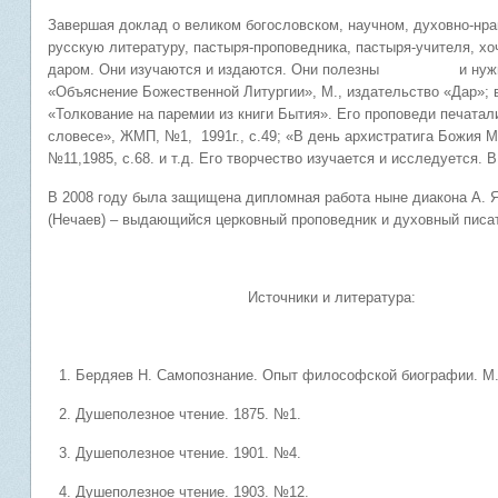
Завершая доклад о великом богословском, научном, духовно-нр
русскую литературу, пастыря-проповедника, пастыря-учителя, хоч
даром. Они изучаются и издаются. Они полезны и нужны. В
«Объяснение Божественной Литургии», М., издательство «Дар»; 
«Толкование на паремии из книги Бытия». Его проповеди печата
словесе», ЖМП, №1, 1991г., с.49; «В день архистратига Б
№11,1985, с.68. и т.д. Его творчество изучается и исследуется.
В 2008 году была защищена дипломная работа ныне диакона А. 
(Нечаев) – выдающийся церковный проповедник и духовный писа
Источники и литература:
Бердяев Н. Самопознание. Опыт философской биографии. М., 
Душеполезное чтение. 1875. №1.
Душеполезное чтение. 1901. №4.
Душеполезное чтение. 1903. №12.