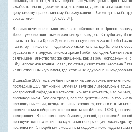
происходит оттого, что мы недовольно умеем ценить принятый по
слабость: мы не дорожим тем, что имеем, даже готовы променять
цену своему православному богослужению… Стоит дать себе труд 
состав его» [3, с.83-84].
В своих сочинениях писатель часто обращается к Православном
богослужение понятным и родным для каждого. К глубокому бла
Таинства Тела и Крови Христовой в поучении: « Храм Гроба Гос
Таинству, - пишет он, - одинаково спасительна, где бы оно не со
русской или в иерусалимском храме Гроба Господня. Самая трап
святейшее Таинство так же священна, как и Гроб Господень»[ 4, 
«Душеполезное чтение» стал, по отзыву святителя Феофана Зат
«единственным журналом, где статьи не одурманены мудрованиями
В декабре 1889 года он был призван на самостоятельную еписко
последние 13,5 лет жизни. Отмечая великие литературные труды
костромской кафедре в частности, хочется отметить, что он был
проповедником. Все его труды, вся его деятельность, в том числ
проповеднический, назидательный характер, все его статьи могл
предисловии к сборнику «Голос пастыря» (Москва 1893г.), он са
содержания. В них под формой исследований, проповедей, речей
нравоучительных истин, вразумления неверующим, лжемудрств
песнопений. С подобным смешанным содержанием, издано нами и 