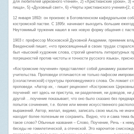
для любителей церковного чтения», 2) «Христианские уроки», 3) 
пища», 5) «Духовный свет», 6) «Черты христианского учения»[2, с
12 января 1892г. он произнес в Богоявленском кафедральном со
костромской пастве. С 1895г. начинают выходить большие ежего
Неутомимый труженик нашел в них новую форму общения с паств
1903 г. профессор Московской Духовной Академии, преемник вла
Введенский пишет, «что преосвященный в своих трудах старался 
был «высокий художник слова, строгий ценитель литературных пр
погрешностей против чистоты и точности русского языка», присно
«Костромские поучения» представляют собой динамику развития 
учительства. Проповеди отличаются не только пафосом импрови
(схоластической) структуры проповедуемого слова. Он ломает с
проповеди. «Автор их, - пишет рецензент «Костромских Церковн
поучений: нет здесь ни приступа, ни разделения, ни доводов, ни
другой …поучение показывает, что оно было сказано без предвар
попыток сочинения, т.е. более или менее искусственного распол
выражений. Автор, желал, видимо, записать свою мысль не иначе,
находит более полезным ее сохранить. Видно, что и сама тема б
такое слово? Обычные названия – Слово, Поучение, Речь - к нем
беседы не гомилетической, а отеческой. Это нарочитое снисхожд