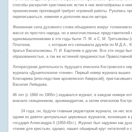
способы раскрытия христианских истин в них многообразны и неи
произнесению проповедей требует огромной работы. Рукопись пр
переписываться, изменяя и дополняя мысли автора.
Жизненная сила духовного слова объединяло вокруг толмачевско
массе из простого народа, но и многочисленных представителей 
единомышленниками в эти годы были: П. М. и С. М. Третьяковы (о
Платонов, с которым его связывала дружба по М.Д.А., Ю. Ф. 
братья Васильчиковы, П. И. Бартенев и другие. Все эти люди бы
образованностью, а так же истинной преданностью Православной
Литературная деятельность будущего епископа Костромского нер
журнала «Душеполезное чтение». Первый номер журнала вышел п
Ключарева (впоследствии архиепископ Амвросий), пригласившего
Василия Лебедева.
46 лет (с 1860 по 1905гг.) издавался журнал, в каждом номере к
вначале священником, архимандритом, а затем епископом Костр
24 года, он, будучи главным редактором журнала, он нес все 
одним из девяти центральных церковных журналов, возникших в
государя Александра II (1855-65гг.). Журнал был задуман как ду
чтение для крестьян, однако, нашел обширный круг читателей и 