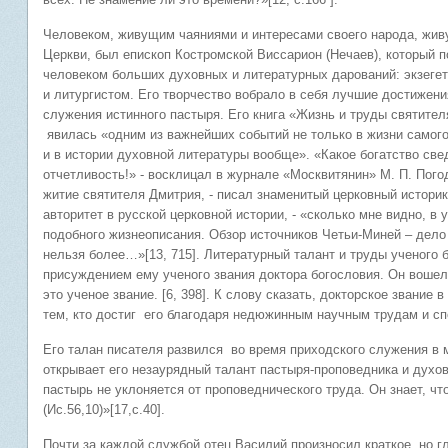
Человеком, живущим чаяниями и интересами своего народа, жив
Церкви, был епископ Костромской Виссарион (Нечаев), который
человеком больших духовных и литературных дарований: экзеге
и литургистом. Его творчество вобрало в себя лучшие достижени
служения истинного пастыря. Его книга «Жизнь и труды святите
явилась «одним из важнейших событий не только в жизни самого
и в истории духовной литературы вообще». «Какое богатство свед
отчетливость!» - восклицал в журнале «Москвитянин» М. П. Пого
житие святителя Дмитрия, - писал знаменитый церковный историк
авторитет в русской церковной истории, - «сколько мне видно, в
подобного жизнеописания. Обзор источников Четьи-Миней – дело 
нельзя более…»[13, 715]. Литературный талант и труды ученого
присуждением ему ученого звания доктора богословия. Он вошел
это ученое звание. [6, 398]. К слову сказать, докторское звание
тем, кто достиг его благодаря недюжинным научным трудам и сп
Его талан писателя развился во время приходского служения в 
открывает его незаурядный талант пастыря-проповедника и духов
пастырь не уклоняется от проповеднического труда. Он знает, чт
(Ис.56,10)»[17,с.40].
Почти за каждой службой отец Василий произносил краткое, но г