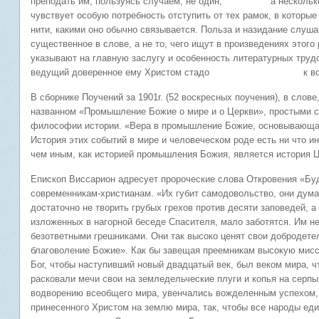
преподать им, пользуясь случаем, не один, а несколько ж
чувствует особую потребность отступить от тех рамок, в которы
нити, какими оно обычно связывается. Польза и наз
существенное в слове, а не то, чего ищут в произведениях этого 
указывают на главную заслугу и особенность литературных трудо
ведущий доверенное ему Христом стадо к восстанов
В сборнике Поучений за 1901г. (52 воскресных поучения), в слове
названном «Промышление Божие о мире и о Церкви», простыми с
философии истории. «Вера в промышление Божие, основывающая
История этих событий в мире и человеческом роде есть ни что и
чем иным, как историей промышления Божия, является история Ц
Епископ Виссарион адресует пророческие слова Откровения «Будь 
современникам-христианам. «Их губит самодовольство, они дума
достаточно не творить грубых грехов против десяти заповедей, а
изложенных в нагорной беседе Спасителя, мало заботятся. Им не
безответными грешниками. Они так высоко ценят свои добродете
благоволение Божие». Как бы завещая преемникам высокую мисси
Бог, чтобы наступивший новый двадцатый век, был веком мира, ч
расковали мечи свои на земледельческие плуги и копья на серпы
водворению всеобщего мира, увенчались вожделенным успехом, 
принесенного Христом на землю мира, так, чтобы все народы ед