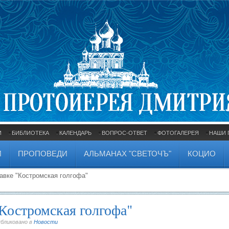
И
БИБЛИОТЕКА
КАЛЕНДАРЬ
ВОПРОС-ОТВЕТ
ФОТОГАЛЕРЕЯ
НАШИ 
И
ПРОПОВЕДИ
АЛЬМАНАХ "СВЕТОЧЪ"
КОЦИО
авке "Костромская голгофа"
"Костромская голгофа"
убликовано в
Новости