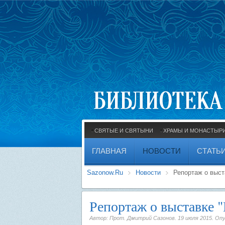
СВЯТЫЕ И СВЯТЫНИ
ХРАМЫ И МОНАСТЫР
ГЛАВНАЯ
НОВОСТИ
СТАТЬ
Sazonow.Ru
Новости
Репортаж о выст
Репортаж о выставке 
Автор: Прот. Дмитрий Сазонов.
19 июля 2015
. Оп