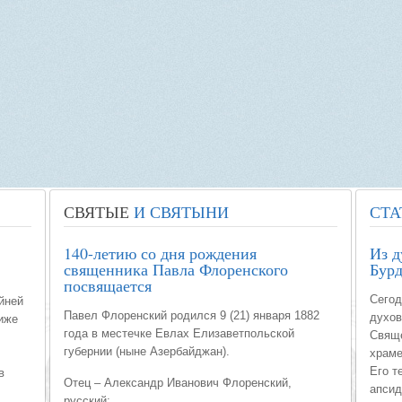
СВЯТЫЕ
И СВЯТЫНИ
СТА
140-летию со дня рождения
Из д
священника Павла Флоренского
Бур
посвящается
Сегод
йней
Павел Флоренский родился 9 (21) января 1882
духов
иже
года в местечке Евлах Елизаветпольской
Свяще
губернии (ныне Азербайджан).
храме
Его т
в
Отец – Александр Иванович Флоренский,
апсид
русский;