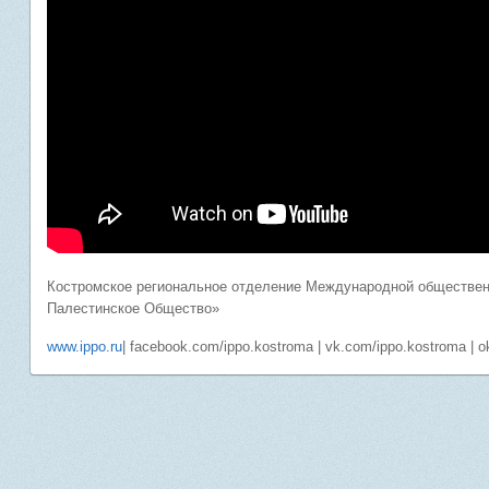
Костромское региональное отделение Международной обществен
Палестинское Общество»
www.ippo.ru
| facebook.com/ippo.kostroma | vk.com/ippo.kostroma | o