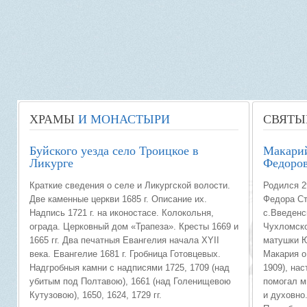
ХРАМЫ
И МОНАСТЫРИ
СВЯТЫ
Буйского уезда село Троицкое в
Макари
Ликурге
Федоров
Краткие сведения о селе и Ликургской волости.
Родился 2
Две каменные церкви 1685 г. Описание их.
Федора Ст
Надпись 1721 г. на иконостасе. Колокольня,
с.Введенс
ограда. Церковный дом «Трапеза». Кресты 1669 и
Чухломско
1665 гг. Два печатныя Евангелия начала XYII
матушки Ю
века. Евангелие 1681 г. Гробница Готовцевых.
Макария о
Надгробныя камни с надписями 1725, 1709 (над
1909), нас
убитым под Полтавою), 1661 (над Голенищевою
помогал м
Кутузовою), 1650, 1624, 1729 гг.
и духовно