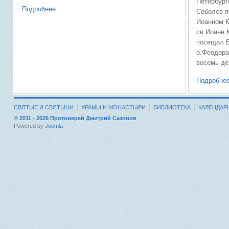
Петербург
Подробнее...
Соболев 
Иоанном К
св.Иоанн 
посещал В
о.Феодора
восемь де
Подробнее
СВЯТЫЕ И СВЯТЫНИ
ХРАМЫ И МОНАСТЫРИ
БИБЛИОТЕКА
КАЛЕНДАР
© 2011 - 2026 Протоиерей Дмитрий Сазонов
Powered by
Joomla