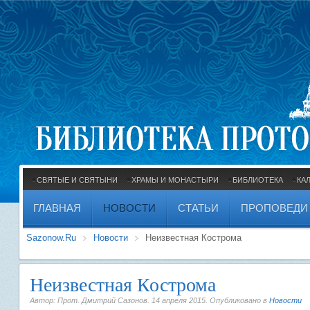
СВЯТЫЕ И СВЯТЫНИ
ХРАМЫ И МОНАСТЫРИ
БИБЛИОТЕКА
КА
ГЛАВНАЯ
НОВОСТИ
СТАТЬИ
ПРОПОВЕДИ
Sazonow.Ru
Новости
Неизвестная Кострома
Неизвестная Кострома
Автор: Прот. Дмитрий Сазонов.
14 апреля 2015
. Опубликовано в
Новости