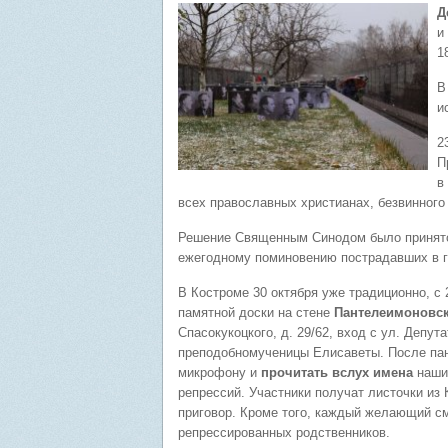
Д
и
1
В
и
2
П
в
всех православных христианах, безвинного
Решение Священным Синодом было принято 
ежегодному поминовению пострадавших в го
В Костроме 30 октября уже традиционно, с 
памятной доски на стене
Пантелеимоновск
Спасокукоцкого, д. 29/62, вход с ул. Депут
преподобномученицы Елисаветы. После па
микрофону и
прочитать вслух имена
наших
репрессий. Участники получат листочки из К
приговор. Кроме того, каждый желающий с
репрессированных родственников.