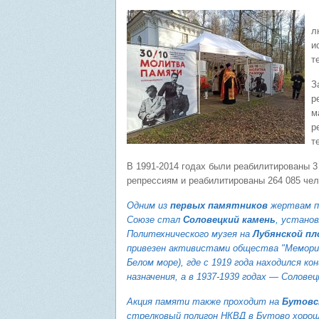
В
л
и
т
З
р
м
р
т
В 1991-2014 годах были реабилитированы 3
репрессиям и реабилитированы 264 085 чел
Одним из
первых памятников
жертвам п
Союзе стал
Соловецкий камень
, установ
Политехнического музея на
Лубянской пл
привезен активистами общества "Мемориа
Белом море), где с 1919 года находился кон
назначения, а в 1937-1939 годах —
Соловец
Акция памяти также проходит на
Бутовс
стрелковый полигон НКВД в Бутово хорош