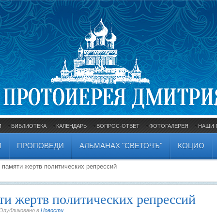
И
БИБЛИОТЕКА
КАЛЕНДАРЬ
ВОПРОС-ОТВЕТ
ФОТОГАЛЕРЕЯ
НАШИ 
И
ПРОПОВЕДИ
АЛЬМАНАХ "СВЕТОЧЪ"
КОЦИО
ь памяти жертв политических репрессий
яти жертв политических репрессий
 Опубликовано в
Новости