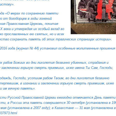
ристову».
ода «О мерах по сохранению памяти
но от богоборцев в годы гонений
кая Православная Церковь, почитая
Х века и утверждая их особый вклад во
ко прославленных ею святых, но и всех
ество сохранить память об этих трагических страницах истории».
2016 года (журнал № 44) установил особенные молитвенные прошения
х рабов Божиих во дни лихолетия безвинно убиенных, страдания и
и заключении горькую смерть приемших, ихже имена Ты Сам, Господи,
одаждь, Господи, усопшим рабом Твоим, во дни лихолетия безвинно
терпевшим, в изгнании и заключении горькую смерть приемшим, ихже
ри им вечную память».
сти Русской Православной Церкви ежегодно отмечается День памяти
сти, в России эта память совершается 30 октября (установлена в 19
 мая (установлена в 2007 году); в Казахстане — 31 мая (установлена в
5837973.html