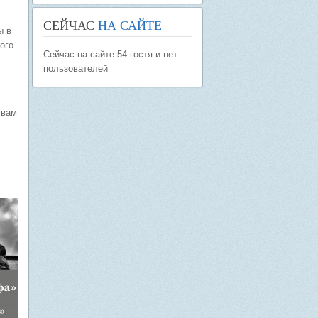
СЕЙЧАС
НА САЙТЕ
ы в
ого
Сейчас на сайте 54 гостя и нет
пользователей
твам