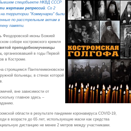
а бывшем спецобъекте НКВД СССР
ти жертвам репрессий
. Со 2
а на территории "Коммунарки" были
ленные по расстрельным актам в
тену памяти
.
сть Феодоровской иконы Божией
ском соборе костромского кремля
 святой преподобномученицы
ы,
организовавшей в годы Первой
ов в Костроме.
 на строящемся Пантелеимоновском
ружной больницы, в стенах которой
ов.
мичей, вне зависимости от
скольку главное здесь –
раданию.
ромской области в результате пандемии коронавируса COVID-19,
юди в возрасте до 65 лет, использующие маски как средства
циальную дистанцию не менее 2 метров между участниками.