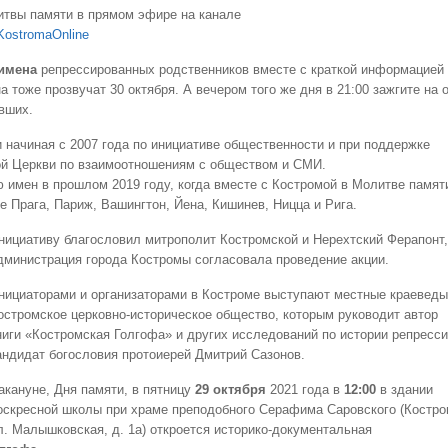
итвы памяти в прямом эфире на канале
/KostromaOnline
имена
репрессированных родственников вместе с краткой информацией
а тоже прозвучат 30 октября. А вечером того же дня в 21:00 зажгите на 
авших.
 начиная с 2007 года по инициативе общественности и при поддержке
ой Церкви по взаимоотношениям с обществом и СМИ.
 имен в прошлом 2019 году, когда вместе с Костромой в Молитве памят
е Прага, Париж, Вашингтон, Йена, Кишинев, Ницца и Рига.
нициативу благословил митрополит Костромской и Нерехтский Ферапонт,
дминистрация города Костромы согласовала проведение акции.
нициаторами и организаторами в Костроме выступают местные краеведы
остромское церковно-историческое общество, которым руководит автор
ниги «Костромская Голгофа» и других исследований по истории репресси
андидат богословия протоиерей Дмитрий Сазонов.
акануне, Дня памяти, в пятницу
29 октября
2021 года в
12:00
в здании
оскресной школы при храме преподобного Серафима Саровского (Костро
л. Малышковская, д. 1а) откроется историко-документальная