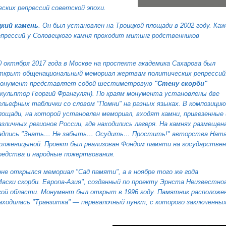
ких репрессий советской эпохи.
кий камень
. Он был установлен на Троицкой площади
в 2002 году
. Ка
прессий у Соловецкого камня
проходит митинг родственников
0 октября 2017 года в Москве на проспекте академика Сахарова был
ткрыт общенациональный мемориал жертвам политических репрессий
онумент представляет собой шестиметровую
"Стену скорби"
скульптор Георгий Франгулян). По краям монумента установлены две
ельефных таблички со словом "Помни" на разных языках. В композицию
лощади, на которой установлен мемориал, входят камни, привезенные 
азличных регионов России, где находились лагеря. На камнях размещен
адпись
"Знать… Не забыть… Осудить… Простить!"
авторства Ната
олженицыной. Проект
был реализован
Фондом памяти на государстве
редства и народные пожертвования.
оне
открылся мемориал "Сад памяти"
, а в ноябре того же года
аски скорби. Европа-Азия", созданный
по проекту Эрнста Неизвестно
ой области. Монумент был открыт в 1996 году. Памятник расположен
находилась "Транзитка" — перевалочный пункт, с которого заключенны