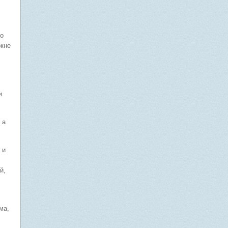
 о
окне
и
 а
 и
й,
ма,