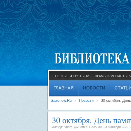
СВЯТЫЕ И СВЯТЫНИ
ХРАМЫ И МОНАСТЫР
ГЛАВНАЯ
НОВОСТИ
СТАТЬ
Sazonow.Ru
Новости
30 октября. Ден
30 октября. День пам
Автор: Прот. Дмитрий Сазонов.
24 октября 2021
.