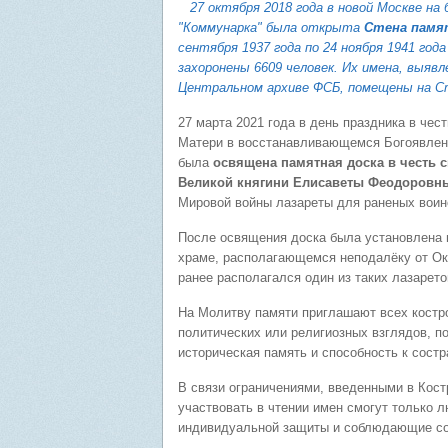
27 октября 2018 года в новой Москве н
"Коммунарка" была открыта
Стена памя
сентября 1937 года по 24 ноября 1941 год
захоронены 6609 человек. Их имена, выяв
Центральном архиве ФСБ,
помещены на С
27 марта 2021 года в день праздника в че
Матери в восстанавливающемся Богоявлен
была
освящена памятная доска в честь
Великой княгини Елисаветы Феодоровн
Мировой войны лазареты для раненых воин
После освящения доска была установлена
храме, располагающемся неподалёку от Ок
ранее располагался один из таких лазарет
На Молитву памяти приглашают всех костро
политических или религиозных взглядов, по
историческая память и способность к сост
В связи ограничениями, введенными в Кост
участвовать в чтении имен смогут только л
индивидуальной защиты и соблюдающие со