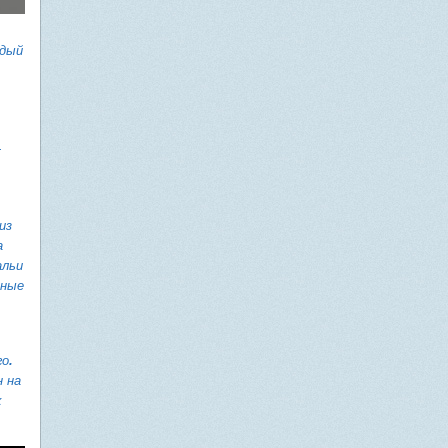
ждый
.
из
а
льи
нные
го
.
 на
х