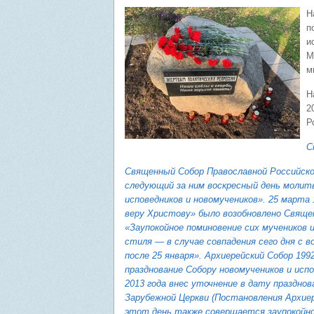
Н
п
и
М
м
Н
2
Р
С
Священный Собор Православной Российской
следующий за ним воскресный день молит
исповедников и новомучеников». 25 марта
веру Христову» было возобновлено Свяще
«Заупокойное поминовение сих мучеников 
стиля — в случае совпадения сего дня с в
после 25 января». Архиерейский Собор 19
празднование Собору новомучеников и исп
2013 года внес уточнение в дату празднов
Зарубежной Церкви (Постановления Архиере
этот день также совершается заупокойно