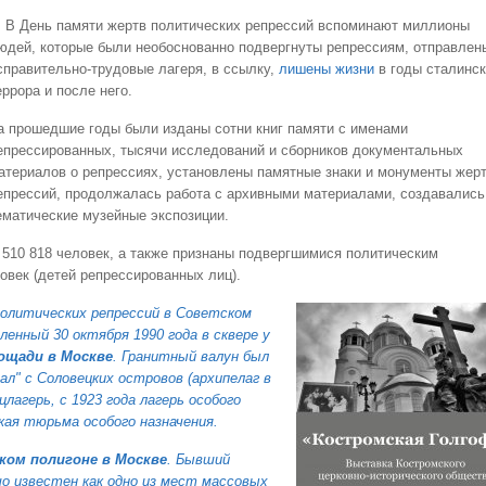
 День памяти жертв политических репрессий вспоминают миллионы
юдей, которые были необоснованно подвергнуты репрессиям, отправлен
справительно-трудовые лагеря, в ссылку,
лишены жизни
в годы сталинск
еррора и после него.
а прошедшие годы были изданы сотни книг памяти с именами
епрессированных, тысячи исследований и сборников документальных
атериалов о репрессиях, установлены памятные знаки и монументы жер
епрессий, продолжалась работа с архивными материалами, создавались
ематические музейные экспозиции.
 510 818 человек, а также признаны подвергшимися политическим
овек (детей репрессированных лиц).
олитических репрессий в Советском
ленный 30 октября 1990 года в сквере
у
ощади в Москве
. Гранитный валун был
л" с Соловецких островов (архипелаг в
цлагерь, с 1923 года лагерь особого
кая тюрьма особого назначения
.
ком полигоне
в Москве
. Бывший
о известен как
одно из мест массовых