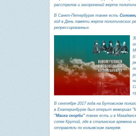
расстрелов и захоронений
жертв политичес
В Санкт-Петербурге также есть
Соловец
год в День памяти жертв политических ре
репрессированных
.
3
о
М
(
р
п
р
н
С
с
В сентябре 2017 года на Бутовском полиг
в Екатеринбурге был открыт мемориал "М
"Маска скорби"
также есть и в Магаданск
сопке Крутой, где в сталинские времена 
отправляли по колымским лагерям
.