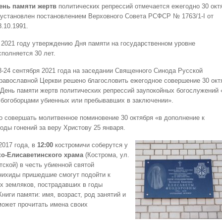
ень памяти жертв
политических репрессий отмечается ежегодно 30 окт
 установлен постановлением Верховного Совета РСФСР № 1763/1-I от
8.10.1991.
 2021 году утверждению Дня памяти на государственном уровне
сполняется 30 лет.
3-24 сентября 2021 года на заседании Священного Синода Русской
равославной Церкви решено благословить ежегодное совершение 30 окт
 День памяти жертв политических репрессий заупокойных богослужений 
 богоборцами убиенных или пребывавших в заключении».
совершать молитвенное поминовение 30 октября «в дополнение к
ды гонений за веру Христову 25 января.
2017 года, в
12:00
костромичи соберутся у
о-Елисаветинского храма
(Кострома, ул.
атской) в честь убиенной святой
нихиды пришедшие смогут подойти к
 земляков, пострадавших в годы
ниги памяти: имя, возраст, род занятий и
может прочитать имена своих