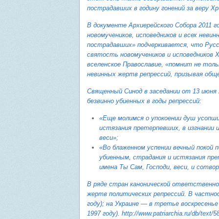
пострадавших в годину гонений за веру Х
В документе Архиерейского Собора 2011 г
новомучеников, исповедников и всех невин
пострадавших» подчеркивается, что Русс
святость новомучеников и исповедников Х
вселенское Православие, «помнит не толь
невинных жертв репрессий, призывая общ
Священный Синод в заседании от 13 июня 
безвинно убиенных в годы репрессий:
«Еще молимся о упокоении душ усопши
истязания претерпевших, в изгнании 
веси»;
«Во блаженном успении вечный покой п
убиенным, страдания и истязания пре
имена Ты Сам, Господи, веси, и сотво
В ряде стран канонической ответственно
жертв политических репрессий. В частно
году); на Украине — в третье воскресенье
1997 году).
http://www.patriarchia.ru/db/text/