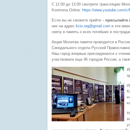
С 12:00 до 13:00 смотрите трансляцию Мол
Kostroma.Online:
https://www.youtube.com/c
Если вы не сможете прийти –
присылайте 
них на адрес
kcio.org@gmail.com
и эти имен
свечу в память о всех погибших и пострад
Акция Молитва памяти проводится в России
Синодального отдела Русской Православн
Наш город впервые присоединился к чтению
участвовали еще 46 городов России, а такж
И
а
И
К
к
к
Н
в
у