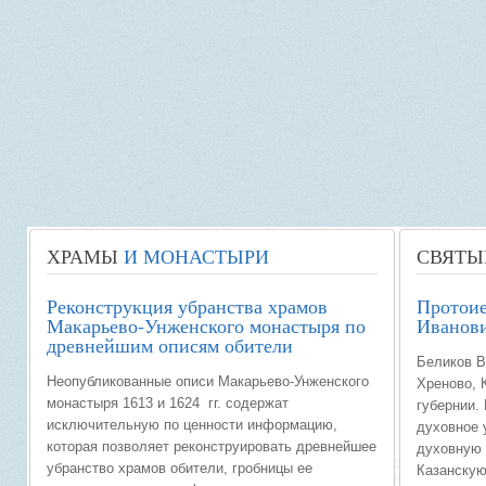
ХРАМЫ
И МОНАСТЫРИ
СВЯТЫ
Реконструкция убранства храмов
Протоие
Макарьево-Унженского монастыря по
Иванови
древнейшим описям обители
Беликов В
Неопубликованные описи Макарьево-Унженского
Хреново, 
монастыря 1613 и 1624 гг. содержат
губернии. 
исключительную по ценности информацию,
духовное 
которая позволяет реконструировать древнейшее
духовную 
убранство храмов обители, гробницы ее
Казанскую