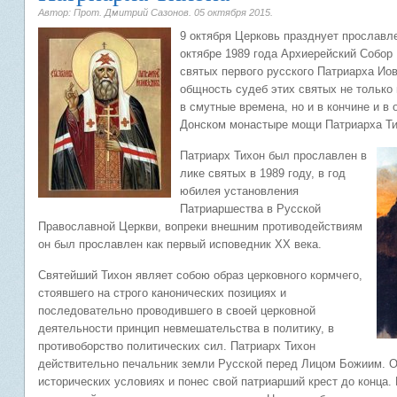
Автор: Прот. Дмитрий Сазонов.
05 октября 2015
.
9 октября Церковь празднует прославл
октябре 1989 года Архиерейский Собор
святых первого русского Патриарха Ио
общность судеб этих святых не только 
в смутные времена, но и в кончине и в
Донском монастыре мощи Патриарха Т
Патриарх Тихон был прославлен в
лике святых в 1989 году, в год
юбилея установления
Патриаршества в Русской
Православной Церкви, вопреки внешним противодействиям
он был прославлен как первый исповедник XX века.
Святейший Тихон являет собою образ церковного кормчего,
стоявшего на строго канонических позициях и
последовательно проводившего в своей церковной
деятельности принцип невмешательства в политику, в
противоборство политических сил. Патриарх Тихон
действительно печальник земли Русской перед Лицом Божиим. О
исторических условиях и понес свой патриарший крест до конца.