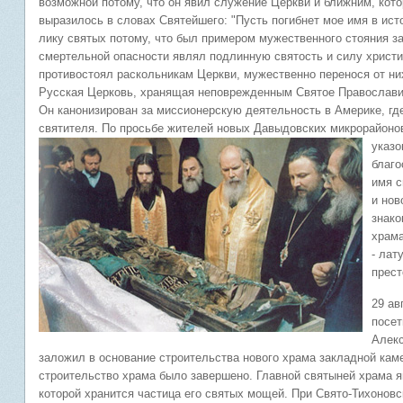
возможной потому, что он явил служение Церкви и ближним, кот
выразилось в словах Святейшего: "Пусть погибнет мое имя в ист
лику святых потому, что был примером мужественного стояния за
смертельной опасности являл подлинную святость и силу христи
противостоял раскольникам Церкви, мужественно перенося от ни
Русская Церковь, хранящая неповрежденным Святое Православие
Он канонизирован за миссионерскую деятельность в Америке, гд
святителя. По просьбе жителей новых Давыдовских микрорайон
указо
благо
имя с
и нов
знако
храма
- лат
прест
29 ав
посет
Алекс
заложил в основание строительства нового храма закладной каме
строительство храма было завершено. Главной святыней храма я
которой хранится частица его святых мощей. При Свято-Тихонов