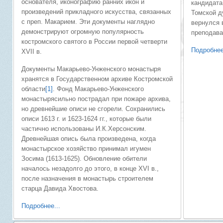
основателя, иконографию ранних икон и
кандидата
произведений прикладного искусства, связанных
Томской д
с преп. Макарием. Эти документы наглядно
вернулся 
демонстрируют огромную популярность
преподава
костромского святого в России первой четверти
Подробнее
XVII в.
Документы Макарьево-Унженского монастыря
хранятся в Государственном архиве Костромской
области
[1]
. Фонд Макарьево-Унженского
монастырясильно пострадал при пожаре архива,
но древнейшие описи не сгорели. Сохранились
описи 1613 г. и 1623-1624 гг., которые были
частично использованы И.К.Херсонским.
Древнейшая опись была произведена, когда
монастырское хозяйство принимал игумен
Зосима (1613-1625). Обновление обители
началось незадолго до этого, в конце
XVI
в.,
после назначения в монастырь строителем
старца Давида Хвостова.
Подробнее...