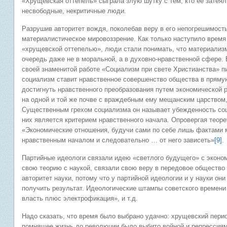
«Хрущевская оттепель» сыграла злую шутку с тем, кто ее затея
несвободные, некритичные люди.
Разрушив авторитет вождя, поколебав веру в его непогрешимость
материалистическое мировоззрение. Как только наступило врем
«хрущевской оттепелью», люди стали понимать, что материализм
очередь даже не в моральной, а в духовно-нравственной сфере. 
своей знаменитой работе «Социализм при свете Христианства» п
социализм ставит нравственное совершенство общества в прямую
достигнуть нравственного преобразования путем экономической р
на одной и той же почве с враждебным ему мещанским царством,
Существенным грехом социализма он называет убежденность соц
них является критерием нравственного начала. Опровергая теор
«Экономические отношения, будучи сами по себе лишь фактами
нравственным началом и следовательно … от него зависеть»
[9]
.
Партийные идеологи связали идею «светлого будущего» с эконо
свою теорию с наукой, связали свою веру в передовое общество
авторитет науки, потому что у партийной идеологии и у науки он
получить результат. Идеологические штампы советского времени 
власть плюс электрофикация», и т.д.
Надо сказать, что время было выбрано удачно: хрущевский перио
помнящее жизнь до революции было выбито войной и репрессиям