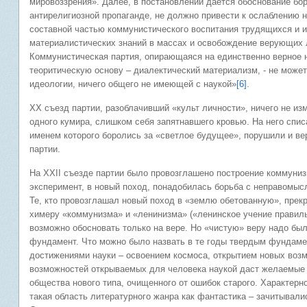
мировоззрения». Далее, в постановлении дается обоснование бо
антирелигиозной пропаганде, не должно привести к ослаблению 
составной частью коммунистического воспитания трудящихся и 
материалистических знаний в массах и освобождение верующих 
Коммунистическая партия, опирающаяся на единственно верное н
теоритическую основу – диалектический материализм, - не может 
идеологии, ничего общего не имеющей с наукой»
[6]
.
ХХ съезд партии, разоблачивший «культ личности», ничего не из
одного кумира, слишком себя запятнавшего кровью. На него спис
именем которого боролись за «светлое будущее», порушили и вер
партии.
На ХХII съезде партии было провозглашено построение коммунизм
эксперимент, в новый поход, понадобилась борьба с неправомы
Те, кто провозглашал новый поход в «землю обетованную», прекр
химеру «коммунизма» и «ленинизма» («ленинское учение правильн
возможно обосновать только на вере. Но «чистую» веру надо бы
фундамент. Что можно было назвать в те годы твердым фундаме
достижениями науки – освоением космоса, открытием новых возм
возможностей открываемых для человека наукой даст желаемые 
общества нового типа, очищенного от ошибок старого. Характерн
такая область литературного жанра как фантастика – зачитывали