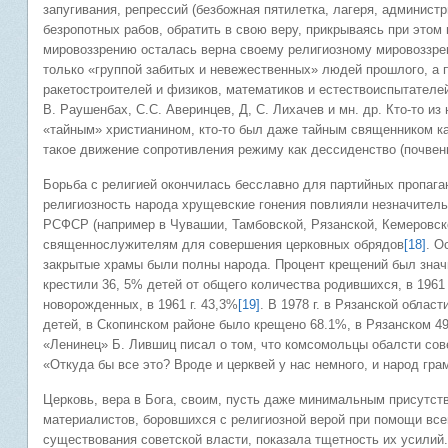
запугивания, репрессий (безбожная пятилетка, лагеря, администр
безропотных рабов, обратить в свою веру, прикрываясь при этом
мировоззрению осталась верна своему религиозному мировоззрен
только «группой забитых и невежественных» людей прошлого, а 
ракетостроителей и физиков, математиков и естествоиспытателей
В. Раушенбах, С.С. Аверинцев, Д, С. Лихачев и мн. др. Кто-то из
«тайным» христианином, кто-то был даже тайным священником ка
такое движение сопротивления режиму как дессиденство (почвенн
Борьба с религией окончилась бесславно для партийных пропаган
религиозность народа хрущевские гонения повлияли незначительн
РСФСР (например в Чувашии, Тамбовской, Рязанской, Кемеровск
священнослужителям для совершения церковных обрядов
[18]
. О
закрытые храмы были полны народа. Процент крещений был значит
крестили 36, 5% детей от общего количества родившихся, в 1961 
новорожденных, в 1961 г. 43,3%
[19]
. В 1978 г. в Рязанской облас
детей, в Скопинском районе было крещено 68.1%, в Рязанском 4
«Ленинец» Б. Лившиц писал о том, что комсомольцы обалсти со
«Откуда бы все это? Вроде и церквей у нас немного, и народ гр
Церковь, вера в Бога, своим, пусть даже минимальным присутс
материалистов, боровшихся с религиозной верой при помощи все
существования советской власти, показала тщетность их усилий.