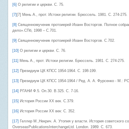
[6]
О религии и церкви. С. 75.
[7]
[7] Мень А., прот. Истоки религии. Брюссель. 1981. С. 274-275.
[8]
Священномученик протоиерей Иоанн Восторгов. Полное собрани
дело».СПб, 1998 – С.701.
[9]
Священномученик протоиерей Иоанн Восторгов. С.702.
[10]
О религии и церкви. С. 76.
[11]
Мень А., прот. Истоки религии. Брюссель. 1981. С. 274-275.
[12]
Президиум ЦК КПСС 1954-1964. С. 198-199.
[13]
Президиум ЦК КПСС 1954-1964 / Ред. А. А. Фурсенко - М.: РОС
[14]
РГАНИ Ф.5. Оп.30. В.325. С. 7-16.
[15]
История России ХХ век. С.379.
[16]
История России ХХ век: С. 352.
[17]
Геллер М.,Некрич. А. Утопия у власти. История советского с
OverseasPublicationsInterchangeLtd. London. 1989. С. 673.