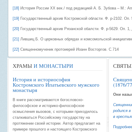
[18]
История России ХХ век./ под редакцией А. Б. Зубова – М.: Ап
[19]
Государственный архив Костромской области. Ф. р-2102. Оп. 5
[20]
Государственный архив Рязанской обалсти. Ф. р-5629. Оп. 1, д
[21]
Лившиц Б. О церковных обрядах и комсомольской инициативе.
[22]
Священномученик протоиерей Иоанн Восторгов. С.714
ХРАМЫ
И МОНАСТЫРИ
СВЯТЫ
История и историософия
Священ
Костромского Ипатьевского мужского
(1876/7
монастыря
Они назы
В книге рассматриваются богословско-
Священник
философское и историко-философское
родился в
осмысления вызовов, с которыми приходилось
в крестья
сталкиваться Российскому государству на
протяжении своей истории. Автор предлагает на
Подробнее
примере прошлого и настоящего Костромского