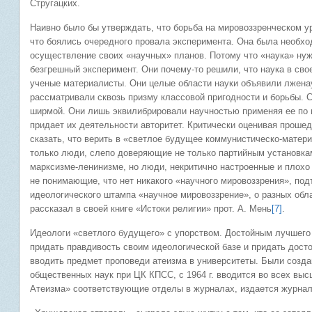
Стругацких.
Наивно было бы утверждать, что борьба на мировоззренческом у
что боялись очередного провала эксперимента. Она была необход
осуществление своих «научных» планов. Потому что «наука» нуж
безгрешный эксперимент. Они почему-то решили, что наука в сво
ученые материалисты. Они целые области науки объявили лженау
рассматривали сквозь призму классовой пригодности и борьбы. 
ширмой. Они лишь эквилибрировали научностью применяя ее по м
придает их деятельности авторитет. Критически оценивая прош
сказать, что верить в «светлое будущее коммунистическо-матери
только люди, слепо доверяющие не только партийным установка
марксизме-ленинизме, но люди, некритично настроенные и плохо
не понимающие, что нет никакого «научного мировоззрения», п
идеологического штампа «научное мировоззрение», о разных обла
рассказал в своей книге «Истоки религии» прот. А. Мень
[7]
.
Идеологи «светлого будущего» с упорством. Достойным лучшего
придать правдивость своим идеологической базе и придать дост
вводить предмет проповеди атеизма в университеты. Были созда
общественных наук при ЦК КПСС, с 1964 г. вводится во всех вы
Атеизма» соответствующие отделы в журналах, издается журнал