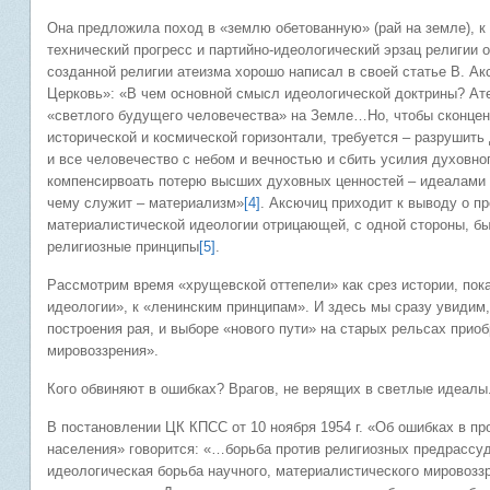
Она предложила поход в «землю обетованную» (рай на земле), к
технический прогресс и партийно-идеологический эрзац религии 
созданной религии атеизма хорошо написал в своей статье В. Ак
Церковь»: «В чем основной смысл идеологической доктрины? Ат
«светлого будущего человечества» на Земле…Но, чтобы сконцент
исторической и космической горизонтали, требуется – разрушит
и все человечество с небом и вечностью и сбить усилия духовног
компенсирвоать потерю высших духовных ценностей – идеалами 
чему служит – материализм»
[4]
. Аксючиц приходит к выводу о п
материалистической идеологии отрицающей, с одной стороны, бы
религиозные принципы
[5]
.
Рассмотрим время «хрущевской оттепели» как срез истории, пок
идеологии», к «ленинским принципам». И здесь мы сразу увидим
построения рая, и выборе «нового пути» на старых рельсах прио
мировоззрения».
Кого обвиняют в ошибках? Врагов, не верящих в светлые идеалы
В постановлении ЦК КПСС от 10 ноября 1954 г. «Об ошибках в п
населения» говорится: «…борьба против религиозных предрассу
идеологическая борьба научного, материалистического мировоззр