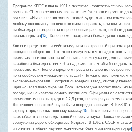
Программа КПСС к июню 1961 г. пестрела «фантастическими рас
обогнать США по основным показателям (от стали и цемента до м
объявил: «Нынешнее поколение людей будет жить при коммуниз
любому экономисту, но никто не смел возражать, или критиковат
ни благодаря выверенным и проверенным расчетам, ни благодаря 
пропагандистов
[13]
. Конечно же, программа была единогласно одо
Как они представляли себе коммунизм построенный при помощи 
передовое общество. Что такое коммунизм и что надо строить - в
представлял и мог внятно объяснить, как мы уже видели на при
всеобщего благоденствия? Что надо сделать, чтобы благоденств
производства? После очередного провала планов по построению 
по способностям – каждому по труду!» Но уже стало понятно, чт
эксперементировали. Построив очередной завод, систему канало
идея «счастливого мира без Бога» вот-вот уже воплотилась, но 
голоде, им не хватало самого насущного. Официальная статисти
производительности труда в 2-2,5 раза, не говоря уже о сельско
Достижения советской науки были посредственными. В 1958-61 г
страну к продовольственному кризису
[15]
. Были повышены цены 
всех областях производственной сферы и науки. Провалом закон
вооружений дорого обходилась бюджету. В 1961 г. СССР отставал
и топливе, в общей научно-технической базе и организации труда