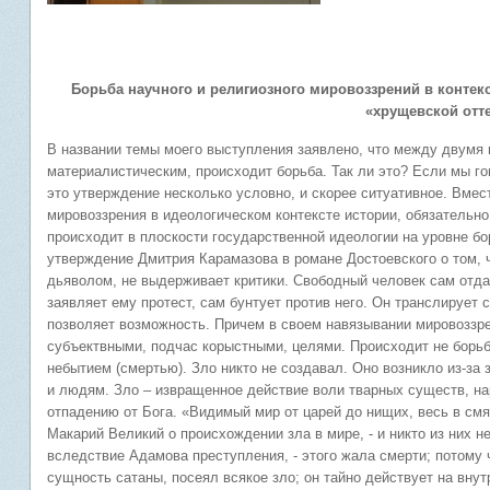
Борьба научного и религиозного мировоззрений в контек
«хрущевской отте
В названии темы моего выступления заявлено, что между двумя 
материалистическим, происходит борьба. Так ли это? Если мы гов
это утверждение несколько условно, и скорее ситуативное. Вме
мировоззрения в идеологическом контексте истории, обязательно
происходит в плоскости государственной идеологии на уровне б
утверждение Дмитрия Карамазова в романе Достоевского о том, ч
дьяволом, не выдерживает критики. Свободный человек сам отдае
заявляет ему протест, сам бунтует против него. Он транслирует 
позволяет возможность. Причем в своем навязывании мировоззре
субъектвными, подчас корыстными, целями. Происходит не борьба
небытием (смертью).
Зло никто не создавал. Оно возникло из-за
и людям. Зло – извращенное действие воли тварных существ, 
отпадению от Бога.
«Видимый мир от царей до нищих, весь в смят
Макарий Великий о происхождении зла в мире, - и никто из них н
вследствие Адамова преступления, - этого жала смерти; потому 
сущность сатаны, посеял всякое зло; он тайно действует на внут