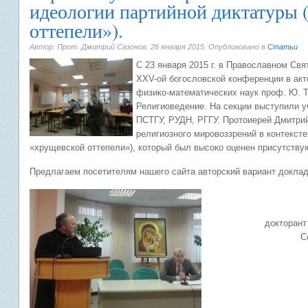
идеологии партийной диктатуры 
оттепели»).
Автор: Прот. Дмитрий Сазонов.
26 января 2015
. Опубликовано в
Статьи
С 23 января 2015 г. в Православном Св
ХХV-ой богословской конференции в акт
физико-математических наук проф. Ю. Т
Религиоведение. На секции выступили 
ПСТГУ, РУДН, РГГУ. Протоиерей Дмитри
религиозного мировоззрений в контекст
«хрущевской оттепели»), который был высоко оценен присутств
Предлагаем посетителям нашего сайта авторский вариант доклад
докторант
С