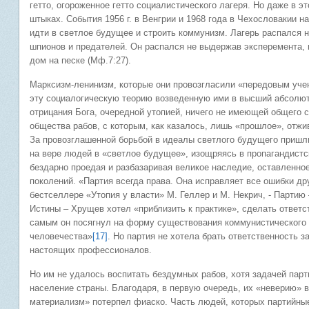
гетто, огороженное гетто социалистического лагеря. Но даже в 
штыках. События 1956 г. в Венгрии и 1968 года в Чехословакии 
идти в светлое будущее и строить коммунизм. Лагерь распался н
шпионов и предателей. Он распался не выдержав эксперемента, 
дом на песке (Мф.7:27).
Марксизм-ленинизм, которые они провозгласили «передовым уч
эту социалогическую теорию возведенную ими в высший абсолют,
отрицания Бога, очередной утопией, ничего не имеющей общего с
общества рабов, с которым, как казалось, лишь «прошлое», отж
За провозглашенной борьбой в идеалы светлого будущего пришли
на вере людей в «светлое будущее», изощряясь в пропагандистс
бездарно проедая и разбазаривая великое наследие, оставленно
поколений. «Партия всегда права. Она исправляет все ошибки дру
бестселлере «Утопия у власти» М. Геллер и М. Некрич, - Партию
Истины – Хрущев хотел «приблизить к практике», сделать ответс
самым он посягнул на форму существования коммунистического г
человечества»
[17]
. Но партия не хотела брать ответственность 
настоящих профессионалов.
Но им не удалось воспитать бездумных рабов, хотя задачей парт
население страны. Благодаря, в первую очередь, их «неверию» в
материализм» потерпел фиаско. Часть людей, которых партийны