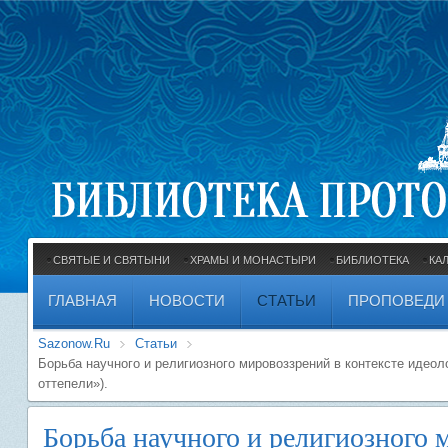
СВЯТЫЕ И СВЯТЫНИ
ХРАМЫ И МОНАСТЫРИ
БИБЛИОТЕКА
КА
ГЛАВНАЯ
НОВОСТИ
СТАТЬИ
ПРОПОВЕДИ
Sazonow.Ru
Статьи
Борьба научного и религиозного мировоззрений в контексте идео
оттепели»).
Борьба научного и религиозного 