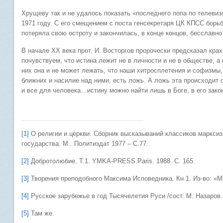
Хрущеву так и не удалось показать «последнего попа по телевиз
1971 году. С его смещением с поста генсекретаря ЦК КПСС борьб
потеряла свою остроту и закончилась, в конце концов, бесславн
В начале ХХ века прот. И. Восторгов пророчески предсказал крах
почувствуем, что истина лежит не в личности и не в обществе, 
них она и не может лежать, что наши хитросплетения и софизм
ближних и насилие над ними, есть ложь. А ложь эта происходит 
и все для человека…истину можно найти лишь в Боге, в его зако
[1]
О религии и церкви. Сборник высказываний классиков маркси
государства. М.. Политиздат 1977 – С.77.
[2]
Добротолюбие. Т.1. YMKA-PRESS.Paris. 1988. C. 165.
[3]
Творения преподобного Максима Исповедника. Кн.1. Из-во: «Мар
[4]
Русское зарубежье в год Тысячелетия Руси /сост. М. Назаров. 
[5]
Там же.