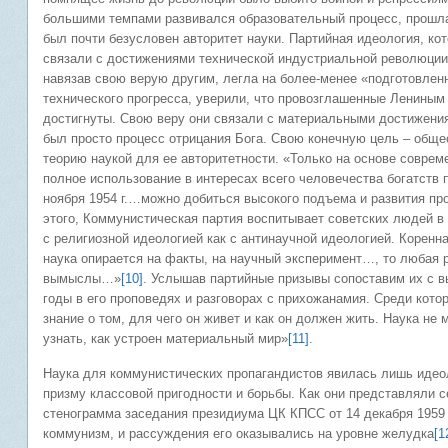
большими темпами развивался образовательный процесс, прошла 
был почти безусловен авторитет науки. Партийная идеология, ко
связали с достижениями технической индустриальной революции,
навязав свою верую другим, легла на более-менее «подготовлен
технического прогресса, уверили, что провозглашенные Лениным
достигнуты. Свою веру они связали с материальными достижения
был просто процесс отрицания Бога. Свою конечную цель – обще
теорию наукой для ее авторитетности. «Только на основе соврем
полное использование в интересах всего человечества богатств
ноября 1954 г.…можно добиться высокого подъема и развития п
этого, Коммунистическая партия воспитывает советских людей в
с религиозной идеологией как с антинаучной идеологией. Коренн
наука опирается на факты, на научный эксперимент…, то любая 
вымыслы…»
[10]
. Услышав партийные призывы сопоставим их с в
годы в его проповедях и разговорах с прихожанамия. Среди кото
знание о том, для чего он живет и как он должен жить. Наука не
узнать, как устроен материальный мир»
[11]
.
Наука для коммунистических пропагандистов явилась лишь идео
призму классовой пригодности и борьбы. Как они представляли 
стенограмма заседания президиума ЦК КПСС от 14 декабря 1959 г
коммунизм, и рассуждения его оказывались на уровне желудка
[1