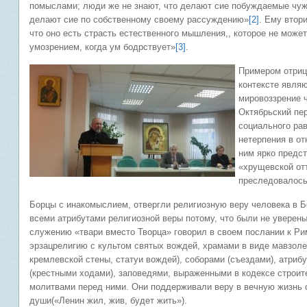
помыслами; люди же не знают, что делают сие побуждаемые чуж
делают сие по собственному своему рассуждению»
[2]
. Ему втор
что оно есть страсть естественного мышления,, которое не може
умозрением, когда ум бодрствует»
[3]
.
Примером отрица
контексте явля
мировоззрение 
Октябрьский пер
социального ра
нетерпения в о
ним ярко предст
«хрущевской от
преследовалось
Борцы с инакомыслием, отвергли религиозную веру человека в Б
всеми атрибутами религиозной веры потому, что были не уверены
служению «твари вместо Творца» говорил в своем послании к Рим
эрзацрелигию с культом святых вождей, храмами в виде мавзолее
кремлевской стены, статуи вождей), соборами (съездами), атрибу
(крестными ходами), заповедями, выраженными в кодексе строит
молитвами перед ними. Они поддерживали веру в вечную жизнь с
души(«Ленин жил, жив, будет жить»).